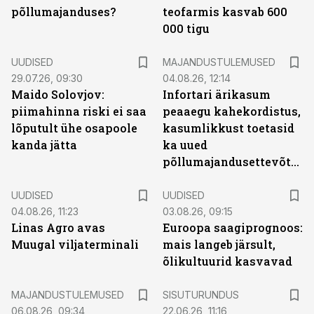
põllumajanduses?
teofarmis kasvab 600
000 tigu
UUDISED
MAJANDUSTULEMUSED
29.07.26, 09:30
04.08.26, 12:14
Maido Solovjov:
Infortari ärikasum
piimahinna riski ei saa
peaaegu kahekordistus,
lõputult ühe osapoole
kasumlikkust toetasid
kanda jätta
ka uued
põllumajandusettevõtted
UUDISED
UUDISED
04.08.26, 11:23
03.08.26, 09:15
Linas Agro avas
Euroopa saagiprognoos:
Muugal viljaterminali
mais langeb järsult,
õlikultuurid kasvavad
ST
MAJANDUSTULEMUSED
SISUTURUNDUS
06.08.26, 09:34
22.06.26, 11:16