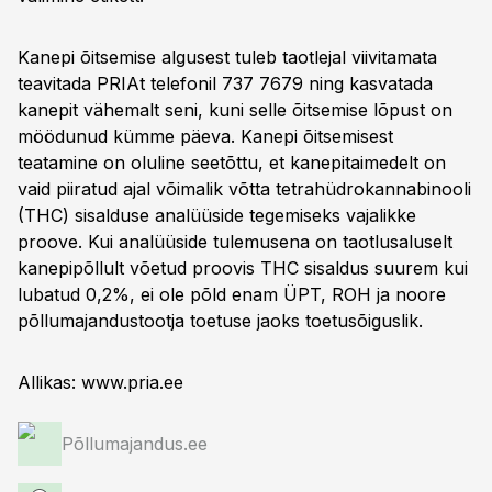
Kanepi õitsemise algusest tuleb taotlejal viivitamata
teavitada PRIAt telefonil 737 7679 ning kasvatada
kanepit vähemalt seni, kuni selle õitsemise lõpust on
möödunud kümme päeva. Kanepi õitsemisest
teatamine on oluline seetõttu, et kanepitaimedelt on
vaid piiratud ajal võimalik võtta tetrahüdrokannabinooli
(THC) sisalduse analüüside tegemiseks vajalikke
proove. Kui analüüside tulemusena on taotlusaluselt
kanepipõllult võetud proovis THC sisaldus suurem kui
lubatud 0,2%, ei ole põld enam ÜPT, ROH ja noore
põllumajandustootja toetuse jaoks toetusõiguslik.
Allikas: www.pria.ee
Põllumajandus.ee