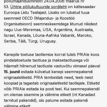
põllumajandusministri 24.04.2006 määrus nr
53.
Ühtne põllukultuuride sordileht
on kättesaadav
Euroopa Liidu Teatajast. Lisaks on lubatud tuua
seemneid OECD (Majandus- ja Koostöö
Organisatsioon) seemneskeemidega liitunud riikidest
nagu Uus-Meremaa, USA, Argentiina, Austraalia,
Iisrael, Kanada, Lõuna-Aafrika Vabariik, Maroko,
Serbia, Tšiili, Türgi, Uruguay.
Kanepile toetuse taotlemise korral tuleb PRIAle koos
pindalatoetuste taotluse ja maksetaotlusega või
hiljemalt hilinenud taotluste vastuvõtu viimasel päeval
15. juunil
esitada külvatud kanepi seemnepakendi
originaaletiketid. PRIA tembeldab need, teeb neist
koopiad ja tagastab originaaletiketid taotlejale. Etiketid
võib PRIAle esitada ka posti teel. Kui seemnepakendil
on olemas sisemine ja välimine etikett (nt Kanadast
tarnitud pakendid), siis palume esitada pakendi
välimine etikett.