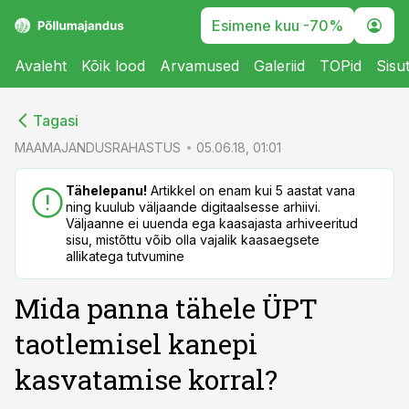
Esimene kuu -70%
Avaleht
Kõik lood
Arvamused
Galeriid
TOPid
Sisu
cebook
cebook
Tagasi
Twitter)
Twitter)
MAAMAJANDUSRAHASTUS
05.06.18, 01:01
kedIn
kedIn
Tähelepanu!
Artikkel on enam kui 5 aastat vana
ning kuulub väljaande digitaalsesse arhiivi.
ail
ail
Väljaanne ei uuenda ega kaasajasta arhiveeritud
sisu, mistõttu võib olla vajalik kaasaegsete
k
k
allikatega tutvumine
Mida panna tähele ÜPT
taotlemisel kanepi
kasvatamise korral?