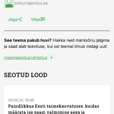
põllumajandus.ee
Jaga
Vihja
See teema pakub huvi?
Hakka neid märksõnu jälgima
ja saad alati teavituse, kui sel teemal ilmub midagi uut!
maamajandusrahastus
SEOTUD LOOD
ST
09.06.26, 16:46
Paindlikkus Eesti taimekasvatuses: kuidas
määrata ise saagi valmimise aega ja