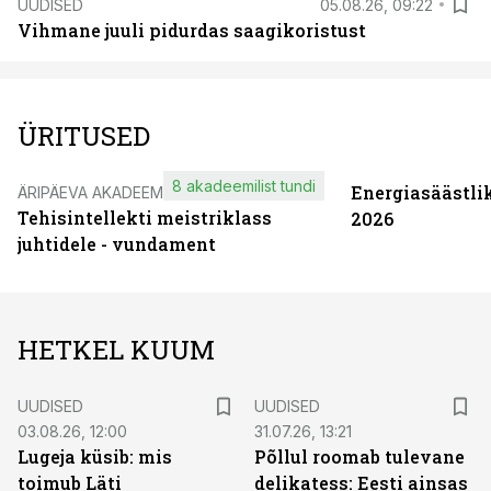
UUDISED
05.08.26, 09:22
Vihmane juuli pidurdas saagikoristust
ÜRITUSED
8 akadeemilist tundi
Energiasäästli
ÄRIPÄEVA AKADEEMIA
Tehisintellekti meistriklass
2026
juhtidele - vundament
HETKEL KUUM
UUDISED
UUDISED
03.08.26, 12:00
31.07.26, 13:21
Lugeja küsib: mis
Põllul roomab tulevane
toimub Läti
delikatess: Eesti ainsas