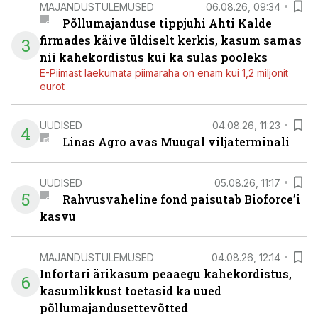
MAJANDUSTULEMUSED
06.08.26, 09:34
Põllumajanduse tippjuhi Ahti Kalde
firmades käive üldiselt kerkis, kasum samas
3
nii kahekordistus kui ka sulas pooleks
E-Piimast laekumata piimaraha on enam kui 1,2 miljonit
eurot
UUDISED
04.08.26, 11:23
4
Linas Agro avas Muugal viljaterminali
UUDISED
05.08.26, 11:17
5
Rahvusvaheline fond paisutab Bioforce’i
kasvu
MAJANDUSTULEMUSED
04.08.26, 12:14
Infortari ärikasum peaaegu kahekordistus,
6
kasumlikkust toetasid ka uued
põllumajandusettevõtted