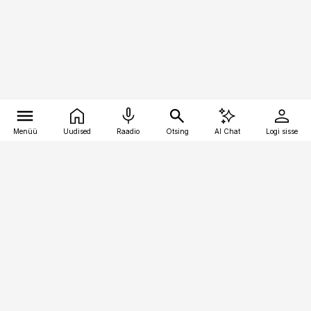
Menüü
Uudised
Raadio
Otsing
AI Chat
Logi sisse
Vana-Lõuna 39/1, 19094 Tallinn
(+372) 667 0111
pollumajandus@pollumajandus.ee
Telli
Reklaam
Firmast