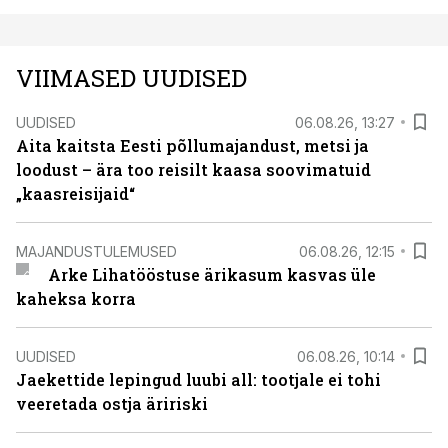
VIIMASED UUDISED
UUDISED
06.08.26, 13:27
Aita kaitsta Eesti põllumajandust, metsi ja
loodust – ära too reisilt kaasa soovimatuid
„kaasreisijaid“
MAJANDUSTULEMUSED
06.08.26, 12:15
Arke Lihatööstuse ärikasum kasvas üle
kaheksa korra
UUDISED
06.08.26, 10:14
Jaekettide lepingud luubi all: tootjale ei tohi
veeretada ostja äririski