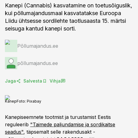
Kanepi (Cannabis) kasvatamine on toetusõiguslik,
kui põllumajandusmaal kasvatatakse Euroopa
Liidu ühtsesse sordilehte taotlusaasta 15. märtsi
seisuga kantud kanepi sorti.
Põllumajandus.ee
põllumajandus.ee
Jaga
Salvesta
Vihja
Kanep
Foto:
Pixabay
Kanepiseemnete tootmist ja turustamist Eestis
reguleerib
"Taimede paljundamise ja sordikaitse
seadus"
, täpsemalt selle rakendusakt -