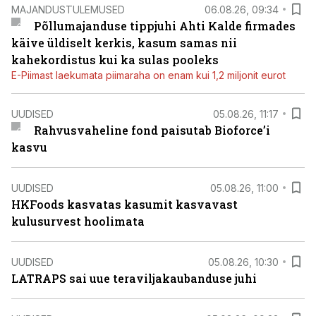
MAJANDUSTULEMUSED
06.08.26, 09:34
Põllumajanduse tippjuhi Ahti Kalde firmades
käive üldiselt kerkis, kasum samas nii
kahekordistus kui ka sulas pooleks
E-Piimast laekumata piimaraha on enam kui 1,2 miljonit eurot
UUDISED
05.08.26, 11:17
Rahvusvaheline fond paisutab Bioforce’i
kasvu
UUDISED
05.08.26, 11:00
HKFoods kasvatas kasumit kasvavast
kulusurvest hoolimata
UUDISED
05.08.26, 10:30
LATRAPS sai uue teraviljakaubanduse juhi