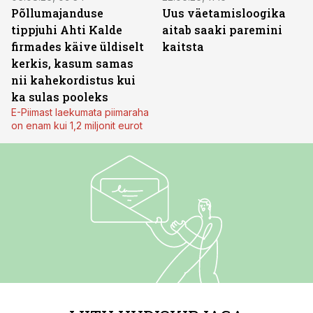
Põllumajanduse
Uus väetamisloogika
tippjuhi Ahti Kalde
aitab saaki paremini
firmades käive üldiselt
kaitsta
kerkis, kasum samas
nii kahekordistus kui
ka sulas pooleks
E-Piimast laekumata piimaraha
on enam kui 1,2 miljonit eurot