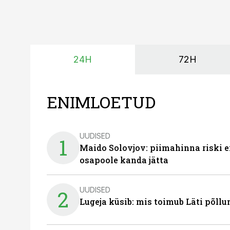
24H
72H
ENIMLOETUD
UUDISED
1
Maido Solovjov: piimahinna riski ei
osapoole kanda jätta
UUDISED
2
Lugeja küsib: mis toimub Läti põll