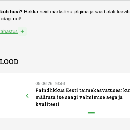
kub huvi?
Hakka neid märksõnu jälgima ja saad alati teavitu
idagi uut!
ahastus
 LOOD
09.06.26, 16:46
Paindlikkus Eesti taimekasvatuses: ku
määrata ise saagi valmimise aega ja
kvaliteeti