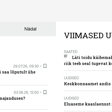
Nädal
VIIMASED U
SAATED
Läti toidu käibema
riik teeb seal tugevat k
29.07.26, 09:30
 saa lõputult ühe
UUDISED
Keskkonnaamet andis J
03.08.26, 12:00
umajanduses?
UUDISED
Eluaseme kaaslaenust 