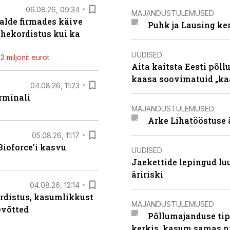
06.08.26, 09:34
MAJANDUSTULEMUSED
alde firmades käive
Puhk ja Lausing ke
ahekordistus kui ka
UUDISED
 miljonit eurot
Aita kaitsta Eesti põllu
kaasa soovimatuid „kaa
04.08.26, 11:23
rminali
MAJANDUSTULEMUSED
Arke Lihatööstuse 
05.08.26, 11:17
ioforce’i kasvu
UUDISED
Jaekettide lepingud luub
äririski
04.08.26, 12:14
rdistus, kasumlikkust
MAJANDUSTULEMUSED
evõtted
Põllumajanduse tip
kerkis, kasum samas ni