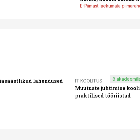
E-Piimast laekumata piimaraha
8 akadeemilis
iasäästlikud lahendused
IT KOOLITUS
Muutuste juhtimise kooli
praktilised tööriistad