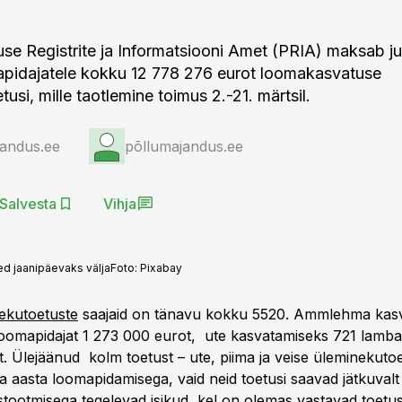
se Registrite ja Informatsiooni Amet (PRIA) maksab j
apidajatele kokku 12 778 276 eurot loomakasvatuse
usi, mille taotlemine toimus 2.-21. märtsil.
jandus.ee
põllumajandus.ee
Salvesta
Vihja
d jaanipäevaks välja
Foto:
Pixabay
inekutoetuste
saajaid on tänavu kokku 5520. Ammlehma kas
oomapidajat 1 273 000 eurot, ute kasvatamiseks 721 lamba
. Ülejäänud kolm toetust – ute, piima ja veise üleminekutoe
a aasta loomapidamisega, vaid neid toetusi saavad jätkuvalt
tootmisega tegelevad isikud, kel on olemas vastavad toetu