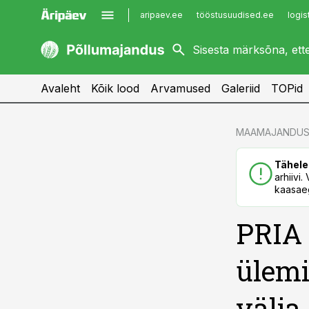
aripaev.ee
tööstusuudised.ee
logis
kaubandus.ee
imelineajalugu.ee
kinnisvarauudised.ee
imelineteadus.ee
Avaleht
Kõik lood
Arvamused
Galeriid
TOPid
cebook
cebook
MAAMAJANDUS
Twitter)
Twitter)
Tähele
kedIn
kedIn
arhiivi
kaasaeg
ail
ail
PRIA
k
k
ülemi
välja