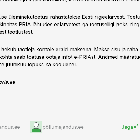
e üleminekutoetusi rahastatakse Eesti riigieelarvest.
Toetu
kinnitas PRIA lähtudes eelarvetest iga toetuseliigi jaoks ning
st taotlustest.
us laekub taotleja kontole eraldi maksena. Makse sisu ja rah
 kohta saab toetuse ootaja infot e-PRIAst. Andmed määratu
e juunikuu lõpuks ka kodulehel.
pria.ee
andus.ee
põllumajandus.ee
Jaga