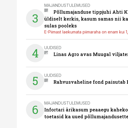
MAJANDUSTULEMUSED
Põllumajanduse tippjuhi Ahti K
3
üldiselt kerkis, kasum samas nii k
sulas pooleks
E-Piimast laekumata piimaraha on enam kui 1,2
UUDISED
4
Linas Agro avas Muugal viljate
UUDISED
5
Rahvusvaheline fond paisutab B
MAJANDUSTULEMUSED
6
Infortari ärikasum peaaegu kaheko
toetasid ka uued põllumajandusett