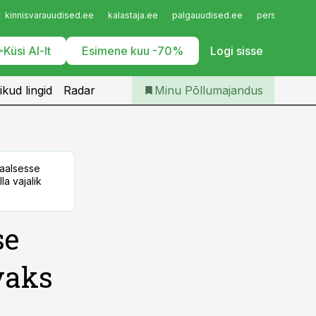
Iseteenindus
kinnisvarauudised.ee
kalastaja.ee
palgauudised.ee
personaliuudi
Telli Põllumajandus
Küsi AI-lt
Esimene kuu -70%
Logi sisse
ikud lingid
Radar
Minu Põllumajandus
taalsesse
la vajalik
se
vaks