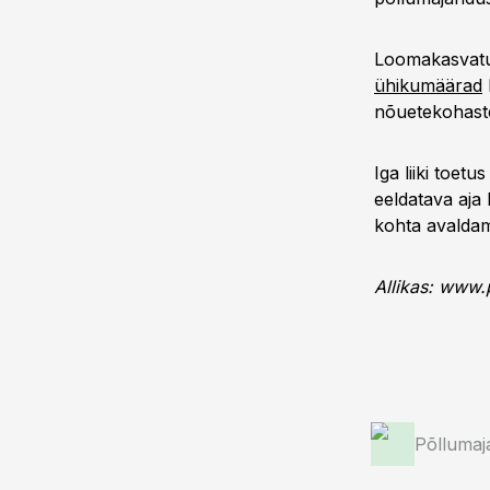
Loomakasvatus
ühikumäärad
nõuetekohaste
Iga liiki toet
eeldatava aja
kohta avaldam
Allikas: www.
Põllumaj