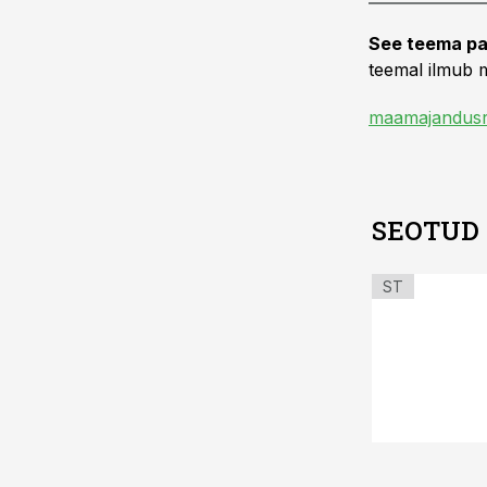
See teema pa
teemal ilmub m
maamajandusr
SEOTUD
ST