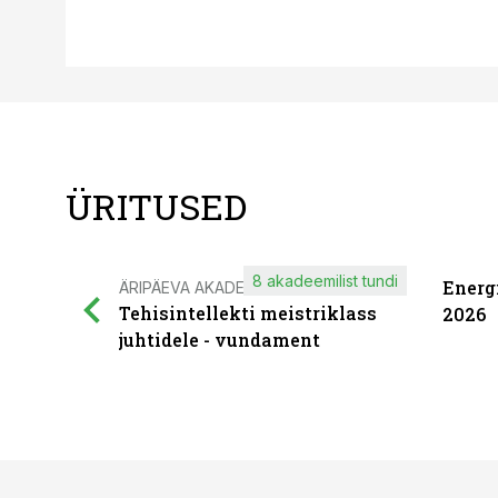
ÜRITUSED
8 akadeemilist tundi
Energ
ÄRIPÄEVA AKADEEMIA
Tehisintellekti meistriklass
2026
juhtidele - vundament