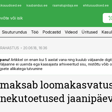
tikauudised.ee
kaubandus.ee
raamatupidaja.ee
ehitusuudised.ee
Infopank
Radar
Sisuturundus
Töö
Podcastid
Videod
Üritused
Kasul
RAHASTUS
20.06.18, 16:36
panu!
Artikkel on enam kui 5 aastat vana ning kuulub väljaande digi
. Väljaanne ei uuenda ega kaasajasta arhiveeritud sisu, mistõttu võib ol
sete allikatega tutvumine
 maksab loomakasvatu
nekutoetused jaanipäe