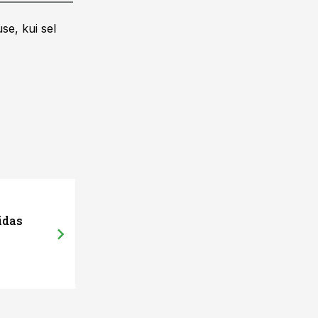
se, kui sel
idas