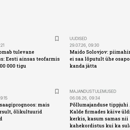
UUDISED
:21
29.07.26, 09:30
oomab tulevane
Maido Solovjov: piimahi
s: Eesti ainsas teofarmis
ei saa lõputult ühe osapo
00 000 tigu
kanda jätta
MAJANDUSTULEMUSED
9:15
06.08.26, 09:34
saagiprognoos: mais
Põllumajanduse tippjuhi
rsult, õlikultuurid
Kalde firmades käive üld
d
kerkis, kasum samas nii
kahekordistus kui ka sul