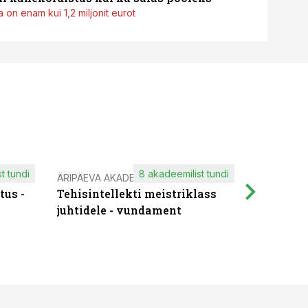
 on enam kui 1,2 miljonit eurot
t tundi
8 akadeemilist tundi
ÄRIPÄEVA AKADEEMIA
IT KOOLIT
tus -
Tehisintellekti meistriklass
Muutuste
juhtidele - vundament
praktilis