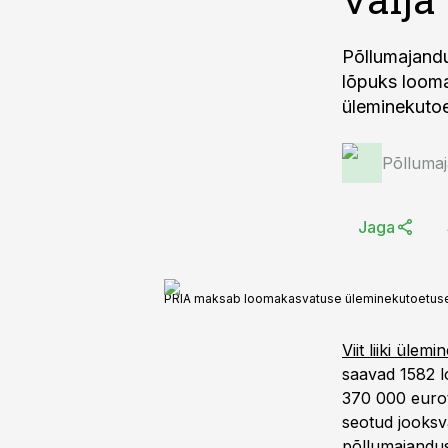
Põllumajandu
lõpuks loom
üleminekutoet
Põlluma
Jaga
PRIA maksab loomakasvatuse üleminekutoetuse
Viit liiki ülem
saavad 1582 l
370 000 eurot
seotud jooksv
põllumajandus