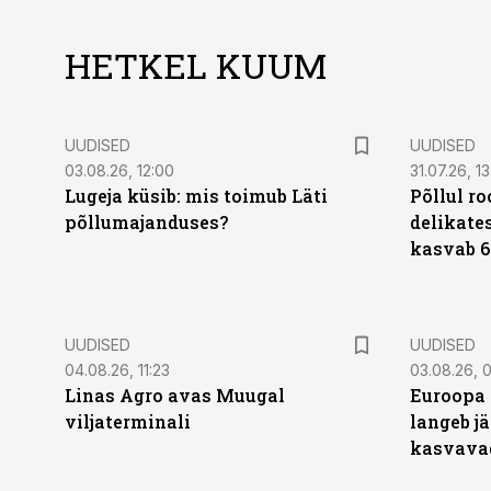
HETKEL KUUM
UUDISED
UUDISED
03.08.26, 12:00
31.07.26, 13
Lugeja küsib: mis toimub Läti
Põllul r
põllumajanduses?
delikates
kasvab 6
UUDISED
UUDISED
04.08.26, 11:23
03.08.26, 0
Linas Agro avas Muugal
Euroopa 
viljaterminali
langeb jä
kasvava