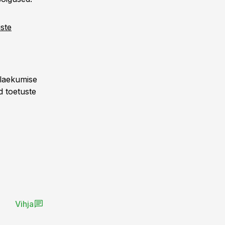
ste
a laekumise
d toetuste
Vihja