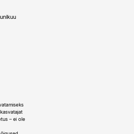
uunikuu
vatamiseks
kasvatajat
tus – ei ole
sõigused.