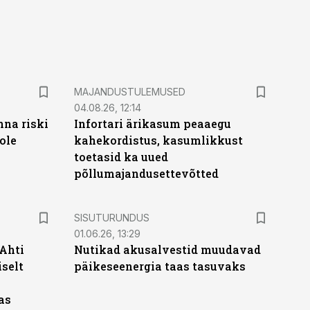
MAJANDUSTULEMUSED
04.08.26, 12:14
nna riski
Infortari ärikasum peaaegu
ole
kahekordistus, kasumlikkust
toetasid ka uued
põllumajandusettevõtted
ST
SISUTURUNDUS
01.06.26, 13:29
 Ahti
Nutikad akusalvestid muudavad
iselt
päikeseenergia taas tasuvaks
as