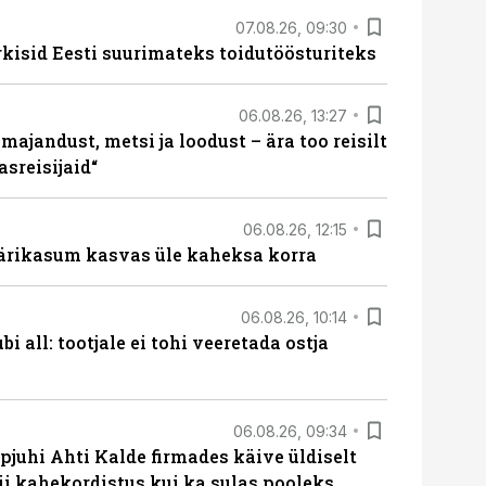
07.08.26, 09:30
rkisid Eesti suurimateks toidutöösturiteks
06.08.26, 13:27
majandust, metsi ja loodust – ära too reisilt
sreisijaid“
06.08.26, 12:15
ärikasum kasvas üle kaheksa korra
06.08.26, 10:14
i all: tootjale ei tohi veeretada ostja
06.08.26, 09:34
pjuhi Ahti Kalde firmades käive üldiselt
i kahekordistus kui ka sulas pooleks