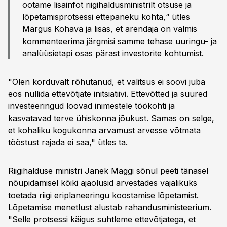
ootame lisainfot riigihaldusministrilt otsuse ja
lõpetamisprotsessi ettepaneku kohta,“ ütles
Margus Kohava ja lisas, et arendaja on valmis
kommenteerima järgmisi samme tehase uuringu- ja
analüüsietapi osas pärast investorite kohtumist.
"Olen korduvalt rõhutanud, et valitsus ei soovi juba
eos nullida ettevõtjate initsiatiivi. Ettevõtted ja suured
investeeringud loovad inimestele töökohti ja
kasvatavad terve ühiskonna jõukust. Samas on selge,
et kohaliku kogukonna arvamust arvesse võtmata
tööstust rajada ei saa," ütles ta.
Riigihalduse ministri Janek Mäggi sõnul peeti tänasel
nõupidamisel kõiki ajaolusid arvestades vajalikuks
toetada riigi eriplaneeringu koostamise lõpetamist.
Lõpetamise menetlust alustab rahandusministeerium.
"Selle protsessi käigus suhtleme ettevõtjatega, et