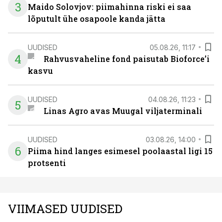
3
Maido Solovjov: piimahinna riski ei saa
lõputult ühe osapoole kanda jätta
UUDISED
05.08.26, 11:17
4
Rahvusvaheline fond paisutab Bioforce’i
kasvu
UUDISED
04.08.26, 11:23
5
Linas Agro avas Muugal viljaterminali
UUDISED
03.08.26, 14:00
6
Piima hind langes esimesel poolaastal ligi 15
protsenti
VIIMASED UUDISED