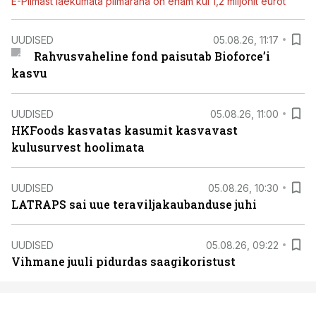
E-Piimast laekumata piimaraha on enam kui 1,2 miljonit eurot
UUDISED
05.08.26, 11:17
Rahvusvaheline fond paisutab Bioforce’i
kasvu
UUDISED
05.08.26, 11:00
HKFoods kasvatas kasumit kasvavast
kulusurvest hoolimata
UUDISED
05.08.26, 10:30
LATRAPS sai uue teraviljakaubanduse juhi
UUDISED
05.08.26, 09:22
Vihmane juuli pidurdas saagikoristust