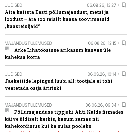
UUDISED
06.08.26, 13:27
Aita kaitsta Eesti põllumajandust, metsi ja
loodust – ära too reisilt kaasa soovimatuid
„kaasreisijaid“
MAJANDUSTULEMUSED
06.08.26, 12:15
Arke Lihatööstuse ärikasum kasvas üle
kaheksa korra
UUDISED
06.08.26, 10:14
Jaekettide lepingud luubi all: tootjale ei tohi
veeretada ostja äririski
MAJANDUSTULEMUSED
06.08.26, 09:34
Põllumajanduse tippjuhi Ahti Kalde firmades
käive üldiselt kerkis, kasum samas nii
kahekordistus kui ka sulas pooleks