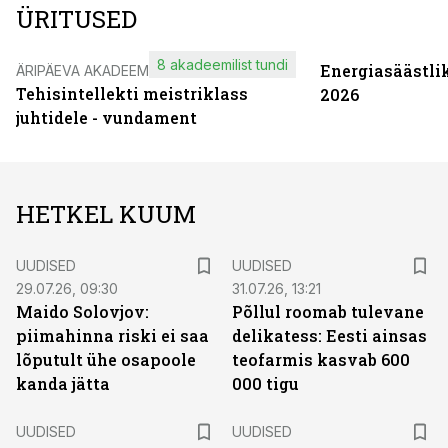
ÜRITUSED
8 akadeemilist tundi
Energiasäästli
ÄRIPÄEVA AKADEEMIA
Tehisintellekti meistriklass
2026
juhtidele - vundament
HETKEL KUUM
UUDISED
UUDISED
29.07.26, 09:30
31.07.26, 13:21
Maido Solovjov:
Põllul roomab tulevane
piimahinna riski ei saa
delikatess: Eesti ainsas
lõputult ühe osapoole
teofarmis kasvab 600
kanda jätta
000 tigu
UUDISED
UUDISED