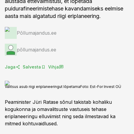
alustada ettevalmistusi, et lõpetada
puidurafineerimistehase kavandamiseks eelmise
aasta mais algatatud riigi eriplaneering.
Põllumajandus.ee
põllumajandus.ee
Jaga
Salvesta
Vihja
Valitsus asub riigi eriplaneeringut lõpetama
Foto:
Est-For Invest OÜ
Peaminister Jüri Ratase sõnul takistab kohaliku
kogukonna ja omavalitsuste vastuseis tehase
eriplaneeringu elluviimist ning seda ilmestavad ka
mitmed kohtuvaidlused.