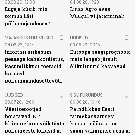
03.08.26, 12:00
04.08.26, 11:23
Lugeja küsib: mis
Linas Agro avas
toimub Läti
Muugal viljaterminali
põllumajanduses?
MAJANDUSTULEMUSED
UUDISED
04.08.26, 12:14
03.08.26, 09:15
Infortari ärikasum
Euroopa saagiprognoos:
peaaegu kahekordistus,
mais langeb järsult,
kasumlikkust toetasid
õlikultuurid kasvavad
ka uued
põllumajandusettevõtted
ST
UUDISED
SISUTURUNDUS
30.07.26, 12:00
09.06.26, 16:46
Väetisetootjad
Paindlikkus Eesti
hoiatavad: ELi
taimekasvatuses:
kliimareform võib tõsta
kuidas määrata ise
põllumeeste kulusid ja
saagi valmimise aega ja