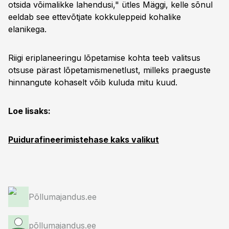
otsida võimalikke lahendusi," ütles Mäggi, kelle sõnul
eeldab see ettevõtjate kokkuleppeid kohalike
elanikega.
Riigi eriplaneeringu lõpetamise kohta teeb valitsus
otsuse pärast lõpetamismenetlust, milleks praeguste
hinnangute kohaselt võib kuluda mitu kuud.
Loe lisaks:
Puidurafineerimistehase kaks valikut
Põllumajandus.ee
põllumajandus.ee