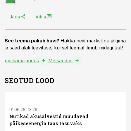
Jaga
Vihja
See teema pakub huvi?
Hakka neid märksõnu jälgima
ja saad alati teavituse, kui sel teemal ilmub midagi uut!
metsamajandus
Metsandus
SEOTUD LOOD
ST
01.06.26, 13:29
Nutikad akusalvestid muudavad
päikeseenergia taas tasuvaks