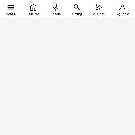
Menüü
Uudised
Raadio
Otsing
AI Chat
Logi sisse
Vana-Lõuna 39/1, 19094 Tallinn
(+372) 667 0111
pollumajandus@pollumajandus.ee
Telli
Reklaam
Firmast
Sisu kasutamisõigused
Ajakirjaniku
eetikakoodeks
Üldtingimused
Privaatsustingimused
Küpsiste poliitika
KKK
Eesti Meediaettevõtete
Eelistuste haldamine