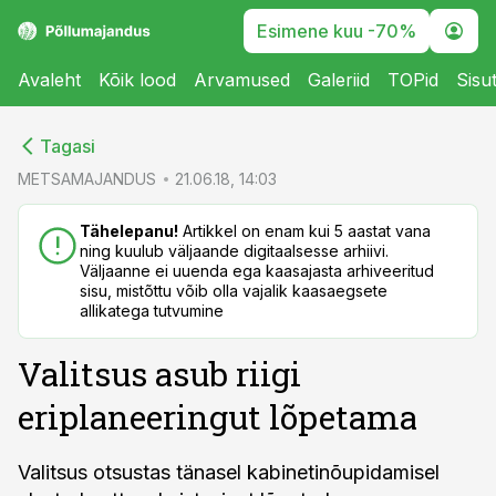
Esimene kuu -70%
Avaleht
Kõik lood
Arvamused
Galeriid
TOPid
Sisu
cebook
cebook
Tagasi
Twitter)
Twitter)
METSAMAJANDUS
21.06.18, 14:03
kedIn
kedIn
Tähelepanu!
Artikkel on enam kui 5 aastat vana
ning kuulub väljaande digitaalsesse arhiivi.
ail
ail
Väljaanne ei uuenda ega kaasajasta arhiveeritud
sisu, mistõttu võib olla vajalik kaasaegsete
k
k
allikatega tutvumine
Valitsus asub riigi
eriplaneeringut lõpetama
Valitsus otsustas tänasel kabinetinõupidamisel