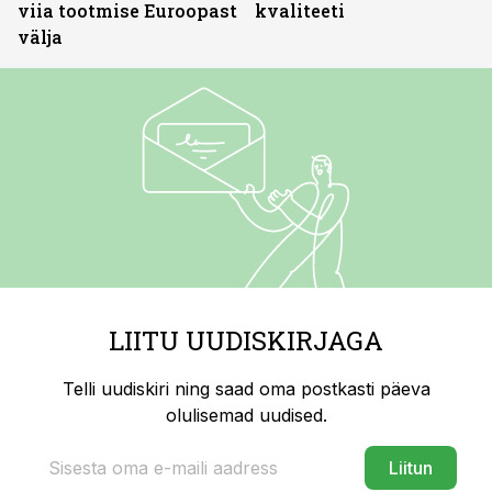
viia tootmise Euroopast
kvaliteeti
välja
LIITU UUDISKIRJAGA
Telli uudiskiri ning saad oma postkasti päeva
olulisemad uudised.
Liitun