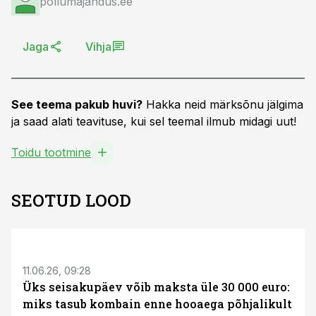
põllumajandus.ee
Jaga
Vihja
See teema pakub huvi?
Hakka neid märksõnu jälgima
ja saad alati teavituse, kui sel teemal ilmub midagi uut!
Toidu tootmine
SEOTUD LOOD
ST
11.06.26, 09:28
Üks seisakupäev võib maksta üle 30 000 euro:
miks tasub kombain enne hooaega põhjalikult