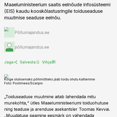
Maaeluministeerium saatis eelnõude infosüsteemi
(EIS) kaudu kooskõlastusringile toiduseaduse
muutmise seaduse eelnõu.
Põllumajandus.ee
põllumajandus.ee
Jaga
Salvesta
Vihja
Kõige olulisemaks põhimõtteks jääb toidu ohutu käitlemine
Foto:
Postimees/Scanpix
„Toiduseaduse muutmine aitab lahendada mitu
murekohta,“ ütles Maaeluministeeriumi toiduohutuse
ning teaduse ja arenduse asekantsler Toomas Kevvai.
„Muudatuse peamine eesmärk on vähendada