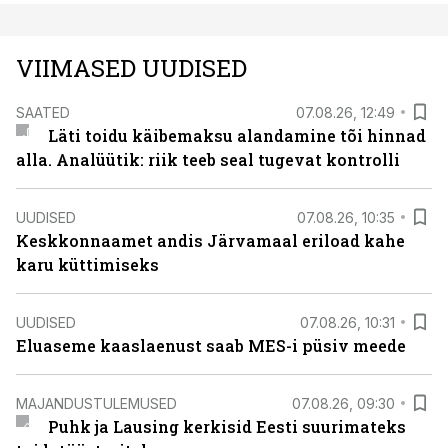
VIIMASED UUDISED
SAATED
07.08.26, 12:49
Läti toidu käibemaksu alandamine tõi hinnad
alla. Analüütik: riik teeb seal tugevat kontrolli
UUDISED
07.08.26, 10:35
Keskkonnaamet andis Järvamaal eriload kahe
karu küttimiseks
UUDISED
07.08.26, 10:31
Eluaseme kaaslaenust saab MES-i püsiv meede
MAJANDUSTULEMUSED
07.08.26, 09:30
Puhk ja Lausing kerkisid Eesti suurimateks