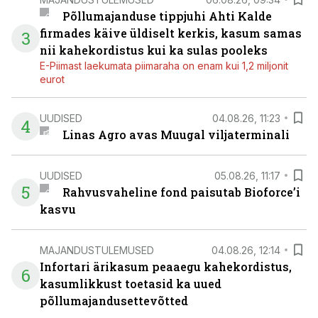
Põllumajanduse tippjuhi Ahti Kalde
firmades käive üldiselt kerkis, kasum samas
3
nii kahekordistus kui ka sulas pooleks
E-Piimast laekumata piimaraha on enam kui 1,2 miljonit
eurot
UUDISED
04.08.26, 11:23
4
Linas Agro avas Muugal viljaterminali
UUDISED
05.08.26, 11:17
5
Rahvusvaheline fond paisutab Bioforce’i
kasvu
MAJANDUSTULEMUSED
04.08.26, 12:14
Infortari ärikasum peaaegu kahekordistus,
6
kasumlikkust toetasid ka uued
põllumajandusettevõtted