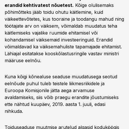
erandid kehtivatest nõuetest.
Kõige olulisemaks
põhimõtteks jääb toidu ohutu käitlemine, kuid
väikeettevõtetes, kus tooraine ja toodangu mahud ning
töötajate arv on väiksem, võimaldab muudatus teha
käitlemiseks vajalike ruumide ehitamisel või
kohandamisel väiksemaid investeeringuid. Erandid
võimaldavad ka väiksemahuliste tapamajade ehitamist.
Lähiajal esitatakse kooskõlastusringile vastav ministri
määruse eelnõu.
Kuna kõigi kõnealuse seaduse muudatusega seotud
eelnõude puhul tuleb teistele liikmesriikidele ja
Euroopa Komisjonile jätta aega arvamuse
avaldamiseks, siis võib praegu erandite jõustumiseks
ette nähtud kuupäev, 2019. aasta 1. juuli, edasi
nihkuda.
Toiduseaduse muutmise arutelud algasid koduköögis