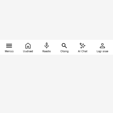
Menüü
Uudised
Raadio
Otsing
AI Chat
Logi sisse
Vana-Lõuna 39/1, 19094 Tallinn
(+372) 667 0111
pollumajandus@pollumajandus.ee
Telli
Reklaam
Firmast