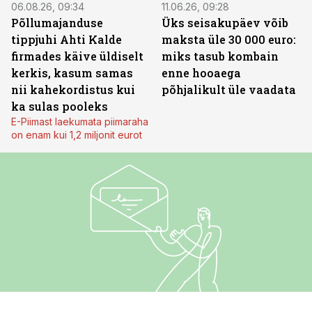
06.08.26, 09:34
11.06.26, 09:28
Põllumajanduse
Üks seisakupäev võib
tippjuhi Ahti Kalde
maksta üle 30 000 euro:
firmades käive üldiselt
miks tasub kombain
kerkis, kasum samas
enne hooaega
nii kahekordistus kui
põhjalikult üle vaadata
ka sulas pooleks
E-Piimast laekumata piimaraha
on enam kui 1,2 miljonit eurot