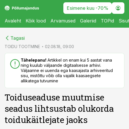
Esimene kuu -70%
Avaleht
Kõik lood
Arvamused
Galeriid
TOPid
Sisu
cebook
cebook
Tagasi
Twitter)
Twitter)
TOIDU TOOTMINE
02.08.18, 09:00
kedIn
kedIn
Tähelepanu!
Artikkel on enam kui 5 aastat vana
ning kuulub väljaande digitaalsesse arhiivi.
ail
ail
Väljaanne ei uuenda ega kaasajasta arhiveeritud
sisu, mistõttu võib olla vajalik kaasaegsete
k
k
allikatega tutvumine
Toiduseaduse muutmise
seadus lihtsustab olukorda
toidukäitlejate jaoks