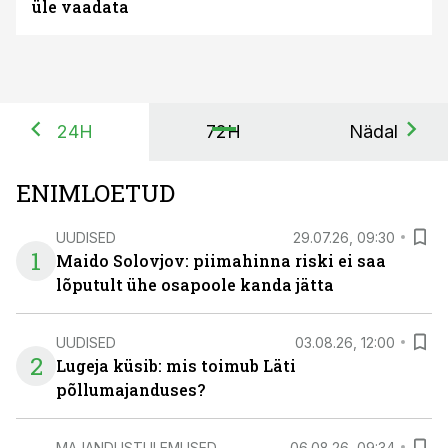
üle vaadata
24H
72H
Nädal
ENIMLOETUD
UUDISED
29.07.26, 09:30
1
Maido Solovjov: piimahinna riski ei saa
lõputult ühe osapoole kanda jätta
UUDISED
03.08.26, 12:00
2
Lugeja küsib: mis toimub Läti
põllumajanduses?
MAJANDUSTULEMUSED
06.08.26, 09:34