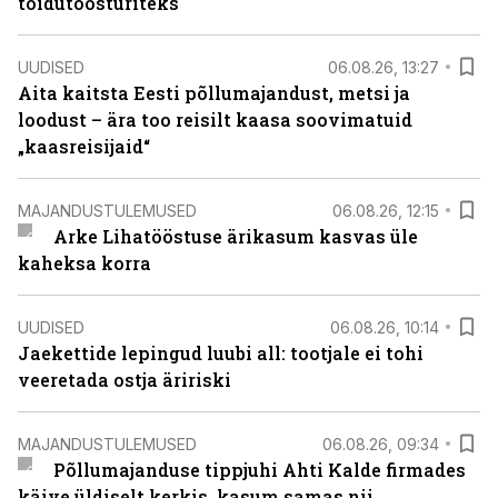
toidutöösturiteks
UUDISED
06.08.26, 13:27
Aita kaitsta Eesti põllumajandust, metsi ja
loodust – ära too reisilt kaasa soovimatuid
„kaasreisijaid“
MAJANDUSTULEMUSED
06.08.26, 12:15
Arke Lihatööstuse ärikasum kasvas üle
kaheksa korra
UUDISED
06.08.26, 10:14
Jaekettide lepingud luubi all: tootjale ei tohi
veeretada ostja äririski
MAJANDUSTULEMUSED
06.08.26, 09:34
Põllumajanduse tippjuhi Ahti Kalde firmades
käive üldiselt kerkis, kasum samas nii