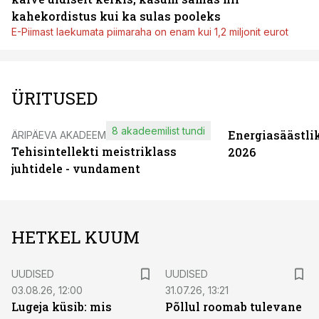
kahekordistus kui ka sulas pooleks
E-Piimast laekumata piimaraha on enam kui 1,2 miljonit eurot
ÜRITUSED
8 akadeemilist tundi
Energiasäästli
ÄRIPÄEVA AKADEEMIA
Tehisintellekti meistriklass
2026
juhtidele - vundament
HETKEL KUUM
UUDISED
UUDISED
03.08.26, 12:00
31.07.26, 13:21
Lugeja küsib: mis
Põllul roomab tulevane