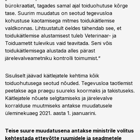
bürokraatiat, tagades samal ajal toiduohutuse kõrge
tase. Suurim muudatus on seotud tegevusloa
kohustuse kaotamisega mitmes toidukäitlemise
valdkonnas. Lihtsustatult öeldes tähendab see, et
toidukäitlemise alustamisest tuleb Veterinaar- ja
Toiduametit tulevikus vaid teavitada. Seni võis
toidukäitlemisega alustada alles pärast
järelevalveametniku kontrolli toimumist.“
Sisuliselt jäävad käitlejatele kehtima kõik
toiduohutusega seotud nõuded. Tegevusloa taotlemist
peetakse aga praegu suureks koormaks ja takistuseks.
Käitlejatele nõuete selgitamiseks ja järelevalve
korralduse muutmiseks antakse muudatusele
üleminekuaeg 2021. aasta 1. jaanuarini.
Teise suure muudatusena antakse ministrile volitus
kehtestada ettevõtte ruumidele ja seadmetele