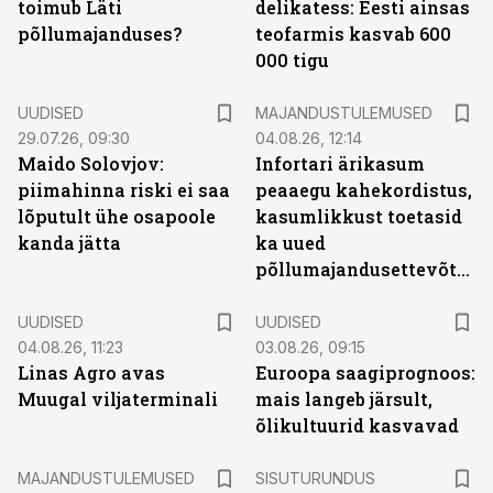
toimub Läti
delikatess: Eesti ainsas
põllumajanduses?
teofarmis kasvab 600
000 tigu
UUDISED
MAJANDUSTULEMUSED
29.07.26, 09:30
04.08.26, 12:14
Maido Solovjov:
Infortari ärikasum
piimahinna riski ei saa
peaaegu kahekordistus,
lõputult ühe osapoole
kasumlikkust toetasid
kanda jätta
ka uued
põllumajandusettevõtted
UUDISED
UUDISED
04.08.26, 11:23
03.08.26, 09:15
Linas Agro avas
Euroopa saagiprognoos:
Muugal viljaterminali
mais langeb järsult,
õlikultuurid kasvavad
ST
MAJANDUSTULEMUSED
SISUTURUNDUS