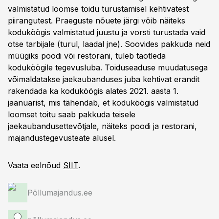
valmistatud loomse toidu turustamisel kehtivatest
piirangutest. Praeguste nõuete järgi võib näiteks
koduköögis valmistatud juustu ja vorsti turustada vaid
otse tarbijale (turul, laadal jne). Soovides pakkuda neid
müügiks poodi või restorani, tuleb taotleda
koduköögile tegevusluba. Toiduseaduse muudatusega
võimaldatakse jaekaubanduses juba kehtivat erandit
rakendada ka koduköögis alates 2021. aasta 1.
jaanuarist, mis tähendab, et koduköögis valmistatud
loomset toitu saab pakkuda teisele
jaekaubandusettevõtjale, näiteks poodi ja restorani,
majandustegevusteate alusel.
Vaata eelnõud
SIIT
.
Põllumajandus.ee