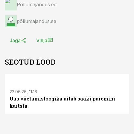
Põllumajandus.ee
põllumajandus.ee
Jaga
Vihja
SEOTUD LOOD
ST
22.06.26, 11:16
Uus väetamisloogika aitab saaki paremini
kaitsta