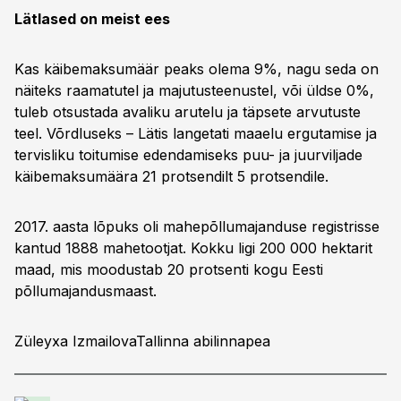
Lätlased on meist ees
Kas käibemaksumäär peaks olema 9%, nagu seda on
näiteks raamatutel ja majutusteenustel, või üldse 0%,
tuleb otsustada avaliku arutelu ja täpsete arvutuste
teel. Võrdluseks – Lätis langetati maaelu ergutamise ja
tervisliku toitumise edendamiseks puu- ja juurviljade
käibemaksumäära 21 protsendilt 5 protsendile.
2017. aasta lõpuks oli mahepõllumajanduse registrisse
kantud 1888 mahetootjat. Kokku ligi 200 000 hektarit
maad, mis moodustab 20 protsenti kogu Eesti
põllumajandusmaast.
Züleyxa IzmailovaTallinna abilinnapea