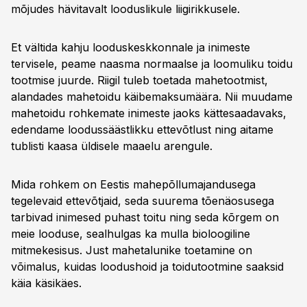
mõjudes hävitavalt looduslikule liigirikkusele.
Et vältida kahju looduskeskkonnale ja inimeste
tervisele, peame naasma normaalse ja loomuliku toidu
tootmise juurde. Riigil tuleb toetada mahetootmist,
alandades mahetoidu käibemaksumäära. Nii muudame
mahetoidu rohkemate inimeste jaoks kättesaadavaks,
edendame loodussäästlikku ettevõtlust ning aitame
tublisti kaasa üldisele maaelu arengule.
Mida rohkem on Eestis mahepõllumajandusega
tegelevaid ettevõtjaid, seda suurema tõenäosusega
tarbivad inimesed puhast toitu ning seda kõrgem on
meie looduse, sealhulgas ka mulla bioloogiline
mitmekesisus. Just mahetalunike toetamine on
võimalus, kuidas loodushoid ja toidutootmine saaksid
käia käsikäes.