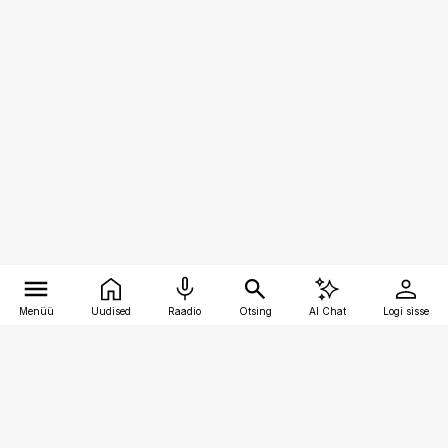
Menüü
Uudised
Raadio
Otsing
AI Chat
Logi sisse
Vana-Lõuna 39/1, 19094 Tallinn
(+372) 667 0111