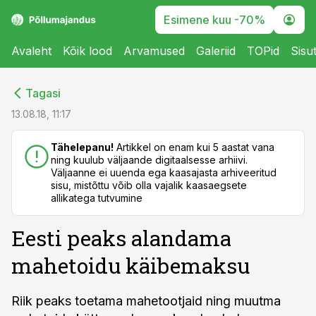
Esimene kuu -70%
Avaleht
Kõik lood
Arvamused
Galeriid
TOPid
Sisu
cebook
cebook
Tagasi
Twitter)
Twitter)
13.08.18, 11:17
kedIn
kedIn
Tähelepanu!
Artikkel on enam kui 5 aastat vana
ning kuulub väljaande digitaalsesse arhiivi.
ail
ail
Väljaanne ei uuenda ega kaasajasta arhiveeritud
sisu, mistõttu võib olla vajalik kaasaegsete
k
k
allikatega tutvumine
Eesti peaks alandama
mahetoidu käibemaksu
Riik peaks toetama mahetootjaid ning muutma