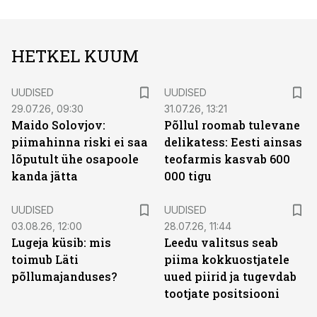
HETKEL KUUM
UUDISED
UUDISED
29.07.26, 09:30
31.07.26, 13:21
Maido Solovjov:
Põllul roomab tulevane
piimahinna riski ei saa
delikatess: Eesti ainsas
lõputult ühe osapoole
teofarmis kasvab 600
kanda jätta
000 tigu
UUDISED
UUDISED
03.08.26, 12:00
28.07.26, 11:44
Lugeja küsib: mis
Leedu valitsus seab
toimub Läti
piima kokkuostjatele
põllumajanduses?
uued piirid ja tugevdab
tootjate positsiooni