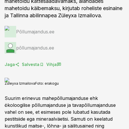
mahetoidu kättesaadavamaks, alandades
mahetoidu käibemaksu, kirjutab roheliste esinaine
ja Tallinna abilinnapea Züleyxa Izmailova.
Põllumajandus.ee
põllumajandus.ee
Jaga
Salvesta
Vihja
Züleyxa Izmailova
Foto:
erakogu
Suurim erinevus mahepõllumajanduse ehk
ökoloogilise põllumajanduse ja tavapõllumajanduse
vahel on see, et esimeses pole lubatud kasutada
pestitsiide ega mineraalväetisi. Samuti on keelatud
kunstlikud maitse-, lõhna- ja säilitusained ning