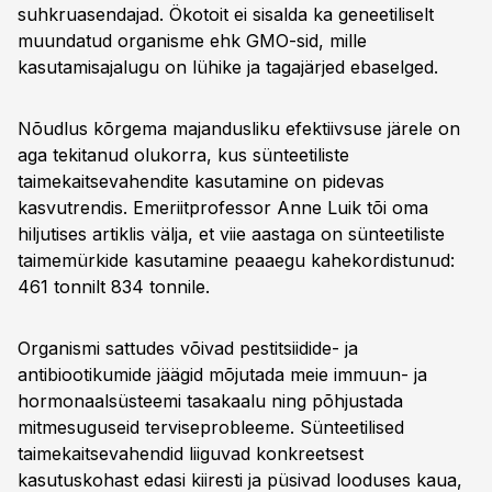
suhkruasendajad. Ökotoit ei sisalda ka geneetiliselt
muundatud organisme ehk GMO-sid, mille
kasutamisajalugu on lühike ja tagajärjed ebaselged.
Nõudlus kõrgema majandusliku efektiivsuse järele on
aga tekitanud olukorra, kus sünteetiliste
taimekaitsevahendite kasutamine on pidevas
kasvutrendis. Emeriitprofessor Anne Luik tõi oma
hiljutises artiklis välja, et viie aastaga on sünteetiliste
taimemürkide kasutamine peaaegu kahekordistunud:
461 tonnilt 834 tonnile.
Organismi sattudes võivad pestitsiidide- ja
antibiootikumide jäägid mõjutada meie immuun- ja
hormonaalsüsteemi tasakaalu ning põhjustada
mitmesuguseid terviseprobleeme. Sünteetilised
taimekaitsevahendid liiguvad konkreetsest
kasutuskohast edasi kiiresti ja püsivad looduses kaua,