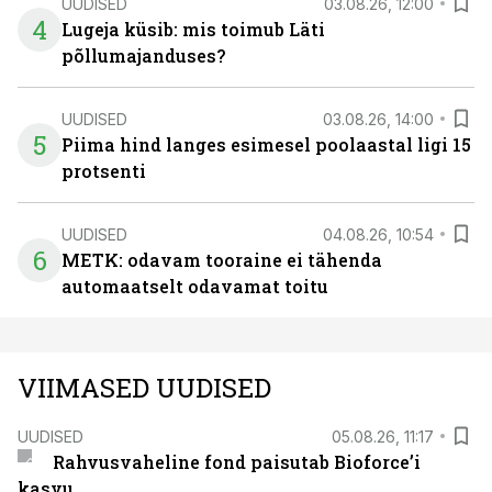
UUDISED
03.08.26, 12:00
4
Lugeja küsib: mis toimub Läti
põllumajanduses?
UUDISED
03.08.26, 14:00
5
Piima hind langes esimesel poolaastal ligi 15
protsenti
UUDISED
04.08.26, 10:54
6
METK: odavam tooraine ei tähenda
automaatselt odavamat toitu
VIIMASED UUDISED
UUDISED
05.08.26, 11:17
Rahvusvaheline fond paisutab Bioforce’i
kasvu