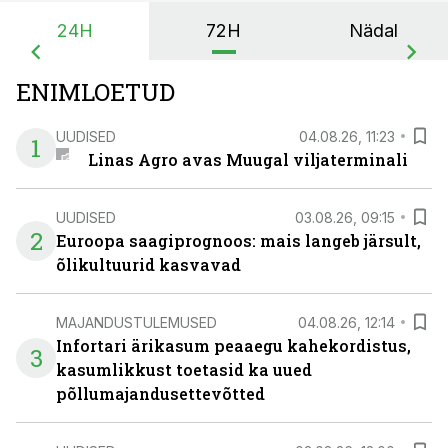
24H
72H
Nädal
ENIMLOETUD
UUDISED
04.08.26, 11:23
1
Linas Agro avas Muugal viljaterminali
UUDISED
03.08.26, 09:15
2
Euroopa saagiprognoos: mais langeb järsult,
õlikultuurid kasvavad
MAJANDUSTULEMUSED
04.08.26, 12:14
Infortari ärikasum peaaegu kahekordistus,
3
kasumlikkust toetasid ka uued
põllumajandusettevõtted