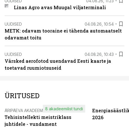
UUDISED
04.08.26, 11:23
Linas Agro avas Muugal viljaterminali
UUDISED
04.08.26, 10:54
METK: odavam tooraine ei tähenda automaatselt
odavamat toitu
UUDISED
04.08.26, 10:43
Värsked aerofotod uuendavad Eesti kaarte ja
toetavad ruumiotsuseid
ÜRITUSED
8 akadeemilist tundi
Energiasäästli
ÄRIPÄEVA AKADEEMIA
Tehisintellekti meistriklass
2026
juhtidele - vundament