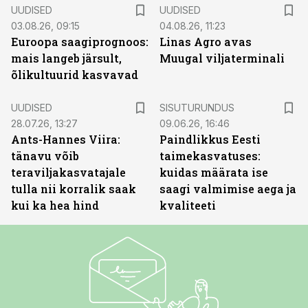
UUDISED
UUDISED
03.08.26, 09:15
04.08.26, 11:23
Euroopa saagiprognoos:
Linas Agro avas
mais langeb järsult,
Muugal viljaterminali
õlikultuurid kasvavad
ST
UUDISED
SISUTURUNDUS
28.07.26, 13:27
09.06.26, 16:46
Ants-Hannes Viira:
Paindlikkus Eesti
tänavu võib
taimekasvatuses:
teraviljakasvatajale
kuidas määrata ise
tulla nii korralik saak
saagi valmimise aega ja
kui ka hea hind
kvaliteeti