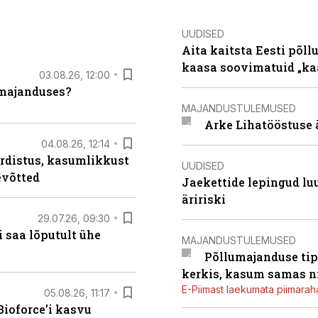
UUDISED
Aita kaitsta Eesti põllu
kaasa soovimatuid „kaa
03.08.26, 12:00
umajanduses?
MAJANDUSTULEMUSED
Arke Lihatööstuse 
04.08.26, 12:14
rdistus, kasumlikkust
UUDISED
evõtted
Jaekettide lepingud luub
äririski
29.07.26, 09:30
 saa lõputult ühe
MAJANDUSTULEMUSED
Põllumajanduse tip
kerkis, kasum samas ni
E-Piimast laekumata piimaraha
05.08.26, 11:17
ioforce’i kasvu