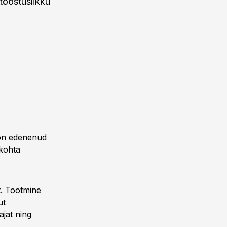
tööstuslikku
 on edenenud
 kohta
t. Tootmine
ut
ajat ning