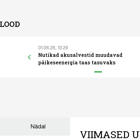
 LOOD
01.06.26, 13:29
Nutikad akusalvestid muudavad
päikeseenergia taas tasuvaks
Nädal
VIIMASED U