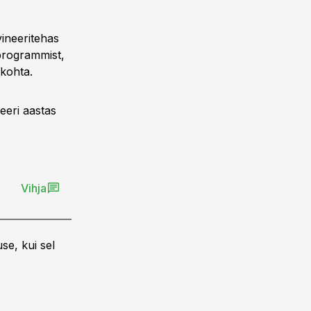
ineeritehas
programmist,
ökohta.
eeri aastas
Vihja
se, kui sel