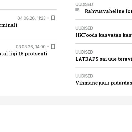
UUDISED
Rahvusvaheline fon
04.08.26, 11:23
rminali
UUDISED
HKFoods kasvatas kas
03.08.26, 14:00
UUDISED
al ligi 15 protsenti
LATRAPS sai uue teravi
UUDISED
Vihmane juuli pidurdas