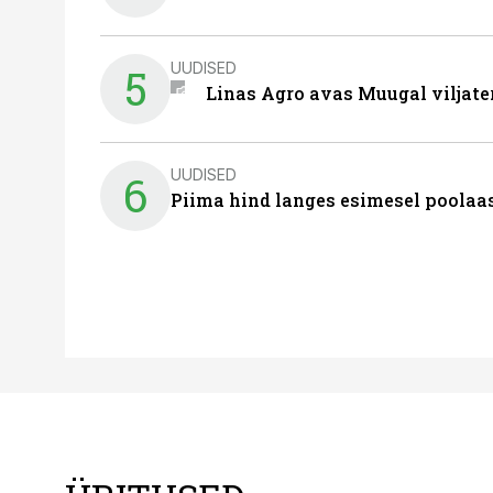
UUDISED
5
Linas Agro avas Muugal viljate
UUDISED
6
Piima hind langes esimesel poolaast