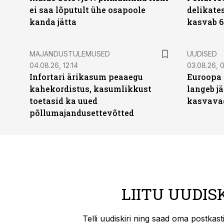
ei saa lõputult ühe osapoole
delikates
kanda jätta
kasvab 6
MAJANDUSTULEMUSED
UUDISED
04.08.26, 12:14
03.08.26, 0
Infortari ärikasum peaaegu
Euroopa 
kahekordistus, kasumlikkust
langeb jä
toetasid ka uued
kasvava
põllumajandusettevõtted
LIITU UUDIS
Telli uudiskiri ning saad oma postkas