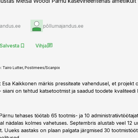
alustas Metsa Woodi Pärnu kasevineeritehas ametlikult 
jandus.ee
põllumajandus.ee
Salvesta
Vihja
o:
Tairo Lutter, Postimees/Scanpix
 Esa Kaikkonen märkis pressiteate vahendusel, et projekt
 - siiani on tehtud katsetootmist ja saadud toodete kvaliteedi
ärnu tehases töötab 65 tootmis- ja 10 administratiivtöötaja
eval nädalas kolmes vahetuses. Septembris alustab veel 12 u
at. Uueks aastaks on plaan palgata järgmised 30 tootmistööt
olitused.