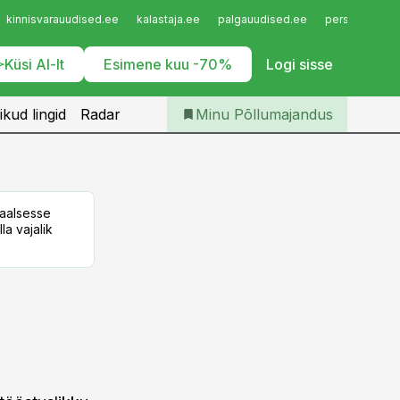
Iseteenindus
kinnisvarauudised.ee
kalastaja.ee
palgauudised.ee
personaliuudi
Telli Põllumajandus
Küsi AI-lt
Esimene kuu -70%
Logi sisse
ikud lingid
Radar
Minu Põllumajandus
taalsesse
la vajalik