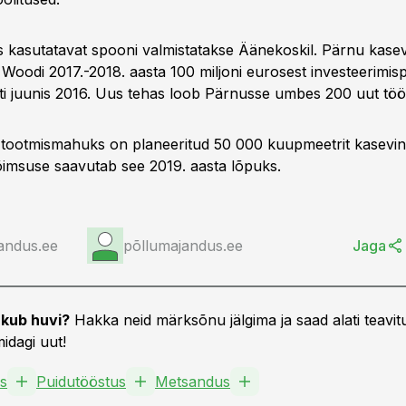
 kasutatavat spooni valmistatakse Äänekoskil. Pärnu kasev
Woodi 2017.-2018. aasta 100 miljoni eurosest investeerimis
ati juunis 2016. Uus tehas loob Pärnusse umbes 200 uut tö
tootmismahuks on planeeritud 50 000 kuupmeetrit kasevin
õimsuse saavutab see 2019. aasta lõpuks.
andus.ee
põllumajandus.ee
Jaga
kub huvi?
Hakka neid märksõnu jälgima ja saad alati teavitu
idagi uut!
s
Puidutööstus
Metsandus