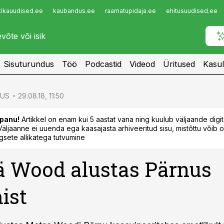
tikauudised.ee
kaubandus.ee
raamatupidaja.ee
ehitusuudised.ee
Infopank
Radar
Sisuturundus
Töö
Podcastid
Videod
Üritused
Kasul
US
29.08.18, 11:50
panu!
Artikkel on enam kui 5 aastat vana ning kuulub väljaande digi
. Väljaanne ei uuenda ega kaasajasta arhiveeritud sisu, mistõttu võib ol
sete allikatega tutvumine
 Wood alustas Pärnus
ist