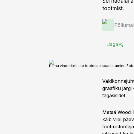
Sel nädalal 
tootmist.
Põlluma
Jaga
Pärnu vineeritehase tootmise seadistamine.
Fot
Valdkonnajuht
graafiku järgi
tagasisidet.
Metsä Woodi P
käib viiel pä
tootmistöötaj
jätkuvad ka ko