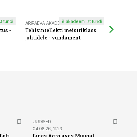
t tundi
8 akadeemilist tundi
ÄRIPÄEVA AKADEEMIA
IT KOOLIT
tus -
Tehisintellekti meistriklass
Muutuste
juhtidele - vundament
praktilis
UUDISED
04.08.26, 11:23
Läti
Linas Agro avas Muugal