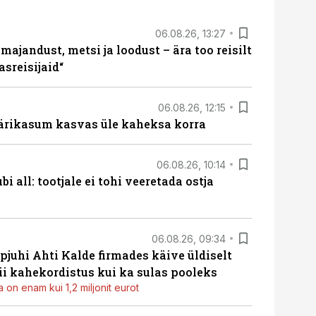
06.08.26, 13:27
majandust, metsi ja loodust – ära too reisilt
sreisijaid“
06.08.26, 12:15
ärikasum kasvas üle kaheksa korra
06.08.26, 10:14
i all: tootjale ei tohi veeretada ostja
06.08.26, 09:34
pjuhi Ahti Kalde firmades käive üldiselt
i kahekordistus kui ka sulas pooleks
 on enam kui 1,2 miljonit eurot