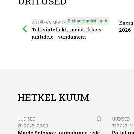
ÜRITUSED
8 akadeemilist tundi
Energ
ÄRIPÄEVA AKADEEMIA
Tehisintellekti meistriklass
2026
juhtidele - vundament
HETKEL KUUM
UUDISED
UUDISED
29.07.26, 09:30
31.07.26, 13
Maido Solovjov: piimahinna riski
Põllul r