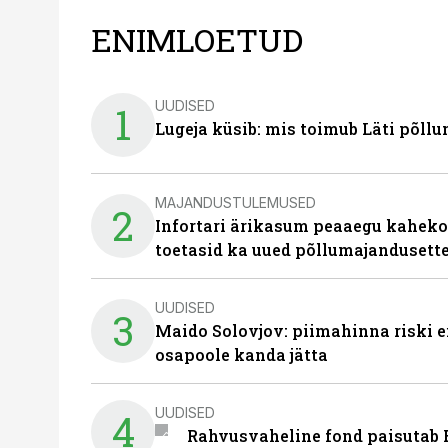
ENIMLOETUD
UUDISED
1
Lugeja küsib: mis toimub Läti põll
MAJANDUSTULEMUSED
2
Infortari ärikasum peaaegu kaheko
toetasid ka uued põllumajandusett
UUDISED
3
Maido Solovjov: piimahinna riski ei
osapoole kanda jätta
UUDISED
4
Rahvusvaheline fond paisutab B