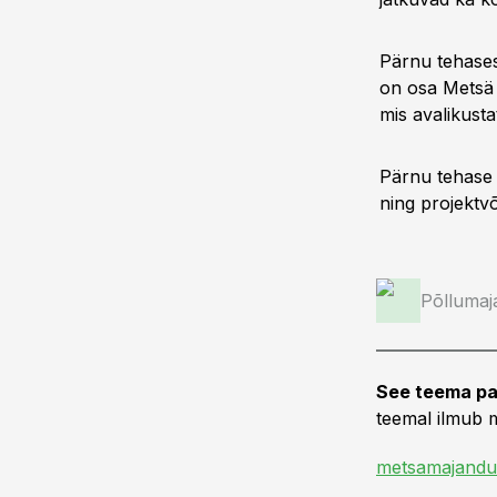
Pärnu tehases
on osa Metsä 
mis avalikust
Pärnu tehase 
ning projektv
Põllumaj
See teema pa
teemal ilmub m
metsamajandu