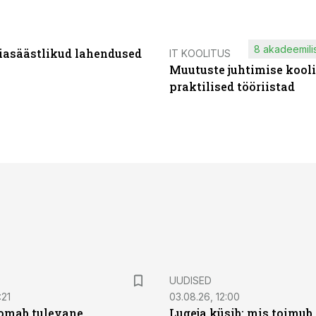
8 akadeemilis
iasäästlikud lahendused
IT KOOLITUS
Muutuste juhtimise kooli
praktilised tööriistad
UUDISED
:21
03.08.26, 12:00
oomab tulevane
Lugeja küsib: mis toimub 