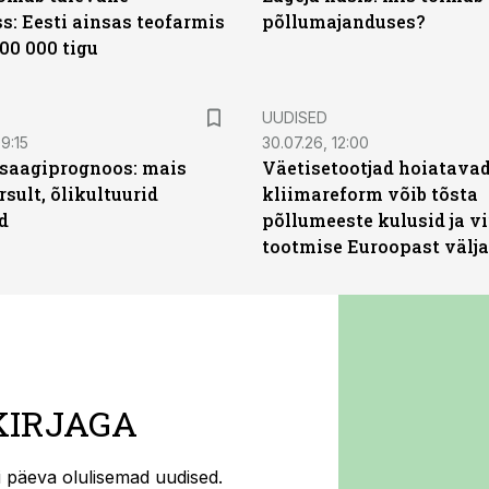
s: Eesti ainsas teofarmis
põllumajanduses?
00 000 tigu
UUDISED
9:15
30.07.26, 12:00
saagiprognoos: mais
Väetisetootjad hoiatavad
rsult, õlikultuurid
kliimareform võib tõsta
d
põllumeeste kulusid ja vi
tootmise Euroopast välja
KIRJAGA
ti päeva olulisemad uudised.