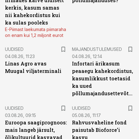
firmades käive üldiselt
põllumajanduses?
kerkis, kasum samas
nii kahekordistus kui
ka sulas pooleks
E-Piimast laekumata piimaraha
on enam kui 1,2 miljonit eurot
UUDISED
MAJANDUSTULEMUSED
04.08.26, 11:23
04.08.26, 12:14
Linas Agro avas
Infortari ärikasum
Muugal viljaterminali
peaaegu kahekordistus,
kasumlikkust toetasid
ka uued
põllumajandusettevõtted
UUDISED
UUDISED
03.08.26, 09:15
05.08.26, 11:17
Euroopa saagiprognoos:
Rahvusvaheline fond
mais langeb järsult,
paisutab Bioforce’i
õlikultuurid kasvavad
kasvu