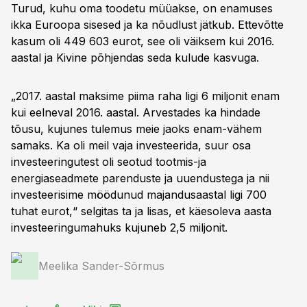
Turud, kuhu oma toodetu müüakse, on enamuses
ikka Euroopa sisesed ja ka nõudlust jätkub. Ettevõtte
kasum oli 449 603 eurot, see oli väiksem kui 2016.
aastal ja Kivine põhjendas seda kulude kasvuga.
„2017. aastal maksime piima raha ligi 6 miljonit enam
kui eelneval 2016. aastal. Arvestades ka hindade
tõusu, kujunes tulemus meie jaoks enam-vähem
samaks. Ka oli meil vaja investeerida, suur osa
investeeringutest oli seotud tootmis-ja
energiaseadmete parenduste ja uuendustega ja nii
investeerisime möödunud majandusaastal ligi 700
tuhat eurot,“ selgitas ta ja lisas, et käesoleva aasta
investeeringumahuks kujuneb 2,5 miljonit.
Meelika Sander-Sõrmus