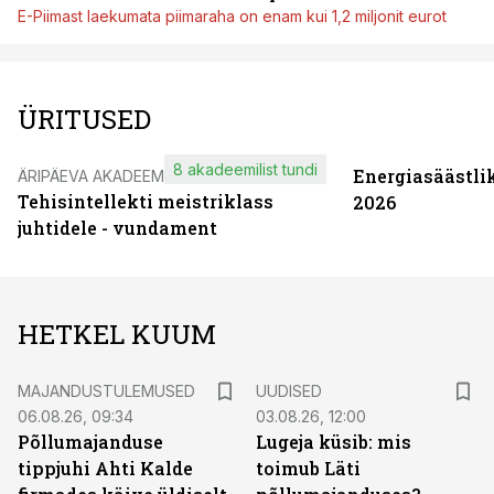
E-Piimast laekumata piimaraha on enam kui 1,2 miljonit eurot
ÜRITUSED
8 akadeemilist tundi
Energiasäästli
ÄRIPÄEVA AKADEEMIA
Tehisintellekti meistriklass
2026
juhtidele - vundament
HETKEL KUUM
MAJANDUSTULEMUSED
UUDISED
06.08.26, 09:34
03.08.26, 12:00
Põllumajanduse
Lugeja küsib: mis
tippjuhi Ahti Kalde
toimub Läti