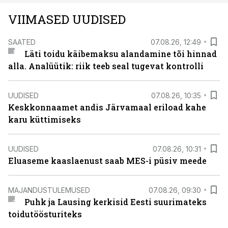
VIIMASED UUDISED
SAATED
07.08.26, 12:49
Läti toidu käibemaksu alandamine tõi hinnad
alla. Analüütik: riik teeb seal tugevat kontrolli
UUDISED
07.08.26, 10:35
Keskkonnaamet andis Järvamaal eriload kahe
karu küttimiseks
UUDISED
07.08.26, 10:31
Eluaseme kaaslaenust saab MES-i püsiv meede
MAJANDUSTULEMUSED
07.08.26, 09:30
Puhk ja Lausing kerkisid Eesti suurimateks
toidutöösturiteks