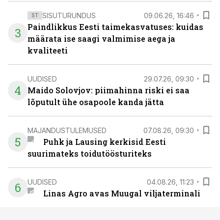
SISUTURUNDUS
09.06.26, 16:46
ST
Paindlikkus Eesti taimekasvatuses: kuidas
3
määrata ise saagi valmimise aega ja
kvaliteeti
UUDISED
29.07.26, 09:30
4
Maido Solovjov: piimahinna riski ei saa
lõputult ühe osapoole kanda jätta
MAJANDUSTULEMUSED
07.08.26, 09:30
5
Puhk ja Lausing kerkisid Eesti
suurimateks toidutöösturiteks
UUDISED
04.08.26, 11:23
6
Linas Agro avas Muugal viljaterminali