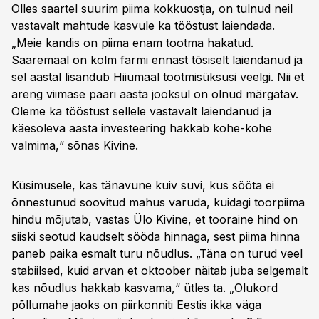
Olles saartel suurim piima kokkuostja, on tulnud neil
vastavalt mahtude kasvule ka tööstust laiendada.
„Meie kandis on piima enam tootma hakatud.
Saaremaal on kolm farmi ennast tõsiselt laiendanud ja
sel aastal lisandub Hiiumaal tootmisüksusi veelgi. Nii et
areng viimase paari aasta jooksul on olnud märgatav.
Oleme ka tööstust sellele vastavalt laiendanud ja
käesoleva aasta investeering hakkab kohe-kohe
valmima,“ sõnas Kivine.
Küsimusele, kas tänavune kuiv suvi, kus sööta ei
õnnestunud soovitud mahus varuda, kuidagi toorpiima
hindu mõjutab, vastas Ülo Kivine, et tooraine hind on
siiski seotud kaudselt sööda hinnaga, sest piima hinna
paneb paika esmalt turu nõudlus. „Täna on turud veel
stabiilsed, kuid arvan et oktoober näitab juba selgemalt
kas nõudlus hakkab kasvama,“ ütles ta. „Olukord
põllumahe jaoks on piirkonniti Eestis ikka väga