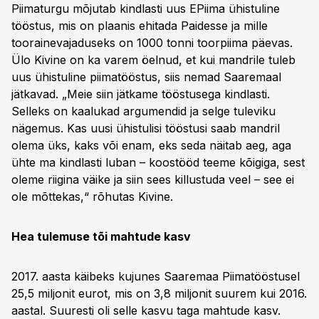
Piimaturgu mõjutab kindlasti uus EPiima ühistuline
tööstus, mis on plaanis ehitada Paidesse ja mille
toorainevajaduseks on 1000 tonni toorpiima päevas.
Ülo Kivine on ka varem öelnud, et kui mandrile tuleb
uus ühistuline piimatööstus, siis nemad Saaremaal
jätkavad. „Meie siin jätkame tööstusega kindlasti.
Selleks on kaalukad argumendid ja selge tuleviku
nägemus. Kas uusi ühistulisi tööstusi saab mandril
olema üks, kaks või enam, eks seda näitab aeg, aga
ühte ma kindlasti luban – koostööd teeme kõigiga, sest
oleme riigina väike ja siin sees killustuda veel – see ei
ole mõttekas,“ rõhutas Kivine.
Hea tulemuse tõi mahtude kasv
2017. aasta käibeks kujunes Saaremaa Piimatööstusel
25,5 miljonit eurot, mis on 3,8 miljonit suurem kui 2016.
aastal. Suuresti oli selle kasvu taga mahtude kasv.