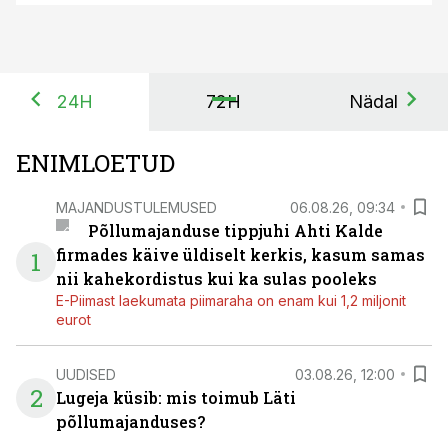
24H
72H
Nädal
ENIMLOETUD
MAJANDUSTULEMUSED
06.08.26, 09:34
Põllumajanduse tippjuhi Ahti Kalde
firmades käive üldiselt kerkis, kasum samas
1
nii kahekordistus kui ka sulas pooleks
E-Piimast laekumata piimaraha on enam kui 1,2 miljonit
eurot
UUDISED
03.08.26, 12:00
2
Lugeja küsib: mis toimub Läti
põllumajanduses?