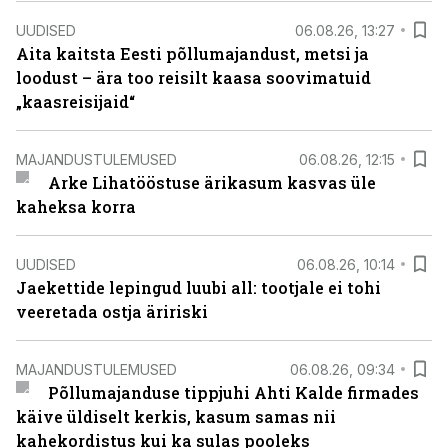
UUDISED
06.08.26, 13:27
Aita kaitsta Eesti põllumajandust, metsi ja
loodust – ära too reisilt kaasa soovimatuid
„kaasreisijaid“
MAJANDUSTULEMUSED
06.08.26, 12:15
Arke Lihatööstuse ärikasum kasvas üle
kaheksa korra
UUDISED
06.08.26, 10:14
Jaekettide lepingud luubi all: tootjale ei tohi
veeretada ostja äririski
MAJANDUSTULEMUSED
06.08.26, 09:34
Põllumajanduse tippjuhi Ahti Kalde firmades
käive üldiselt kerkis, kasum samas nii
kahekordistus kui ka sulas pooleks