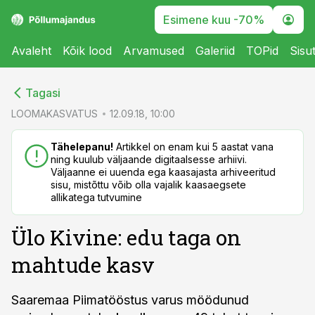
Esimene kuu -70%
Avaleht
Kõik lood
Arvamused
Galeriid
TOPid
Sisu
cebook
cebook
Tagasi
Twitter)
Twitter)
LOOMAKASVATUS
12.09.18, 10:00
kedIn
kedIn
Tähelepanu!
Artikkel on enam kui 5 aastat vana
ning kuulub väljaande digitaalsesse arhiivi.
ail
ail
Väljaanne ei uuenda ega kaasajasta arhiveeritud
sisu, mistõttu võib olla vajalik kaasaegsete
k
k
allikatega tutvumine
Ülo Kivine: edu taga on
mahtude kasv
Saaremaa Piimatööstus varus möödunud