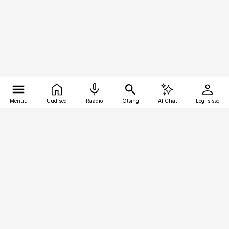
Menüü
Uudised
Raadio
Otsing
AI Chat
Logi sisse
Vana-Lõuna 39/1, 19094 Tallinn
(+372) 667 0111
pollumajandus@pollumajandus.ee
Telli
Reklaam
Firmast