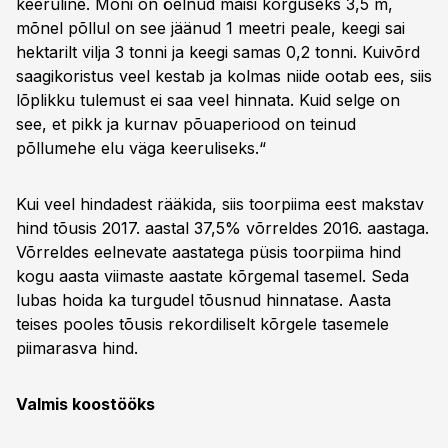
keeruline. Mõni on öelnud maisi kõrguseks 3,5 m,
mõnel põllul on see jäänud 1 meetri peale, keegi sai
hektarilt vilja 3 tonni ja keegi samas 0,2 tonni. Kuivõrd
saagikoristus veel kestab ja kolmas niide ootab ees, siis
lõplikku tulemust ei saa veel hinnata. Kuid selge on
see, et pikk ja kurnav põuaperiood on teinud
põllumehe elu väga keeruliseks.“
Kui veel hindadest rääkida, siis toorpiima eest makstav
hind tõusis 2017. aastal 37,5% võrreldes 2016. aastaga.
Võrreldes eelnevate aastatega püsis toorpiima hind
kogu aasta viimaste aastate kõrgemal tasemel. Seda
lubas hoida ka turgudel tõusnud hinnatase. Aasta
teises pooles tõusis rekordiliselt kõrgele tasemele
piimarasva hind.
Valmis koostööks