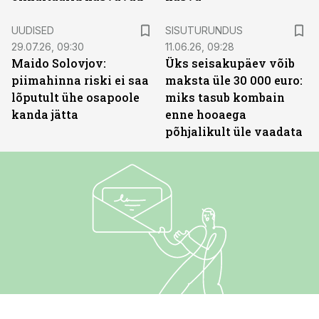
ST
UUDISED
SISUTURUNDUS
29.07.26, 09:30
11.06.26, 09:28
Maido Solovjov:
Üks seisakupäev võib
piimahinna riski ei saa
maksta üle 30 000 euro:
lõputult ühe osapoole
miks tasub kombain
kanda jätta
enne hooaega
põhjalikult üle vaadata