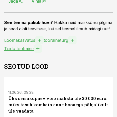
Jaga
Vihja
See teema pakub huvi?
Hakka neid märksõnu jälgima
ja saad alati teavituse, kui sel teemal ilmub midagi uut!
Loomakasvatus
tooraineturg
Toidu tootmine
SEOTUD LOOD
ST
11.06.26, 09:28
Üks seisakupäev võib maksta üle 30 000 euro:
miks tasub kombain enne hooaega põhjalikult
üle vaadata