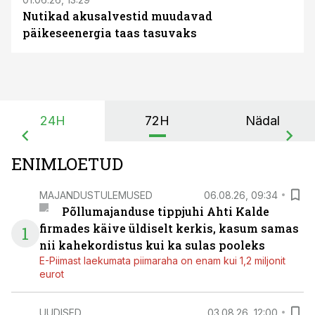
Nutikad akusalvestid muudavad
päikeseenergia taas tasuvaks
24H
72H
Nädal
ENIMLOETUD
MAJANDUSTULEMUSED
06.08.26, 09:34
Põllumajanduse tippjuhi Ahti Kalde
firmades käive üldiselt kerkis, kasum samas
1
nii kahekordistus kui ka sulas pooleks
E-Piimast laekumata piimaraha on enam kui 1,2 miljonit
eurot
UUDISED
03.08.26, 12:00