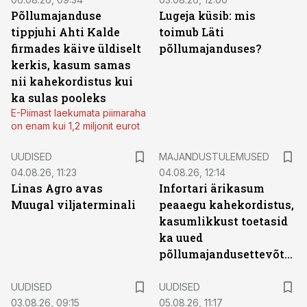
Põllumajanduse
Lugeja küsib: mis
tippjuhi Ahti Kalde
toimub Läti
firmades käive üldiselt
põllumajanduses?
kerkis, kasum samas
nii kahekordistus kui
ka sulas pooleks
E-Piimast laekumata piimaraha
on enam kui 1,2 miljonit eurot
UUDISED
MAJANDUSTULEMUSED
04.08.26, 11:23
04.08.26, 12:14
Linas Agro avas
Infortari ärikasum
Muugal viljaterminali
peaaegu kahekordistus,
kasumlikkust toetasid
ka uued
põllumajandusettevõtted
UUDISED
UUDISED
03.08.26, 09:15
05.08.26, 11:17