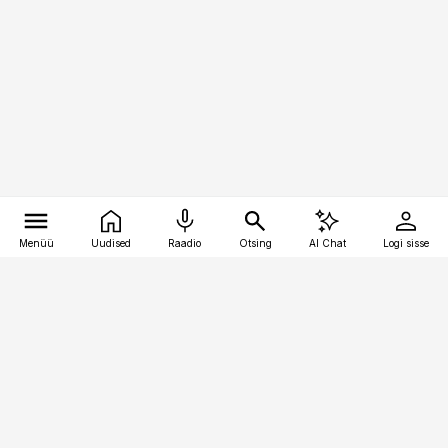
Menüü
Uudised
Raadio
Otsing
AI Chat
Logi sisse
Vana-Lõuna 39/1, 19094 Tallinn
(+372) 667 0111
pollumajandus@pollumajandus.ee
Telli
Reklaam