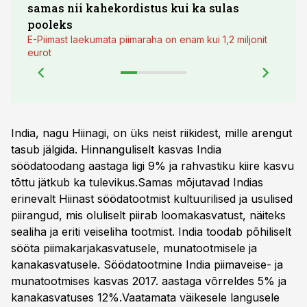
samas nii kahekordistus kui ka sulas
pooleks
E-Piimast laekumata piimaraha on enam kui 1,2 miljonit
eurot
India, nagu Hiinagi, on üks neist riikidest, mille arengut
tasub jälgida. Hinnanguliselt kasvas India
söödatoodang aastaga ligi 9% ja rahvastiku kiire kasvu
tõttu jätkub ka tulevikus.Samas mõjutavad Indias
erinevalt Hiinast söödatootmist kultuurilised ja usulised
piirangud, mis oluliselt piirab loomakasvatust, näiteks
sealiha ja eriti veiseliha tootmist. India toodab põhiliselt
sööta piimakarjakasvatusele, munatootmisele ja
kanakasvatusele. Söödatootmine India piimaveise- ja
munatootmises kasvas 2017. aastaga võrreldes 5% ja
kanakasvatuses 12%.Vaatamata väikesele langusele