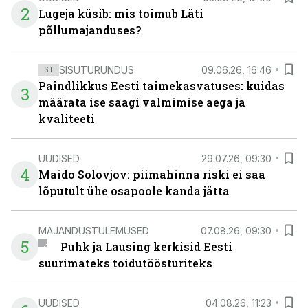
2
Lugeja küsib: mis toimub Läti
põllumajanduses?
SISUTURUNDUS
09.06.26, 16:46
ST
Paindlikkus Eesti taimekasvatuses: kuidas
3
määrata ise saagi valmimise aega ja
kvaliteeti
UUDISED
29.07.26, 09:30
4
Maido Solovjov: piimahinna riski ei saa
lõputult ühe osapoole kanda jätta
MAJANDUSTULEMUSED
07.08.26, 09:30
5
Puhk ja Lausing kerkisid Eesti
suurimateks toidutöösturiteks
UUDISED
04.08.26, 11:23