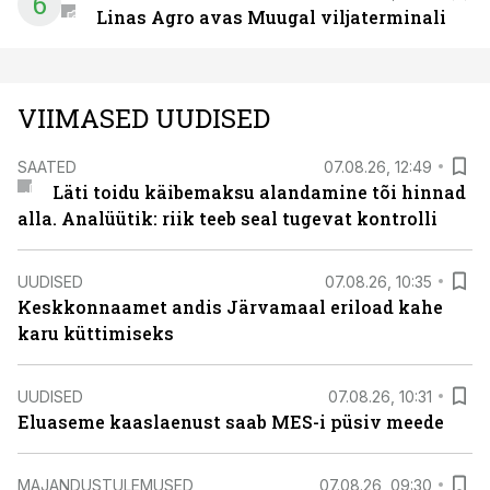
6
Linas Agro avas Muugal viljaterminali
VIIMASED UUDISED
SAATED
07.08.26, 12:49
Läti toidu käibemaksu alandamine tõi hinnad
alla. Analüütik: riik teeb seal tugevat kontrolli
UUDISED
07.08.26, 10:35
Keskkonnaamet andis Järvamaal eriload kahe
karu küttimiseks
UUDISED
07.08.26, 10:31
Eluaseme kaaslaenust saab MES-i püsiv meede
MAJANDUSTULEMUSED
07.08.26, 09:30