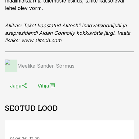
maailmakaart ja tulemuste esitlus, täitke käesoleval
lehel olev vorm.
Allikas: Tekst koostatud Alltech’i innovatsioonijuhi ja
asepresidendi Aidan Connolly kokkuvõtte järgi. Vaata
lisaks: www.alltech.com
Meelika Sander-Sõrmus
Jaga
Vihja
SEOTUD LOOD
ST
01.06.26, 13:29