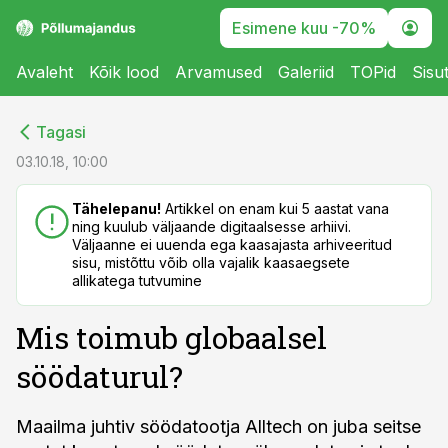
Esimene kuu -70%
Avaleht
Kõik lood
Arvamused
Galeriid
TOPid
Sisu
cebook
cebook
Tagasi
Twitter)
Twitter)
03.10.18, 10:00
kedIn
kedIn
Tähelepanu!
Artikkel on enam kui 5 aastat vana
ning kuulub väljaande digitaalsesse arhiivi.
ail
ail
Väljaanne ei uuenda ega kaasajasta arhiveeritud
sisu, mistõttu võib olla vajalik kaasaegsete
k
k
allikatega tutvumine
Mis toimub globaalsel
söödaturul?
Maailma juhtiv söödatootja Alltech on juba seitse