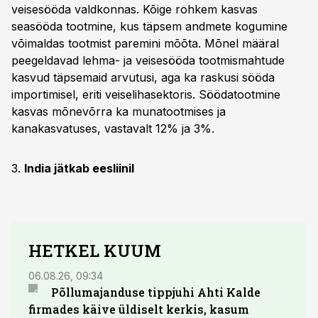
veisesööda valdkonnas. Kõige rohkem kasvas
seasööda tootmine, kus täpsem andmete kogumine
võimaldas tootmist paremini mõõta. Mõnel määral
peegeldavad lehma- ja veisesööda tootmismahtude
kasvud täpsemaid arvutusi, aga ka raskusi sööda
importimisel, eriti veiselihasektoris. Söödatootmine
kasvas mõnevõrra ka munatootmises ja
kanakasvatuses, vastavalt 12% ja 3%.
3.
India jätkab eesliinil
HETKEL KUUM
06.08.26, 09:34
03.08.
Põllumajanduse tippjuhi Ahti Kalde
Luge
firmades käive üldiselt kerkis, kasum
põll