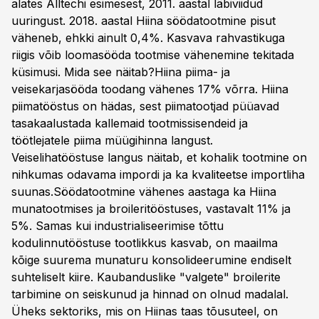
alates Alltechi esimesest, 2011. aastal läbiviidud
uuringust. 2018. aastal Hiina söödatootmine pisut
väheneb, ehkki ainult 0,4%. Kasvava rahvastikuga
riigis võib loomasööda tootmise vähenemine tekitada
küsimusi. Mida see näitab?Hiina piima- ja
veisekarjasööda toodang vähenes 17% võrra. Hiina
piimatööstus on hädas, sest piimatootjad püüavad
tasakaalustada kallemaid tootmissisendeid ja
töötlejatele piima müügihinna langust.
Veiselihatööstuse langus näitab, et kohalik tootmine on
nihkumas odavama impordi ja ka kvaliteetse importliha
suunas.Söödatootmine vähenes aastaga ka Hiina
munatootmises ja broileritööstuses, vastavalt 11% ja
5%. Samas kui industrialiseerimise tõttu
kodulinnutööstuse tootlikkus kasvab, on maailma
kõige suurema munaturu konsolideerumine endiselt
suhteliselt kiire. Kaubanduslike "valgete" broilerite
tarbimine on seiskunud ja hinnad on olnud madalal.
Üheks sektoriks, mis on Hiinas taas tõusuteel, on