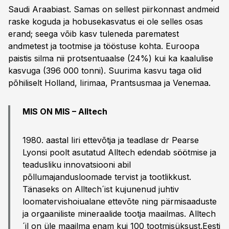
Saudi Araabiast. Samas on sellest piirkonnast andmeid
raske koguda ja hobusekasvatus ei ole selles osas
erand; seega võib kasv tuleneda parematest
andmetest ja tootmise ja tööstuse kohta. Euroopa
paistis silma nii protsentuaalse (24%) kui ka kaalulise
kasvuga (396 000 tonni). Suurima kasvu taga olid
põhiliselt Holland, Iirimaa, Prantsusmaa ja Venemaa.
MIS ON MIS – Alltech
1980. aastal Iiri ettevõtja ja teadlase dr Pearse
Lyonsi poolt asutatud Alltech edendab söötmise ja
teadusliku innovatsiooni abil
põllumajandusloomade tervist ja tootlikkust.
Tänaseks on Alltech´ist kujunenud juhtiv
loomatervishoiualane ettevõte ning pärmisaaduste
ja orgaaniliste mineraalide tootja maailmas. Alltech
´il on üle maailma enam kui 100 tootmisüksust.Eesti