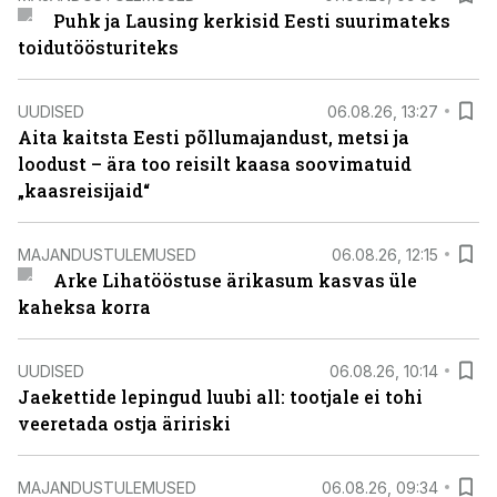
Puhk ja Lausing kerkisid Eesti suurimateks
toidutöösturiteks
UUDISED
06.08.26, 13:27
Aita kaitsta Eesti põllumajandust, metsi ja
loodust – ära too reisilt kaasa soovimatuid
„kaasreisijaid“
MAJANDUSTULEMUSED
06.08.26, 12:15
Arke Lihatööstuse ärikasum kasvas üle
kaheksa korra
UUDISED
06.08.26, 10:14
Jaekettide lepingud luubi all: tootjale ei tohi
veeretada ostja äririski
MAJANDUSTULEMUSED
06.08.26, 09:34