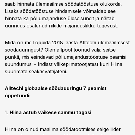
saab hinnata ülemaailmse söödatööstuse olukorda.
Lisaks söödatööstuse hindamisele võimaldab see
hinnata ka põllumajanduse üldseisundit ja näitab
uuringus osalenud riikide majanduslikku tugevust.
Mida on meil õppida 2018. aasta Alltechi ülemaailmsest
söödauuringust? Olen allpool toonud välja seitse
punkti, mis esindavad põllumajandustööstuse peamisi
suundumusi - Indiast väikepiimatootjatest kuni Hiina
suurimate seakasvatajateni.
Alltechi globaalse söödauuringu 7 peamist
õppetundi:
1.
Hiina astub väikese sammu tagasi
Hiina on olnud maailma söödatootmises selge liider