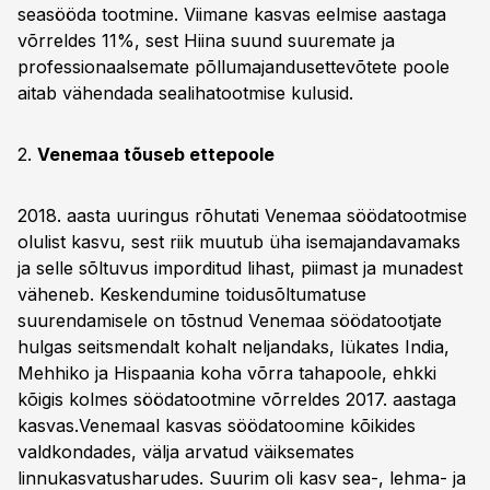
seasööda tootmine. Viimane kasvas eelmise aastaga
võrreldes 11%, sest Hiina suund suuremate ja
professionaalsemate põllumajandusettevõtete poole
aitab vähendada sealihatootmise kulusid.
2.
Venemaa tõuseb ettepoole
2018. aasta uuringus rõhutati Venemaa söödatootmise
olulist kasvu, sest riik muutub üha isemajandavamaks
ja selle sõltuvus imporditud lihast, piimast ja munadest
väheneb. Keskendumine toidusõltumatuse
suurendamisele on tõstnud Venemaa söödatootjate
hulgas seitsmendalt kohalt neljandaks, lükates India,
Mehhiko ja Hispaania koha võrra tahapoole, ehkki
kõigis kolmes söödatootmine võrreldes 2017. aastaga
kasvas.Venemaal kasvas söödatoomine kõikides
valdkondades, välja arvatud väiksemates
linnukasvatusharudes. Suurim oli kasv sea-, lehma- ja