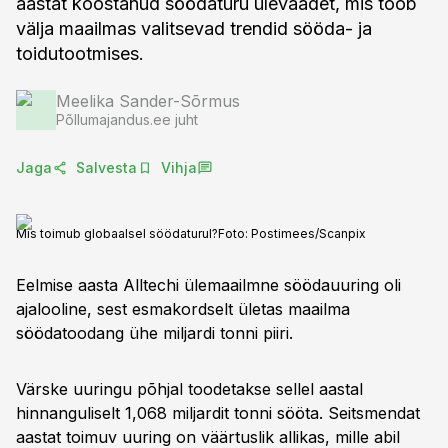
aastat koostanud söödaturu ülevaadet, mis toob
välja maailmas valitsevad trendid sööda- ja
toidutootmises.
Meelika Sander-Sõrmus
Põllumajandus.ee juht
Jaga
Salvesta
Vihja
Mis toimub globaalsel söödaturul?
Foto:
Postimees/Scanpix
Eelmise aasta Alltechi ülemaailmne söödauuring oli
ajalooline, sest esmakordselt ületas maailma
söödatoodang ühe miljardi tonni piiri.
Värske uuringu põhjal toodetakse sellel aastal
hinnanguliselt 1,068 miljardit tonni sööta. Seitsmendat
aastat toimuv uuring on väärtuslik allikas, mille abil