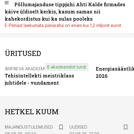
Põllumajanduse tippjuhi Ahti Kalde firmades
käive üldiselt kerkis, kasum samas nii
kahekordistus kui ka sulas pooleks
E-Piimast laekumata piimaraha on enam kui 1,2 miljonit eurot
ÜRITUSED
8 akadeemilist tundi
Energiasäästli
ÄRIPÄEVA AKADEEMIA
Tehisintellekti meistriklass
2026
juhtidele - vundament
HETKEL KUUM
MAJANDUSTULEMUSED
UUDISED
06.08.26, 09:34
03.08.26, 12:00