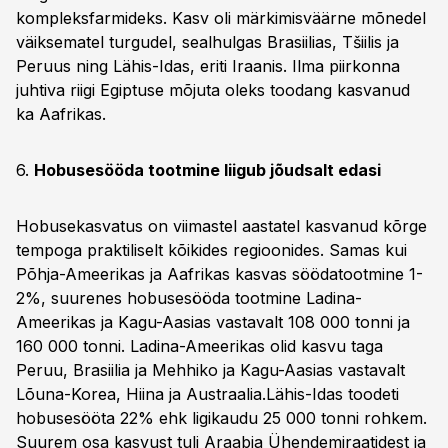
kompleksfarmideks. Kasv oli märkimisväärne mõnedel
väiksematel turgudel, sealhulgas Brasiilias, Tšiilis ja
Peruus ning Lähis-Idas, eriti Iraanis. Ilma piirkonna
juhtiva riigi Egiptuse mõjuta oleks toodang kasvanud
ka Aafrikas.
6.
Hobusesööda tootmine liigub jõudsalt edasi
Hobusekasvatus on viimastel aastatel kasvanud kõrge
tempoga praktiliselt kõikides regioonides. Samas kui
Põhja-Ameerikas ja Aafrikas kasvas söödatootmine 1-
2%, suurenes hobusesööda tootmine Ladina-
Ameerikas ja Kagu-Aasias vastavalt 108 000 tonni ja
160 000 tonni. Ladina-Ameerikas olid kasvu taga
Peruu, Brasiilia ja Mehhiko ja Kagu-Aasias vastavalt
Lõuna-Korea, Hiina ja Austraalia.Lähis-Idas toodeti
hobusesööta 22% ehk ligikaudu 25 000 tonni rohkem.
Suurem osa kasvust tuli Araabia Ühendemiraatidest ja