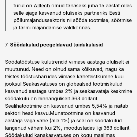
turul on
Alltech
olnud tänaseks juba 15 aastat olles
selle ajaga kasvanud oluliseks partneriks Eesti
põllumajandussektoris nii sööda tootmise, söötmise
ja farmi majandamise valdkonnas.
7.
Söödakulud peegeldavad toidukulusid
Söödatööstuse kulutrendid viimase aastaga oluliselt ei
muutunud. Need on olnud sama kõikuvad, nagu ka
teistes tööstusharudes viimase kaheteistkümne kuu
jooksul.Seakasvatuses on globaalsed tootmiskulud
kasvanud aastaga umbes 2% ja seakasvataja keskmine
söödakulu on hinnanguliselt 363 dollarit.
Sealihatootmine on kasvanud umbes 5,54% ja näitab
sektori head kasvu.Munatootmine on kasvanud
aastaga väga vähe (alla 1%) ja seal on söödakulud
langenud vähem kui 2%, moodustades ligi 363 dollarit.
Söödakulud kanakasvatuses on kogu maailmas