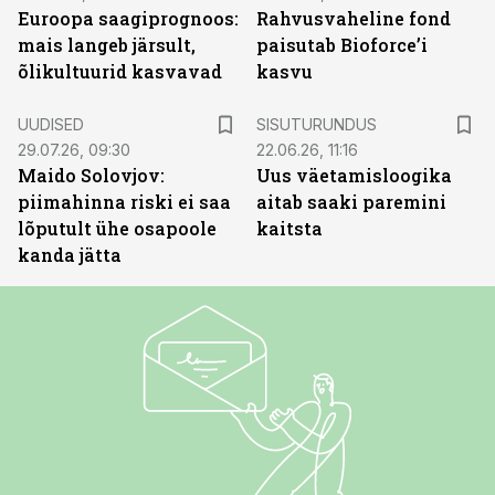
Euroopa saagiprognoos:
Rahvusvaheline fond
mais langeb järsult,
paisutab Bioforce’i
õlikultuurid kasvavad
kasvu
ST
UUDISED
SISUTURUNDUS
29.07.26, 09:30
22.06.26, 11:16
Maido Solovjov:
Uus väetamisloogika
piimahinna riski ei saa
aitab saaki paremini
lõputult ühe osapoole
kaitsta
kanda jätta