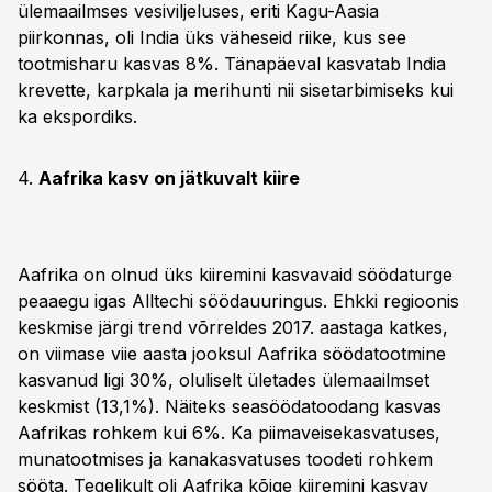
ülemaailmses vesiviljeluses, eriti Kagu-Aasia
piirkonnas, oli India üks väheseid riike, kus see
tootmisharu kasvas 8%. Tänapäeval kasvatab India
krevette, karpkala ja merihunti nii sisetarbimiseks kui
ka ekspordiks.
4.
Aafrika kasv on jätkuvalt kiire
Aafrika on olnud üks kiiremini kasvavaid söödaturge
peaaegu igas Alltechi söödauuringus. Ehkki regioonis
keskmise järgi trend võrreldes 2017. aastaga katkes,
on viimase viie aasta jooksul Aafrika söödatootmine
kasvanud ligi 30%, oluliselt ületades ülemaailmset
keskmist (13,1%). Näiteks seasöödatoodang kasvas
Aafrikas rohkem kui 6%. Ka piimaveisekasvatuses,
munatootmises ja kanakasvatuses toodeti rohkem
sööta. Tegelikult oli Aafrika kõige kiiremini kasvav