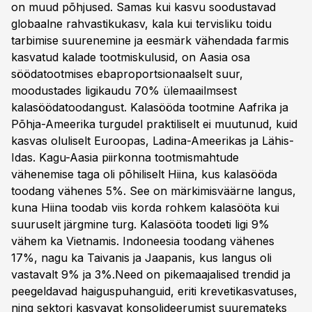
on muud põhjused. Samas kui kasvu soodustavad
globaalne rahvastikukasv, kala kui tervisliku toidu
tarbimise suurenemine ja eesmärk vähendada farmis
kasvatud kalade tootmiskulusid, on Aasia osa
söödatootmises ebaproportsionaalselt suur,
moodustades ligikaudu 70% ülemaailmsest
kalasöödatoodangust. Kalasööda tootmine Aafrika ja
Põhja-Ameerika turgudel praktiliselt ei muutunud, kuid
kasvas oluliselt Euroopas, Ladina-Ameerikas ja Lähis-
Idas. Kagu-Aasia piirkonna tootmismahtude
vähenemise taga oli põhiliselt Hiina, kus kalasööda
toodang vähenes 5%. See on märkimisväärne langus,
kuna Hiina toodab viis korda rohkem kalasööta kui
suuruselt järgmine turg. Kalasööta toodeti ligi 9%
vähem ka Vietnamis. Indoneesia toodang vähenes
17%, nagu ka Taivanis ja Jaapanis, kus langus oli
vastavalt 9% ja 3%.Need on pikemaajalised trendid ja
peegeldavad haiguspuhanguid, eriti krevetikasvatuses,
ning sektori kasvavat konsolideerumist suuremateks