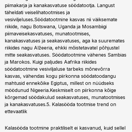
piimakarja ja kanakasvatuse söödatootja. Langust
täheldati veiselihatootmises ja
vesiviljeluses.Söödatootmine kasvas nii väiksemate
riikide, nagu Botswana, Uganda ja Mosambiigi
piimaveisekasvatuses, munatootmises,
kanakasvatuses ja seakasvatuses, aga ka suuremates
riikides nagu Alžeeria, ehkki mõistetavatel põhjustel
mitte seakasvatuses. Söödatootmine vähenes Sambias
ja Marokos. Kuigi paljudes Aafrika riikides
söödatootmine vesiviljaluse tarbeks mõnevõrra
kasvas, vähendas kogu piirkonna söödatoodangu
mahtusid ennekõike Egiptus, millest on nüüdseks
möödunud Nigeeria.Keskmiselt on piirkonna kõige
kõrgemad söödakulud seakasvatuses, munatootmises
ja kanakasvatuses.5.
Kalasööda tootmise trend on
ettevaatlik
Kalasööda tootmine praktiliselt ei kasvanud, kuid sellel