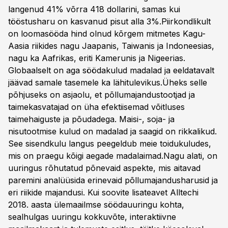
langenud 41% võrra 418 dollarini, samas kui
tööstusharu on kasvanud pisut alla 3%.Piirkondlikult
on loomasööda hind olnud kõrgem mitmetes Kagu-
Aasia riikides nagu Jaapanis, Taiwanis ja Indoneesias,
nagu ka Aafrikas, eriti Kamerunis ja Nigeerias.
Globaalselt on aga söödakulud madalad ja eeldatavalt
jäävad samale tasemele ka lähitulevikus.Üheks selle
põhjuseks on asjaolu, et põllumajandustootjad ja
taimekasvatajad on üha efektiisemad võitluses
taimehaiguste ja põudadega. Maisi-, soja- ja
nisutootmise kulud on madalad ja saagid on rikkalikud.
See sisendkulu langus peegeldub meie toidukuludes,
mis on praegu kõigi aegade madalaimad.Nagu alati, on
uuringus rõhutatud põnevaid aspekte, mis aitavad
paremini analüüsida erinevaid põllumajandusharusid ja
eri riikide majandusi. Kui soovite lisateavet Alltechi
2018. aasta ülemaailmse söödauuringu kohta,
sealhulgas uuringu kokkuvõte, interaktiivne