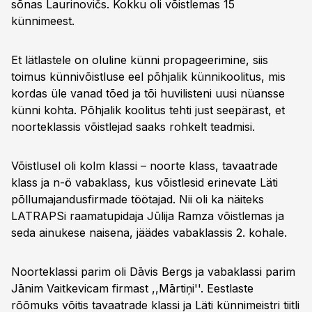
sõnas Laurinovičs. Kokku oli võistlemas 15
künnimeest.
Et lätlastele on oluline künni propageerimine, siis
toimus künnivõistluse eel põhjalik künnikoolitus, mis
kordas üle vanad tõed ja tõi huvilisteni uusi nüansse
künni kohta. Põhjalik koolitus tehti just seepärast, et
noorteklassis võistlejad saaks rohkelt teadmisi.
Võistlusel oli kolm klassi – noorte klass, tavaatrade
klass ja n-ö vabaklass, kus võistlesid erinevate Läti
põllumajandusfirmade töötajad. Nii oli ka näiteks
LATRAPSi raamatupidaja Jūlija Ramza võistlemas ja
seda ainukese naisena, jäädes vabaklassis 2. kohale.
Noorteklassi parim oli Dāvis Bergs ja vabaklassi parim
Jānim Vaitkevicam firmast ,,Mārtiņi''. Eestlaste
rõõmuks võitis tavaatrade klassi ja Läti künnimeistri tiitli