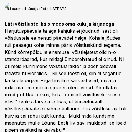
Läti parimad kündjad
Foto:
LATRAPS
Läti võistlustel käis mees oma kulu ja kirjadega
.
Harjutuspäevale ta aga kahjuks ei jõudnud, sest oli
võistlustele eelnenud päevadel haige. Kohale jõudes
tuli peaaegu kohe minna päris võistluskündi tegema.
Künti kõrrepõldu ja enamusel võistlejatest olid n-ö
standardadrad, kus midagi ümberehitatud ei olnud. Nii
oli meie künnimehe võistlustraktor ja ader pidevalt
lätlaste huviorbiidis. „Nii see tõesti oli, siin ei seganud
ka keelebarjäär – iga huviline sai vastused, mida ja
miks ma oma masina juures olen teinud. Ka üllatas
mind publikurohkus, kes rõõmsalt võistlusele kaasa
elas,“ rääkis Järvala ja lisas, et kui eelnevalt
võistluspäevale oli vihma kallanud, siis võistluse ajal oli
kuiv ja sai rahulikult künda. „Muld mida kündsime
meenutas mulle Lõuna-Eesti liiv-savi muldasid, selliseid
pigem savikaid ja kivivabu.“