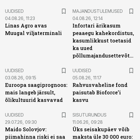
UUDISED
MAJANDUSTULEMUSED
04.08.26, 11:23
04.08.26, 12:14
Linas Agro avas
Infortari ärikasum
Muugal viljaterminali
peaaegu kahekordistus,
kasumlikkust toetasid
ka uued
põllumajandusettevõtted
UUDISED
UUDISED
03.08.26, 09:15
05.08.26, 11:17
Euroopa saagiprognoos:
Rahvusvaheline fond
mais langeb järsult,
paisutab Bioforce’i
õlikultuurid kasvavad
kasvu
ST
UUDISED
SISUTURUNDUS
29.07.26, 09:30
11.06.26, 09:28
Maido Solovjov:
Üks seisakupäev võib
piimahinna riski ei saa
maksta üle 30 000 euro: