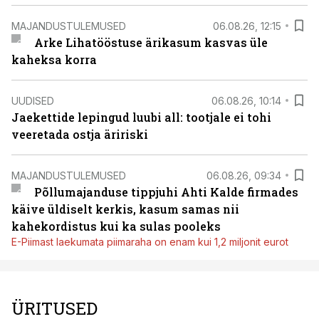
MAJANDUSTULEMUSED
06.08.26, 12:15
Arke Lihatööstuse ärikasum kasvas üle
kaheksa korra
UUDISED
06.08.26, 10:14
Jaekettide lepingud luubi all: tootjale ei tohi
veeretada ostja äririski
MAJANDUSTULEMUSED
06.08.26, 09:34
Põllumajanduse tippjuhi Ahti Kalde firmades
käive üldiselt kerkis, kasum samas nii
kahekordistus kui ka sulas pooleks
E-Piimast laekumata piimaraha on enam kui 1,2 miljonit eurot
ÜRITUSED