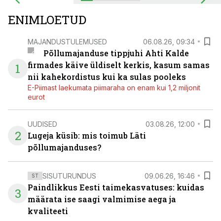
ENIMLOETUD
MAJANDUSTULEMUSED
06.08.26, 09:34
Põllumajanduse tippjuhi Ahti Kalde
firmades käive üldiselt kerkis, kasum samas
1
nii kahekordistus kui ka sulas pooleks
E-Piimast laekumata piimaraha on enam kui 1,2 miljonit
eurot
UUDISED
03.08.26, 12:00
2
Lugeja küsib: mis toimub Läti
põllumajanduses?
SISUTURUNDUS
09.06.26, 16:46
ST
Paindlikkus Eesti taimekasvatuses: kuidas
3
määrata ise saagi valmimise aega ja
kvaliteeti