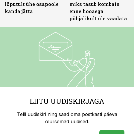
lõputult ühe osapoole
miks tasub kombain
kanda jätta
enne hooaega
põhjalikult üle vaadata
LIITU UUDISKIRJAGA
Telli uudiskiri ning saad oma postkasti päeva
olulisemad uudised.