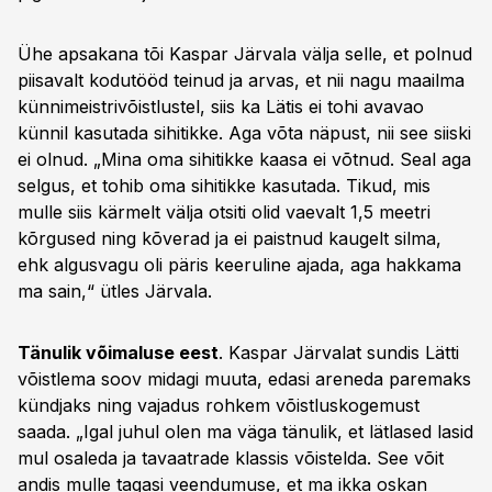
Ühe apsakana tõi Kaspar Järvala välja selle, et polnud
piisavalt kodutööd teinud ja arvas, et nii nagu maailma
künnimeistrivõistlustel, siis ka Lätis ei tohi avavao
künnil kasutada sihitikke. Aga võta näpust, nii see siiski
ei olnud. „Mina oma sihitikke kaasa ei võtnud. Seal aga
selgus, et tohib oma sihitikke kasutada. Tikud, mis
mulle siis kärmelt välja otsiti olid vaevalt 1,5 meetri
kõrgused ning kõverad ja ei paistnud kaugelt silma,
ehk algusvagu oli päris keeruline ajada, aga hakkama
ma sain,“ ütles Järvala.
Tänulik võimaluse eest
. Kaspar Järvalat sundis Lätti
võistlema soov midagi muuta, edasi areneda paremaks
kündjaks ning vajadus rohkem võistluskogemust
saada. „Igal juhul olen ma väga tänulik, et lätlased lasid
mul osaleda ja tavaatrade klassis võistelda. See võit
andis mulle tagasi veendumuse, et ma ikka oskan