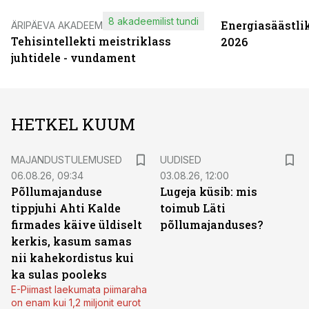
8 akadeemilist tundi
Energiasäästli
ÄRIPÄEVA AKADEEMIA
Tehisintellekti meistriklass
2026
juhtidele - vundament
HETKEL KUUM
MAJANDUSTULEMUSED
UUDISED
06.08.26, 09:34
03.08.26, 12:00
Põllumajanduse
Lugeja küsib: mis
tippjuhi Ahti Kalde
toimub Läti
firmades käive üldiselt
põllumajanduses?
kerkis, kasum samas
nii kahekordistus kui
ka sulas pooleks
E-Piimast laekumata piimaraha
on enam kui 1,2 miljonit eurot