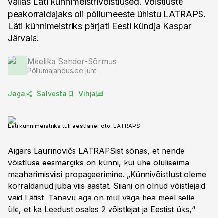
vallas Läti künnimeistrivõistlused. Võistluste
peakorraldajaks oli põllumeeste ühistu LATRAPS.
Läti künnimeistriks pärjati Eesti kündja Kaspar
Järvala.
Meelika Sander-Sõrmus
Põllumajandus.ee juht
Jaga
Salvesta
Vihja
Läti künnimeistriks tuli eestlane
Foto:
LATRAPS
Aigars Laurinovičs LATRAPSist sõnas, et nende
võistluse eesmärgiks on künni, kui ühe oluliseima
maaharimisviisi propageerimine. „Künnivõistlust oleme
korraldanud juba viis aastat. Siiani on olnud võistlejaid
vaid Lätist. Tänavu aga on mul väga hea meel selle
üle, et ka Leedust osales 2 võistlejat ja Eestist üks,“