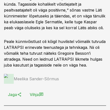
künda. Tagasiside kohalikelt võistlejatelt ja
pealtvaatajatelt oli väga positiivne,“ sõnas vastne Läti
künnimeister lõpetuseks ja täiendas, et on väga tänulik
ka elukaaslasele Egle Sermatile, kelle tuge Kaspar
peab väga oluliseks ja kes ka sel korral Lätis abiks oli.
Peale künnivõistlust oli kõigil huvilistel võimalik tutvuda
LATRAPSI erinevate teenustega ja tehnikaga. Nii oli
võimalik teha tutvust näiteks Gregoire Besson’i
atradega. Need on leidnud LATRAPSI liikmete hulgas
juba kasutust ja tagasiside neile on väga hea.
Meelika Sander-Sõrmus
Jaga
Vihja