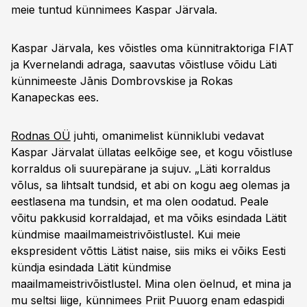
meie tuntud künnimees Kaspar Järvala.
Kaspar Järvala, kes võistles oma künnitraktoriga FIAT
ja Kvernelandi adraga, saavutas võistluse võidu Läti
künnimeeste Jānis Dombrovskise ja Rokas
Kanapeckas ees.
Rodnas OÜ
juhti, omanimelist künniklubi vedavat
Kaspar Järvalat üllatas eelkõige see, et kogu võistluse
korraldus oli suurepärane ja sujuv. „Läti korraldus
võlus, sa lihtsalt tundsid, et abi on kogu aeg olemas ja
eestlasena ma tundsin, et ma olen oodatud. Peale
võitu pakkusid korraldajad, et ma võiks esindada Lätit
kündmise maailmameistrivõistlustel. Kui meie
ekspresident võttis Lätist naise, siis miks ei võiks Eesti
kündja esindada Lätit kündmise
maailmameistrivõistlustel. Mina olen öelnud, et mina ja
mu seltsi liige, künnimees Priit Puuorg enam edaspidi