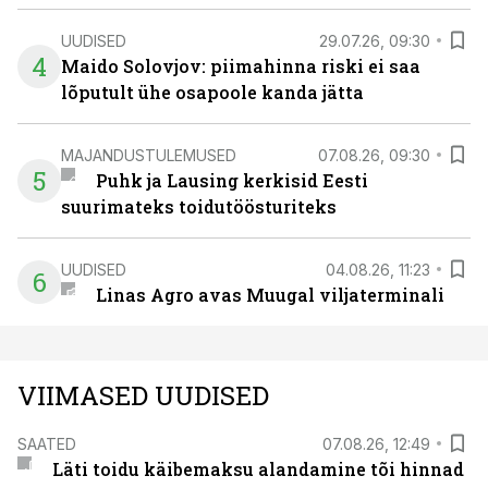
UUDISED
29.07.26, 09:30
4
Maido Solovjov: piimahinna riski ei saa
lõputult ühe osapoole kanda jätta
MAJANDUSTULEMUSED
07.08.26, 09:30
5
Puhk ja Lausing kerkisid Eesti
suurimateks toidutöösturiteks
UUDISED
04.08.26, 11:23
6
Linas Agro avas Muugal viljaterminali
VIIMASED UUDISED
SAATED
07.08.26, 12:49
Läti toidu käibemaksu alandamine tõi hinnad