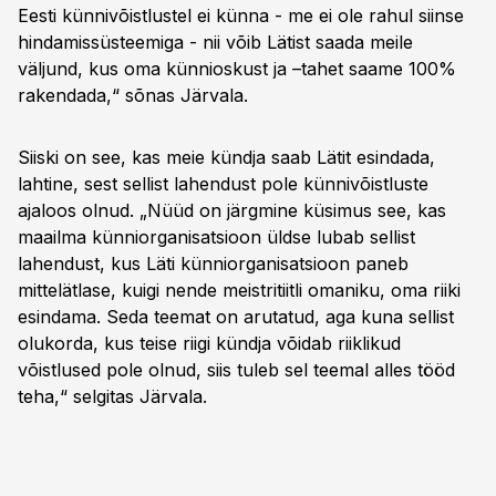
Eesti künnivõistlustel ei künna - me ei ole rahul siinse
hindamissüsteemiga - nii võib Lätist saada meile
väljund, kus oma künnioskust ja –tahet saame 100%
rakendada,“ sõnas Järvala.
Siiski on see, kas meie kündja saab Lätit esindada,
lahtine, sest sellist lahendust pole künnivõistluste
ajaloos olnud. „Nüüd on järgmine küsimus see, kas
maailma künniorganisatsioon üldse lubab sellist
lahendust, kus Läti künniorganisatsioon paneb
mittelätlase, kuigi nende meistritiitli omaniku, oma riiki
esindama. Seda teemat on arutatud, aga kuna sellist
olukorda, kus teise riigi kündja võidab riiklikud
võistlused pole olnud, siis tuleb sel teemal alles tööd
teha,“ selgitas Järvala.