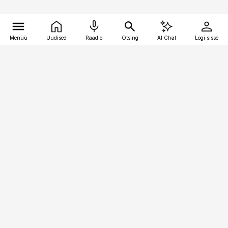
Menüü
Uudised
Raadio
Otsing
AI Chat
Logi sisse
Vana-Lõuna 39/1, 19094 Tallinn
(+372) 667 0111
pollumajandus@pollumajandus.ee
Telli
Reklaam
Firmast
Sisu kasutamisõigused
Ajakirjaniku
eetikakoodeks
Üldtingimused
Privaatsustingimused
Küpsiste poliitika
KKK