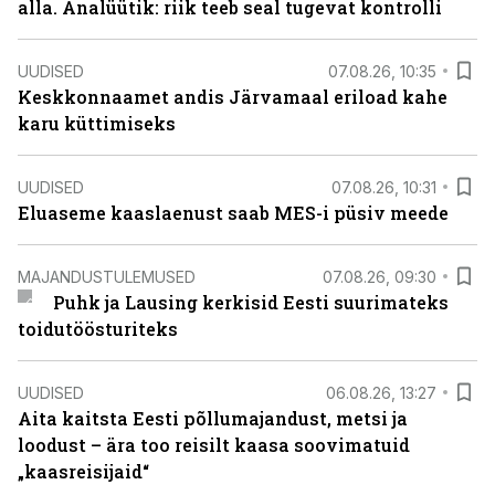
alla. Analüütik: riik teeb seal tugevat kontrolli
UUDISED
07.08.26, 10:35
Keskkonnaamet andis Järvamaal eriload kahe
karu küttimiseks
UUDISED
07.08.26, 10:31
Eluaseme kaaslaenust saab MES-i püsiv meede
MAJANDUSTULEMUSED
07.08.26, 09:30
Puhk ja Lausing kerkisid Eesti suurimateks
toidutöösturiteks
UUDISED
06.08.26, 13:27
Aita kaitsta Eesti põllumajandust, metsi ja
loodust – ära too reisilt kaasa soovimatuid
„kaasreisijaid“