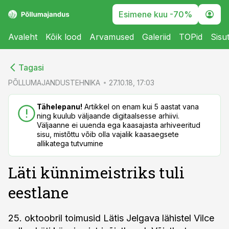
Esimene kuu -70%
Avaleht
Kõik lood
Arvamused
Galeriid
TOPid
Sisu
cebook
cebook
Tagasi
Twitter)
Twitter)
PÕLLUMAJANDUSTEHNIKA
27.10.18, 17:03
kedIn
kedIn
Tähelepanu!
Artikkel on enam kui 5 aastat vana
ning kuulub väljaande digitaalsesse arhiivi.
ail
ail
Väljaanne ei uuenda ega kaasajasta arhiveeritud
sisu, mistõttu võib olla vajalik kaasaegsete
k
k
allikatega tutvumine
Läti künnimeistriks tuli
eestlane
25. oktoobril toimusid Lätis Jelgava lähistel Vilce