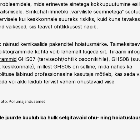
obleemidele, mida erinevate ainetega kokkupuutumine esile
aitsmisele. Siinkohal ilmnebki „värviliste seemnetega“ seot
tervisele kui keskkonnale suureks riskiks, kuid kuna tavaka
d väikesed, siis teavet ohtlikkusest napib.
ik näinud kemikaalide pakenditel hoiatusmärke. Taimekaitsev
piktogrammide kohta võib lähemalt lugeda
siit
. Tiraami info
grammid
GHS07 (terviseoht/ohtlik osoonikihile), GHS08 (suu
 keskkonnale), millest GHS08 on selline, mida nähes ka
olituse läbinud professionaalne kasutaja mõtleb, kas seda 
ada või äkki leidub tervist vähem ohustavaid viise.
Foto:
Põllumajandusamet
 juurde kuulub ka hulk selgitavaid ohu- ning hoiatuslau