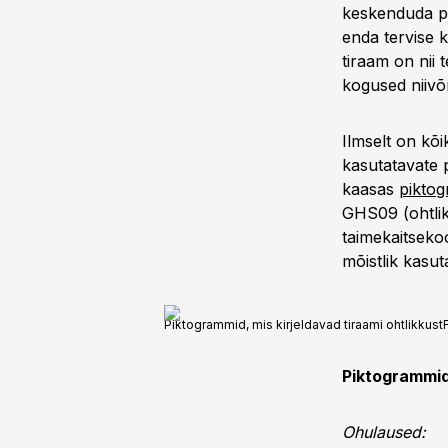
keskenduda pr
enda tervise k
tiraam on nii 
kogused niivõr
Ilmselt on kõ
kasutatavate 
kaasas
pikto
GHS09 (ohtlik
taimekaitseko
mõistlik kasut
Piktogrammid, mis kirjeldavad tiraami ohtlikkust
Piktogrammide
Ohulaused: