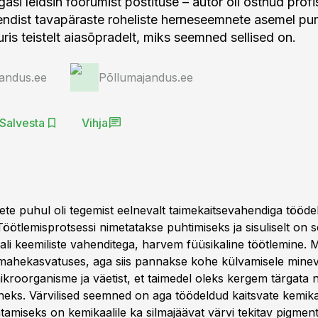
asi leidsin foorumist postituse – autor oli ostnud pro
ndist tavapäraste roheliste herneseemnete asemel pun
ris teistelt aiasõpradelt, miks seemned sellised on.
andus.ee
Põllumajandus.ee
Salvesta
Vihja
e puhul oli tegemist eelnevalt taimekaitsevahendiga tööde
öötlemisprotsessi nimetatakse puhtimiseks ja sisuliselt on 
li keemiliste vahenditega, harvem füüsikaline töötlemine.
 mahekasvatuses, aga siis pannakse kohe külvamisele min
ikroorganisme ja väetist, et taimedel oleks kergem tärgata 
aneks. Värvilised seemned on aga töödeldud kaitsvate kemika
atamiseks on kemikaalile ka silmajäävat värvi tekitav pigment