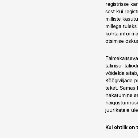
registrisse ka
sest kui regist
milliste kasut
millega tuleks
kohta informa
otsimise oskus
Taimekaitseva
talinisu, talio
võidelda aitab
Köögiviljade p
teket. Samas 
nakatumine se
haigustunnuse
juurikatele ül
Kui ohtlik on