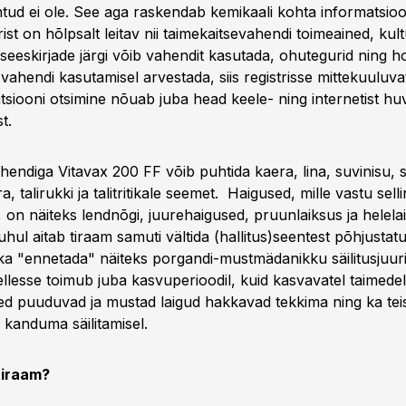
ntud ei ole. See aga raskendab kemikaali kohta informatsioon
rist on hõlpsalt leitav nii taimekaitsevahendi toimeained, kultu
useeskirjade järgi võib vahendit kasutada, ohutegurid ning h
 vahendi kasutamisel arvestada, siis registrisse mittekuuluva
tsiooni otsimine nõuab juba head keele- ning internetist h
t.
hendiga Vitavax 200 FF võib puhtida kaera, lina, suvinisu, 
dra, talirukki ja talitritikale seemet. Haigused, mille vastu sel
, on näiteks lendnõgi, juurehaigused, pruunlaiksus ja helela
uhul aitab tiraam samuti vältida (hallitus)seentest põhjustat
ka "ennetada" näiteks porgandi-mustmädanikku säilitusjuuri
llesse toimub juba kasvuperioodil, kuid kasvavatel taimedel
d puuduvad ja mustad laigud hakkavad tekkima ning ka teis
e kanduma säilitamisel.
 tiraam?