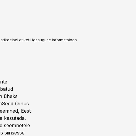
estikeelsel etiketil igasugune informatsioon
ente
ubatud
on üheks
oSeed
(ainus
seemned, Eesti
ka kasutada.
ud seemnetele
s siinsesse