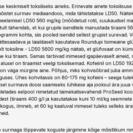
e keskmiselt toksiliseks aineks. Erinevate ainete toksilisuse
õistet surmav mediaandoos, mida tähistatakse LD50. Näitek
neelamisel LD50 560 mg/kg (mõõdetud rotil, suukaudsel ma
atult tähendab, et kui grupile isenditele manustada tiraami 5
grammi kohta, siis pooled isendid sellest grupist surevad. 
ättesaadava ja laialdaselt kasutatava Roundupi toimeaine gl
elt toksiline - LD50 5600 mg/kg näitab, et glüfosaat on kü
 kui tiraam. Samas tarbivad inimesed igapäevaselt aineid,
lusel on tiraamist veelgi toksilisemad. Kofeiinil on LD50 1
e on väga mürgine aine. Põhjus, miks kohvisõbrad juba amm
oguses. Ühes kohvitassis on 80-175 mg kofeiini – seega tule
esel surmava doosi saamiseks lühikese aja jooksul ära juua
Tuletades eelpool nimetatud taimekaitsevahendi ProSeed koos
est (tiraami 400 g/l ja kasutatakse kuni 10 ml/kg seemnete 
kogus, ilmneb, et 60 kg kaaluval inimesel tuleks selleks är
eid.
le surmaga lõppevate koguste järgimine kõige mõistlikum ni