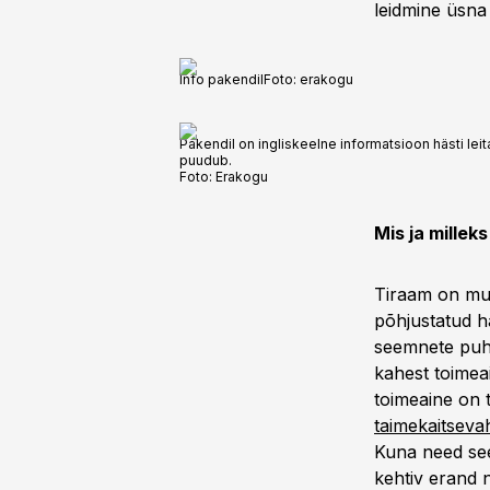
leidmine üsna
Info pakendil
Foto:
erakogu
Pakendil on ingliskeelne informatsioon hästi lei
puudub.
Foto:
Erakogu
Mis ja millek
Tiraam on muj
põhjustatud ha
seemnete puht
kahest toimeai
toimeaine on 
taimekaitsevah
Kuna need see
kehtiv erand n