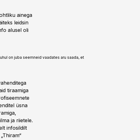
ohtliku ainega
teks leidsin
fo alusel oli
 puhul on juba seemneid vaadates aru saada, et
vahenditega
id tiraamiga
profiseemnete
enditel üsna
ramiga,
ma ja riietele.
 infosildilt
 „Thiram“