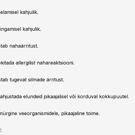
lamisel kahjulik.
ngamisel kahjulik.
tab nahaärritust.
kitada allergilist nahareaktsiooni.
ab tugevat silmade ärritust.
ahjustada elundeid pikaajalisel või korduval kokkupuutel.
ürgine veeorganismidele, pikaajaline toime.
: