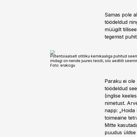
Samas pole al
töödeldud nin
müügilt tillise
tegemist puhi
Potentsiaalselt ohtliku kemikaaliga puhitud see
midagi on nende juures teisiti, siis aedtilli see
Foto:
erakogu
Paraku ei ole
töödeldud see
(inglise keel
nimetust. Arve
napp: „Hoida 
toimeaine tetr
Mitte kasutada
puudus üldse 