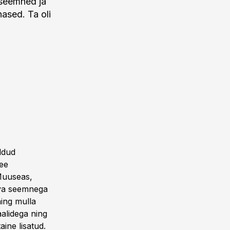
fiseemned ja
ased. Ta oli
ldud
see
 Muuseas,
eva seemnega
ning mulla
alidega ning
aine lisatud.