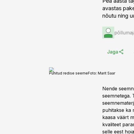
Pea aasta tag
avastas pake
nõutu ning uu
põllumaj
Jaga
Puhitud redise seeme
Foto:
Marit Saar
Nende seemnet
seemnetega. T
seemnematerja
puhitakse ka
kaasa väärt m
kvaliteet par
selle eest hoi