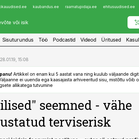
tikauudised.ee
kaubandus.ee
raamatupidaja.ee
ehitusuudised.ee
Infopank
Radar
Sisuturundus
Töö
Podcastid
Videod
Üritused
Kasul
28.01.19, 15:08
panu!
Artikkel on enam kui 5 aastat vana ning kuulub väljaande digi
. Väljaanne ei uuenda ega kaasajasta arhiveeritud sisu, mistõttu võib ol
sete allikatega tutvumine
ilised" seemned - vähe
ustatud terviserisk