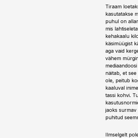
Tiraam loetaks
kasutatakse m
puhul on alla
mis lahtiselet
kehakaalu kilo
käsimüügist k
aga vaid kerg
vähem mürgine
mediaandoosi a
näitab, et se
ole, peitub k
kaaluval inim
tassi kohvi. 
kasutusnormid
jaoks surmav 
puhitud seemn
Ilmselgelt po