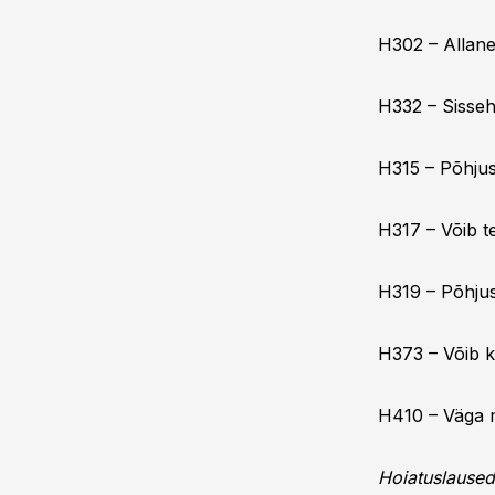
H302 – Allanee
H332 – Sissehi
H315 – Põhjus
H317 – Võib te
H319 – Põhjust
H373 – Võib k
H410 – Väga m
Hoiatuslaused