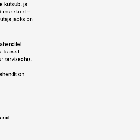
 kutsub, ja
ud murekoht –
sutaja jaoks on
ahenditel
ga käivad
r terviseoht),
vahendit on
seid