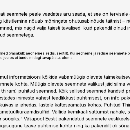
ati seemnele peale vaadates aru saada, et see on tervisele 
g käsitlemine nõuab mõningate ohutusabinõude täitmist – näi
emned, mis nägid välja täiesti tavalised, kuid pakendil olnud in
tud seemnetega.
mned (vasakult: aedhernes, redis, aedtill). Kui aedherne ja redise seemnete
mne juures ei tundu midagi tavapäratut olema.
 mul informatsiooni kõikide vabamüügis olevate taimekaitse
mnete kohta. Müügis olevate seemnete valikust jäid silma va
es thiram) puhitud seemned. Kõik sellised seemned kandsid 
stades inimeste vähest teadlikkust puhtimisest, on info pak
kuivas ja jahedas, lastele kättesaamatus kohas. Puhitud Thi
ametüültiuraamdisulfiid. Vältida kemikaali sattumist nahale, sil
 söögiks.“ Väljapool Eestit pakendatud seemnete eestikeelselt
igasugune teave puhtimise kohta ning ka pakendilt oli sõna