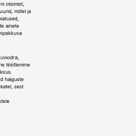
i otsimist,
urid, millel ja
oiatused,
te ainete
uvipakkuva
suviodra,
line töötlemine
iksus.
ud haiguste
katel, sest
tele