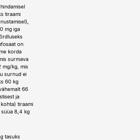
 hindamisel
s tiraami
nustamisel),
60 mg iga
Võrdluseks
üfosaat on
mme korda
 mis surmava
92 mg/kg, mis
u surnud ei
ks 60 kg
 vähemalt 66
tisest ja
kohta) tiraami
a süüa 8,4 kg
ng tasuks