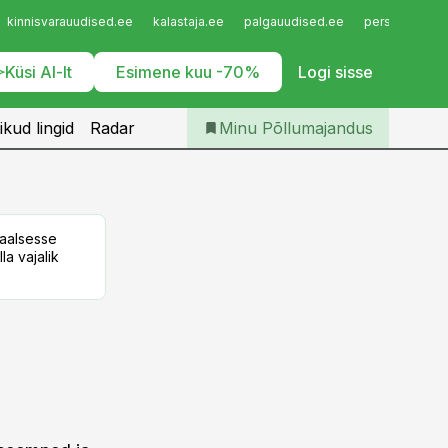
Iseteenindus
kinnisvarauudised.ee
kalastaja.ee
palgauudised.ee
personaliuudi
Telli Põllumajandus
Küsi AI-lt
Esimene kuu -70%
Logi sisse
ikud lingid
Radar
Minu Põllumajandus
taalsesse
la vajalik