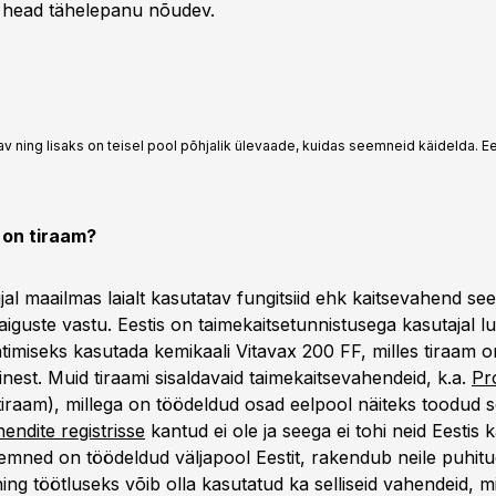
 head tähelepanu nõudev.
tav ning lisaks on teisel pool põhjalik ülevaade, kuidas seemneid käidelda. E
s on tiraam?
al maailmas laialt kasutatav fungitsiid ehk kaitsevahend se
iguste vastu. Eestis on taimekaitsetunnistusega kasutajal l
imiseks kasutada kemikaali Vitavax 200 FF, milles tiraam 
nest. Muid tiraami sisaldavaid taimekaitsevahendeid, k.a.
Pr
tiraam), millega on töödeldud osad eelpool näiteks toodud 
endite registrisse
kantud ei ole ja seega ei tohi neid Eestis 
mned on töödeldud väljapool Eestit, rakendub neile puhit
ing töötluseks võib olla kasutatud ka selliseid vahendeid, mi