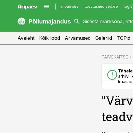
aripaev.ee
tööstusuudised.ee
logis
kaubandus.ee
imelineajalugu.ee
kinnisvarauudised.ee
imelineteadus.ee
Avaleht
Kõik lood
Arvamused
Galeriid
TOPid
cebook
cebook
TAIMEKAITSE
Twitter)
Twitter)
Tähele
kedIn
kedIn
arhiivi
kaasaeg
ail
ail
"Värv
k
k
teadv