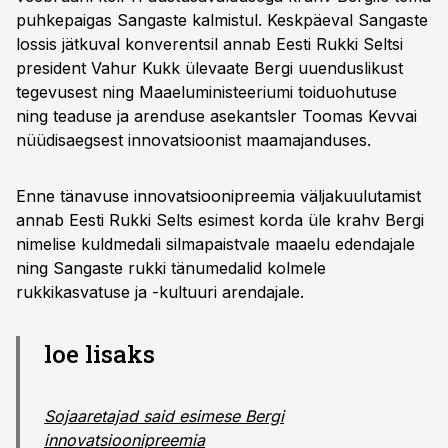
puhkepaigas Sangaste kalmistul. Keskpäeval Sangaste
lossis jätkuval konverentsil annab Eesti Rukki Seltsi
president Vahur Kukk ülevaate Bergi uuenduslikust
tegevusest ning Maaeluministeeriumi toiduohutuse
ning teaduse ja arenduse asekantsler Toomas Kevvai
nüüdisaegsest innovatsioonist maamajanduses.
Enne tänavuse innovatsioonipreemia väljakuulutamist
annab Eesti Rukki Selts esimest korda üle krahv Bergi
nimelise kuldmedali silmapaistvale maaelu edendajale
ning Sangaste rukki tänumedalid kolmele
rukkikasvatuse ja -kultuuri arendajale.
loe lisaks
Sojaaretajad said esimese Bergi
innovatsioonipreemia