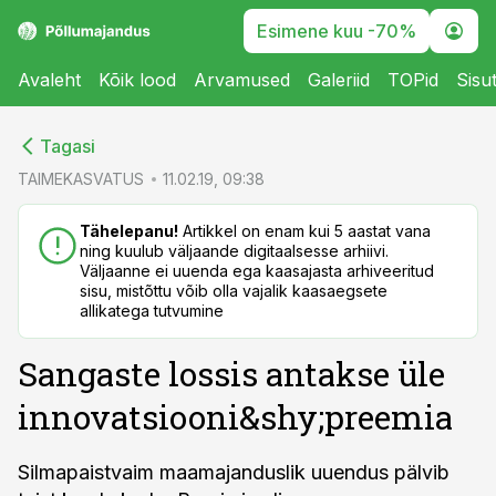
Esimene kuu -70%
Avaleht
Kõik lood
Arvamused
Galeriid
TOPid
Sisu
cebook
cebook
Tagasi
Twitter)
Twitter)
TAIMEKASVATUS
11.02.19, 09:38
kedIn
kedIn
Tähelepanu!
Artikkel on enam kui 5 aastat vana
ning kuulub väljaande digitaalsesse arhiivi.
ail
ail
Väljaanne ei uuenda ega kaasajasta arhiveeritud
sisu, mistõttu võib olla vajalik kaasaegsete
k
k
allikatega tutvumine
Sangaste lossis antakse üle
innovatsiooni&shy;preemia
Silmapaistvaim maamajanduslik uuendus pälvib