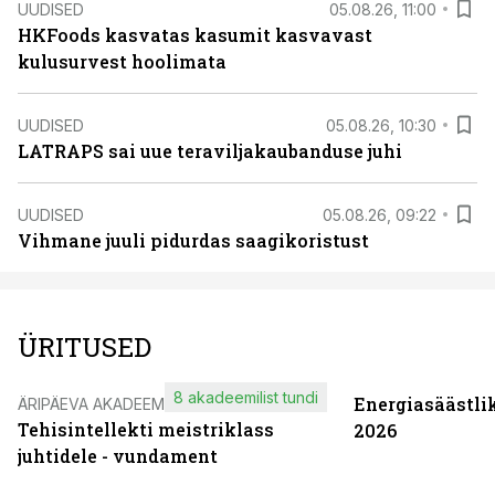
UUDISED
05.08.26, 11:00
HKFoods kasvatas kasumit kasvavast
kulusurvest hoolimata
UUDISED
05.08.26, 10:30
LATRAPS sai uue teraviljakaubanduse juhi
UUDISED
05.08.26, 09:22
Vihmane juuli pidurdas saagikoristust
ÜRITUSED
8 akadeemilist tundi
Energiasäästli
ÄRIPÄEVA AKADEEMIA
Tehisintellekti meistriklass
2026
juhtidele - vundament