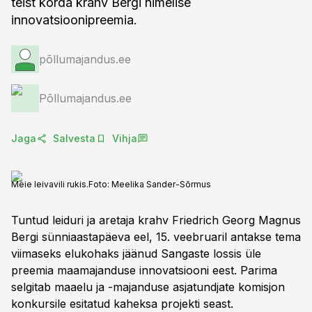
teist korda krahv Bergi nimelise
innovatsioonipreemia.
põllumajandus.ee
Põllumajandus.ee
Jaga
Salvesta
Vihja
Meie leivavili rukis.
Foto:
Meelika Sander-Sõrmus
Tuntud leiduri ja aretaja krahv Friedrich Georg Magnus
Bergi sünniaastapäeva eel, 15. veebruaril antakse tema
viimaseks elukohaks jäänud Sangaste lossis üle
preemia maamajanduse innovatsiooni eest. Parima
selgitab maaelu ja -majanduse asjatundjate komisjon
konkursile esitatud kaheksa projekti seast.