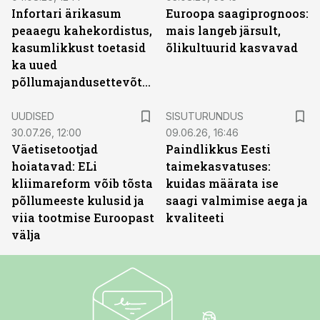
Infortari ärikasum
Euroopa saagiprognoos:
peaaegu kahekordistus,
mais langeb järsult,
kasumlikkust toetasid
õlikultuurid kasvavad
ka uued
põllumajandusettevõtted
ST
UUDISED
SISUTURUNDUS
30.07.26, 12:00
09.06.26, 16:46
Väetisetootjad
Paindlikkus Eesti
hoiatavad: ELi
taimekasvatuses:
kliimareform võib tõsta
kuidas määrata ise
põllumeeste kulusid ja
saagi valmimise aega ja
viia tootmise Euroopast
kvaliteeti
välja