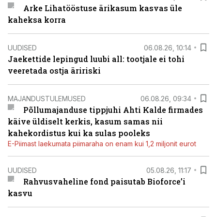
Arke Lihatööstuse ärikasum kasvas üle
kaheksa korra
UUDISED
06.08.26, 10:14
Jaekettide lepingud luubi all: tootjale ei tohi
veeretada ostja äririski
MAJANDUSTULEMUSED
06.08.26, 09:34
Põllumajanduse tippjuhi Ahti Kalde firmades
käive üldiselt kerkis, kasum samas nii
kahekordistus kui ka sulas pooleks
E-Piimast laekumata piimaraha on enam kui 1,2 miljonit eurot
UUDISED
05.08.26, 11:17
Rahvusvaheline fond paisutab Bioforce’i
kasvu