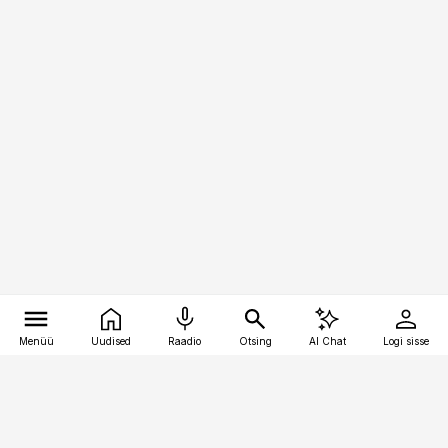
Menüü
Uudised
Raadio
Otsing
AI Chat
Logi sisse
Vana-Lõuna 39/1, 19094 Tallinn