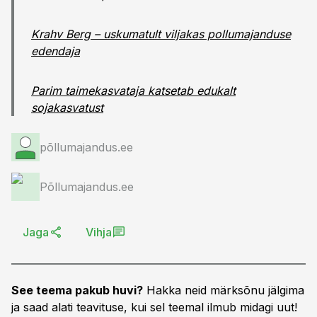
Krahv Berg – uskumatult viljakas pollumajanduse
edendaja
Parim taimekasvataja katsetab edukalt
sojakasvatust
põllumajandus.ee
Põllumajandus.ee
Jaga
Vihja
See teema pakub huvi?
Hakka neid märksõnu jälgima
ja saad alati teavituse, kui sel teemal ilmub midagi uut!