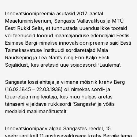
Innovatsioonipreemia asutasid 2017. aastal
Maaeluministeerium, Sangaste Vallavalitsus ja MTÜ
Eesti Rukki Selts, et tunnustada uuenduslikke tooteid
või teenuseid loonud maamajanduse edendajaid Eestis.
Esimese Bergi-nimelise innovatsioonipreemia said Eesti
Taimekasvatuse Instituudi sordiaretajad Maia
Raudseping ja Lea Narits ning Enn Kaljo Eesti
Sojaliidust, kes aretasid uue sojaoasordi ’Laulema’.
Sangaste lossi ehitaja ja viimane mõisnik krahv Berg
(16.02.1845 – 22.03.1938) oli nimekas sordi- ja
tõuaretaja ning leiutaja, kes muu hulgas aretas
tänaseni viljeldava rukkisordi ’Sangaste’ ja võitis
medaleid maailmanäitustelt.
Innovatsioonipäev algab Sangastes reedel, 15.
veebruaril kell 11 austusavaldusega krahv Bergile tema