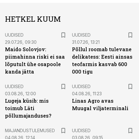
HETKEL KUUM
UUDISED
UUDISED
29.07.26, 09:30
31.07.26, 13:21
Maido Solovjov:
Põllul roomab tulevane
piimahinna riski ei saa
delikatess: Eesti ainsas
lõputult ühe osapoole
teofarmis kasvab 600
kanda jätta
000 tigu
UUDISED
UUDISED
03.08.26, 12:00
04.08.26, 11:23
Lugeja küsib: mis
Linas Agro avas
toimub Läti
Muugal viljaterminali
põllumajanduses?
MAJANDUSTULEMUSED
UUDISED
04.08.26, 12:14
03.08.26, 09:15