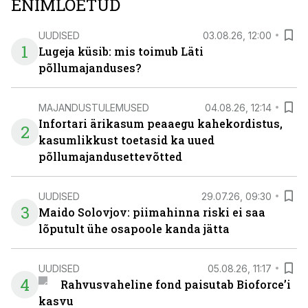
ENIMLOETUD
UUDISED
03.08.26, 12:00
1
Lugeja küsib: mis toimub Läti
põllumajanduses?
MAJANDUSTULEMUSED
04.08.26, 12:14
Infortari ärikasum peaaegu kahekordistus,
2
kasumlikkust toetasid ka uued
põllumajandusettevõtted
UUDISED
29.07.26, 09:30
3
Maido Solovjov: piimahinna riski ei saa
lõputult ühe osapoole kanda jätta
UUDISED
05.08.26, 11:17
4
Rahvusvaheline fond paisutab Bioforce’i
kasvu