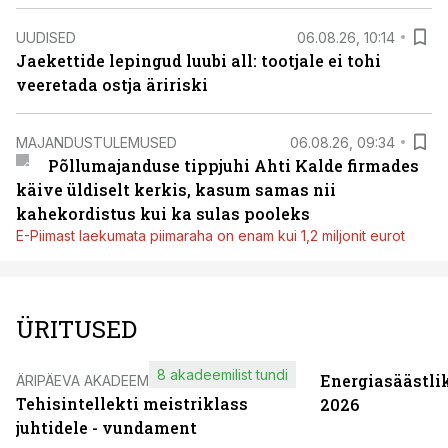
UUDISED
06.08.26, 10:14
Jaekettide lepingud luubi all: tootjale ei tohi
veeretada ostja äririski
MAJANDUSTULEMUSED
06.08.26, 09:34
Põllumajanduse tippjuhi Ahti Kalde firmades
käive üldiselt kerkis, kasum samas nii
kahekordistus kui ka sulas pooleks
E-Piimast laekumata piimaraha on enam kui 1,2 miljonit eurot
ÜRITUSED
8 akadeemilist tundi
Energiasäästli
ÄRIPÄEVA AKADEEMIA
Tehisintellekti meistriklass
2026
juhtidele - vundament