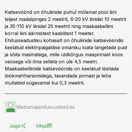
Kaitsevöönd on õhuliinide puhul mõlemal pool liini
teljest madalpinges 2 meetrit, 6-20 kV liinidel 10 meetrit
ja 35-110 kV liinidel 25 meetrit ning maakaabelliini
korral liini äärmistest kaablitest 1 meeter.
Ehitusseadustiku kohaselt on õhuliinide kaitsevööndis
keelatud elektripaigaldise omaniku loata langetada puid
ja sõita masinatega, mille üldkõrgus maapinnast koos
veosega või ilma selleta on üle 4,5 meetri.
Maakaabelliinide kaitsevööndis on keelatud töötada
löökmehhanismidega, tasandada pinnast ja teha
mullatöid sügavamal kui 0,3 meetrit.
Metsamajandusuudised.ee
Jaga
Vihja