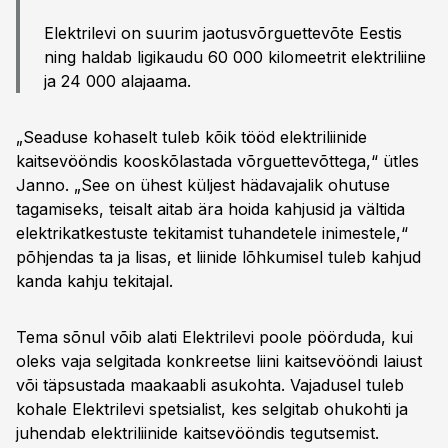
Elektrilevi on suurim jaotusvõrguettevõte Eestis
ning haldab ligikaudu 60 000 kilomeetrit elektriliine
ja 24 000 alajaama.
„Seaduse kohaselt tuleb kõik tööd elektriliinide
kaitsevööndis kooskõlastada võrguettevõttega,“ ütles
Janno. „See on ühest küljest hädavajalik ohutuse
tagamiseks, teisalt aitab ära hoida kahjusid ja vältida
elektrikatkestuste tekitamist tuhandetele inimestele,“
põhjendas ta ja lisas, et liinide lõhkumisel tuleb kahjud
kanda kahju tekitajal.
Tema sõnul võib alati Elektrilevi poole pöörduda, kui
oleks vaja selgitada konkreetse liini kaitsevööndi laiust
või täpsustada maakaabli asukohta. Vajadusel tuleb
kohale Elektrilevi spetsialist, kes selgitab ohukohti ja
juhendab elektriliinide kaitsevööndis tegutsemist.