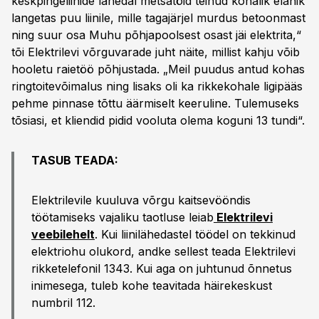
keskpingeliinide lähedal metsatöid teinud kohalik elanik
langetas puu liinile, mille tagajärjel murdus betoonmast
ning suur osa Muhu põhjapoolsest osast jäi elektrita,“
tõi Elektrilevi võrguvarade juht näite, millist kahju võib
hooletu raietöö põhjustada. „Meil puudus antud kohas
ringtoitevõimalus ning lisaks oli ka rikkekohale ligipääs
pehme pinnase tõttu äärmiselt keeruline. Tulemuseks
tõsiasi, et kliendid pidid vooluta olema koguni 13 tundi“.
TASUB TEADA:
Elektrilevile kuuluva võrgu kaitsevööndis
töötamiseks vajaliku taotluse leiab
Elektrilevi
veebilehelt
. Kui liinilähedastel töödel on tekkinud
elektriohu olukord, andke sellest teada Elektrilevi
rikketelefonil 1343. Kui aga on juhtunud õnnetus
inimesega, tuleb kohe teavitada häirekeskust
numbril 112.