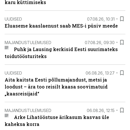
karu küttimiseks
UUDISED
07.08.26, 10:31
Eluaseme kaaslaenust saab MES-i püsiv meede
MAJANDUSTULEMUSED
07.08.26, 09:30
Puhk ja Lausing kerkisid Eesti suurimateks
toidutöösturiteks
UUDISED
06.08.26, 13:27
Aita kaitsta Eesti põllumajandust, metsi ja
loodust – ära too reisilt kaasa soovimatuid
„kaasreisijaid“
MAJANDUSTULEMUSED
06.08.26, 12:15
Arke Lihatööstuse ärikasum kasvas üle
kaheksa korra