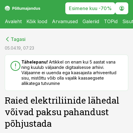
Esimene kuu -70%
Avaleht
Kõik lood
Arvamused
Galeriid
TOPid
Sisu
cebook
cebook
Tagasi
Twitter)
Twitter)
05.04.19, 07:23
kedIn
kedIn
Tähelepanu!
Artikkel on enam kui 5 aastat vana
ning kuulub väljaande digitaalsesse arhiivi.
ail
ail
Väljaanne ei uuenda ega kaasajasta arhiveeritud
sisu, mistõttu võib olla vajalik kaasaegsete
k
k
allikatega tutvumine
Raied elektriliinide lähedal
võivad paksu pahandust
põhjustada