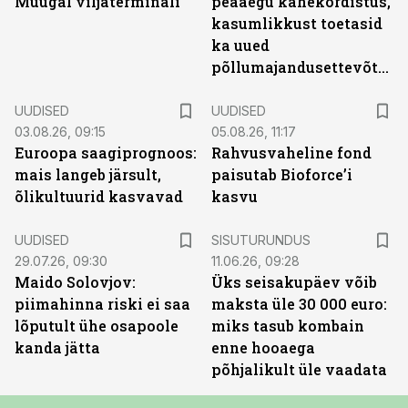
Muugal viljaterminali
peaaegu kahekordistus,
kasumlikkust toetasid
ka uued
põllumajandusettevõtted
UUDISED
UUDISED
03.08.26, 09:15
05.08.26, 11:17
Euroopa saagiprognoos:
Rahvusvaheline fond
mais langeb järsult,
paisutab Bioforce’i
õlikultuurid kasvavad
kasvu
ST
UUDISED
SISUTURUNDUS
29.07.26, 09:30
11.06.26, 09:28
Maido Solovjov:
Üks seisakupäev võib
piimahinna riski ei saa
maksta üle 30 000 euro:
lõputult ühe osapoole
miks tasub kombain
kanda jätta
enne hooaega
põhjalikult üle vaadata