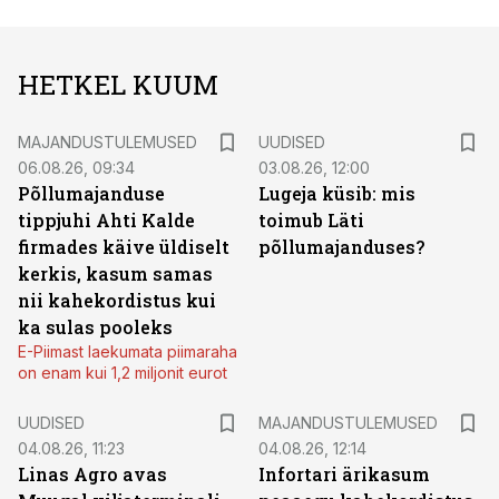
HETKEL KUUM
MAJANDUSTULEMUSED
UUDISED
06.08.26, 09:34
03.08.26, 12:00
Põllumajanduse
Lugeja küsib: mis
tippjuhi Ahti Kalde
toimub Läti
firmades käive üldiselt
põllumajanduses?
kerkis, kasum samas
nii kahekordistus kui
ka sulas pooleks
E-Piimast laekumata piimaraha
on enam kui 1,2 miljonit eurot
UUDISED
MAJANDUSTULEMUSED
04.08.26, 11:23
04.08.26, 12:14
Linas Agro avas
Infortari ärikasum