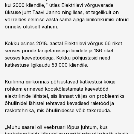
kui 2000 kliendile,“ ütles Elektrilevi võrguvarade
üksuse juht Taavi Janno ning lisas, et tegelikult on
võrreldes eelmise aasta sama ajaga liinilõhkumisi olnud
õnneks oluliselt vähem.
Kokku esines 2018. aastal Elektrilevi võrgus 66 riket
seoses puude langetamisega liinidele ja 186 riket
seoses kaevetöödega. Kokku põhjustasid need
katkestuse ligikaudu 53 000 kliendile.
Kui linna piirkonnas põhjustavad katkestusi kõige
rohkem erinevad kooskõlastamata kaevetööd
elektriliinide lähistel, siis linnast väljas on probleemiks
õhuliinidel lähistel tehtavad kevadised raietööd ja
rasketehnika, mis õhuliinidesse võib takerduda.
„Muhu saarel oli veebruari lõpus juhtum, kus