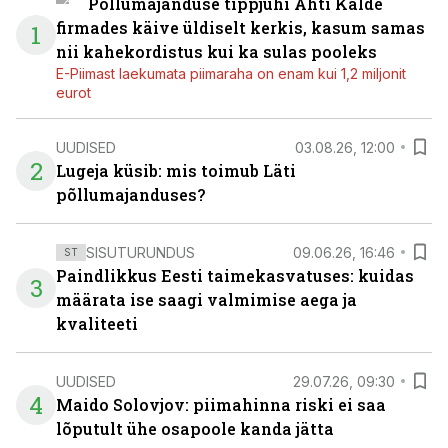
Põllumajanduse tippjuhi Ahti Kalde
firmades käive üldiselt kerkis, kasum samas
1
nii kahekordistus kui ka sulas pooleks
E-Piimast laekumata piimaraha on enam kui 1,2 miljonit
eurot
UUDISED
03.08.26, 12:00
2
Lugeja küsib: mis toimub Läti
põllumajanduses?
SISUTURUNDUS
09.06.26, 16:46
ST
Paindlikkus Eesti taimekasvatuses: kuidas
3
määrata ise saagi valmimise aega ja
kvaliteeti
UUDISED
29.07.26, 09:30
4
Maido Solovjov: piimahinna riski ei saa
lõputult ühe osapoole kanda jätta