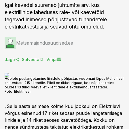
Igal kevadel suureneb juhtumite arv, kus
elektriliinide läheduses raie- või kaevetöid
tegevad inimesed põhjustavad tuhandetele
elektrikatkestusi ja seavad ohtu oma elud.
Metsamajandusuudised.ee
Jaga
Salvesta
Vihja
Hooletu puulangetamine liinidele põhjustas veebruari lõpus Muhumaal
katkestuse 215 kliendile. Pildil on rikkebrigaad, kes nägi rasketes
oludes 13 tundi vaeva, et klientidele elektriühendus taastada.
Foto:
Elektrilevi
„Selle aasta esimese kolme kuu jooksul on Elektrilevi
võrgus esinenud 17 riket seoses puude langetamisega
liinidele ja 14 riket seoses kaevetöödega. Kokku on
nende sündmustega tekitatud elektrikatkestusi rohkem