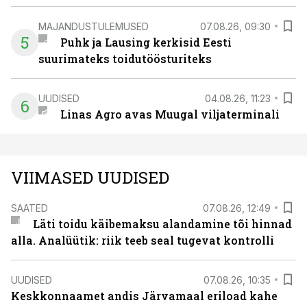
MAJANDUSTULEMUSED
07.08.26, 09:30
5
Puhk ja Lausing kerkisid Eesti
suurimateks toidutöösturiteks
UUDISED
04.08.26, 11:23
6
Linas Agro avas Muugal viljaterminali
VIIMASED UUDISED
SAATED
07.08.26, 12:49
Läti toidu käibemaksu alandamine tõi hinnad
alla. Analüütik: riik teeb seal tugevat kontrolli
UUDISED
07.08.26, 10:35
Keskkonnaamet andis Järvamaal eriload kahe