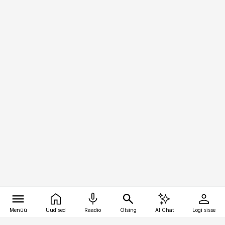
Menüü
Uudised
Raadio
Otsing
AI Chat
Logi sisse