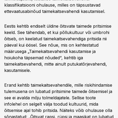
klassifikatsiooni ohulause, milles on täpsustavad
ettevaatusabinõud taimekaitsevahendi kasutamisel.
Eestis kehtib endiselt üldine õitsvate taimede pritsimise
keeld. See tähendab, et kui põllukultuur või umbrohi
õitseb, on keelatud taimekaitsevahendiga pritsida nii
päeval kui öösel. See nõue, mis on kehtestatud
määrusega „Taimekaitsevahendi kasutamise ja
hoiukoha täpsemad nõuded“, kehtib iga
taimekaitsevahendi, mitte ainult putukatõrjevahendi,
kasutamisele.
Erand kehtib taimekaitsevahendile, mille riskihindamise
tulemusena on lubatud pritsimine taimede õitsemisel ja
see ei avalda mõju tolmeldajatele. Sellise toote
infolehel on selgelt välja toodud kultuurid, mida
õitsemise ajal tohib pritsida. Näiteks võib ohulause olla
sõnastatud: „Õitsvat rapsi, rüpsi ja maasikat on lubatud