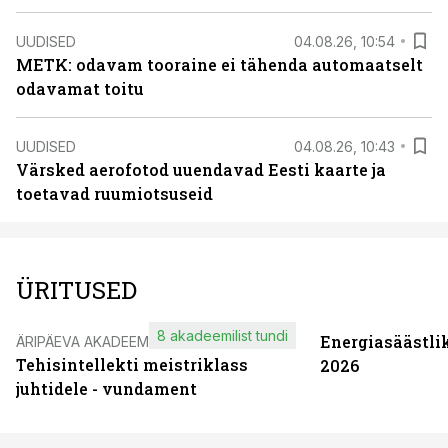
UUDISED
04.08.26, 10:54
METK: odavam tooraine ei tähenda automaatselt
odavamat toitu
UUDISED
04.08.26, 10:43
Värsked aerofotod uuendavad Eesti kaarte ja
toetavad ruumiotsuseid
ÜRITUSED
8 akadeemilist tundi
Energiasäästli
ÄRIPÄEVA AKADEEMIA
Tehisintellekti meistriklass
2026
juhtidele - vundament