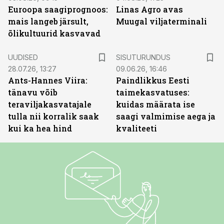
Euroopa saagiprognoos:
Linas Agro avas
mais langeb järsult,
Muugal viljaterminali
õlikultuurid kasvavad
ST
UUDISED
SISUTURUNDUS
28.07.26, 13:27
09.06.26, 16:46
Ants-Hannes Viira:
Paindlikkus Eesti
tänavu võib
taimekasvatuses:
teraviljakasvatajale
kuidas määrata ise
tulla nii korralik saak
saagi valmimise aega ja
kui ka hea hind
kvaliteeti