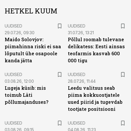
HETKEL KUUM
UUDISED
UUDISED
29.07.26, 09:30
31.07.26, 13:21
Maido Solovjov:
Põllul roomab tulevane
piimahinna riski ei saa
delikatess: Eesti ainsas
lõputult ühe osapoole
teofarmis kasvab 600
kanda jätta
000 tigu
UUDISED
UUDISED
03.08.26, 12:00
28.07.26, 11:44
Lugeja küsib: mis
Leedu valitsus seab
toimub Läti
piima kokkuostjatele
põllumajanduses?
uued piirid ja tugevdab
tootjate positsiooni
UUDISED
UUDISED
03.08.26, 09:15
04.08.26, 11:23