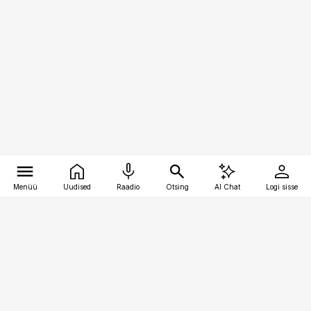
Menüü
Uudised
Raadio
Otsing
AI Chat
Logi sisse
Vana-Lõuna 39/1, 19094 Tallinn
(+372) 667 0111
pollumajandus@pollumajandus.ee