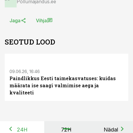
Põllumajandus.ee
Jaga
Vihja
SEOTUD LOOD
ST
09.06.26, 16:46
Paindlikkus Eesti taimekasvatuses: kuidas
määrata ise saagi valmimise aega ja
kvaliteeti
24H
72H
Nädal