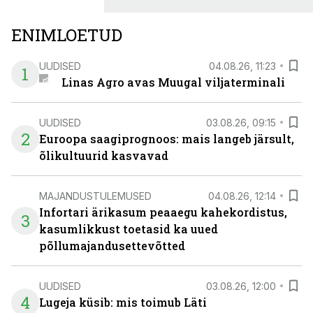
ENIMLOETUD
UUDISED
04.08.26, 11:23
1
Linas Agro avas Muugal viljaterminali
UUDISED
03.08.26, 09:15
2
Euroopa saagiprognoos: mais langeb järsult,
õlikultuurid kasvavad
MAJANDUSTULEMUSED
04.08.26, 12:14
Infortari ärikasum peaaegu kahekordistus,
3
kasumlikkust toetasid ka uued
põllumajandusettevõtted
UUDISED
03.08.26, 12:00
4
Lugeja küsib: mis toimub Läti