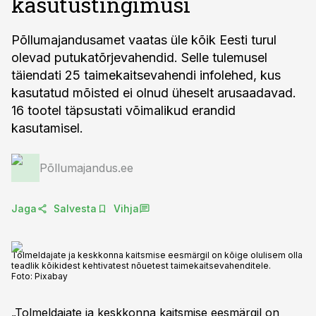
kasutustingimusi
Põllumajandusamet vaatas üle kõik Eesti turul
olevad putukatõrjevahendid. Selle tulemusel
täiendati 25 taimekaitsevahendi infolehed, kus
kasutatud mõisted ei olnud üheselt arusaadavad.
16 tootel täpsustati võimalikud erandid
kasutamisel.
Põllumajandus.ee
Jaga
Salvesta
Vihja
Tolmeldajate ja keskkonna kaitsmise eesmärgil on kõige olulisem olla
teadlik kõikidest kehtivatest nõuetest taimekaitsevahenditele.
Foto:
Pixabay
„Tolmeldajate ja keskkonna kaitsmise eesmärgil on