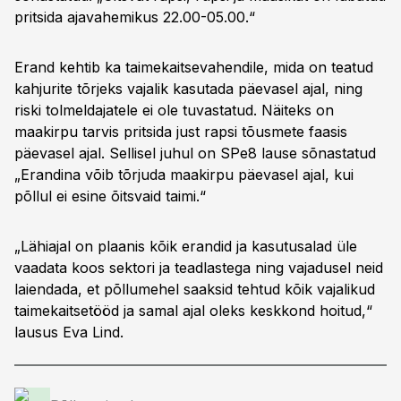
pritsida ajavahemikus 22.00-05.00.“
Erand kehtib ka taimekaitsevahendile, mida on teatud
kahjurite tõrjeks vajalik kasutada päevasel ajal, ning
riski tolmeldajatele ei ole tuvastatud. Näiteks on
maakirpu tarvis pritsida just rapsi tõusmete faasis
päevasel ajal. Sellisel juhul on SPe8 lause sõnastatud
„Erandina võib tõrjuda maakirpu päevasel ajal, kui
põllul ei esine õitsvaid taimi.“
„Lähiajal on plaanis kõik erandid ja kasutusalad üle
vaadata koos sektori ja teadlastega ning vajadusel neid
laiendada, et põllumehel saaksid tehtud kõik vajalikud
taimekaitsetööd ja samal ajal oleks keskkond hoitud,“
lausus Eva Lind.