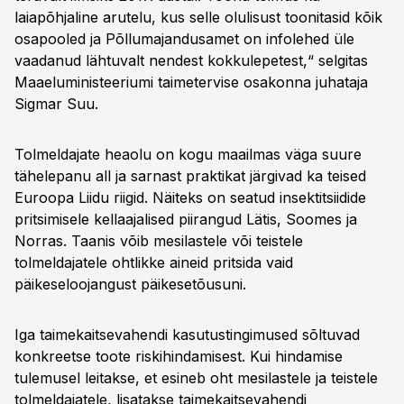
laiapõhjaline arutelu, kus selle olulisust toonitasid kõik
osapooled ja Põllumajandusamet on infolehed üle
vaadanud lähtuvalt nendest kokkulepetest,“ selgitas
Maaeluministeeriumi taimetervise osakonna juhataja
Sigmar Suu.
Tolmeldajate heaolu on kogu maailmas väga suure
tähelepanu all ja sarnast praktikat järgivad ka teised
Euroopa Liidu riigid. Näiteks on seatud insektitsiidide
pritsimisele kellaajalised piirangud Lätis, Soomes ja
Norras. Taanis võib mesilastele või teistele
tolmeldajatele ohtlikke aineid pritsida vaid
päikeseloojangust päikesetõusuni.
Iga taimekaitsevahendi kasutustingimused sõltuvad
konkreetse toote riskihindamisest. Kui hindamise
tulemusel leitakse, et esineb oht mesilastele ja teistele
tolmeldajatele, lisatakse taimekaitsevahendi