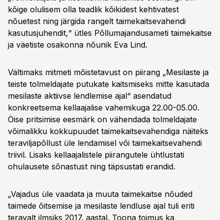
kõige olulisem olla teadlik kõikidest kehtivatest
nõuetest ning järgida rangelt taimekaitsevahendi
kasutusjuhendit,“ ütles Põllumajandusameti taimekaitse
ja väetiste osakonna nõunik Eva Lind.
Vältimaks mitmeti mõistetavust on piirang „Mesilaste ja
teiste tolmeldajate putukate kaitsmiseks mitte kasutada
mesilaste aktiivse lendlemise ajal“ asendatud
konkreetsema kellaajalise vahemikuga 22.00-05.00.
Öise pritsimise eesmärk on vähendada tolmeldajate
võimalikku kokkupuudet taimekaitsevahendiga näiteks
teraviljapõllust üle lendamisel või taimekaitsevahendi
triivil. Lisaks kellaajalistele piirangutele ühtlustati
ohulausete sõnastust ning täpsustati erandid.
„Vajadus üle vaadata ja muuta taimekaitse nõuded
taimede õitsemise ja mesilaste lendluse ajal tuli eriti
teravalt ilmsiks 2017. aastal. Toona toimus ka