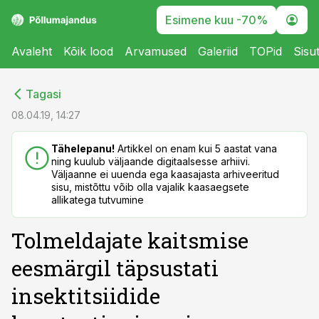
Esimene kuu -70%
Avaleht
Kõik lood
Arvamused
Galeriid
TOPid
Sisu
cebook
cebook
Tagasi
Twitter)
Twitter)
08.04.19, 14:27
kedIn
kedIn
Tähelepanu!
Artikkel on enam kui 5 aastat vana
ning kuulub väljaande digitaalsesse arhiivi.
ail
ail
Väljaanne ei uuenda ega kaasajasta arhiveeritud
sisu, mistõttu võib olla vajalik kaasaegsete
k
k
allikatega tutvumine
Tolmeldajate kaitsmise
eesmärgil täpsustati
insektitsiidide