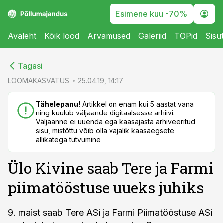
Esimene kuu -70%
Avaleht
Kõik lood
Arvamused
Galeriid
TOPid
Sisu
cebook
cebook
Tagasi
Twitter)
Twitter)
LOOMAKASVATUS
25.04.19, 14:17
kedIn
kedIn
Tähelepanu!
Artikkel on enam kui 5 aastat vana
ning kuulub väljaande digitaalsesse arhiivi.
ail
ail
Väljaanne ei uuenda ega kaasajasta arhiveeritud
sisu, mistõttu võib olla vajalik kaasaegsete
k
k
allikatega tutvumine
Ülo Kivine saab Tere ja Farmi
piimatööstuse uueks juhiks
9. maist saab Tere ASi ja Farmi Piimatööstuse ASi