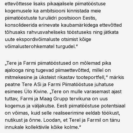
ettevõttesse lisaks pikaajalisele piimatööstuse
kogemusele ka ambitsiooni kinnistada meie
piimatööstuste turuliidri positsioon Eestis,
konsolideerida erinevate kaubamärkidega ettevõtted
tõhusaks rahvusvaheliseks tööstuseks ning jätkata
uute ekspordivõimaluste otsimist kõige
võimalusterohkematel turgudel.“
„Tere ja Farmi piimatööstused on mõlemad pika
ajalooga ning tugevad piimaettevõtted, millel on
mitmekesine ja üksteist rikastav tooteportfell,“ märkis
peatne Tere ASi ja Farmi Piimatööstuse juhatuse
esimees Ülo Kivine. „Tere on mulle varasemast ajast
tuttav, Farmi ja Maag Grupp tervikuna on uus
kogemus ja väljakutse. Eesti piimatööstuse potentsiaal
on võimas, kuid selle realiseerimine eeldab töökust,
nutikust ja õnne. Loodan, et Terel ja Farmil on tänu
innukale kollektiivile kõike kolme.“