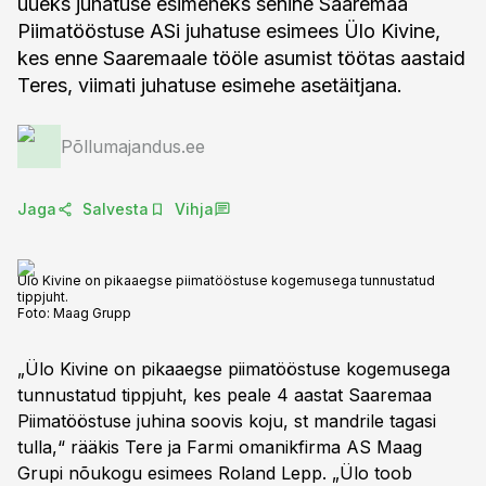
uueks juhatuse esimeheks senine Saaremaa
Piimatööstuse ASi juhatuse esimees Ülo Kivine,
kes enne Saaremaale tööle asumist töötas aastaid
Teres, viimati juhatuse esimehe asetäitjana.
Põllumajandus.ee
Jaga
Salvesta
Vihja
Ülo Kivine on pikaaegse piimatööstuse kogemusega tunnustatud
tippjuht.
Foto:
Maag Grupp
„Ülo Kivine on pikaaegse piimatööstuse kogemusega
tunnustatud tippjuht, kes peale 4 aastat Saaremaa
Piimatööstuse juhina soovis koju, st mandrile tagasi
tulla,“ rääkis Tere ja Farmi omanikfirma AS Maag
Grupi nõukogu esimees Roland Lepp. „Ülo toob