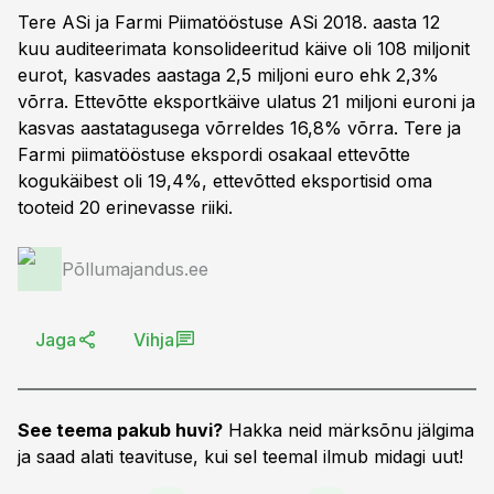
Tere ASi ja Farmi Piimatööstuse ASi 2018. aasta 12
kuu auditeerimata konsolideeritud käive oli 108 miljonit
eurot, kasvades aastaga 2,5 miljoni euro ehk 2,3%
võrra. Ettevõtte eksportkäive ulatus 21 miljoni euroni ja
kasvas aastatagusega võrreldes 16,8% võrra. Tere ja
Farmi piimatööstuse ekspordi osakaal ettevõtte
kogukäibest oli 19,4%, ettevõtted eksportisid oma
tooteid 20 erinevasse riiki.
Põllumajandus.ee
Jaga
Vihja
See teema pakub huvi?
Hakka neid märksõnu jälgima
ja saad alati teavituse, kui sel teemal ilmub midagi uut!