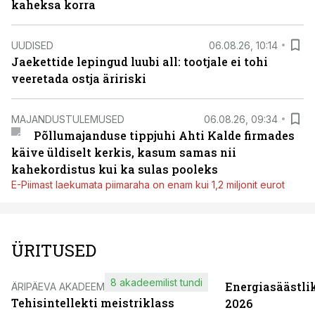
kaheksa korra
UUDISED
06.08.26, 10:14
Jaekettide lepingud luubi all: tootjale ei tohi
veeretada ostja äririski
MAJANDUSTULEMUSED
06.08.26, 09:34
Põllumajanduse tippjuhi Ahti Kalde firmades
käive üldiselt kerkis, kasum samas nii
kahekordistus kui ka sulas pooleks
E-Piimast laekumata piimaraha on enam kui 1,2 miljonit eurot
ÜRITUSED
8 akadeemilist tundi
Energiasäästli
ÄRIPÄEVA AKADEEMIA
Tehisintellekti meistriklass
2026