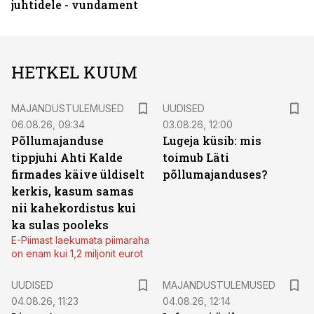
juhtidele - vundament
HETKEL KUUM
MAJANDUSTULEMUSED
UUDISED
06.08.26, 09:34
03.08.26, 12:00
Põllumajanduse
Lugeja küsib: mis
tippjuhi Ahti Kalde
toimub Läti
firmades käive üldiselt
põllumajanduses?
kerkis, kasum samas
nii kahekordistus kui
ka sulas pooleks
E-Piimast laekumata piimaraha
on enam kui 1,2 miljonit eurot
UUDISED
MAJANDUSTULEMUSED
04.08.26, 11:23
04.08.26, 12:14