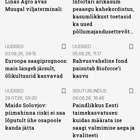
Linas Agro avas
Infortari ärikasum
Muugal viljaterminali
peaaegu kahekordistus,
kasumlikkust toetasid
ka uued
põllumajandusettevõtted
UUDISED
UUDISED
03.08.26, 09:15
05.08.26, 11:17
Euroopa saagiprognoos:
Rahvusvaheline fond
mais langeb järsult,
paisutab Bioforce’i
õlikultuurid kasvavad
kasvu
ST
UUDISED
SISUTURUNDUS
29.07.26, 09:30
09.06.26, 16:46
Maido Solovjov:
Paindlikkus Eesti
piimahinna riski ei saa
taimekasvatuses:
lõputult ühe osapoole
kuidas määrata ise
kanda jätta
saagi valmimise aega ja
kvaliteeti