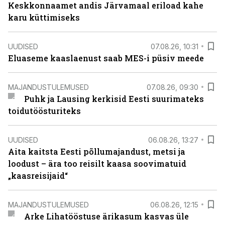
Keskkonnaamet andis Järvamaal eriload kahe
karu küttimiseks
UUDISED
07.08.26, 10:31
Eluaseme kaaslaenust saab MES-i püsiv meede
MAJANDUSTULEMUSED
07.08.26, 09:30
Puhk ja Lausing kerkisid Eesti suurimateks
toidutöösturiteks
UUDISED
06.08.26, 13:27
Aita kaitsta Eesti põllumajandust, metsi ja
loodust – ära too reisilt kaasa soovimatuid
„kaasreisijaid“
MAJANDUSTULEMUSED
06.08.26, 12:15
Arke Lihatööstuse ärikasum kasvas üle