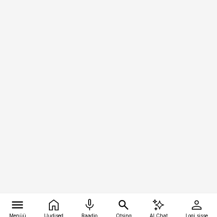
Menüü
Uudised
Raadio
Otsing
AI Chat
Logi sisse