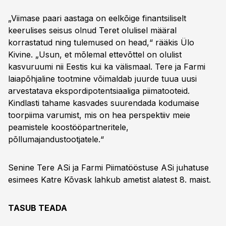
„Viimase paari aastaga on eelkõige finantsiliselt
keerulises seisus olnud Teret olulisel määral
korrastatud ning tulemused on head,“ rääkis Ülo
Kivine. „Usun, et mõlemal ettevõttel on olulist
kasvuruumi nii Eestis kui ka välismaal. Tere ja Farmi
laiapõhjaline tootmine võimaldab juurde tuua uusi
arvestatava ekspordipotentsiaaliga piimatooteid.
Kindlasti tahame kasvades suurendada kodumaise
toorpiima varumist, mis on hea perspektiiv meie
peamistele koostööpartneritele,
põllumajandustootjatele.“
Senine Tere ASi ja Farmi Piimatööstuse ASi juhatuse
esimees Katre Kõvask lahkub ametist alatest 8. maist.
TASUB TEADA