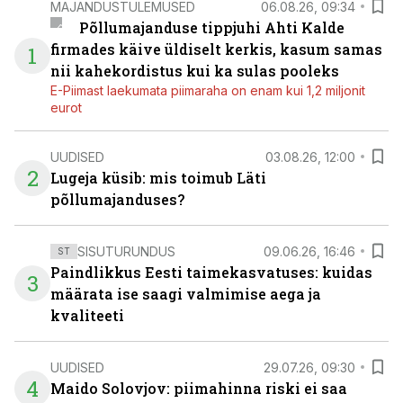
MAJANDUSTULEMUSED
06.08.26, 09:34
Põllumajanduse tippjuhi Ahti Kalde
firmades käive üldiselt kerkis, kasum samas
1
nii kahekordistus kui ka sulas pooleks
E-Piimast laekumata piimaraha on enam kui 1,2 miljonit
eurot
UUDISED
03.08.26, 12:00
2
Lugeja küsib: mis toimub Läti
põllumajanduses?
SISUTURUNDUS
09.06.26, 16:46
ST
Paindlikkus Eesti taimekasvatuses: kuidas
3
määrata ise saagi valmimise aega ja
kvaliteeti
UUDISED
29.07.26, 09:30
4
Maido Solovjov: piimahinna riski ei saa