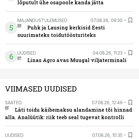
lõputult ühe osapoole kanda jätta
MAJANDUSTULEMUSED
07.08.26, 09:30
5
Puhk ja Lausing kerkisid Eesti
suurimateks toidutöösturiteks
UUDISED
04.08.26, 11:23
6
Linas Agro avas Muugal viljaterminali
VIIMASED UUDISED
SAATED
07.08.26, 12:49
Läti toidu käibemaksu alandamine tõi hinnad
alla. Analüütik: riik teeb seal tugevat kontrolli
UUDISED
07.08.26, 10:35