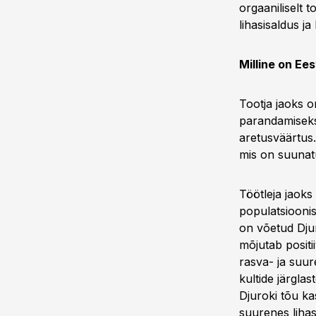
orgaaniliselt 
lihasisaldus ja
Milline on Ees
Tootja jaoks o
parandamiseks 
aretusväärtus
mis on suunatu
Töötleja jaoks
populatsioonis
on võetud Djur
mõjutab positi
rasva- ja suur
kultide järgla
Djuroki tõu ka
suurenes lihas