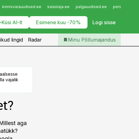
Iseteenindus
kinnisvarauudised.ee
kalastaja.ee
palgauudised.ee
personaliuudi
Telli Põllumajandus
Küsi AI-lt
Esimene kuu -70%
Logi sisse
ikud lingid
Radar
Minu Põllumajandus
taalsesse
la vajalik
et?
Millest aga
ihatükk?
oogia