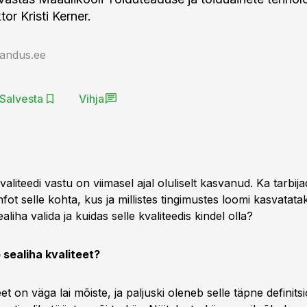
tor Kristi Kerner.
jandus.ee
Salvesta
Vihja
valiteedi vastu on viimasel ajal oluliselt kasvanud. Ka tarbij
ot selle kohta, kus ja millistes tingimustes loomi kasvatatak
aliha valida ja kuidas selle kvaliteedis kindel olla?
b sealiha kvaliteet?
eet on väga lai mõiste, ja paljuski oleneb selle täpne definits