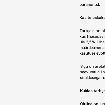
paranenud.
Kas te oskaksi
Tarbijale on o
kus lihasesise
üle 2,5%. Liha
määrdeainena 
kasutuselevõtt
Sigu on areta
saavutatud li
sisaldusega n
Kuidas tarbij
Oluline on lug