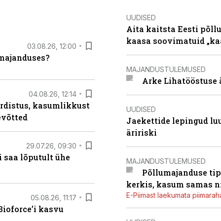
UUDISED
Aita kaitsta Eesti põllu
kaasa soovimatuid „kaa
03.08.26, 12:00
umajanduses?
MAJANDUSTULEMUSED
Arke Lihatööstuse 
04.08.26, 12:14
rdistus, kasumlikkust
UUDISED
evõtted
Jaekettide lepingud luub
äririski
29.07.26, 09:30
 saa lõputult ühe
MAJANDUSTULEMUSED
Põllumajanduse tip
kerkis, kasum samas ni
E-Piimast laekumata piimaraha
05.08.26, 11:17
ioforce’i kasvu