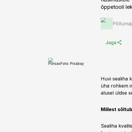
õppetooli lek
Põlluma
Jaga
Põrsas
Foto:
Pixabay
Huvi sealiha k
üha rohkem inf
alusel üldse se
Millest sõltu
Sealiha kvalit