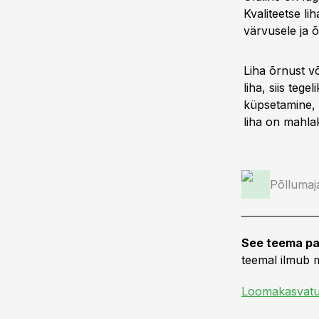
Kvaliteetse li
värvusele ja 
Liha õrnust võ
liha, siis tege
küpsetamine, 
liha on mahla
Põllumaj
See teema pa
teemal ilmub m
Loomakasvat