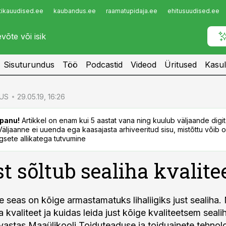
tikauudised.ee
kaubandus.ee
raamatupidaja.ee
ehitusuudised.ee
Infopank
Radar
Sisuturundus
Töö
Podcastid
Videod
Üritused
Kasul
US
29.05.19, 16:26
panu!
Artikkel on enam kui 5 aastat vana ning kuulub väljaande digi
. Väljaanne ei uuenda ega kaasajasta arhiveeritud sisu, mistõttu võib ol
sete allikatega tutvumine
st sõltub sealiha kvalite
 seas on kõige armastamatuks lihaliigiks just sealiha. 
a kvaliteet ja kuidas leida just kõige kvaliteetsem seal
vastas Maaülikooli Toiduteaduse ja toiduainete tehnol