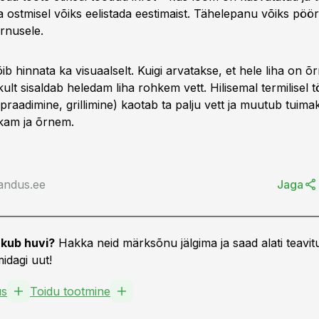
ha ostmisel võiks eelistada eestimaist. Tähelepanu võiks pöör
õrnusele.
ib hinnata ka visuaalselt. Kuigi arvatakse, et hele liha on 
likult sisaldab heledam liha rohkem vett. Hilisemal termilisel t
praadimine, grillimine) kaotab ta palju vett ja muutub tui
kam ja õrnem.
andus.ee
Jaga
kub huvi?
Hakka neid märksõnu jälgima ja saad alati teavitu
idagi uut!
us
Toidu tootmine