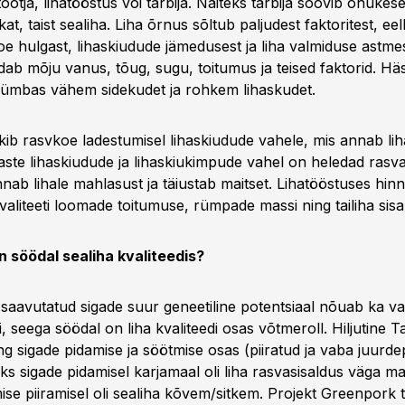
tootja, lihatööstus või tarbija. Näiteks tarbija soovib õhukes
at, taist sealiha. Liha õrnus sõltub paljudest faktoritest, ee
oe hulgast, lihaskiudude jämedusest ja liha valmiduse astmes
dab mõju vanus, tõug, sugu, toitumus ja teised faktorid. Hä
ümbas vähem sidekudet ja rohkem lihaskudet.
ib rasvkoe ladestumisel lihaskiudude vahele, mis annab li
ste lihaskiudude ja lihaskiukimpude vahel on heledad rasvat
b lihale mahlasust ja täiustab maitset. Lihatööstuses hin
liteeti loomade toitumuse, rümpade massi ning tailiha sisal
on söödal sealiha kvaliteedis?
saavutatud sigade suur geneetiline potentsiaal nõuab ka va
, seega söödal on liha kvaliteedi osas võtmeroll. Hiljutine T
ing sigade pidamise ja söötmise osas (piiratud ja vaba juurd
eks sigade pidamisel karjamaal oli liha rasvasisaldus väga mad
se piiramisel oli sealiha kõvem/sitkem. Projekt Greenpork tõ