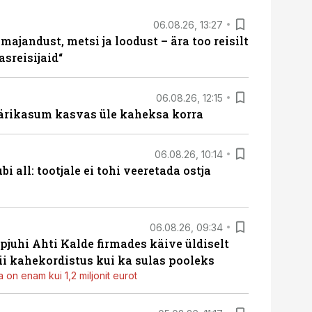
06.08.26, 13:27
majandust, metsi ja loodust – ära too reisilt
sreisijaid“
06.08.26, 12:15
ärikasum kasvas üle kaheksa korra
06.08.26, 10:14
i all: tootjale ei tohi veeretada ostja
06.08.26, 09:34
pjuhi Ahti Kalde firmades käive üldiselt
i kahekordistus kui ka sulas pooleks
 on enam kui 1,2 miljonit eurot