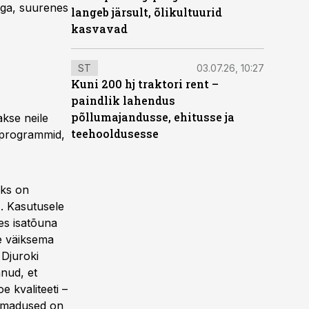
niga, suurenes
langeb järsult, õlikultuurid
kasvavad
ST
03.07.26, 10:27
Kuni 200 hj traktori rent –
paindlik lahendus
põllumajandusse, ehitusse ja
akse neile
teehooldusesse
sprogrammid,
eks on
). Kasutusele
es isatõuna
le väiksema
 Djuroki
anud, et
e kvaliteeti –
seomadused on