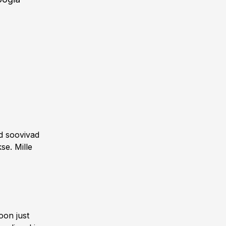
ad soovivad
se. Mille
ioon just