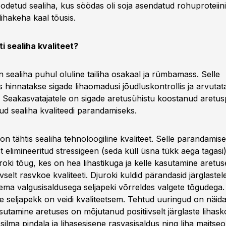
toodetud sealiha, kus söödas oli soja asendatud rohuproteii
 lihakeha kaal tõusis.
ti sealiha kvaliteet?
n sealiha puhul oluline tailiha osakaal ja rümbamass. Selle
hinnatakse sigade lihaomadusi jõudluskontrollis ja arvutat
. Seakasvatajatele on sigade aretusühistu koostanud aretu
d sealiha kvaliteedi parandamiseks.
 on tähtis sealiha tehnoloogiline kvaliteet. Selle parandamis
t elimineeritud stressigeen (seda küll üsna tükk aega tagasi
oki tõug, kes on hea lihastikuga ja kelle kasutamine aretus
ivselt rasvkoe kvaliteeti. Djuroki kuldid pärandasid järglaste
ema valgusisaldusega seljapeki võrreldes valgete tõgudega.
ste seljapekk on veidi kvaliteetsem. Tehtud uuringud on näid
sutamine aretuses on mõjutanud positiivselt järglaste lihasko
silma pindala ja lihasesisene rasvasisaldus ning liha mait