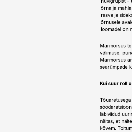
huvigrupist – 
õrna ja mahlak
rasva ja sidek
õrnusele aval
loomadel on r
Marmorsus tek
välimuse, puna
Marmorsus anna
searümpade kva
Kui suur roll 
Tõuaretusega 
söödaratsiooni
läbiviidud uur
näitas, et näit
kõvem. Toitumi