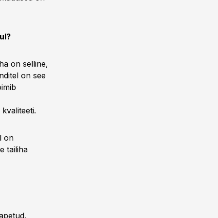
ul?
ha on selline,
nditel on see
oimib
valiteeti.
l on
 tailiha
tapetud.