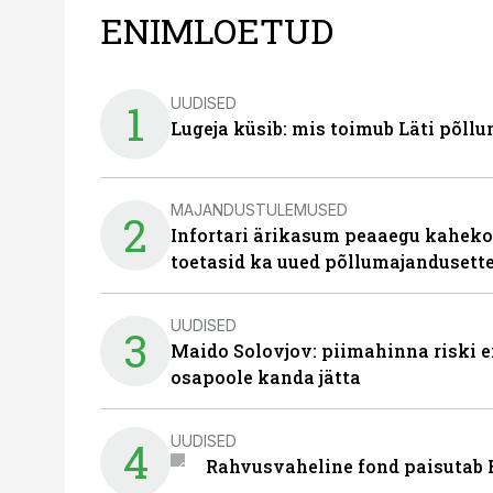
ENIMLOETUD
UUDISED
1
Lugeja küsib: mis toimub Läti põll
MAJANDUSTULEMUSED
2
Infortari ärikasum peaaegu kaheko
toetasid ka uued põllumajandusett
UUDISED
3
Maido Solovjov: piimahinna riski ei
osapoole kanda jätta
UUDISED
4
Rahvusvaheline fond paisutab B