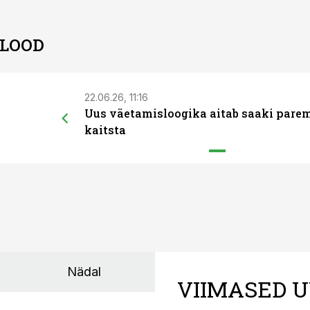
 LOOD
22.06.26, 11:16
Uus väetamisloogika aitab saaki pare
kaitsta
Nädal
VIIMASED U