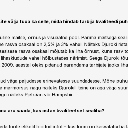
te välja tuua ka selle, mida hindab tarbija kvaliteedi puh
luline maitse, õrnus ja visuaalne pool. Parima maitsega seali
ne rasva osakaal on 2,5% ja 3% vahel. Näiteks Djuroki rista
sesisese rasva osakaal mõjutab ka liha õrnust, kuna rasv t
lihaskiudude vahel hõlbustades närimist. Seega Djuroki tõu
 2009. aaastal oleks pidanud parandama tarbijate jaoks liha k
tud väga paljudesse erinevatesse suundadesse. Mõne puhu
ha marmorsus nagu näiteks Djurokil, teine on aga väga suure
agu näiteks Pjeträän või Hämpshir.
ana aru saada, kas ostan kvaliteetset sealiha?
eda toote etiketil toodud infot – kus loom on kasvatatud ja 