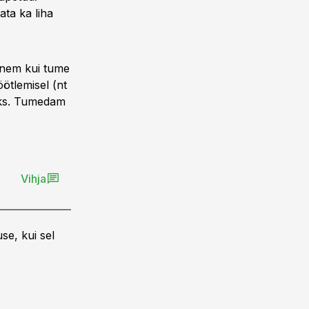
ata ka liha
õrnem kui tume
öötlemisel (nt
maks. Tumedam
Vihja
se, kui sel