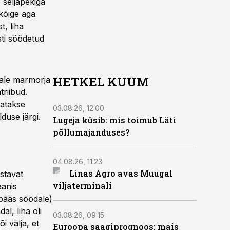
e seljapekiga
lkõige aga
t, liha
sti söödetud
HETKEL KUUM
hale marmorja
riibud.
natakse
03.08.26, 12:00
duse järgi.
Lugeja küsib: mis toimub Läti
põllumajanduses?
04.08.26, 11:23
Linas Agro avas Muugal
stavat
viljaterminali
aanis
epääs söödale)
al, liha oli
03.08.26, 09:15
i välja, et
Euroopa saagiprognoos: mais