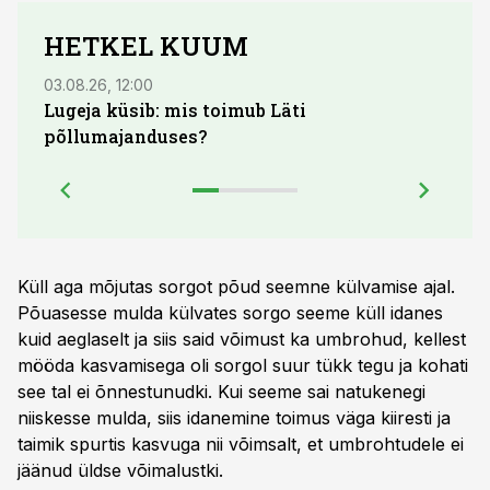
HETKEL KUUM
03.08.26, 12:00
04.08.
Lugeja küsib: mis toimub Läti
põllumajanduses?
Küll aga mõjutas sorgot põud seemne külvamise ajal.
Põuasesse mulda külvates sorgo seeme küll idanes
kuid aeglaselt ja siis said võimust ka umbrohud, kellest
mööda kasvamisega oli sorgol suur tükk tegu ja kohati
see tal ei õnnestunudki. Kui seeme sai natukenegi
niiskesse mulda, siis idanemine toimus väga kiiresti ja
taimik spurtis kasvuga nii võimsalt, et umbrohtudele ei
jäänud üldse võimalustki.