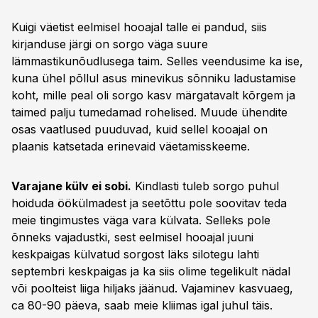
Kuigi väetist eelmisel hooajal talle ei pandud, siis
kirjanduse järgi on sorgo väga suure
lämmastikunõudlusega taim. Selles veendusime ka ise,
kuna ühel põllul asus minevikus sõnniku ladustamise
koht, mille peal oli sorgo kasv märgatavalt kõrgem ja
taimed palju tumedamad rohelised. Muude ühendite
osas vaatlused puuduvad, kuid sellel kooajal on
plaanis katsetada erinevaid väetamisskeeme.
Varajane külv ei sobi.
Kindlasti tuleb sorgo puhul
hoiduda öökülmadest ja seetõttu pole soovitav teda
meie tingimustes väga vara külvata. Selleks pole
õnneks vajadustki, sest eelmisel hooajal juuni
keskpaigas külvatud sorgost läks silotegu lahti
septembri keskpaigas ja ka siis olime tegelikult nädal
või poolteist liiga hiljaks jäänud. Vajaminev kasvuaeg,
ca 80-90 päeva, saab meie kliimas igal juhul täis.