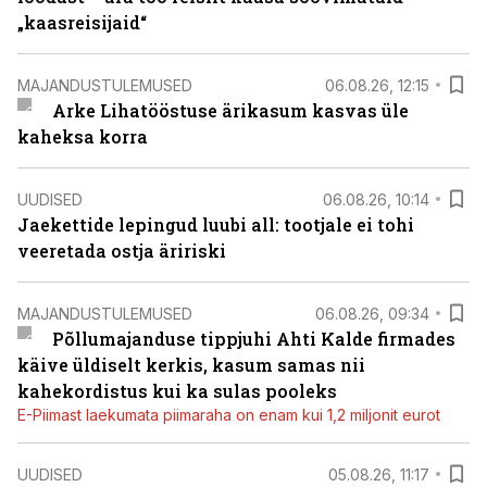
„kaasreisijaid“
MAJANDUSTULEMUSED
06.08.26, 12:15
Arke Lihatööstuse ärikasum kasvas üle
kaheksa korra
UUDISED
06.08.26, 10:14
Jaekettide lepingud luubi all: tootjale ei tohi
veeretada ostja äririski
MAJANDUSTULEMUSED
06.08.26, 09:34
Põllumajanduse tippjuhi Ahti Kalde firmades
käive üldiselt kerkis, kasum samas nii
kahekordistus kui ka sulas pooleks
E-Piimast laekumata piimaraha on enam kui 1,2 miljonit eurot
UUDISED
05.08.26, 11:17