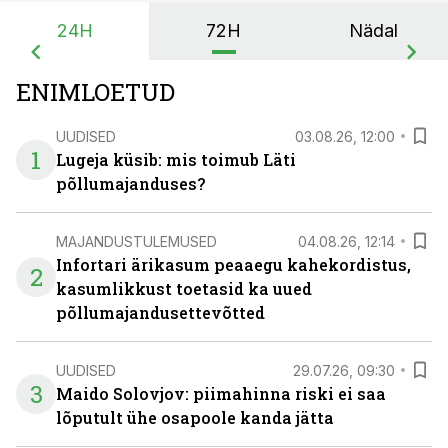
24H
72H
Nädal
ENIMLOETUD
UUDISED
03.08.26, 12:00
1
Lugeja küsib: mis toimub Läti
põllumajanduses?
MAJANDUSTULEMUSED
04.08.26, 12:14
Infortari ärikasum peaaegu kahekordistus,
2
kasumlikkust toetasid ka uued
põllumajandusettevõtted
UUDISED
29.07.26, 09:30
3
Maido Solovjov: piimahinna riski ei saa
lõputult ühe osapoole kanda jätta