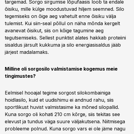
targemad. Sorgo sirgumise lõpufaasis loob ta endale
õisiku, mille külge moodustuvad hiljem seemned. Silo
tegemiseks on õige aeg vahetult enne õisiku välja
tulemist. Kui siin-seal põllul on näha mõnda kergelt
avanevat õisikut, siis on kõige tagumine aeg
tegutsemiseks. Sellest punktist alates hakkab proteiini
sisaldus järsult kukkuma ja silo energiasisaldus jääb
järjest madalamaks.
Milline oli sorgosilo valmistamise kogemus meie
tingimustes?
Eelmisel hooajal tegime sorgost silokombainiga
hoidlasilo, kuid et uudishimu ei andnud rahu, siis
sportlikust huvist valmistasime ka mõned silopallid.
Kuna sorgo oli kohati 210 cm kõrge, siis tekitas see
elevust ja tundus väga suure väljakutsena. Niitmisega
probleeme polnud. Kuna sorgo vars ei ole jäme nagu