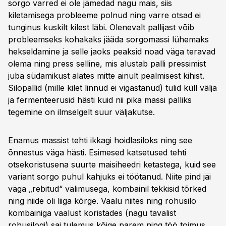
sorgo varred ei ole jämedad nagu mais, siis
kiletamisega probleeme polnud ning varre otsad ei
tunginus kuskilt kilest läbi. Olenevalt pallijast võib
probleemseks kohakaks jääda sorgomassi lühemaks
hekseldamine ja selle jaoks peaksid noad väga teravad
olema ning press selline, mis alustab palli pressimist
juba südamikust alates mitte ainult pealmisest kihist.
Silopallid (mille kilet linnud ei vigastanud) tulid küll välja
ja fermenteerusid hästi kuid nii pika massi palliks
tegemine on ilmselgelt suur väljakutse.
Enamus massist tehti ikkagi hoidlasiloks ning see
õnnestus väga hästi. Esimesed katsetused tehti
otsekoristusena suurte maisiheedri ketastega, kuid see
variant sorgo puhul kahjuks ei töötanud. Niite pind jäi
väga „rebitud“ välimusega, kombainil tekkisid tõrked
ning niide oli liiga kõrge. Vaalu niites ning rohusilo
kombainiga vaalust koristades (nagu tavalist
rohusilogi) sai tulemus kõige parem ning töö toimus