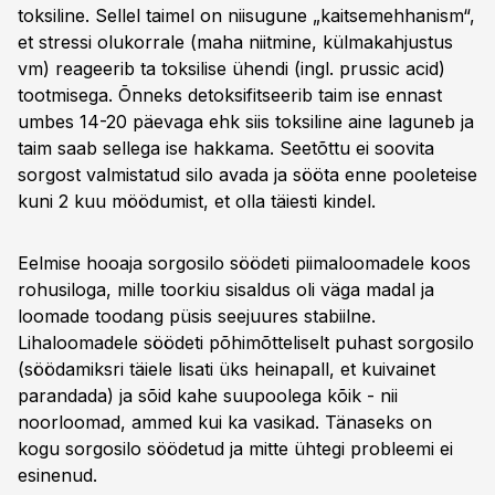
toksiline. Sellel taimel on niisugune „kaitsemehhanism“,
et stressi olukorrale (maha niitmine, külmakahjustus
vm) reageerib ta toksilise ühendi (ingl. prussic acid)
tootmisega. Õnneks detoksifitseerib taim ise ennast
umbes 14-20 päevaga ehk siis toksiline aine laguneb ja
taim saab sellega ise hakkama. Seetõttu ei soovita
sorgost valmistatud silo avada ja sööta enne pooleteise
kuni 2 kuu möödumist, et olla täiesti kindel.
Eelmise hooaja sorgosilo söödeti piimaloomadele koos
rohusiloga, mille toorkiu sisaldus oli väga madal ja
loomade toodang püsis seejuures stabiilne.
Lihaloomadele söödeti põhimõtteliselt puhast sorgosilo
(söödamiksri täiele lisati üks heinapall, et kuivainet
parandada) ja sõid kahe suupoolega kõik - nii
noorloomad, ammed kui ka vasikad. Tänaseks on
kogu sorgosilo söödetud ja mitte ühtegi probleemi ei
esinenud.