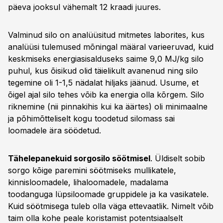
päeva jooksul vähemalt 12 kraadi juures.
Valminud silo on analüüsitud mitmetes laborites, kus
analüüsi tulemused mõningal määral varieeruvad, kuid
keskmiseks energiasisalduseks saime 9,0 MJ/kg silo
puhul, kus õisikud olid täielikult avanenud ning silo
tegemine oli 1-1,5 nädalat hiljaks jäänud. Usume, et
õigel ajal silo tehes võib ka energia olla kõrgem. Silo
riknemine (nii pinnakihis kui ka äärtes) oli minimaalne
ja põhimõtteliselt kogu toodetud silomass sai
loomadele ära söödetud.
Tähelepanekuid sorgosilo söötmisel
. Üldiselt sobib
sorgo kõige paremini söötmiseks mullikatele,
kinnisloomadele, lihaloomadele, madalama
toodanguga lüpsiloomade gruppidele ja ka vasikatele.
Kuid söötmisega tuleb olla väga ettevaatlik. Nimelt võib
taim olla kohe peale koristamist potentsiaalselt