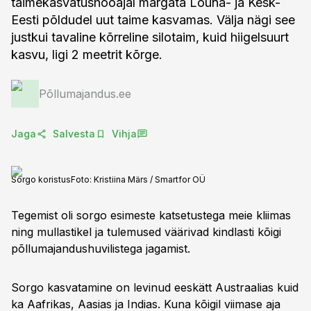
taimekasvatushooajal märgata Lõuna- ja Kesk-
Eesti põldudel uut taime kasvamas. Välja nägi see
justkui tavaline kõrreline silotaim, kuid hiigelsuurt
kasvu, ligi 2 meetrit kõrge.
Põllumajandus.ee
Jaga
Salvesta
Vihja
Sorgo koristus
Foto:
Kristiina Märs / Smartfor OÜ
Tegemist oli sorgo esimeste katsetustega meie kliimas
ning mullastikel ja tulemused väärivad kindlasti kõigi
põllumajandushuvilistega jagamist.
Sorgo kasvatamine on levinud eeskätt Austraalias kuid
ka Aafrikas, Aasias ja Indias. Kuna kõigil viimase aja