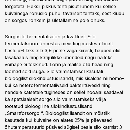
tõrgeteta. Heksli pikkus tehti pisut lühem kui sellise
kuivainega rohusilo puhul tavaliselt tehtaks, sest kiudu
on sorgos rohkem ja ületallamine pole ohuks.
Sorgosilo fermentatsioon ja kvaliteet. Silo
fermentatsioon õnnestus meie tingimustes ülimalt
hästi. pH läks alla 3,9 peale väga kiiresti, happed olid
tasakaalus ning kahjulikke ühendeid nagu näiteks
võihape ei tekkinud. Lõhn ja maitse olid head ning
loomad sõid isuga. Silo valmistamisel kasutati
bioloogilist silokindlustuslisandit, mis sisaldas nii homo-
kui ka heterofermentatiivseid bakteritüvesid ning
nendele katsetele tuginedes on sellel hooajal saadaval
ka spetsiaalselt sorgo silo valmistamiseks välja
töötatud bioloogiline silokindlustuslisand
„Smartforsorgo “. Bioloogilist lisandit on mõistlik
kasutada kui kuivaine on alates 25% ja päevased
õhutemperatuurid püsivad sügisel peale silo katmist 3