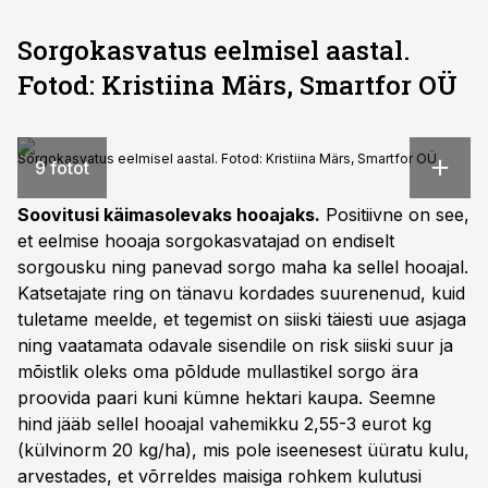
Sorgokasvatus eelmisel aastal.
Fotod: Kristiina Märs, Smartfor OÜ
Sorgokasvatus eelmisel aastal. Fotod: Kristiina Märs, Smartfor OÜ
9 fotot
Soovitusi käimasolevaks hooajaks.
Positiivne on see,
et eelmise hooaja sorgokasvatajad on endiselt
sorgousku ning panevad sorgo maha ka sellel hooajal.
Katsetajate ring on tänavu kordades suurenenud, kuid
tuletame meelde, et tegemist on siiski täiesti uue asjaga
ning vaatamata odavale sisendile on risk siiski suur ja
mõistlik oleks oma põldude mullastikel sorgo ära
proovida paari kuni kümne hektari kaupa. Seemne
hind jääb sellel hooajal vahemikku 2,55-3 eurot kg
(külvinorm 20 kg/ha), mis pole iseenesest üüratu kulu,
arvestades, et võrreldes maisiga rohkem kulutusi