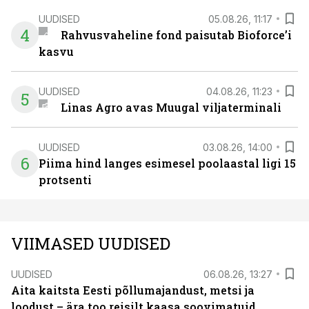
UUDISED
05.08.26, 11:17
4
Rahvusvaheline fond paisutab Bioforce’i
kasvu
UUDISED
04.08.26, 11:23
5
Linas Agro avas Muugal viljaterminali
UUDISED
03.08.26, 14:00
6
Piima hind langes esimesel poolaastal ligi 15
protsenti
VIIMASED UUDISED
UUDISED
06.08.26, 13:27
Aita kaitsta Eesti põllumajandust, metsi ja
loodust – ära too reisilt kaasa soovimatuid