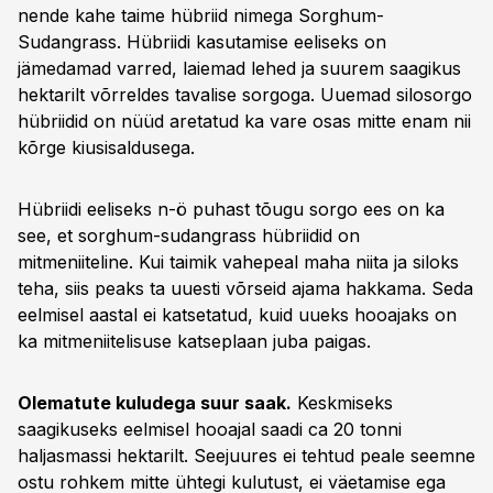
nende kahe taime hübriid nimega Sorghum-
Sudangrass. Hübriidi kasutamise eeliseks on
jämedamad varred, laiemad lehed ja suurem saagikus
hektarilt võrreldes tavalise sorgoga. Uuemad silosorgo
hübriidid on nüüd aretatud ka vare osas mitte enam nii
kõrge kiusisaldusega.
Hübriidi eeliseks n-ö puhast tõugu sorgo ees on ka
see, et sorghum-sudangrass hübriidid on
mitmeniiteline. Kui taimik vahepeal maha niita ja siloks
teha, siis peaks ta uuesti võrseid ajama hakkama. Seda
eelmisel aastal ei katsetatud, kuid uueks hooajaks on
ka mitmeniitelisuse katseplaan juba paigas.
Olematute kuludega suur saak.
Keskmiseks
saagikuseks eelmisel hooajal saadi ca 20 tonni
haljasmassi hektarilt. Seejuures ei tehtud peale seemne
ostu rohkem mitte ühtegi kulutust, ei väetamise ega