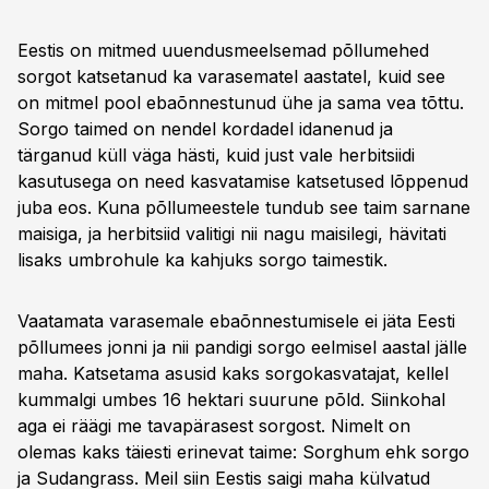
Eestis on mitmed uuendusmeelsemad põllumehed
sorgot katsetanud ka varasematel aastatel, kuid see
on mitmel pool ebaõnnestunud ühe ja sama vea tõttu.
Sorgo taimed on nendel kordadel idanenud ja
tärganud küll väga hästi, kuid just vale herbitsiidi
kasutusega on need kasvatamise katsetused lõppenud
juba eos. Kuna põllumeestele tundub see taim sarnane
maisiga, ja herbitsiid valitigi nii nagu maisilegi, hävitati
lisaks umbrohule ka kahjuks sorgo taimestik.
Vaatamata varasemale ebaõnnestumisele ei jäta Eesti
põllumees jonni ja nii pandigi sorgo eelmisel aastal jälle
maha. Katsetama asusid kaks sorgokasvatajat, kellel
kummalgi umbes 16 hektari suurune põld. Siinkohal
aga ei räägi me tavapärasest sorgost. Nimelt on
olemas kaks täiesti erinevat taime: Sorghum ehk sorgo
ja Sudangrass. Meil siin Eestis saigi maha külvatud