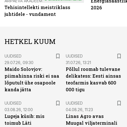
Energiasäästli
ÄRIPÄEVA AKADEEMIA
Tehisintellekti meistriklass
2026
juhtidele - vundament
HETKEL KUUM
UUDISED
UUDISED
29.07.26, 09:30
31.07.26, 13:21
Maido Solovjov:
Põllul roomab tulevane
piimahinna riski ei saa
delikatess: Eesti ainsas
lõputult ühe osapoole
teofarmis kasvab 600
kanda jätta
000 tigu
UUDISED
UUDISED
03.08.26, 12:00
04.08.26, 11:23
Lugeja küsib: mis
Linas Agro avas
toimub Läti
Muugal viljaterminali