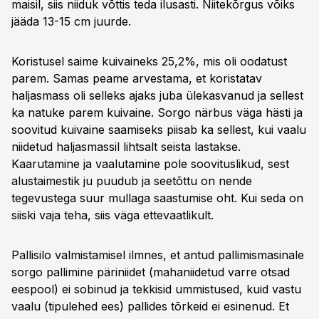
maisil, siis niiduk võttis teda ilusasti. Niitekõrgus võiks
jääda 13-15 cm juurde.
Koristusel saime kuivaineks 25,2%, mis oli oodatust
parem. Samas peame arvestama, et koristatav
haljasmass oli selleks ajaks juba ülekasvanud ja sellest
ka natuke parem kuivaine. Sorgo närbus väga hästi ja
soovitud kuivaine saamiseks piisab ka sellest, kui vaalu
niidetud haljasmassil lihtsalt seista lastakse.
Kaarutamine ja vaalutamine pole soovituslikud, sest
alustaimestik ju puudub ja seetõttu on nende
tegevustega suur mullaga saastumise oht. Kui seda on
siiski vaja teha, siis väga ettevaatlikult.
Pallisilo valmistamisel ilmnes, et antud pallimismasinale
sorgo pallimine päriniidet (mahaniidetud varre otsad
eespool) ei sobinud ja tekkisid ummistused, kuid vastu
vaalu (tipulehed ees) pallides tõrkeid ei esinenud. Et