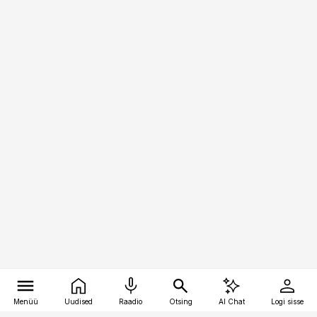
Menüü
Uudised
Raadio
Otsing
AI Chat
Logi sisse