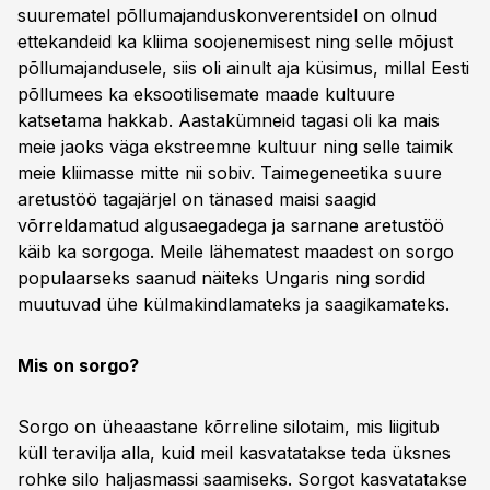
suurematel põllumajanduskonverentsidel on olnud
ettekandeid ka kliima soojenemisest ning selle mõjust
põllumajandusele, siis oli ainult aja küsimus, millal Eesti
põllumees ka eksootilisemate maade kultuure
katsetama hakkab. Aastakümneid tagasi oli ka mais
meie jaoks väga ekstreemne kultuur ning selle taimik
meie kliimasse mitte nii sobiv. Taimegeneetika suure
aretustöö tagajärjel on tänased maisi saagid
võrreldamatud algusaegadega ja sarnane aretustöö
käib ka sorgoga. Meile lähematest maadest on sorgo
populaarseks saanud näiteks Ungaris ning sordid
muutuvad ühe külmakindlamateks ja saagikamateks.
Mis on sorgo?
Sorgo on üheaastane kõrreline silotaim, mis liigitub
küll teravilja alla, kuid meil kasvatatakse teda üksnes
rohke silo haljasmassi saamiseks. Sorgot kasvatatakse