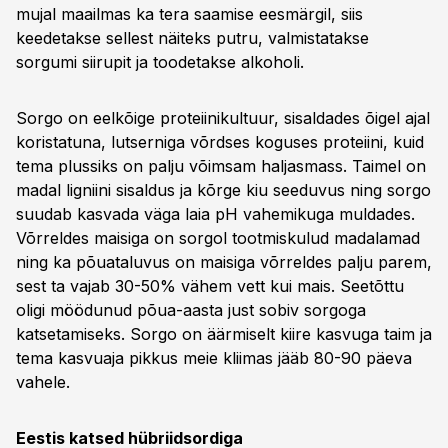
mujal maailmas ka tera saamise eesmärgil, siis
keedetakse sellest näiteks putru, valmistatakse
sorgumi siirupit ja toodetakse alkoholi.
Sorgo on eelkõige proteiinikultuur, sisaldades õigel ajal
koristatuna, lutserniga võrdses koguses proteiini, kuid
tema plussiks on palju võimsam haljasmass. Taimel on
madal ligniini sisaldus ja kõrge kiu seeduvus ning sorgo
suudab kasvada väga laia pH vahemikuga muldades.
Võrreldes maisiga on sorgol tootmiskulud madalamad
ning ka põuataluvus on maisiga võrreldes palju parem,
sest ta vajab 30-50% vähem vett kui mais. Seetõttu
oligi möödunud põua-aasta just sobiv sorgoga
katsetamiseks. Sorgo on äärmiselt kiire kasvuga taim ja
tema kasvuaja pikkus meie kliimas jääb 80-90 päeva
vahele.
Eestis katsed hübriidsordiga