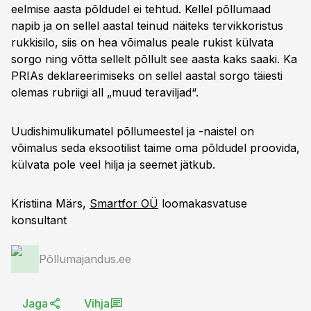
eelmise aasta põldudel ei tehtud. Kellel põllumaad
napib ja on sellel aastal teinud näiteks tervikkoristus
rukkisilo, siis on hea võimalus peale rukist külvata
sorgo ning võtta sellelt põllult see aasta kaks saaki. Ka
PRIAs deklareerimiseks on sellel aastal sorgo täiesti
olemas rubriigi all „muud teraviljad“.
Uudishimulikumatel põllumeestel ja -naistel on
võimalus seda eksootilist taime oma põldudel proovida,
külvata pole veel hilja ja seemet jätkub.
Kristiina Märs,
Smartfor OÜ
loomakasvatuse
konsultant
Põllumajandus.ee
Jaga
Vihja