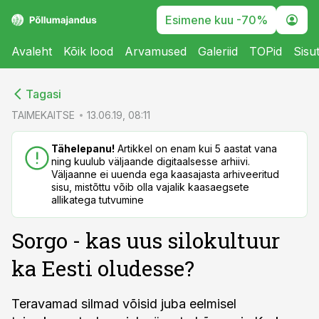
Esimene kuu -70%
Avaleht
Kõik lood
Arvamused
Galeriid
TOPid
Sisu
cebook
cebook
Tagasi
Twitter)
Twitter)
TAIMEKAITSE
13.06.19, 08:11
kedIn
kedIn
Tähelepanu!
Artikkel on enam kui 5 aastat vana
ning kuulub väljaande digitaalsesse arhiivi.
ail
ail
Väljaanne ei uuenda ega kaasajasta arhiveeritud
sisu, mistõttu võib olla vajalik kaasaegsete
k
k
allikatega tutvumine
Sorgo - kas uus silokultuur
ka Eesti oludesse?
Teravamad silmad võisid juba eelmisel