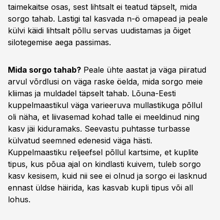
taimekaitse osas, sest lihtsalt ei teatud täpselt, mida
sorgo tahab. Lastigi tal kasvada n-ö omapead ja peale
külvi käidi lihtsalt põllu servas uudistamas ja õiget
silotegemise aega passimas.
Mida sorgo tahab?
Peale ühte aastat ja väga piiratud
arvul võrdlusi on väga raske öelda, mida sorgo meie
kliimas ja muldadel täpselt tahab. Lõuna-Eesti
kuppelmaastikul väga varieeruva mullastikuga põllul
oli näha, et liivasemad kohad talle ei meeldinud ning
kasv jäi kiduramaks. Seevastu puhtasse turbasse
külvatud seemned edenesid väga hästi.
Kuppelmaastiku reljeefsel põllul kartsime, et kuplite
tipus, kus põua ajal on kindlasti kuivem, tuleb sorgo
kasv kesisem, kuid nii see ei olnud ja sorgo ei lasknud
ennast üldse häirida, kas kasvab kupli tipus või all
lohus.