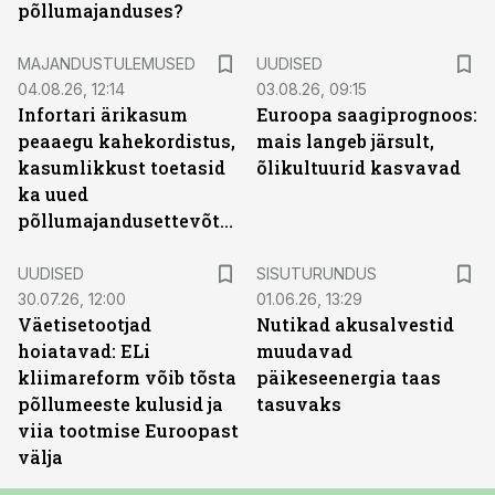
põllumajanduses?
MAJANDUSTULEMUSED
UUDISED
04.08.26, 12:14
03.08.26, 09:15
Infortari ärikasum
Euroopa saagiprognoos:
peaaegu kahekordistus,
mais langeb järsult,
kasumlikkust toetasid
õlikultuurid kasvavad
ka uued
põllumajandusettevõtted
ST
UUDISED
SISUTURUNDUS
30.07.26, 12:00
01.06.26, 13:29
Väetisetootjad
Nutikad akusalvestid
hoiatavad: ELi
muudavad
kliimareform võib tõsta
päikeseenergia taas
põllumeeste kulusid ja
tasuvaks
viia tootmise Euroopast
välja