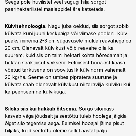
Seega pole huvilistel veel sugugi hilja sorgot
paarihektarilistel maalappidel ära katsetada.
Külvitehnoloogia
. Nagu juba öeldud, siis sorgot sobib
külvata kuni juuni keskpaiga või viimase pooleni. Külv
peaks minema 2-3 cm sügavusele mulda reavahega ca
20 cm. Olenevalt külvikust võib reavahe olla ka
suurem, kuid siis on taimi hektari kohta hõredamalt ja
hektari saak pisut väiksem. Eelmisest hooajast kaasa
võetud tarkusena on soovituslik külvinorm vähemalt
20 kg/ha. Seeme on umbes pipratera suurune ja
külvata saab olenevalt külvikust nii teravilja külviku kui
ka peenseemne külvikuga.
Siloks siis kui hakkab õitsema
. Sorgo silomass
kasvab väga jõudsalt ja seetõttu tuleb hoolega jälgida
õiget silo tegemise aega. Eelmisel hooajal jäime pisut
hiljaks, kuid seetõttu oleme sellel aastal palju