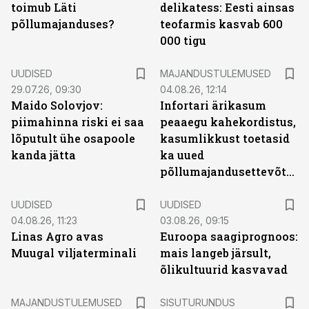
toimub Läti
delikatess: Eesti ainsas
põllumajanduses?
teofarmis kasvab 600
000 tigu
UUDISED
MAJANDUSTULEMUSED
29.07.26, 09:30
04.08.26, 12:14
Maido Solovjov:
Infortari ärikasum
piimahinna riski ei saa
peaaegu kahekordistus,
lõputult ühe osapoole
kasumlikkust toetasid
kanda jätta
ka uued
põllumajandusettevõtted
UUDISED
UUDISED
04.08.26, 11:23
03.08.26, 09:15
Linas Agro avas
Euroopa saagiprognoos:
Muugal viljaterminali
mais langeb järsult,
õlikultuurid kasvavad
ST
MAJANDUSTULEMUSED
SISUTURUNDUS