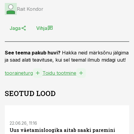
Rait Kondor
Jaga
Vihja
See teema pakub huvi?
Hakka neid märksõnu jälgima
ja saad alati teavituse, kui sel teemal ilmub midagi uut!
tooraineturg
Toidu tootmine
SEOTUD LOOD
ST
22.06.26, 11:16
Uus väetamisloogika aitab saaki paremini