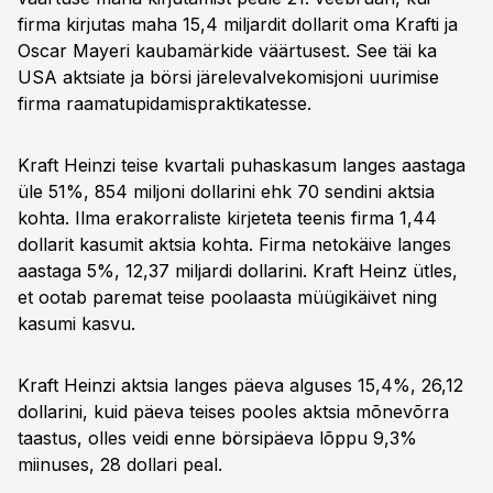
firma kirjutas maha 15,4 miljardit dollarit oma Krafti ja
Oscar Mayeri kaubamärkide väärtusest. See täi ka
USA aktsiate ja börsi järelevalvekomisjoni uurimise
firma raamatupidamispraktikatesse.
Kraft Heinzi teise kvartali puhaskasum langes aastaga
üle 51%, 854 miljoni dollarini ehk 70 sendini aktsia
kohta. Ilma erakorraliste kirjeteta teenis firma 1,44
dollarit kasumit aktsia kohta. Firma netokäive langes
aastaga 5%, 12,37 miljardi dollarini. Kraft Heinz ütles,
et ootab paremat teise poolaasta müügikäivet ning
kasumi kasvu.
Kraft Heinzi aktsia langes päeva alguses 15,4%, 26,12
dollarini, kuid päeva teises pooles aktsia mõnevõrra
taastus, olles veidi enne börsipäeva lõppu 9,3%
miinuses, 28 dollari peal.