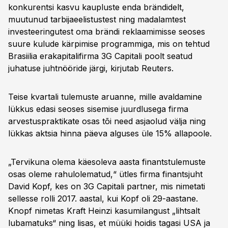
konkurentsi kasvu kaupluste enda brändidelt,
muutunud tarbijaeelistustest ning madalamtest
investeeringutest oma brändi reklaamimisse seoses
suure kulude kärpimise programmiga, mis on tehtud
Brasiilia erakapitalifirma 3G Capitali poolt seatud
juhatuse juhtnööride järgi, kirjutab Reuters.
Teise kvartali tulemuste aruanne, mille avaldamine
lükkus edasi seoses sisemise juurdlusega firma
arvestuspraktikate osas tõi need asjaolud välja ning
lükkas aktsia hinna päeva alguses üle 15% allapoole.
„Tervikuna olema käesoleva aasta finantstulemuste
osas oleme rahulolematud,“ ütles firma finantsjuht
David Kopf, kes on 3G Capitali partner, mis nimetati
sellesse rolli 2017. aastal, kui Kopf oli 29-aastane.
Knopf nimetas Kraft Heinzi kasumilangust „lihtsalt
lubamatuks“ ning lisas, et müüki hoidis tagasi USA ja