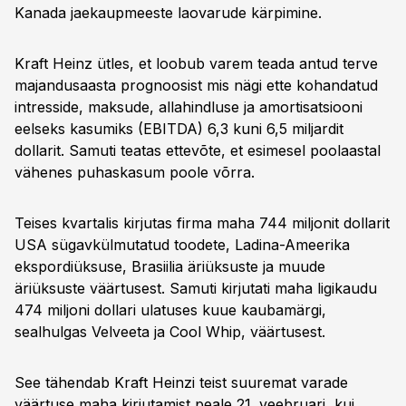
Kanada jaekaupmeeste laovarude kärpimine.
Kraft Heinz ütles, et loobub varem teada antud terve
majandusaasta prognoosist mis nägi ette kohandatud
intresside, maksude, allahindluse ja amortisatsiooni
eelseks kasumiks (EBITDA) 6,3 kuni 6,5 miljardit
dollarit. Samuti teatas ettevõte, et esimesel poolaastal
vähenes puhaskasum poole võrra.
Teises kvartalis kirjutas firma maha 744 miljonit dollarit
USA sügavkülmutatud toodete, Ladina-Ameerika
ekspordiüksuse, Brasiilia äriüksuste ja muude
äriüksuste väärtusest. Samuti kirjutati maha ligikaudu
474 miljoni dollari ulatuses kuue kaubamärgi,
sealhulgas Velveeta ja Cool Whip, väärtusest.
See tähendab Kraft Heinzi teist suuremat varade
väärtuse maha kirjutamist peale 21. veebruari, kui