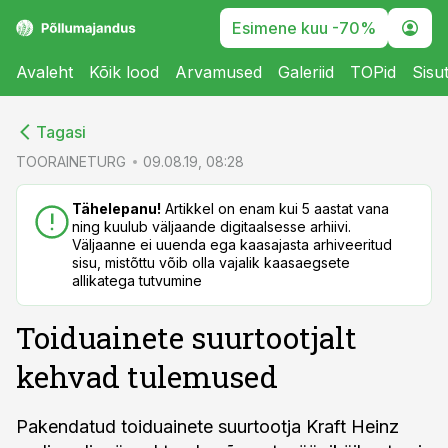
Esimene kuu -70%
Avaleht
Kõik lood
Arvamused
Galeriid
TOPid
Sisu
cebook
cebook
Tagasi
Twitter)
Twitter)
TOORAINETURG
09.08.19, 08:28
kedIn
kedIn
Tähelepanu!
Artikkel on enam kui 5 aastat vana
ning kuulub väljaande digitaalsesse arhiivi.
ail
ail
Väljaanne ei uuenda ega kaasajasta arhiveeritud
sisu, mistõttu võib olla vajalik kaasaegsete
k
k
allikatega tutvumine
Toiduainete suurtootjalt
kehvad tulemused
Pakendatud toiduainete suurtootja Kraft Heinz