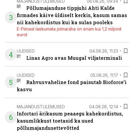
MAJANDUSTULEMUSED
06.08.26, 09:34
Põllumajanduse tippjuhi Ahti Kalde
firmades käive üldiselt kerkis, kasum samas
3
nii kahekordistus kui ka sulas pooleks
E-Piimast laekumata piimaraha on enam kui 1,2 miljonit
eurot
UUDISED
04.08.26, 11:23
4
Linas Agro avas Muugal viljaterminali
UUDISED
05.08.26, 11:17
5
Rahvusvaheline fond paisutab Bioforce’i
kasvu
MAJANDUSTULEMUSED
04.08.26, 12:14
Infortari ärikasum peaaegu kahekordistus,
6
kasumlikkust toetasid ka uued
põllumajandusettevõtted