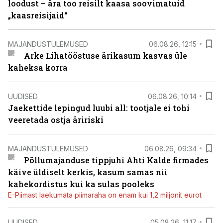
loodust – ära too reisilt kaasa soovimatuid
„kaasreisijaid“
MAJANDUSTULEMUSED
06.08.26, 12:15
Arke Lihatööstuse ärikasum kasvas üle
kaheksa korra
UUDISED
06.08.26, 10:14
Jaekettide lepingud luubi all: tootjale ei tohi
veeretada ostja äririski
MAJANDUSTULEMUSED
06.08.26, 09:34
Põllumajanduse tippjuhi Ahti Kalde firmades
käive üldiselt kerkis, kasum samas nii
kahekordistus kui ka sulas pooleks
E-Piimast laekumata piimaraha on enam kui 1,2 miljonit eurot
UUDISED
05.08.26, 11:17