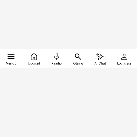
Menüü
Uudised
Raadio
Otsing
AI Chat
Logi sisse
Vana-Lõuna 39/1, 19094 Tallinn
(+372) 667 0111
pollumajandus@pollumajandus.ee
Telli
Reklaam
Firmast