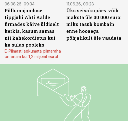
06.08.26, 09:34
11.06.26, 09:28
Põllumajanduse
Üks seisakupäev võib
tippjuhi Ahti Kalde
maksta üle 30 000 euro:
firmades käive üldiselt
miks tasub kombain
kerkis, kasum samas
enne hooaega
nii kahekordistus kui
põhjalikult üle vaadata
ka sulas pooleks
E-Piimast laekumata piimaraha
on enam kui 1,2 miljonit eurot