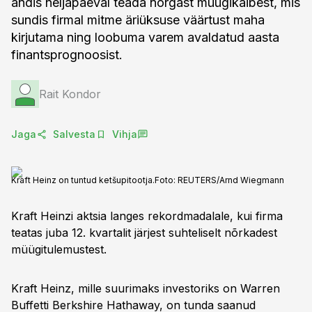
andis neljapäeval teada nõrgast müügikäibest, mis
sundis firmal mitme äriüksuse väärtust maha
kirjutama ning loobuma varem avaldatud aasta
finantsprognoosist.
Rait Kondor
Jaga
Salvesta
Vihja
Kraft Heinz on tuntud ketšupitootja.
Foto:
REUTERS/Arnd Wiegmann
Kraft Heinzi aktsia langes rekordmadalale, kui firma
teatas juba 12. kvartalit järjest suhteliselt nõrkadest
müügitulemustest.
Kraft Heinz, mille suurimaks investoriks on Warren
Buffetti Berkshire Hathaway, on tunda saanud