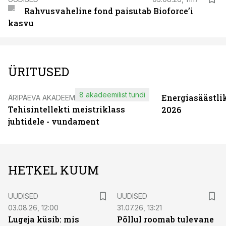
Rahvusvaheline fond paisutab Bioforce’i
kasvu
ÜRITUSED
8 akadeemilist tundi
Energiasäästli
ÄRIPÄEVA AKADEEMIA
Tehisintellekti meistriklass
2026
juhtidele - vundament
HETKEL KUUM
UUDISED
UUDISED
03.08.26, 12:00
31.07.26, 13:21
Lugeja küsib: mis
Põllul roomab tulevane