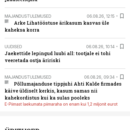
MAJANDUSTULEMUSED
06.08.26, 12:15
Arke Lihatööstuse ärikasum kasvas üle
kaheksa korra
UUDISED
06.08.26, 10:14
Jaekettide lepingud luubi all: tootjale ei tohi
veeretada ostja äririski
MAJANDUSTULEMUSED
06.08.26, 09:34
Põllumajanduse tippjuhi Ahti Kalde firmades
käive üldiselt kerkis, kasum samas nii
kahekordistus kui ka sulas pooleks
E-Piimast laekumata piimaraha on enam kui 1,2 miljonit eurot