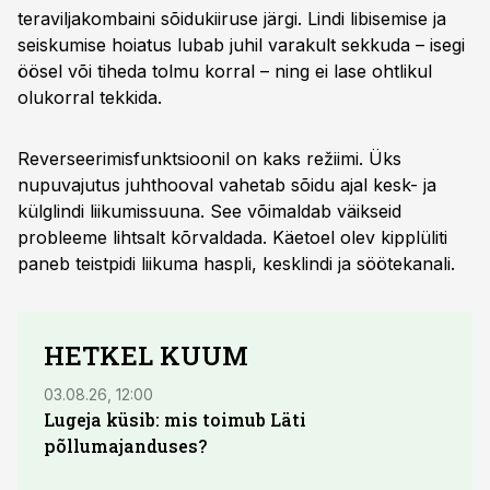
teraviljakombaini sõidukiiruse järgi. Lindi libisemise ja
seiskumise hoiatus lubab juhil varakult sekkuda – isegi
öösel või tiheda tolmu korral – ning ei lase ohtlikul
olukorral tekkida.
Reverseerimisfunktsioonil on kaks režiimi. Üks
nupuvajutus juhthooval vahetab sõidu ajal kesk- ja
külglindi liikumissuuna. See võimaldab väikseid
probleeme lihtsalt kõrvaldada. Käetoel olev kipplüliti
paneb teistpidi liikuma haspli, kesklindi ja söötekanali.
HETKEL KUUM
03.08.26, 12:00
29.07
Lugeja küsib: mis toimub Läti
Maid
põllumajanduses?
lõpu