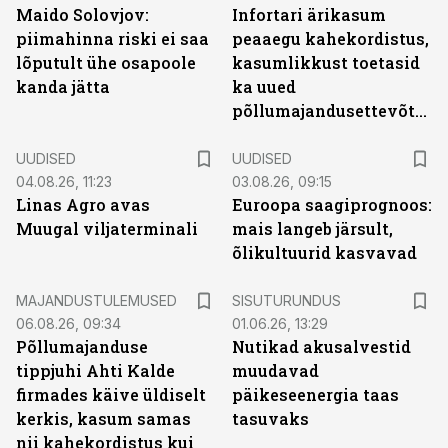
Maido Solovjov:
Infortari ärikasum
piimahinna riski ei saa
peaaegu kahekordistus,
lõputult ühe osapoole
kasumlikkust toetasid
kanda jätta
ka uued
põllumajandusettevõtted
UUDISED
UUDISED
04.08.26, 11:23
03.08.26, 09:15
Linas Agro avas
Euroopa saagiprognoos:
Muugal viljaterminali
mais langeb järsult,
õlikultuurid kasvavad
ST
MAJANDUSTULEMUSED
SISUTURUNDUS
06.08.26, 09:34
01.06.26, 13:29
Põllumajanduse
Nutikad akusalvestid
tippjuhi Ahti Kalde
muudavad
firmades käive üldiselt
päikeseenergia taas
kerkis, kasum samas
tasuvaks
nii kahekordistus kui