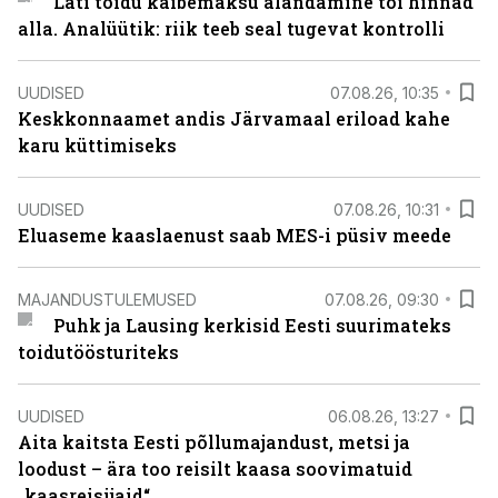
Läti toidu käibemaksu alandamine tõi hinnad
alla. Analüütik: riik teeb seal tugevat kontrolli
UUDISED
07.08.26, 10:35
Keskkonnaamet andis Järvamaal eriload kahe
karu küttimiseks
UUDISED
07.08.26, 10:31
Eluaseme kaaslaenust saab MES-i püsiv meede
MAJANDUSTULEMUSED
07.08.26, 09:30
Puhk ja Lausing kerkisid Eesti suurimateks
toidutöösturiteks
UUDISED
06.08.26, 13:27
Aita kaitsta Eesti põllumajandust, metsi ja
loodust – ära too reisilt kaasa soovimatuid
„kaasreisijaid“