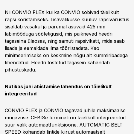
Nii CONVIO FLEX kui ka CONVIO sobivad täielikult
rapsi koristamiseks. Lisavalikusse kuuluv rapsivarustus
sisaldab vasakul ja paremal asuvaid 425 mm
läbimõõduga söötetigusid, mis paiknevad heedri
tagaseina ülaosas, ning samuti rapsivikatit, mida saab
lisada ja eemaldada ilma tööriistadeta. Kao
minimeerimiseks on keskmine nõgu alt kummiribadega
tihendatud. Heedri tõstetud tagasein kahandab
pihustuskadu.
Nutikas juhi abistamise lahendus on täielikult
integreeritud
CONVIO FLEX ja CONVIO tagavad juhile maksimaalse
mugavuse: CEBISe terminali on täielikult integreeritud
suur valik automaatfunktsioone. AUTOMATIC BELT
SPEED kohandab lintide kiirust automaatselt