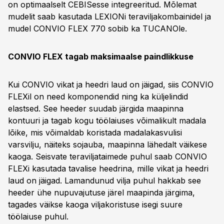
on optimaalselt CEBISesse integreeritud. Mõlemat
mudelit saab kasutada LEXIONi teraviljakombainidel ja
mudel CONVIO FLEX 770 sobib ka TUCANOle.
CONVIO FLEX tagab maksimaalse paindlikkuse
Kui CONVIO vikat ja heedri laud on jäigad, siis CONVIO
FLEXil on need komponendid ning ka küljelindid
elastsed. See heeder suudab järgida maapinna
kontuuri ja tagab kogu töölaiuses võimalikult madala
lõike, mis võimaldab koristada madalakasvulisi
varsvilju, näiteks sojauba, maapinna lähedalt väikese
kaoga. Seisvate teraviljataimede puhul saab CONVIO
FLEXi kasutada tavalise heedrina, mille vikat ja heedri
laud on jäigad. Lamandunud vilja puhul hakkab see
heeder ühe nupuvajutuse järel maapinda järgima,
tagades väikse kaoga viljakoristuse isegi suure
töölaiuse puhul.