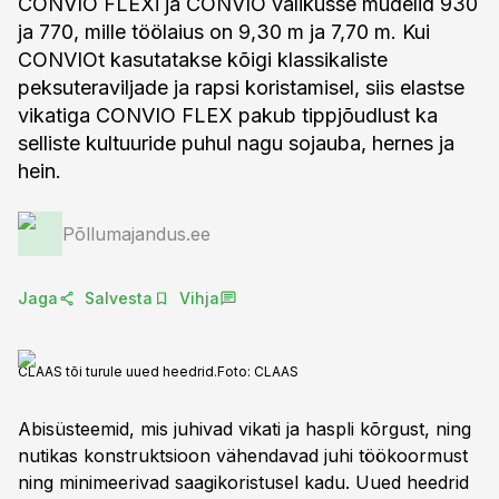
CONVIO FLEXi ja CONVIO valikusse mudelid 930
ja 770, mille töölaius on 9,30 m ja 7,70 m. Kui
CONVIOt kasutatakse kõigi klassikaliste
peksuteraviljade ja rapsi koristamisel, siis elastse
vikatiga CONVIO FLEX pakub tippjõudlust ka
selliste kultuuride puhul nagu sojauba, hernes ja
hein.
Põllumajandus.ee
Jaga
Salvesta
Vihja
CLAAS tõi turule uued heedrid.
Foto:
CLAAS
Abisüsteemid, mis juhivad vikati ja haspli kõrgust, ning
nutikas konstruktsioon vähendavad juhi töökoormust
ning minimeerivad saagikoristusel kadu. Uued heedrid