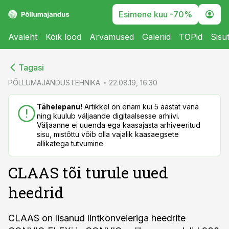
Esimene kuu -70%
Avaleht
Kõik lood
Arvamused
Galeriid
TOPid
Sisu
cebook
cebook
Tagasi
Twitter)
Twitter)
PÕLLUMAJANDUSTEHNIKA
22.08.19, 16:30
kedIn
kedIn
Tähelepanu!
Artikkel on enam kui 5 aastat vana
ning kuulub väljaande digitaalsesse arhiivi.
ail
ail
Väljaanne ei uuenda ega kaasajasta arhiveeritud
sisu, mistõttu võib olla vajalik kaasaegsete
k
k
allikatega tutvumine
CLAAS tõi turule uued
heedrid
CLAAS on lisanud lintkonveieriga heedrite