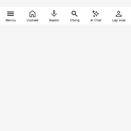
Menüü
Uudised
Raadio
Otsing
AI Chat
Logi sisse
Vana-Lõuna 39/1, 19094 Tallinn
(+372) 667 0111
pollumajandus@pollumajandus.ee
Telli
Reklaam
Firmast
Sisu kasutamisõigused
Ajakirjaniku
eetikakoodeks
Üldtingimused
Privaatsustingimused
Küpsiste poliitika
KKK