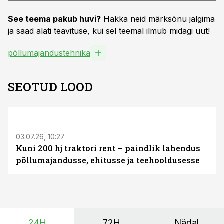
See teema pakub huvi?
Hakka neid märksõnu jälgima
ja saad alati teavituse, kui sel teemal ilmub midagi uut!
põllumajandustehnika
SEOTUD LOOD
ST
03.07.26, 10:27
Kuni 200 hj traktori rent – paindlik lahendus
põllumajandusse, ehitusse ja teehooldusesse
24H
72H
Nädal