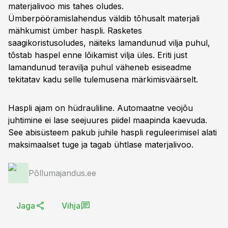
materjalivoo mis tahes oludes.
Ümberpööramislahendus väldib tõhusalt materjali
mähkumist ümber haspli. Rasketes
saagikoristusoludes, näiteks lamandunud vilja puhul,
tõstab haspel enne lõikamist vilja üles. Eriti just
lamandunud teravilja puhul väheneb esiseadme
tekitatav kadu selle tulemusena märkimisväärselt.
Haspli ajam on hüdrauliline. Automaatne veojõu
juhtimine ei lase seejuures piidel maapinda kaevuda.
See abisüsteem pakub juhile haspli reguleerimisel alati
maksimaalset tuge ja tagab ühtlase materjalivoo.
Põllumajandus.ee
Jaga
Vihja