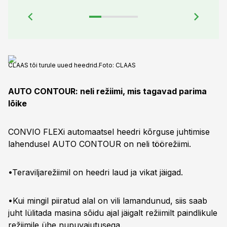
CLAAS tõi turule uued heedrid.
Foto:
CLAAS
AUTO CONTOUR: neli režiimi, mis tagavad parima
lõike
CONVIO FLEXi automaatsel heedri kõrguse juhtimise
lahendusel AUTO CONTOUR on neli töörežiimi.
•Teraviljarežiimil on heedri laud ja vikat jäigad.
•Kui mingil piiratud alal on vili lamandunud, siis saab
juht lülitada masina sõidu ajal jäigalt režiimilt paindlikule
režiimile ühe nupuvajutusega.