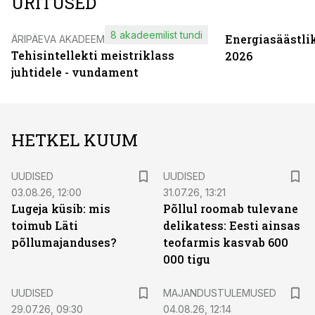
ÜRITUSED
8 akadeemilist tundi
Energiasäästli
ÄRIPÄEVA AKADEEMIA
Tehisintellekti meistriklass
2026
juhtidele - vundament
HETKEL KUUM
UUDISED
UUDISED
03.08.26, 12:00
31.07.26, 13:21
Lugeja küsib: mis
Põllul roomab tulevane
toimub Läti
delikatess: Eesti ainsas
põllumajanduses?
teofarmis kasvab 600
000 tigu
UUDISED
MAJANDUSTULEMUSED
29.07.26, 09:30
04.08.26, 12:14