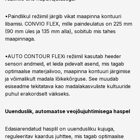
•Paindlikul režiimil järgib vikat maapinna kontuuri
libamisi. CONVIO FLEX, mille paindeulatus on 225 mm
(90 mm üles ja 135 mm alla), sobitub mis tahes
maapinnaga.
•AUTO CONTOUR FLEXi režiimil kasutab heeder
sensori andmeid, et leida pidevalt asend, mis tagab
optimaalse materjalivoo, maapinna kontuuri järgimise
ja võimalikult madala lõikekõrguse. See muudab
esiseadme tekitatava kao madalakasvuliste kultuuride
puhul erakordselt väikseks.
Uuenduslik, automaatse veojõujuhtimisega haspel
Edasiarendatud hasplil on uuendusliku kujuga,
reguleeritav kaardus juhttee, mis tagab optimaalse