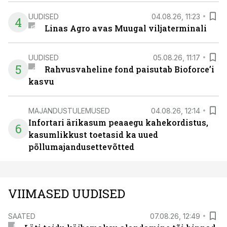
UUDISED
04.08.26, 11:23
4
Linas Agro avas Muugal viljaterminali
UUDISED
05.08.26, 11:17
5
Rahvusvaheline fond paisutab Bioforce’i
kasvu
MAJANDUSTULEMUSED
04.08.26, 12:14
Infortari ärikasum peaaegu kahekordistus,
6
kasumlikkust toetasid ka uued
põllumajandusettevõtted
VIIMASED UUDISED
SAATED
07.08.26, 12:49