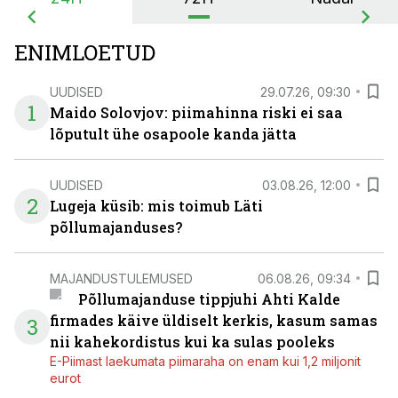
ENIMLOETUD
UUDISED
29.07.26, 09:30
1
Maido Solovjov: piimahinna riski ei saa
lõputult ühe osapoole kanda jätta
UUDISED
03.08.26, 12:00
2
Lugeja küsib: mis toimub Läti
põllumajanduses?
MAJANDUSTULEMUSED
06.08.26, 09:34
Põllumajanduse tippjuhi Ahti Kalde
firmades käive üldiselt kerkis, kasum samas
3
nii kahekordistus kui ka sulas pooleks
E-Piimast laekumata piimaraha on enam kui 1,2 miljonit
eurot