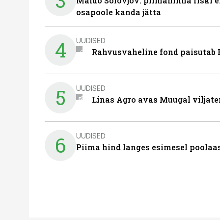
3
Maido Solovjov: piimahinna riski ei
osapoole kanda jätta
UUDISED
4
Rahvusvaheline fond paisutab B
UUDISED
5
Linas Agro avas Muugal viljate
UUDISED
6
Piima hind langes esimesel poolaast