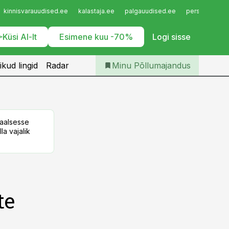
Iseteenindus
kinnisvarauudised.ee
kalastaja.ee
palgauudised.ee
personaliuudi
Telli Põllumajandus
Küsi AI-lt
Esimene kuu -70%
Logi sisse
ikud lingid
Radar
Minu Põllumajandus
taalsesse
la vajalik
te