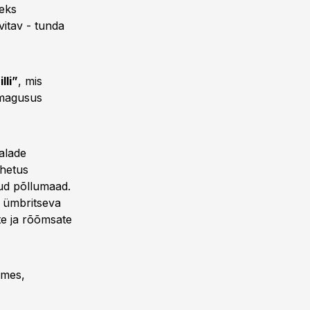
seks
itav - tunda
lli”
, mis
 magusus
alade
ahetus
tud põllumaad.
d ümbritseva
te ja rõõmsate
omes,