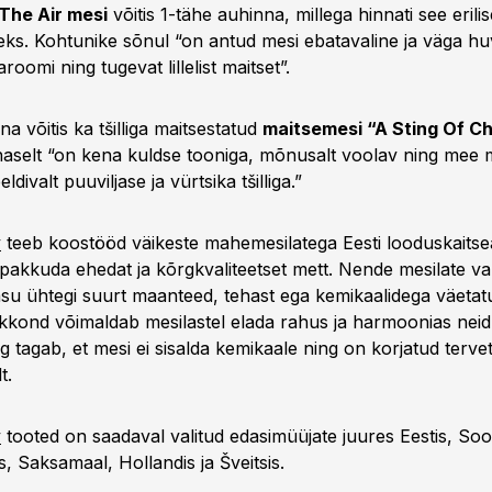
 The Air mesi
võitis 1-tähe auhinna, millega hinnati see erili
ks. Kohtunike sõnul “on antud mesi ebatavaline ja väga huv
oomi ning tugevat lillelist maitset”.
na võitis ka tšilliga maitsestatud
maitsemesi “A Sting Of Chi
aselt “on kena kuldse tooniga, mõnusalt voolav ning mee
ivalt puuviljase ja vürtsika tšilliga.”
y
teeb koostööd väikeste mahemesilatega Eesti looduskaitse
pakkuda ehedat ja kõrgkvaliteetset mett. Nende mesilate v
asu ühtegi suurt maanteed, tehast ega kemikaalidega väeta
skkond võimaldab mesilastel elada rahus ja harmoonias nei
 tagab, et mesi ei sisalda kemikaale ning on korjatud terve
t.
y
tooted on saadaval valitud edasimüüjate juures Eestis, So
, Saksamaal, Hollandis ja Šveitsis.