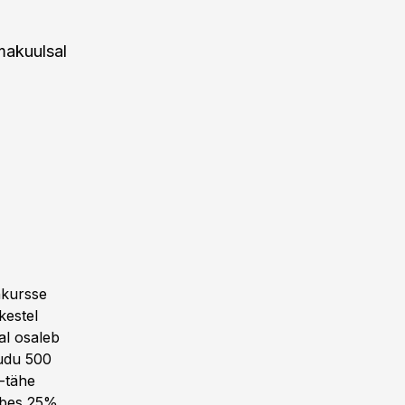
makuulsal
nkursse
kestel
al osaleb
audu 500
3-tähe
mbes 25%