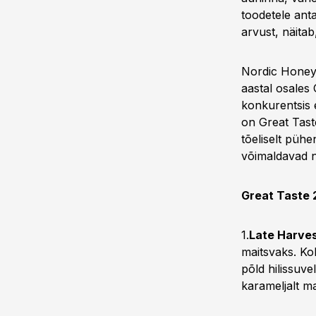
toodetele ant
arvust, näitab
Nordic Honey a
aastal osales 
konkurentsis e
on Great Tast
tõeliselt pühe
võimaldavad ni
Great Taste 
1.
Late Harves
maitsvaks. Ko
põld hilissuvel
karameljalt ma