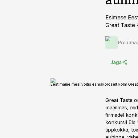
Esimese Eest
Great Taste 
Põlluma
Jaga
Eestimaine mesi võitis esmakordselt kolm Great
Great Taste 
maailmas, mid
firmadel konk
konkursil üle 
tippkokka, toi
auhinna, vähe