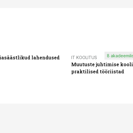
8 akadeemilis
iasäästlikud lahendused
IT KOOLITUS
Muutuste juhtimise kooli
praktilised tööriistad