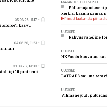
 saa lõputult ühe
MAJANDUSTULEMUSED
Põllumajanduse tip
kerkis, kasum samas ni
E-Piimast laekumata piimaraha
05.08.26, 11:17
ioforce’i kasvu
UUDISED
Rahvusvaheline fon
04.08.26, 11:23
rminali
UUDISED
HKFoods kasvatas kas
03.08.26, 14:00
UUDISED
al ligi 15 protsenti
LATRAPS sai uue teravi
UUDISED
Vihmane juuli pidurdas