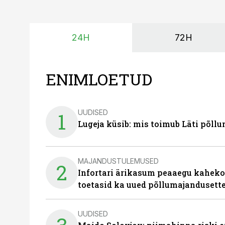
24H
72H
ENIMLOETUD
UUDISED
1
Lugeja küsib: mis toimub Läti põll
MAJANDUSTULEMUSED
2
Infortari ärikasum peaaegu kaheko
toetasid ka uued põllumajandusett
UUDISED