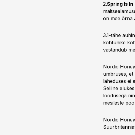
2.
Spring Is In
maitseelamuse
on mee õrna ar
3.1-tähe auhin
kohtunike koh
vastandub meeld
Nordic Hone
ümbruses, et 
läheduses ei 
Selline eluke
loodusega ning
mesilaste pool
Nordic Hone
Suurbritannias