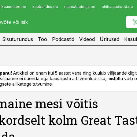
tikauudised.ee
kaubandus.ee
raamatupidaja.ee
ehitusuudised.ee
Infopank
Radar
Sisuturundus
Töö
Podcastid
Videod
Üritused
Kasul
panu!
Artikkel on enam kui 5 aastat vana ning kuulub väljaande digi
. Väljaanne ei uuenda ega kaasajasta arhiveeritud sisu, mistõttu võib ol
sete allikatega tutvumine
maine mesi võitis
ordselt kolm Great Tas
nda