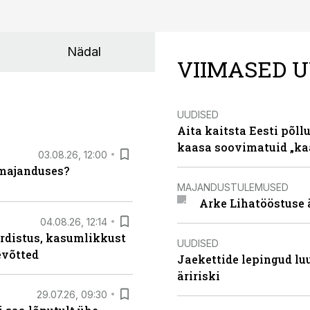
Nädal
VIIMASED U
UUDISED
Aita kaitsta Eesti põllu
kaasa soovimatuid „kaa
03.08.26, 12:00
umajanduses?
MAJANDUSTULEMUSED
Arke Lihatööstuse 
04.08.26, 12:14
rdistus, kasumlikkust
UUDISED
evõtted
Jaekettide lepingud luub
äririski
29.07.26, 09:30