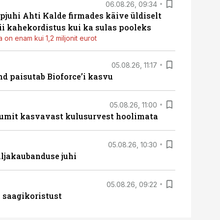
06.08.26, 09:34
pjuhi Ahti Kalde firmades käive üldiselt
i kahekordistus kui ka sulas pooleks
 on enam kui 1,2 miljonit eurot
05.08.26, 11:17
d paisutab Bioforce’i kasvu
05.08.26, 11:00
umit kasvavast kulusurvest hoolimata
05.08.26, 10:30
ljakaubanduse juhi
05.08.26, 09:22
 saagikoristust