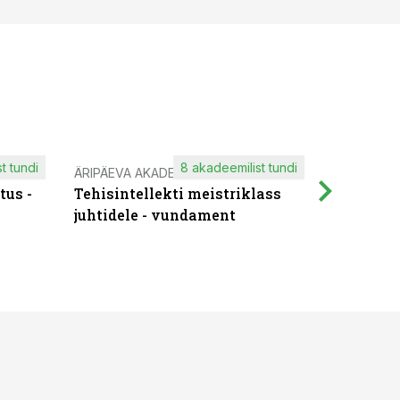
t tundi
8 akadeemilist tundi
ÄRIPÄEVA AKADEEMIA
IT KOOLIT
tus -
Tehisintellekti meistriklass
Muutuste
juhtidele - vundament
praktilis