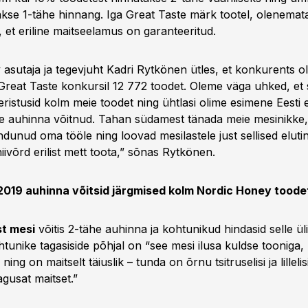
akse 1-tähe hinnang. Iga Great Taste märk tootel, olenemat
, et eriline maitseelamus on garanteeritud.
sutaja ja tegevjuht Kadri Rytkönen ütles, et konkurents oli 
Great Taste konkursil 12 772 toodet. Oleme väga uhked, et s
ristusid kolm meie toodet ning ühtlasi olime esimene Eesti 
e auhinna võitnud. Tahan südamest tänada meie mesinikke,
ndunud oma tööle ning loovad mesilastele just sellised elut
ivõrd erilist mett toota,” sõnas Rytkönen.
2019 auhinna võitsid järgmised kolm Nordic Honey toode
t mesi
võitis 2-tähe auhinna ja kohtunikud hindasid selle ül
htunike tagasiside põhjal on “see mesi ilusa kuldse tooniga
 ning on maitselt täiuslik – tunda on õrnu tsitruselisi ja lilleli
gusat maitset.”