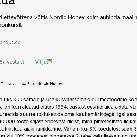
i ettevõttena võitis Nordic Honey kolm auhinda maail
konkursil.
jandus.ee
Salvesta
Vihja
 Taste auhinda.
Foto:
Nordic Honey
on üks kuulsamaid ja usaldusväärsemaid gurmeetoodete ko
a on korraldatud alates 1994. aastast eesmärgiga aidata väi
ureerida suurte toidukettide oma kaubamärkidega. Igal aast
10 000 toote sajast erinevast riigist, mida pimetestivad ligik
dukriitikut, ajakirjanikku jne. Vähem kui 3% toodetest saab 
m kui 10% toodetest hinnatakse 2-tähe vääriliseks ning u