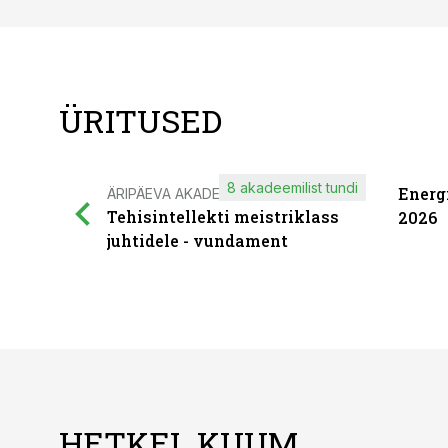
ÜRITUSED
8 akadeemilist tundi
Energ
ÄRIPÄEVA AKADEEMIA
Tehisintellekti meistriklass
2026
juhtidele - vundament
HETKEL KUUM