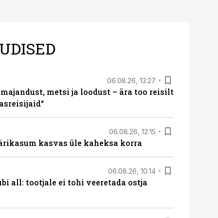
UDISED
06.08.26, 13:27
majandust, metsi ja loodust – ära too reisilt
sreisijaid“
06.08.26, 12:15
ärikasum kasvas üle kaheksa korra
06.08.26, 10:14
i all: tootjale ei tohi veeretada ostja