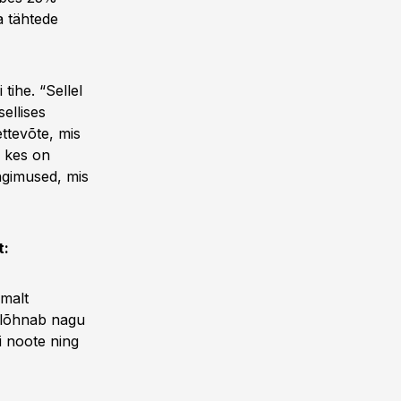
a tähtede
tihe. “Sellel
ellises
ettevõte, mis
 kes on
ingimused, mis
t:
imalt
, lõhnab nagu
si noote ning