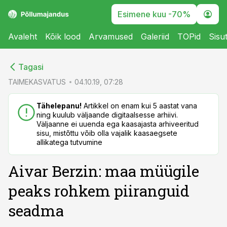
Esimene kuu -70%
Avaleht
Kõik lood
Arvamused
Galeriid
TOPid
Sisu
cebook
cebook
Tagasi
Twitter)
Twitter)
TAIMEKASVATUS
04.10.19, 07:28
kedIn
kedIn
Tähelepanu!
Artikkel on enam kui 5 aastat vana
ning kuulub väljaande digitaalsesse arhiivi.
ail
ail
Väljaanne ei uuenda ega kaasajasta arhiveeritud
sisu, mistõttu võib olla vajalik kaasaegsete
k
k
allikatega tutvumine
Aivar Berzin: maa müügile
peaks rohkem piiranguid
seadma