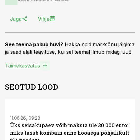
Jaga
Vihja
See teema pakub huvi?
Hakka neid märksõnu jälgima
ja saad alati teavituse, kui sel teemal ilmub midagi uut!
Taimekasvatus
SEOTUD LOOD
ST
11.06.26, 09:28
Üks seisakupäev võib maksta üle 30 000 euro:
miks tasub kombain enne hooaega põhjalikult