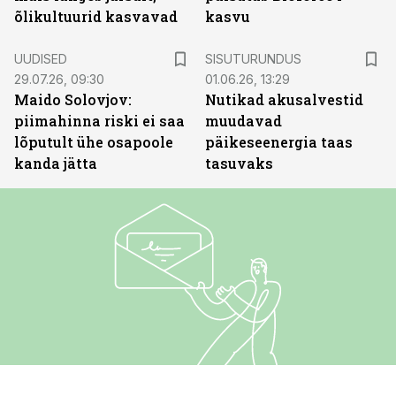
õlikultuurid kasvavad
kasvu
ST
UUDISED
SISUTURUNDUS
29.07.26, 09:30
01.06.26, 13:29
Maido Solovjov:
Nutikad akusalvestid
piimahinna riski ei saa
muudavad
lõputult ühe osapoole
päikeseenergia taas
kanda jätta
tasuvaks