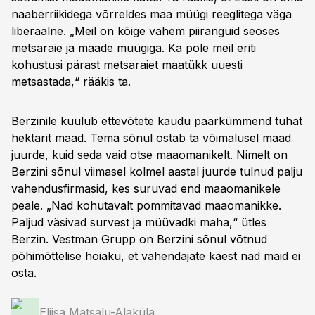
naaberriikidega võrreldes maa müügi reeglitega väga
liberaalne. „Meil on kõige vähem piiranguid seoses
metsaraie ja maade müügiga. Ka pole meil eriti
kohustusi pärast metsaraiet maatükk uuesti
metsastada,“ rääkis ta.
Berzinile kuulub ettevõtete kaudu paarkümmend tuhat
hektarit maad. Tema sõnul ostab ta võimalusel maad
juurde, kuid seda vaid otse maaomanikelt. Nimelt on
Berzini sõnul viimasel kolmel aastal juurde tulnud palju
vahendusfirmasid, kes suruvad end maaomanikele
peale. „Nad kohutavalt pommitavad maaomanikke.
Paljud väsivad survest ja müüvadki maha,“ ütles
Berzin. Vestman Grupp on Berzini sõnul võtnud
põhimõttelise hoiaku, et vahendajate käest nad maid ei
osta.
Eliisa Matsalu-Alaküla