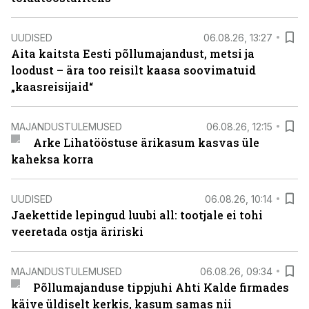
UUDISED
06.08.26, 13:27
Aita kaitsta Eesti põllumajandust, metsi ja
loodust – ära too reisilt kaasa soovimatuid
„kaasreisijaid“
MAJANDUSTULEMUSED
06.08.26, 12:15
Arke Lihatööstuse ärikasum kasvas üle
kaheksa korra
UUDISED
06.08.26, 10:14
Jaekettide lepingud luubi all: tootjale ei tohi
veeretada ostja äririski
MAJANDUSTULEMUSED
06.08.26, 09:34
Põllumajanduse tippjuhi Ahti Kalde firmades
käive üldiselt kerkis, kasum samas nii