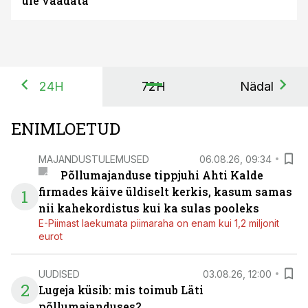
üle vaadata
24H
72H
Nädal
ENIMLOETUD
MAJANDUSTULEMUSED
06.08.26, 09:34
Põllumajanduse tippjuhi Ahti Kalde
firmades käive üldiselt kerkis, kasum samas
1
nii kahekordistus kui ka sulas pooleks
E-Piimast laekumata piimaraha on enam kui 1,2 miljonit
eurot
UUDISED
03.08.26, 12:00
2
Lugeja küsib: mis toimub Läti
põllumajanduses?