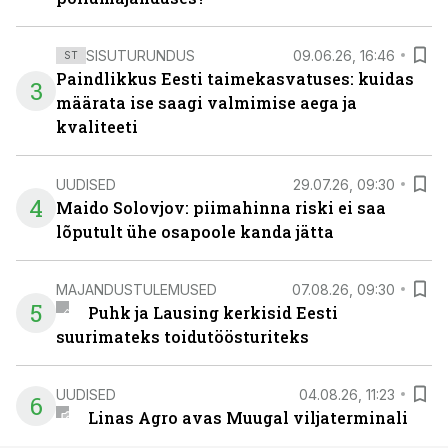
SISUTURUNDUS
09.06.26, 16:46
ST
Paindlikkus Eesti taimekasvatuses: kuidas
3
määrata ise saagi valmimise aega ja
kvaliteeti
UUDISED
29.07.26, 09:30
4
Maido Solovjov: piimahinna riski ei saa
lõputult ühe osapoole kanda jätta
MAJANDUSTULEMUSED
07.08.26, 09:30
5
Puhk ja Lausing kerkisid Eesti
suurimateks toidutöösturiteks
UUDISED
04.08.26, 11:23
6
Linas Agro avas Muugal viljaterminali