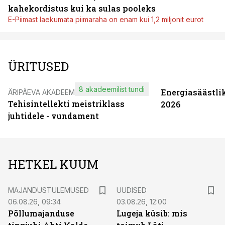
kahekordistus kui ka sulas pooleks
E-Piimast laekumata piimaraha on enam kui 1,2 miljonit eurot
ÜRITUSED
8 akadeemilist tundi
Energiasäästli
ÄRIPÄEVA AKADEEMIA
Tehisintellekti meistriklass
2026
juhtidele - vundament
HETKEL KUUM
MAJANDUSTULEMUSED
UUDISED
06.08.26, 09:34
03.08.26, 12:00
Põllumajanduse
Lugeja küsib: mis