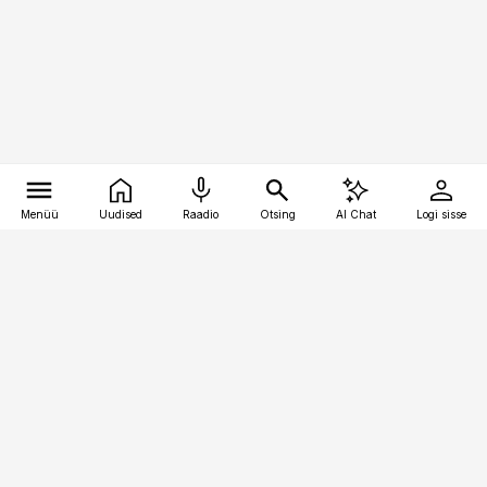
Menüü
Uudised
Raadio
Otsing
AI Chat
Logi sisse
Vana-Lõuna 39/1, 19094 Tallinn
(+372) 667 0111
pollumajandus@pollumajandus.ee
Telli
Reklaam
Firmast