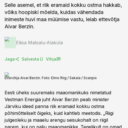
Selle asemel, et riik eramaid kokku ostma hakkab,
võiks hoopiski mõelda, kuidas vähendada
inimeste huvi maa müümise vastu, leiab ettevõtja
Aivar Berzin.
Eliisa Matsalu-Alaküla
Jaga
Salvesta
Vihja
Ettevõtja Aivar Berzin. Foto: Elmo Riig / Sakala / Scanpix
Eesti üheks suuremaks maaomanikuks nimetatud
Vestman Energia juht Aivar Berzin peab minister
Järviku ideed panna riik eramaid kokku ostma
põhimõtteliselt õigeks, kuid kahtleb meetodis. „Riigi
julgeoleku ja maaelu arengu seisukohalt on riigil
parem, kui on palju maaomanikke. Tegelikult on omad