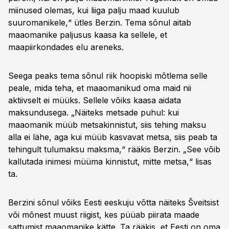
miinused olemas, kui liiga palju maad kuulub
suuromanikele,“ ütles Berzin. Tema sõnul aitab
maaomanike paljusus kaasa ka sellele, et
maapiirkondades elu areneks.
Seega peaks tema sõnul riik hoopiski mõtlema selle
peale, mida teha, et maaomanikud oma maid nii
aktiivselt ei müüks. Sellele võiks kaasa aidata
maksundusega. „Näiteks metsade puhul: kui
maaomanik müüb metsakinnistut, siis tehing maksu
alla ei lähe, aga kui müüb kasvavat metsa, siis peab ta
tehingult tulumaksu maksma,“ rääkis Berzin. „See võib
kallutada inimesi müüma kinnistut, mitte metsa,“ lisas
ta.
Berzini sõnul võiks Eesti eeskuju võtta näiteks Šveitsist
või mõnest muust riigist, kes püüab piirata maade
sattumist maaomanike kätte. Ta rääkis, et Eesti on oma