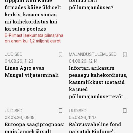
tippjuhi Ahti Kalde
toimub Läti
firmades käive üldiselt
põllumajanduses?
kerkis, kasum samas
nii kahekordistus kui
ka sulas pooleks
E-Piimast laekumata piimaraha
on enam kui 1,2 miljonit eurot
UUDISED
MAJANDUSTULEMUSED
04.08.26, 11:23
04.08.26, 12:14
Linas Agro avas
Infortari ärikasum
Muugal viljaterminali
peaaegu kahekordistus,
kasumlikkust toetasid
ka uued
põllumajandusettevõtted
UUDISED
UUDISED
03.08.26, 09:15
05.08.26, 11:17
Euroopa saagiprognoos:
Rahvusvaheline fond
mais langeb järsult,
paisutab Bioforce’i