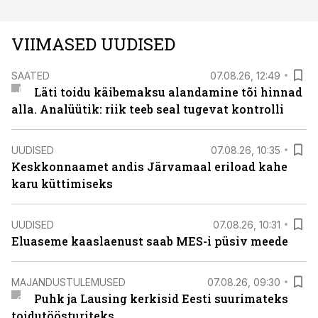
VIIMASED UUDISED
SAATED
07.08.26, 12:49
Läti toidu käibemaksu alandamine tõi hinnad
alla. Analüütik: riik teeb seal tugevat kontrolli
UUDISED
07.08.26, 10:35
Keskkonnaamet andis Järvamaal eriload kahe
karu küttimiseks
UUDISED
07.08.26, 10:31
Eluaseme kaaslaenust saab MES-i püsiv meede
MAJANDUSTULEMUSED
07.08.26, 09:30
Puhk ja Lausing kerkisid Eesti suurimateks
toidutöösturiteks