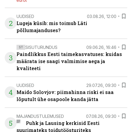
eurot
UUDISED
03.08.26, 12:00
2
Lugeja küsib: mis toimub Läti
põllumajanduses?
SISUTURUNDUS
09.06.26, 16:46
ST
Paindlikkus Eesti taimekasvatuses: kuidas
3
määrata ise saagi valmimise aega ja
kvaliteeti
UUDISED
29.07.26, 09:30
4
Maido Solovjov: piimahinna riski ei saa
lõputult ühe osapoole kanda jätta
MAJANDUSTULEMUSED
07.08.26, 09:30
5
Puhk ja Lausing kerkisid Eesti
suurimateks toidutöösturiteks