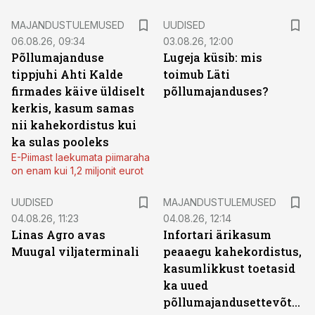
MAJANDUSTULEMUSED
UUDISED
06.08.26, 09:34
03.08.26, 12:00
Põllumajanduse
Lugeja küsib: mis
tippjuhi Ahti Kalde
toimub Läti
firmades käive üldiselt
põllumajanduses?
kerkis, kasum samas
nii kahekordistus kui
ka sulas pooleks
E-Piimast laekumata piimaraha
on enam kui 1,2 miljonit eurot
UUDISED
MAJANDUSTULEMUSED
04.08.26, 11:23
04.08.26, 12:14
Linas Agro avas
Infortari ärikasum
Muugal viljaterminali
peaaegu kahekordistus,
kasumlikkust toetasid
ka uued
põllumajandusettevõtted