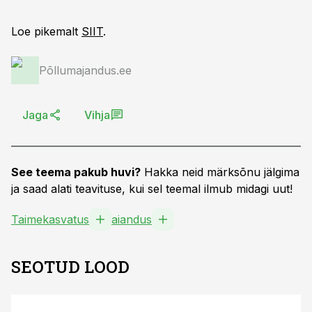
Loe pikemalt
SIIT
.
Põllumajandus.ee
Jaga
Vihja
See teema pakub huvi?
Hakka neid märksõnu jälgima
ja saad alati teavituse, kui sel teemal ilmub midagi uut!
Taimekasvatus
aiandus
SEOTUD LOOD
ST