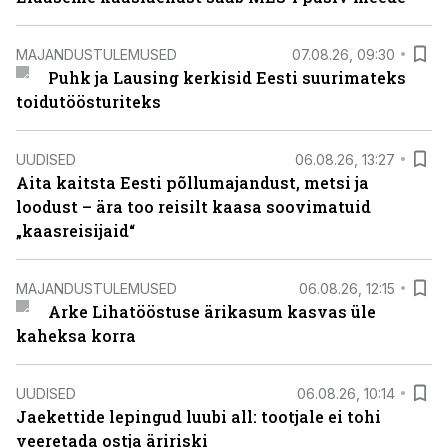
MAJANDUSTULEMUSED
07.08.26, 09:30
Puhk ja Lausing kerkisid Eesti suurimateks
toidutöösturiteks
UUDISED
06.08.26, 13:27
Aita kaitsta Eesti põllumajandust, metsi ja
loodust – ära too reisilt kaasa soovimatuid
„kaasreisijaid“
MAJANDUSTULEMUSED
06.08.26, 12:15
Arke Lihatööstuse ärikasum kasvas üle
kaheksa korra
UUDISED
06.08.26, 10:14
Jaekettide lepingud luubi all: tootjale ei tohi
veeretada ostja äririski