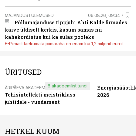
MAJANDUSTULEMUSED
06.08.26, 09:34
Põllumajanduse tippjuhi Ahti Kalde firmades
käive üldiselt kerkis, kasum samas nii
kahekordistus kui ka sulas pooleks
E-Piimast laekumata piimaraha on enam kui 1,2 miljonit eurot
ÜRITUSED
8 akadeemilist tundi
Energiasäästli
ÄRIPÄEVA AKADEEMIA
Tehisintellekti meistriklass
2026
juhtidele - vundament
HETKEL KUUM