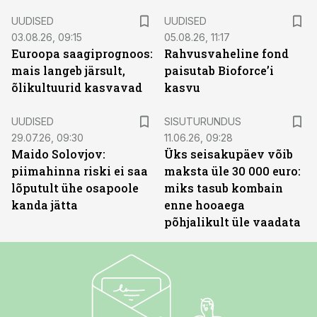
UUDISED
UUDISED
03.08.26, 09:15
05.08.26, 11:17
Euroopa saagiprognoos:
Rahvusvaheline fond
mais langeb järsult,
paisutab Bioforce’i
õlikultuurid kasvavad
kasvu
ST
UUDISED
SISUTURUNDUS
29.07.26, 09:30
11.06.26, 09:28
Maido Solovjov:
Üks seisakupäev võib
piimahinna riski ei saa
maksta üle 30 000 euro:
lõputult ühe osapoole
miks tasub kombain
kanda jätta
enne hooaega
põhjalikult üle vaadata