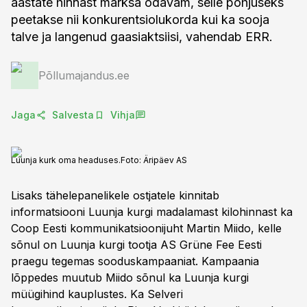
aastate hinnast märksa odavam, selle põhjuseks
peetakse nii konkurentsiolukorda kui ka sooja
talve ja langenud gaasiaktsiisi, vahendab ERR.
Põllumajandus.ee
Jaga
Salvesta
Vihja
Luunja kurk oma headuses.
Foto:
Äripäev AS
Lisaks tähelepanelikele ostjatele kinnitab
informatsiooni Luunja kurgi madalamast kilohinnast ka
Coop Eesti kommunikatsioonijuht Martin Miido, kelle
sõnul on Luunja kurgi tootja AS Grüne Fee Eesti
praegu tegemas sooduskampaaniat. Kampaania
lõppedes muutub Miido sõnul ka Luunja kurgi
müügihind kauplustes. Ka Selveri