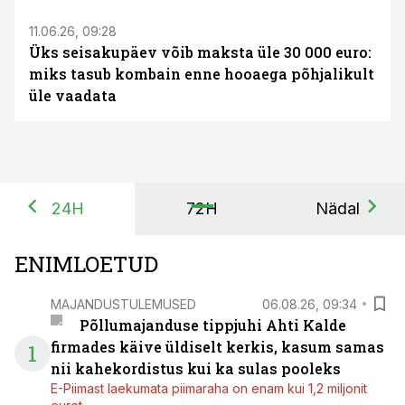
11.06.26, 09:28
Üks seisakupäev võib maksta üle 30 000 euro:
miks tasub kombain enne hooaega põhjalikult
üle vaadata
24H
72H
Nädal
ENIMLOETUD
MAJANDUSTULEMUSED
06.08.26, 09:34
Põllumajanduse tippjuhi Ahti Kalde
firmades käive üldiselt kerkis, kasum samas
1
nii kahekordistus kui ka sulas pooleks
E-Piimast laekumata piimaraha on enam kui 1,2 miljonit