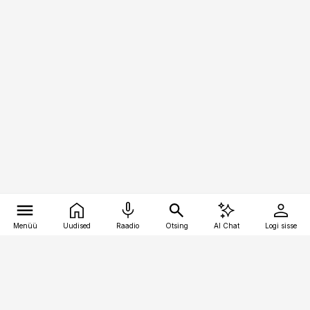
Menüü
Uudised
Raadio
Otsing
AI Chat
Logi sisse
Vana-Lõuna 39/1, 19094 Tallinn
(+372) 667 0111