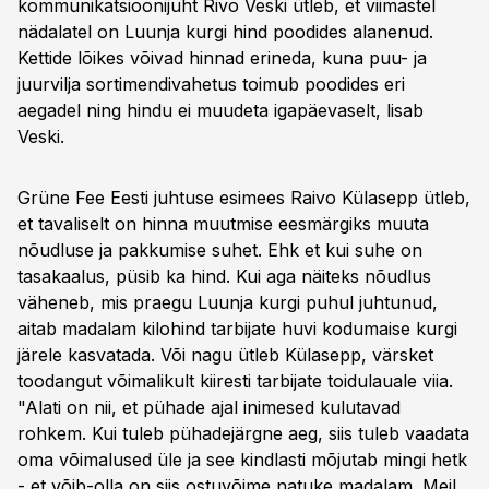
kommunikatsioonijuht Rivo Veski ütleb, et viimastel
nädalatel on Luunja kurgi hind poodides alanenud.
Kettide lõikes võivad hinnad erineda, kuna puu- ja
juurvilja sortimendivahetus toimub poodides eri
aegadel ning hindu ei muudeta igapäevaselt, lisab
Veski.
Grüne Fee Eesti juhtuse esimees Raivo Külasepp ütleb,
et tavaliselt on hinna muutmise eesmärgiks muuta
nõudluse ja pakkumise suhet. Ehk et kui suhe on
tasakaalus, püsib ka hind. Kui aga näiteks nõudlus
väheneb, mis praegu Luunja kurgi puhul juhtunud,
aitab madalam kilohind tarbijate huvi kodumaise kurgi
järele kasvatada. Või nagu ütleb Külasepp, värsket
toodangut võimalikult kiiresti tarbijate toidulauale viia.
"Alati on nii, et pühade ajal inimesed kulutavad
rohkem. Kui tuleb pühadejärgne aeg, siis tuleb vaadata
oma võimalused üle ja see kindlasti mõjutab mingi hetk
- et võib-olla on siis ostuvõime natuke madalam. Meil