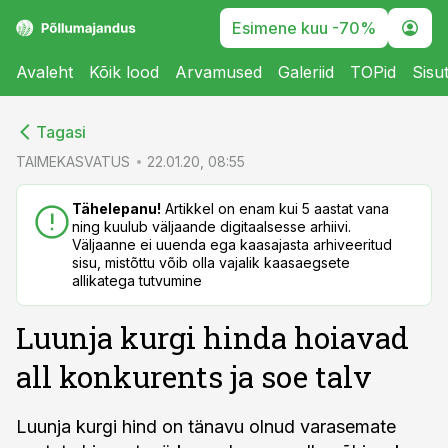
Esimene kuu -70%
Avaleht
Kõik lood
Arvamused
Galeriid
TOPid
Sisu
cebook
cebook
Tagasi
Twitter)
Twitter)
TAIMEKASVATUS
22.01.20, 08:55
kedIn
kedIn
Tähelepanu!
Artikkel on enam kui 5 aastat vana
ning kuulub väljaande digitaalsesse arhiivi.
ail
ail
Väljaanne ei uuenda ega kaasajasta arhiveeritud
sisu, mistõttu võib olla vajalik kaasaegsete
k
k
allikatega tutvumine
Luunja kurgi hinda hoiavad
all konkurents ja soe talv
Luunja kurgi hind on tänavu olnud varasemate