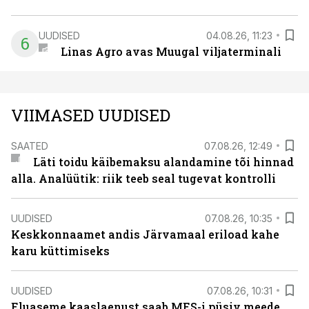
UUDISED
04.08.26, 11:23
6
Linas Agro avas Muugal viljaterminali
VIIMASED UUDISED
SAATED
07.08.26, 12:49
Läti toidu käibemaksu alandamine tõi hinnad
alla. Analüütik: riik teeb seal tugevat kontrolli
UUDISED
07.08.26, 10:35
Keskkonnaamet andis Järvamaal eriload kahe
karu küttimiseks
UUDISED
07.08.26, 10:31
Eluaseme kaaslaenust saab MES-i püsiv meede