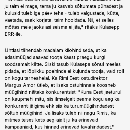
ju taim ei maga, tema ju kasvab sõltumata pühadest ja
kulusid tuleb iga päev teha - tuleb valgustada, kütta,
väetada, saak korjata, taim hooldada. Nii, et selles
mõttes meie jaoks asi seisma ei jää," rääkis Külasepp
ERR-ile.
Ühtlasi tähendab madalam kilohind seda, et ka
edasimüüjad saavad tootja käest praegu kurgi
soodsamalt kätte. Siiski tasub Külasepa sõnul meeles
pidada, et lõplikku poehinda ei kujunda tootja, vaid roll
on kogu tarneahelal. Ka Rimi Eesti ostudirektor
Margus Amor ütleb, et lisaks ostuhinnale koosneb
müügihind näiteks konkurentsist: "Kuna Eesti jaeturul
on kaupmehi mitu, siis ilmselgelt peame kogu aeg ka
konkurenti jälgima ehk siis ka turumüügihindadest
sõltub müügihind. Ja lisaks tuleb nii nagu Rimis, ka
mitmes teises ketis aeg-ajalt ju ka erinevaid
kampaaniaid, kus hinnad erinevad tavahindadest."