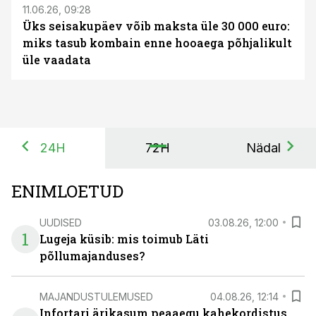
11.06.26, 09:28
Üks seisakupäev võib maksta üle 30 000 euro:
miks tasub kombain enne hooaega põhjalikult
üle vaadata
24H
72H
Nädal
ENIMLOETUD
UUDISED
03.08.26, 12:00
1
Lugeja küsib: mis toimub Läti
põllumajanduses?
MAJANDUSTULEMUSED
04.08.26, 12:14
Infortari ärikasum peaaegu kahekordistus,