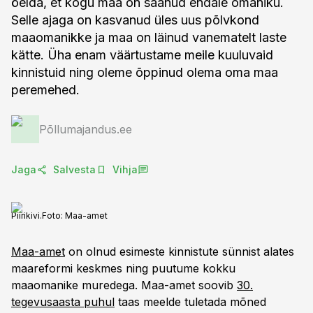
öelda, et kogu maa on saanud endale omaniku.
Selle ajaga on kasvanud üles uus põlvkond
maaomanikke ja maa on läinud vanematelt laste
kätte. Üha enam väärtustame meile kuuluvaid
kinnistuid ning oleme õppinud olema oma maa
peremehed.
Põllumajandus.ee
Jaga
Salvesta
Vihja
Piirikivi.
Foto:
Maa-amet
Maa-amet
on olnud esimeste kinnistute sünnist alates
maareformi keskmes ning puutume kokku
maaomanike muredega. Maa-amet soovib
30.
tegevusaasta puhul
taas meelde tuletada mõned