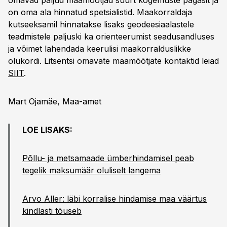
omavad paljud maamõõtjad suurt kogemuste pagasit ja
on oma ala hinnatud spetsialistid. Maakorraldaja
kutseeksamil hinnatakse lisaks geodeesiaalastele
teadmistele paljuski ka orienteerumist seadusandluses
ja võimet lahendada keerulisi maakorralduslikke
olukordi. Litsentsi omavate maamõõtjate kontaktid leiad
SIIT
.
Mart Ojamäe, Maa-amet
LOE LISAKS:
Põllu- ja metsamaade ümberhindamisel peab
tegelik maksumäär oluliselt langema
Arvo Aller: läbi korralise hindamise maa väärtus
kindlasti tõuseb