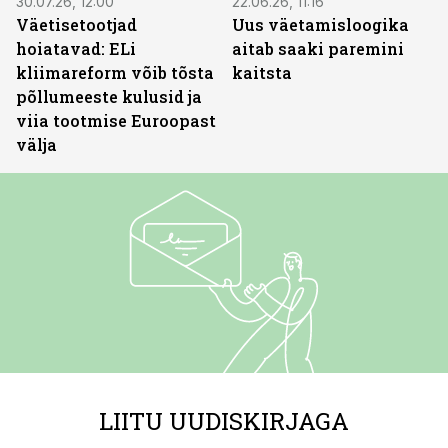
30.07.26, 12:00
22.06.26, 11:16
Väetisetootjad
Uus väetamisloogika
hoiatavad: ELi
aitab saaki paremini
kliimareform võib tõsta
kaitsta
põllumeeste kulusid ja
viia tootmise Euroopast
välja
LIITU UUDISKIRJAGA