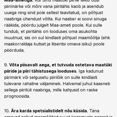
Maa-ametiga.
Kui Sinu maatüki piirile tekib uusi
piirimärke või mõni vana piiritähis kaob ja asendub
uuega ning sind pole sellest teavitatud, on põhjust
naabriga ühendust võtta. Kui naaber ei soovi sinuga
rääkida, pöördu julgelt Maa-ameti poole. Kui sulle
tundub, et piiritähis on looduses oma asukohta
muutnud, siis on sul kindlasti põhjust maamõõtja (ehk
maakorraldaja kutset ja litsentsi omava isiku) poole
pöörduda.
9.
Võta piisavalt aega, et tutvuda ostetava maatüki
piiride ja piiri tähistusega looduses
. Iga kadunud
piirimärk või selgusetu piirilõik on sulle kindlasti
tulevane rahaline väljaminek. Halvemal juhul kaasneb
sellega piiritüli naabriga, mille kahjusid on raske
prognoosida.
10.
Ära karda spetsialistidelt nõu küsida
. Täna