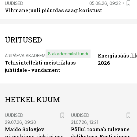
UUDISED
05.08.26, 09:22
Vihmane juuli pidurdas saagikoristust
ÜRITUSED
8 akadeemilist tundi
Energiasäästli
ÄRIPÄEVA AKADEEMIA
Tehisintellekti meistriklass
2026
juhtidele - vundament
HETKEL KUUM
UUDISED
UUDISED
29.07.26, 09:30
31.07.26, 13:21
Maido Solovjov:
Põllul roomab tulevane
piimahinna riski ei saa
delikatess: Eesti ainsas