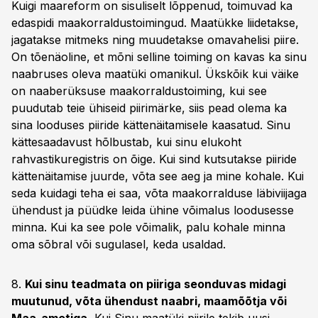
Kuigi maareform on sisuliselt lõppenud, toimuvad ka
edaspidi maakorraldustoimingud. Maatükke liidetakse,
jagatakse mitmeks ning muudetakse omavahelisi piire.
On tõenäoline, et mõni selline toiming on kavas ka sinu
naabruses oleva maatüki omanikul. Ükskõik kui väike
on naaberüksuse maakorraldustoiming, kui see
puudutab teie ühiseid piirimärke, siis pead olema ka
sina looduses piiride kättenäitamisele kaasatud. Sinu
kättesaadavust hõlbustab, kui sinu elukoht
rahvastikuregistris on õige. Kui sind kutsutakse piiride
kättenäitamise juurde, võta see aeg ja mine kohale. Kui
seda kuidagi teha ei saa, võta maakorralduse läbiviijaga
ühendust ja püüdke leida ühine võimalus loodusesse
minna. Kui ka see pole võimalik, palu kohale minna
oma sõbral või sugulasel, keda usaldad.
8.
Kui sinu teadmata on piiriga seonduvas midagi
muutunud, võta ühendust naabri, maamõõtja või