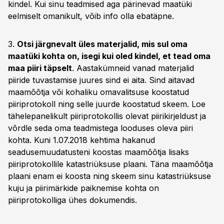
kindel. Kui sinu teadmised aga pärinevad maatüki
eelmiselt omanikult, võib info olla ebatäpne.
3.
Otsi järgnevalt üles materjalid, mis sul oma
maatüki kohta on, isegi kui oled kindel, et tead oma
maa piiri täpselt
. Aastakümneid vanad materjalid
piiride tuvastamise juures sind ei aita. Sind aitavad
maamõõtja või kohaliku omavalitsuse koostatud
piiriprotokoll ning selle juurde koostatud skeem. Loe
tähelepanelikult piiriprotokollis olevat piirikirjeldust ja
võrdle seda oma teadmistega looduses oleva piiri
kohta. Kuni 1.07.2018 kehtima hakanud
seadusemuudatusteni koostas maamõõtja lisaks
piiriprotokollile katastriüksuse plaani. Täna maamõõtja
plaani enam ei koosta ning skeem sinu katastriüksuse
kuju ja piirimärkide paiknemise kohta on
piiriprotokolliga ühes dokumendis.