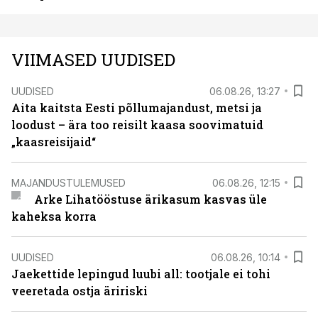
VIIMASED UUDISED
UUDISED
06.08.26, 13:27
Aita kaitsta Eesti põllumajandust, metsi ja
loodust – ära too reisilt kaasa soovimatuid
„kaasreisijaid“
MAJANDUSTULEMUSED
06.08.26, 12:15
Arke Lihatööstuse ärikasum kasvas üle
kaheksa korra
UUDISED
06.08.26, 10:14
Jaekettide lepingud luubi all: tootjale ei tohi
veeretada ostja äririski