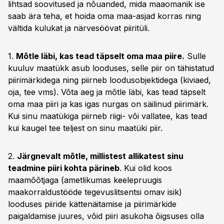
lihtsad soovitused ja nõuanded, mida maaomanik ise
saab ära teha, et hoida oma maa-asjad korras ning
vältida kulukat ja närvesöövat piiritüli.
1.
Mõtle läbi, kas tead täpselt oma maa piire.
Sulle
kuuluv maatükk asub looduses, selle piir on tähistatud
piirimärkidega ning piirneb loodusobjektidega (kiviaed,
oja, tee vms). Võta aeg ja mõtle läbi, kas tead täpselt
oma maa piiri ja kas igas nurgas on säilinud piirimärk.
Kui sinu maatükiga piirneb riigi- või vallatee, kas tead
kui kaugel tee teljest on sinu maatüki piir.
2.
Järgnevalt mõtle, millistest allikatest sinu
teadmine piiri kohta pärineb
. Kui olid koos
maamõõtjaga (ametlikumas keelepruugis
maakorraldustööde tegevuslitsentsi omav isik)
looduses piiride kättenäitamise ja piirimärkide
paigaldamise juures, võid piiri asukoha õigsuses olla