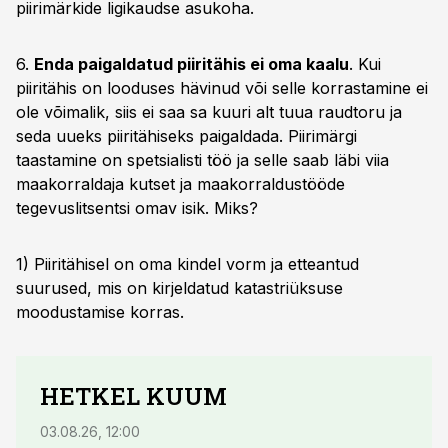
piirimärkide ligikaudse asukoha.
6.
Enda paigaldatud piiritähis ei oma kaalu
. Kui
piiritähis on looduses hävinud või selle korrastamine ei
ole võimalik, siis ei saa sa kuuri alt tuua raudtoru ja
seda uueks piiritähiseks paigaldada. Piirimärgi
taastamine on spetsialisti töö ja selle saab läbi viia
maakorraldaja kutset ja maakorraldustööde
tegevuslitsentsi omav isik. Miks?
1) Piiritähisel on oma kindel vorm ja etteantud
suurused, mis on kirjeldatud katastriüksuse
moodustamise korras.
HETKEL KUUM
03.08.26, 12:00
04.08.