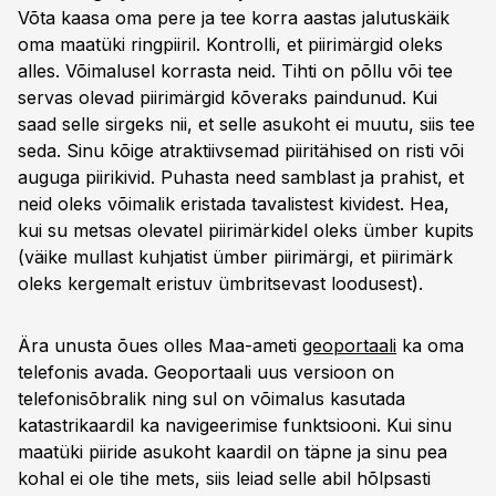
Võta kaasa oma pere ja tee korra aastas jalutuskäik
oma maatüki ringpiiril. Kontrolli, et piirimärgid oleks
alles. Võimalusel korrasta neid. Tihti on põllu või tee
servas olevad piirimärgid kõveraks paindunud. Kui
saad selle sirgeks nii, et selle asukoht ei muutu, siis tee
seda. Sinu kõige atraktiivsemad piiritähised on risti või
auguga piirikivid. Puhasta need samblast ja prahist, et
neid oleks võimalik eristada tavalistest kividest. Hea,
kui su metsas olevatel piirimärkidel oleks ümber kupits
(väike mullast kuhjatist ümber piirimärgi, et piirimärk
oleks kergemalt eristuv ümbritsevast loodusest).
Ära unusta õues olles Maa-ameti
geoportaali
ka oma
telefonis avada. Geoportaali uus versioon on
telefonisõbralik ning sul on võimalus kasutada
katastrikaardil ka navigeerimise funktsiooni. Kui sinu
maatüki piiride asukoht kaardil on täpne ja sinu pea
kohal ei ole tihe mets, siis leiad selle abil hõlpsasti