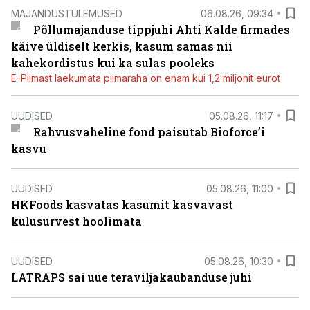
MAJANDUSTULEMUSED
06.08.26, 09:34
Põllumajanduse tippjuhi Ahti Kalde firmades
käive üldiselt kerkis, kasum samas nii
kahekordistus kui ka sulas pooleks
E-Piimast laekumata piimaraha on enam kui 1,2 miljonit eurot
UUDISED
05.08.26, 11:17
Rahvusvaheline fond paisutab Bioforce’i
kasvu
UUDISED
05.08.26, 11:00
HKFoods kasvatas kasumit kasvavast
kulusurvest hoolimata
UUDISED
05.08.26, 10:30
LATRAPS sai uue teraviljakaubanduse juhi