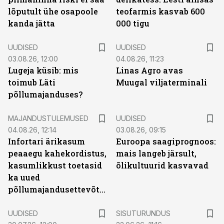
lõputult ühe osapoole
teofarmis kasvab 600
kanda jätta
000 tigu
UUDISED
UUDISED
03.08.26, 12:00
04.08.26, 11:23
Lugeja küsib: mis
Linas Agro avas
toimub Läti
Muugal viljaterminali
põllumajanduses?
MAJANDUSTULEMUSED
UUDISED
04.08.26, 12:14
03.08.26, 09:15
Infortari ärikasum
Euroopa saagiprognoos:
peaaegu kahekordistus,
mais langeb järsult,
kasumlikkust toetasid
õlikultuurid kasvavad
ka uued
põllumajandusettevõtted
ST
UUDISED
SISUTURUNDUS