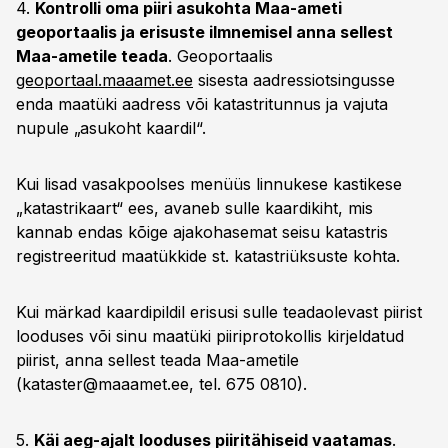
4.
Kontrolli oma piiri asukohta Maa-ameti
geoportaalis ja erisuste ilmnemisel anna sellest
Maa-ametile teada
. Geoportaalis
geoportaal.maaamet.ee
sisesta aadressiotsingusse
enda maatüki aadress või katastritunnus ja vajuta
nupule „asukoht kaardil“.
Kui lisad vasakpoolses menüüs linnukese kastikese
„katastrikaart“ ees, avaneb sulle kaardikiht, mis
kannab endas kõige ajakohasemat seisu katastris
registreeritud maatükkide st. katastriüksuste kohta.
Kui märkad kaardipildil erisusi sulle teadaolevast piirist
looduses või sinu maatüki piiriprotokollis kirjeldatud
piirist, anna sellest teada Maa-ametile
(
kataster@maaamet.ee
, tel. 675 0810).
5.
Käi aeg-ajalt looduses piiritähiseid vaatamas
.