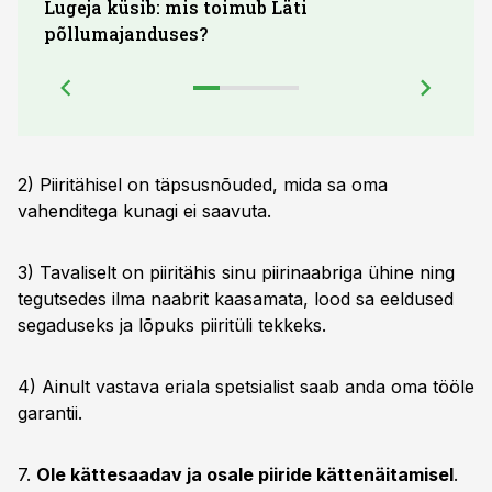
Lugeja küsib: mis toimub Läti
põllumajanduses?
2) Piiritähisel on täpsusnõuded, mida sa oma
vahenditega kunagi ei saavuta.
3) Tavaliselt on piiritähis sinu piirinaabriga ühine ning
tegutsedes ilma naabrit kaasamata, lood sa eeldused
segaduseks ja lõpuks piiritüli tekkeks.
4) Ainult vastava eriala spetsialist saab anda oma tööle
garantii.
7.
Ole kättesaadav ja osale piiride kättenäitamisel
.