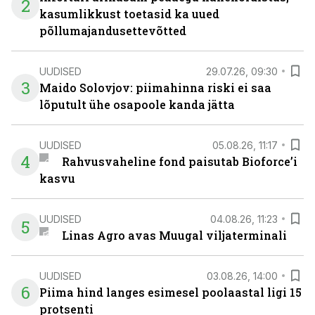
2
kasumlikkust toetasid ka uued
põllumajandusettevõtted
UUDISED
29.07.26, 09:30
3
Maido Solovjov: piimahinna riski ei saa
lõputult ühe osapoole kanda jätta
UUDISED
05.08.26, 11:17
4
Rahvusvaheline fond paisutab Bioforce’i
kasvu
UUDISED
04.08.26, 11:23
5
Linas Agro avas Muugal viljaterminali
UUDISED
03.08.26, 14:00
6
Piima hind langes esimesel poolaastal ligi 15
protsenti