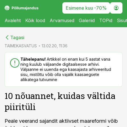
Esimene kuu -70%
Avaleht
Kõik lood
Arvamused
Galeriid
TOPid
Sisu
cebook
cebook
Tagasi
Twitter)
Twitter)
TAIMEKASVATUS
13.02.20, 11:36
kedIn
kedIn
Tähelepanu!
Artikkel on enam kui 5 aastat vana
ning kuulub väljaande digitaalsesse arhiivi.
ail
ail
Väljaanne ei uuenda ega kaasajasta arhiveeritud
sisu, mistõttu võib olla vajalik kaasaegsete
k
k
allikatega tutvumine
10 nõuannet, kuidas vältida
piiritüli
Peale veerand sajandit aktiivset maareformi võib