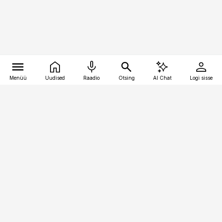
Menüü
Uudised
Raadio
Otsing
AI Chat
Logi sisse
Vana-Lõuna 39/1, 19094 Tallinn
(+372) 667 0111
pollumajandus@pollumajandus.ee
Telli
Reklaam
Firmast
Sisu kasutamisõigused
Ajakirjaniku