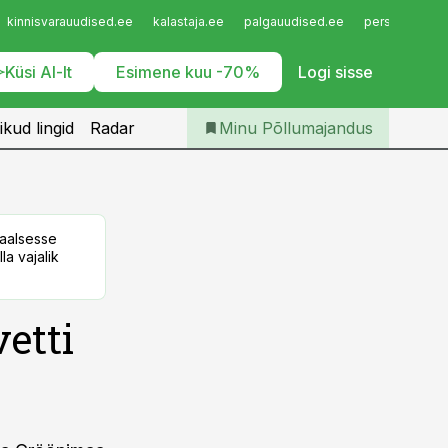
Iseteenindus
kinnisvarauudised.ee
kalastaja.ee
palgauudised.ee
personaliuudi
Telli Põllumajandus
Küsi AI-lt
Esimene kuu -70%
Logi sisse
ikud lingid
Radar
Minu Põllumajandus
taalsesse
la vajalik
vetti