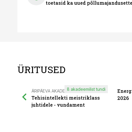
toetasid ka uued põllumajandusett
ÜRITUSED
8 akadeemilist tundi
Energ
ÄRIPÄEVA AKADEEMIA
Tehisintellekti meistriklass
2026
juhtidele - vundament