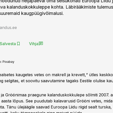
 möödunud neljapäeval oma seisukohad Euroopa Liidu 
ava kalanduskokkuleppe kohta. Läbirääkimiste tulemus
suuremaid kaugpüügivõimalusi.
jandus.ee
Salvesta
Vihja
o:
Pixabay
ealsetes kaugetes vetes on makrell ja krevett,“ ütles keskk
 selgitas, et soovitu saavutamine tagaks Eestile olulise kau
 ja Gröönimaa praegune kalanduskokkulepe sõlmiti 2007. aa
le aasta lõpus. See puudutab kalavarusid Grööni vetes, mi
uta. Tänu ülejäägile saavad Euroopa Liidu riigid sealt turska