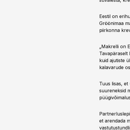
süvalesta, kr
Eestil on erih
Gröönimaa ma
piirkonna krev
„Makrelli on 
Tavapäraselt 
kuid ajutiste
kalavarude os
Tuus lisas, et
suureneksid m
püügivõimalus
Partnerluslep
et arendada m
vastutustundl