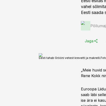
Eesti esitas
vahel sõlmit
Eesti saada 
Põlluma
Jaga
Eesti tahab Grööni vetest krevetti ja makrelli.
Fot
„Meie huvid s
Rene Kokk ning
Euroopa Liidu
saab läbi sel
ise ära ei kas