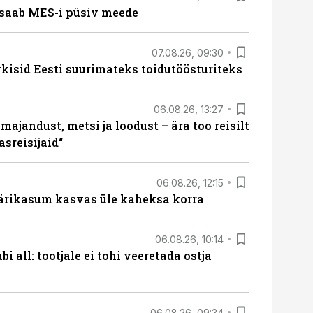
saab MES-i püsiv meede
07.08.26, 09:30
rkisid Eesti suurimateks toidutöösturiteks
06.08.26, 13:27
majandust, metsi ja loodust – ära too reisilt
sreisijaid“
06.08.26, 12:15
ärikasum kasvas üle kaheksa korra
06.08.26, 10:14
i all: tootjale ei tohi veeretada ostja
06.08.26, 09:34