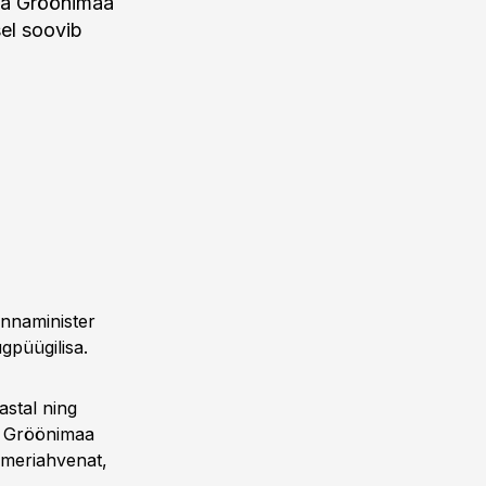
ja Gröönimaa
el soovib
onnaminister
gpüügilisa.
stal ning
da Gröönimaa
, meriahvenat,