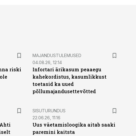
MAJANDUSTULEMUSED
04.08.26, 12:14
nna riski
Infortari ärikasum peaaegu
ole
kahekordistus, kasumlikkust
toetasid ka uued
põllumajandusettevõtted
ST
SISUTURUNDUS
22.06.26, 11:16
 Ahti
Uus väetamisloogika aitab saaki
iselt
paremini kaitsta