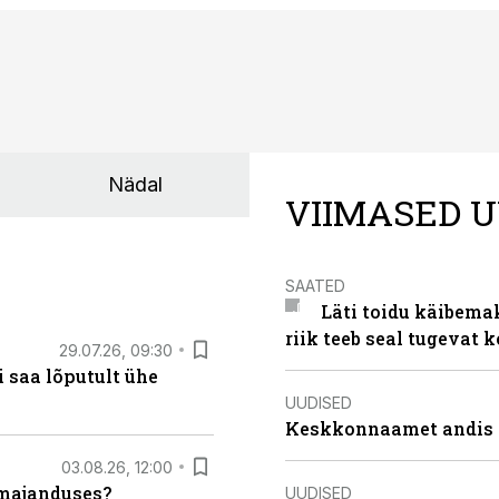
Nädal
VIIMASED U
SAATED
Läti toidu käibema
riik teeb seal tugevat k
29.07.26, 09:30
 saa lõputult ühe
UUDISED
Keskkonnaamet andis J
03.08.26, 12:00
umajanduses?
UUDISED