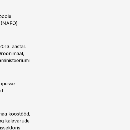
apoole
i (NAFO)
013. aastal.
Gröönimaal,
aministeeriumi
eppesse
id
imaa koostööd,
ing kalavarude
ssektoris