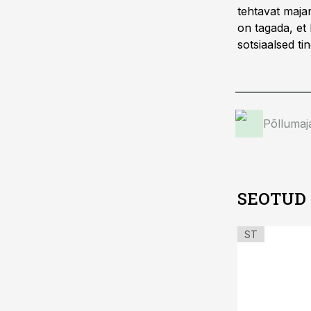
tehtavat majan
on tagada, et
sotsiaalsed t
Põllumaj
SEOTUD
ST