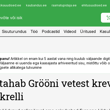
tikauudised.ee
kaubandus.ee
raamatupidaja.ee
ehitusuudised.ee
Infopank
Radar
Sisuturundus
Töö
Podcastid
Videod
Üritused
Kasul
panu!
Artikkel on enam kui 5 aastat vana ning kuulub väljaande digi
. Väljaanne ei uuenda ega kaasajasta arhiveeritud sisu, mistõttu võib ol
sete allikatega tutvumine
 tahab Grööni vetest kre
krelli