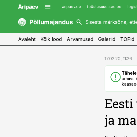
aripaev.ee
tööstusuudised.ee
logis
kaubandus.ee
imelineajalugu.ee
kinnisvarauudised.ee
imelineteadus.ee
Avaleht
Kõik lood
Arvamused
Galeriid
TOPid
cebook
cebook
17.02.20, 11:26
Twitter)
Twitter)
Tähele
kedIn
kedIn
arhiivi
kaasaeg
ail
ail
Eesti
k
k
ja ma