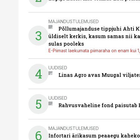
MAJANDUSTULEMUSED
Põllumajanduse tippjuhi Ahti K
3
üldiselt kerkis, kasum samas nii k
sulas pooleks
E-Piimast laekumata piimaraha on enam kui 1,2
UUDISED
4
Linas Agro avas Muugal viljate
UUDISED
5
Rahvusvaheline fond paisutab B
MAJANDUSTULEMUSED
6
Infortari ärikasum peaaegu kaheko