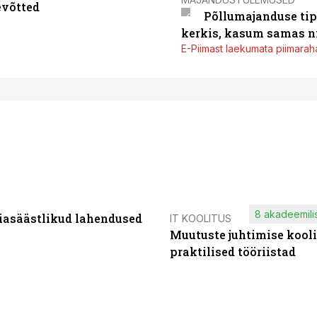
evõtted
Põllumajanduse tip
kerkis, kasum samas ni
E-Piimast laekumata piimaraha
8 akadeemilis
iasäästlikud lahendused
IT KOOLITUS
Muutuste juhtimise kooli
praktilised tööriistad