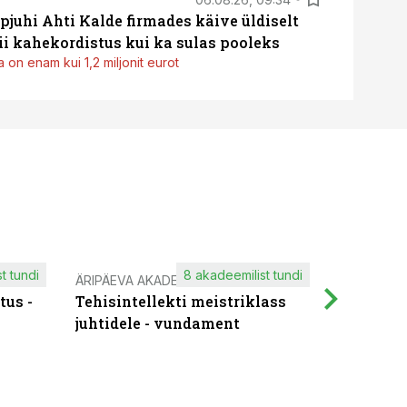
pjuhi Ahti Kalde firmades käive üldiselt
i kahekordistus kui ka sulas pooleks
 on enam kui 1,2 miljonit eurot
t tundi
8 akadeemilist tundi
ÄRIPÄEVA AKADEEMIA
IT KOOLIT
tus -
Tehisintellekti meistriklass
Muutuste
juhtidele - vundament
praktilis