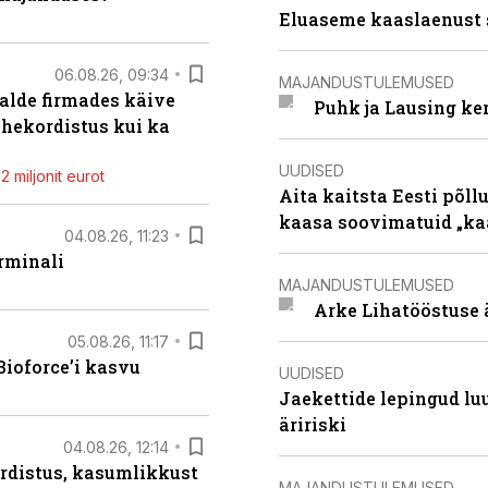
Eluaseme kaaslaenust 
06.08.26, 09:34
MAJANDUSTULEMUSED
alde firmades käive
Puhk ja Lausing ke
ahekordistus kui ka
UUDISED
 miljonit eurot
Aita kaitsta Eesti põllu
kaasa soovimatuid „kaa
04.08.26, 11:23
rminali
MAJANDUSTULEMUSED
Arke Lihatööstuse 
05.08.26, 11:17
ioforce’i kasvu
UUDISED
Jaekettide lepingud luub
äririski
04.08.26, 12:14
rdistus, kasumlikkust
MAJANDUSTULEMUSED