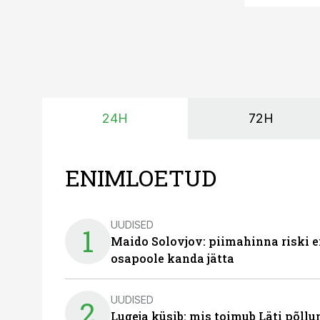
24H
72H
ENIMLOETUD
UUDISED
1
Maido Solovjov: piimahinna riski ei
osapoole kanda jätta
UUDISED
2
Lugeja küsib: mis toimub Läti põll