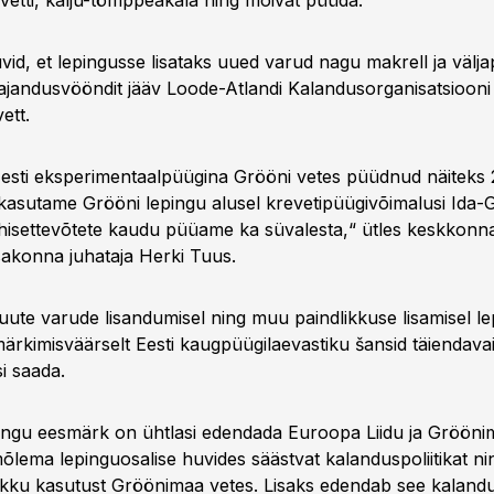
evetti, kalju-tömppeakala ning moivat püüda.
uvid, et lepingusse lisataks uued varud nagu makrell ja välj
jandusvööndit jääv Loode-Atlandi Kalandusorganisatsioon
ett.
Eesti eksperimentaalpüügina Grööni vetes püüdnud näiteks 2
kasutame Grööni lepingu alusel krevetipüügivõimalusi Ida-
 ühisettevõtete kaudu püüame ka süvalesta,“ ütles keskkonn
akonna juhataja Herki Tuus.
 uute varude lisandumisel ning muu paindlikkuse lisamisel l
ärkimisväärselt Eesti kaugpüügilaevastiku šansid täiendava
i saada.
ingu eesmärk on ühtlasi edendada Euroopa Liidu ja Gröön
õlema lepinguosalise huvides säästvat kalanduspoliitikat n
ikku kasutust Gröönimaa vetes. Lisaks edendab see kalandu