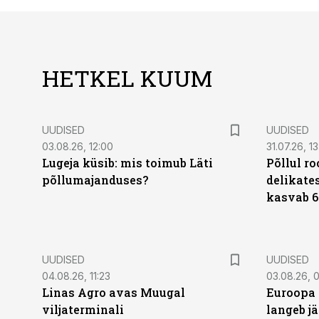
HETKEL KUUM
UUDISED
UUDISED
03.08.26, 12:00
31.07.26, 13
Lugeja küsib: mis toimub Läti
Põllul r
põllumajanduses?
delikates
kasvab 6
UUDISED
UUDISED
04.08.26, 11:23
03.08.26, 0
Linas Agro avas Muugal
Euroopa 
viljaterminali
langeb jä