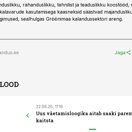
duslikku, rahanduslikku, tehnilist ja teaduslikku koostööd,
 kalavarude kasutamisega kaasneksid säästvad majandusliku
ingimused, sealhulgas Gröönimaa kalandussektori areng.
andus.ee
Jaga
 LOOD
22.06.26, 11:16
Uus väetamisloogika aitab saaki pare
kaitsta