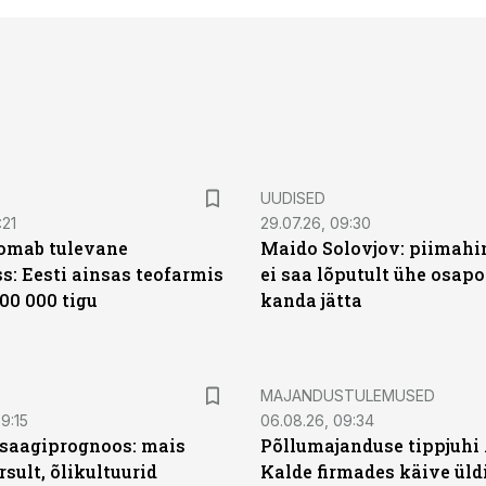
UUDISED
:21
29.07.26, 09:30
oomab tulevane
Maido Solovjov: piimahi
s: Eesti ainsas teofarmis
ei saa lõputult ühe osapo
00 000 tigu
kanda jätta
MAJANDUSTULEMUSED
9:15
06.08.26, 09:34
saagiprognoos: mais
Põllumajanduse tippjuhi
rsult, õlikultuurid
Kalde firmades käive üld