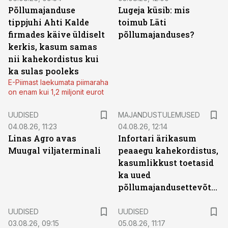
Põllumajanduse
Lugeja küsib: mis
tippjuhi Ahti Kalde
toimub Läti
firmades käive üldiselt
põllumajanduses?
kerkis, kasum samas
nii kahekordistus kui
ka sulas pooleks
E-Piimast laekumata piimaraha
on enam kui 1,2 miljonit eurot
UUDISED
MAJANDUSTULEMUSED
04.08.26, 11:23
04.08.26, 12:14
Linas Agro avas
Infortari ärikasum
Muugal viljaterminali
peaaegu kahekordistus,
kasumlikkust toetasid
ka uued
põllumajandusettevõtted
UUDISED
UUDISED
03.08.26, 09:15
05.08.26, 11:17