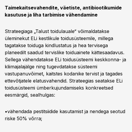
Taimekaitsevahendite, väetiste, antibiootikumide
kasutuse ja liha tarbimise vähendamine
Strateegiaga „Talust toidulauale“ võimaldatakse
üleminekut ELi kestlikule toidusüsteemile, millega
tagatakse toiduga kindlustatus ja hea tervisega
planeedilt saadud tervislike toiduainete kättesaadavus.
Sellega vähendatakse ELi toidusüsteemi keskkonna- ja
kliimajalajälge ning tugevdatakse süsteemi
vastupanuvõimet, kaitstes kodanike tervist ja tagades
ettevõtjatele elatusvahendid. Strateegias seatakse ELi
toidusüsteemi ümberkujundamiseks konkreetsed
eesmärgid, sealhulgas:
•vähendada pestitsiidide kasutamist ja nendega seotud
riske 50% võrra;