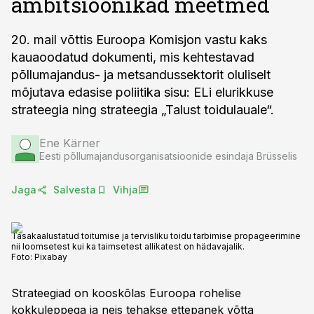
ambitsioonikad meetmed
20. mail võttis Euroopa Komisjon vastu kaks
kauaoodatud dokumenti, mis kehtestavad
põllumajandus- ja metsandussektorit oluliselt
mõjutava edasise poliitika sisu: ELi elurikkuse
strateegia ning strateegia „Talust toidulauale“.
Ene Kärner
Eesti põllumajandusorganisatsioonide esindaja Brüsselis
Jaga
Salvesta
Vihja
Tasakaalustatud toitumise ja tervisliku toidu tarbimise propageerimine
nii loomsetest kui ka taimsetest allikatest on hädavajalik.
Foto:
Pixabay
Strateegiad on kooskõlas Euroopa rohelise
kokkuleppega ja neis tehakse ettepanek võtta