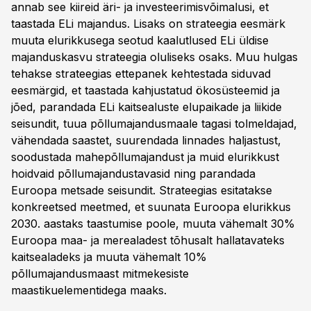
annab see kiireid äri- ja investeerimisvõimalusi, et
taastada ELi majandus. Lisaks on strateegia eesmärk
muuta elurikkusega seotud kaalutlused ELi üldise
majanduskasvu strateegia oluliseks osaks. Muu hulgas
tehakse strateegias ettepanek kehtestada siduvad
eesmärgid, et taastada kahjustatud ökosüsteemid ja
jõed, parandada ELi kaitsealuste elupaikade ja liikide
seisundit, tuua põllumajandusmaale tagasi tolmeldajad,
vähendada saastet, suurendada linnades haljastust,
soodustada mahepõllumajandust ja muid elurikkust
hoidvaid põllumajandustavasid ning parandada
Euroopa metsade seisundit. Strateegias esitatakse
konkreetsed meetmed, et suunata Euroopa elurikkus
2030. aastaks taastumise poole, muuta vähemalt 30%
Euroopa maa- ja merealadest tõhusalt hallatavateks
kaitsealadeks ja muuta vähemalt 10%
põllumajandusmaast mitmekesiste
maastikuelementidega maaks.