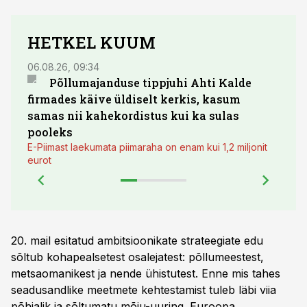
HETKEL KUUM
06.08.26, 09:34
03.08.
Põllumajanduse tippjuhi Ahti Kalde
Luge
firmades käive üldiselt kerkis, kasum
põll
samas nii kahekordistus kui ka sulas
pooleks
E-Piimast laekumata piimaraha on enam kui 1,2 miljonit
eurot
20. mail esitatud ambitsioonikate strateegiate edu
sõltub kohapealsetest osalejatest: põllumeestest,
metsaomanikest ja nende ühistutest. Enne mis tahes
seadusandlike meetmete kehtestamist tuleb läbi viia
põhjalik ja sõltumatu mõju-uuring. Euroopa