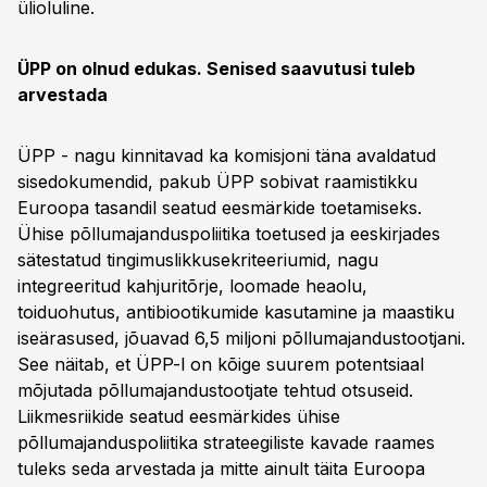
ülioluline.
ÜPP on olnud edukas. Senised saavutusi tuleb
arvestada
ÜPP - nagu kinnitavad ka komisjoni täna avaldatud
sisedokumendid, pakub ÜPP sobivat raamistikku
Euroopa tasandil seatud eesmärkide toetamiseks.
Ühise põllumajanduspoliitika toetused ja eeskirjades
sätestatud tingimuslikkusekriteeriumid, nagu
integreeritud kahjuritõrje, loomade heaolu,
toiduohutus, antibiootikumide kasutamine ja maastiku
iseärasused, jõuavad 6,5 miljoni põllumajandustootjani.
See näitab, et ÜPP-l on kõige suurem potentsiaal
mõjutada põllumajandustootjate tehtud otsuseid.
Liikmesriikide seatud eesmärkides ühise
põllumajanduspoliitika strateegiliste kavade raames
tuleks seda arvestada ja mitte ainult täita Euroopa