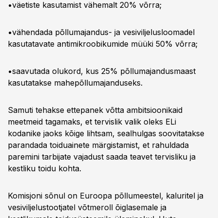
•väetiste kasutamist vähemalt 20% võrra;
•vähendada põllumajandus- ja vesiviljelusloomadel
kasutatavate antimikroobikumide müüki 50% võrra;
•saavutada olukord, kus 25% põllumajandusmaast
kasutatakse mahepõllumajanduseks.
Samuti tehakse ettepanek võtta ambitsioonikaid
meetmeid tagamaks, et tervislik valik oleks ELi
kodanike jaoks kõige lihtsam, sealhulgas soovitatakse
parandada toiduainete märgistamist, et rahuldada
paremini tarbijate vajadust saada teavet tervisliku ja
kestliku toidu kohta.
Komisjoni sõnul on Euroopa põllumeestel, kaluritel ja
vesiviljelustootjatel võtmeroll õiglasemale ja