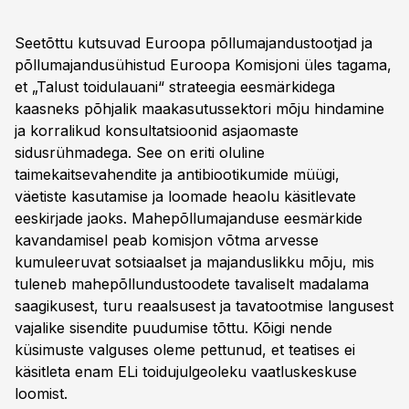
Seetõttu kutsuvad Euroopa põllumajandustootjad ja
põllumajandusühistud Euroopa Komisjoni üles tagama,
et „Talust toidulauani“ strateegia eesmärkidega
kaasneks põhjalik maakasutussektori mõju hindamine
ja korralikud konsultatsioonid asjaomaste
sidusrühmadega. See on eriti oluline
taimekaitsevahendite ja antibiootikumide müügi,
väetiste kasutamise ja loomade heaolu käsitlevate
eeskirjade jaoks. Mahepõllumajanduse eesmärkide
kavandamisel peab komisjon võtma arvesse
kumuleeruvat sotsiaalset ja majanduslikku mõju, mis
tuleneb mahepõllundustoodete tavaliselt madalama
saagikusest, turu reaalsusest ja tavatootmise langusest
vajalike sisendite puudumise tõttu. Kõigi nende
küsimuste valguses oleme pettunud, et teatises ei
käsitleta enam ELi toidujulgeoleku vaatluskeskuse
loomist.