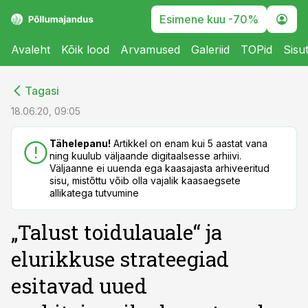
Esimene kuu -70%
Avaleht
Kõik lood
Arvamused
Galeriid
TOPid
Sisu
cebook
cebook
Tagasi
Twitter)
Twitter)
18.06.20, 09:05
kedIn
kedIn
Tähelepanu!
Artikkel on enam kui 5 aastat vana
ning kuulub väljaande digitaalsesse arhiivi.
ail
ail
Väljaanne ei uuenda ega kaasajasta arhiveeritud
sisu, mistõttu võib olla vajalik kaasaegsete
k
k
allikatega tutvumine
„Talust toidulauale“ ja
elurikkuse strateegiad
esitavad uued