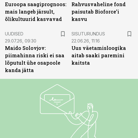
Euroopa saagiprognoos:
Rahvusvaheline fond
mais langeb järsult,
paisutab Bioforce’i
õlikultuurid kasvavad
kasvu
ST
UUDISED
SISUTURUNDUS
29.07.26, 09:30
22.06.26, 11:16
Maido Solovjov:
Uus väetamisloogika
piimahinna riski ei saa
aitab saaki paremini
lõputult ühe osapoole
kaitsta
kanda jätta