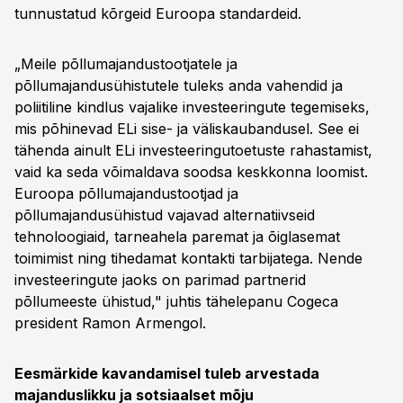
tunnustatud kõrgeid Euroopa standardeid.
„Meile põllumajandustootjatele ja
põllumajandusühistutele tuleks anda vahendid ja
poliitiline kindlus vajalike investeeringute tegemiseks,
mis põhinevad ELi sise- ja väliskaubandusel. See ei
tähenda ainult ELi investeeringutoetuste rahastamist,
vaid ka seda võimaldava soodsa keskkonna loomist.
Euroopa põllumajandustootjad ja
põllumajandusühistud vajavad alternatiivseid
tehnoloogiaid, tarneahela paremat ja õiglasemat
toimimist ning tihedamat kontakti tarbijatega. Nende
investeeringute jaoks on parimad partnerid
põllumeeste ühistud," juhtis tähelepanu Cogeca
president Ramon Armengol.
Eesmärkide kavandamisel tuleb arvestada
majanduslikku ja sotsiaalset mõju