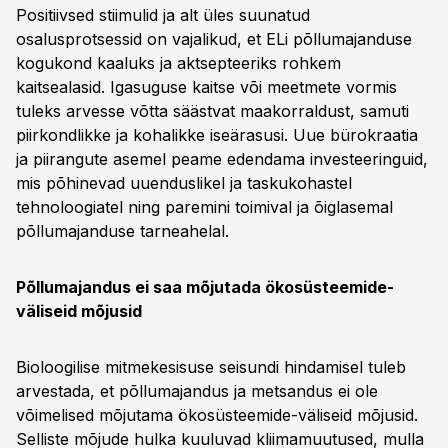
Positiivsed stiimulid ja alt üles suunatud
osalusprotsessid on vajalikud, et ELi põllumajanduse
kogukond kaaluks ja aktsepteeriks rohkem
kaitsealasid. Igasuguse kaitse või meetmete vormis
tuleks arvesse võtta säästvat maakorraldust, samuti
piirkondlikke ja kohalikke iseärasusi. Uue bürokraatia
ja piirangute asemel peame edendama investeeringuid,
mis põhinevad uuenduslikel ja taskukohastel
tehnoloogiatel ning paremini toimival ja õiglasemal
põllumajanduse tarneahelal.
Põllumajandus ei saa mõjutada ökosüsteemide-
väliseid mõjusid
Bioloogilise mitmekesisuse seisundi hindamisel tuleb
arvestada, et põllumajandus ja metsandus ei ole
võimelised mõjutama ökosüsteemide-väliseid mõjusid.
Selliste mõjude hulka kuuluvad kliimamuutused, mulla