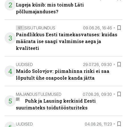
2
Lugeja küsib: mis toimub Läti
põllumajanduses?
SISUTURUNDUS
09.06.26, 16:46
ST
Paindlikkus Eesti taimekasvatuses: kuidas
3
määrata ise saagi valmimise aega ja
kvaliteeti
UUDISED
29.07.26, 09:30
4
Maido Solovjov: piimahinna riski ei saa
lõputult ühe osapoole kanda jätta
MAJANDUSTULEMUSED
07.08.26, 09:30
5
Puhk ja Lausing kerkisid Eesti
suurimateks toidutöösturiteks
UUDISED
04.08.26, 11:23