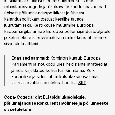
kestlikumale toidusüsteemile üleminekul. Uute
rahastamisvoogude ja ökokavade kaudu saavad nad
ühisest põllumajanduspoliitikast ja ühisest
kalanduspoliitikast toetust kestlike tavade
juurutamiseks. Kestlikkuse muutmine Euroopa
kaubamärgiks annab Euroopa põllumajandustootjatele
ja kaluritele uusi ärivõimalusi ja mitmekesistab nende
sissetulekuallikaid.
Edasised sammud:
Komisjon kutsub Euroopa
Parlamenti ja nõukogu üles neid kahte strateegiat
ja neis kirjeldatud kohustusi kinnitama. Kõiki
kodanikke ja sidusrühmi kutsutakse osalema
laiemas avalikus arutelus. Loe lisa
SIIT
.
Copa-Cogeca: oht ELi toidujulgeolekule,
põllumajanduse konkurentsivõimele ja põllumeeste
sissetulekule