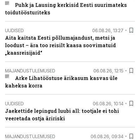
Puhk ja Lausing kerkisid Eesti suurimateks
toidutöösturiteks
UUDISED
06.08.26, 13:27
Aita kaitsta Eesti põllumajandust, metsi ja
loodust – ära too reisilt kaasa soovimatuid
„kaasreisijaid“
MAJANDUSTULEMUSED
06.08.26, 12:15
Arke Lihatööstuse ärikasum kasvas üle
kaheksa korra
UUDISED
06.08.26, 10:14
Jaekettide lepingud luubi all: tootjale ei tohi
veeretada ostja äririski
MAJANDUSTULEMUSED
06.08.26, 09:34