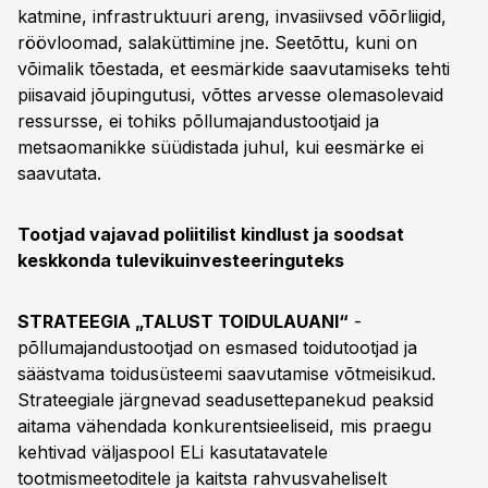
katmine, infrastruktuuri areng, invasiivsed võõrliigid,
röövloomad, salaküttimine jne. Seetõttu, kuni on
võimalik tõestada, et eesmärkide saavutamiseks tehti
piisavaid jõupingutusi, võttes arvesse olemasolevaid
ressursse, ei tohiks põllumajandustootjaid ja
metsaomanikke süüdistada juhul, kui eesmärke ei
saavutata.
Tootjad vajavad poliitilist kindlust ja soodsat
keskkonda tulevikuinvesteeringuteks
STRATEEGIA „TALUST TOIDULAUANI“
-
põllumajandustootjad on esmased toidutootjad ja
säästvama toidusüsteemi saavutamise võtmeisikud.
Strateegiale järgnevad seadusettepanekud peaksid
aitama vähendada konkurentsieeliseid, mis praegu
kehtivad väljaspool ELi kasutatavatele
tootmismeetoditele ja kaitsta rahvusvaheliselt