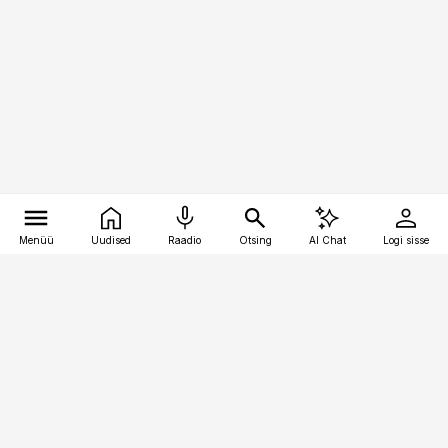
Menüü
Uudised
Raadio
Otsing
AI Chat
Logi sisse
Vana-Lõuna 39/1, 19094 Tallinn
(+372) 667 0111
pollumajandus@pollumajandus.ee
Telli
Reklaam