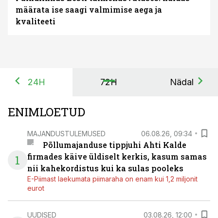
määrata ise saagi valmimise aega ja
kvaliteeti
24H
72H
Nädal
ENIMLOETUD
MAJANDUSTULEMUSED
06.08.26, 09:34
Põllumajanduse tippjuhi Ahti Kalde
firmades käive üldiselt kerkis, kasum samas
1
nii kahekordistus kui ka sulas pooleks
E-Piimast laekumata piimaraha on enam kui 1,2 miljonit
eurot
UUDISED
03.08.26, 12:00