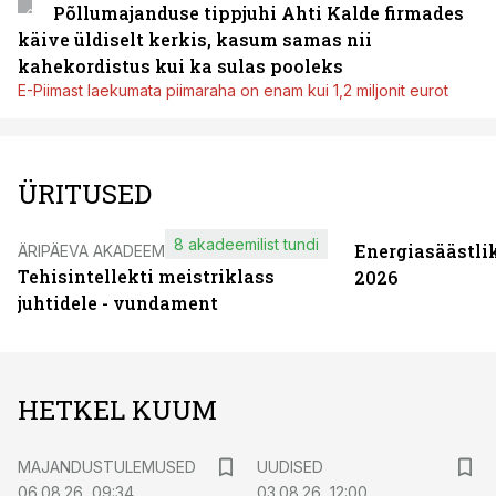
Põllumajanduse tippjuhi Ahti Kalde firmades
käive üldiselt kerkis, kasum samas nii
kahekordistus kui ka sulas pooleks
E-Piimast laekumata piimaraha on enam kui 1,2 miljonit eurot
ÜRITUSED
8 akadeemilist tundi
Energiasäästli
ÄRIPÄEVA AKADEEMIA
Tehisintellekti meistriklass
2026
juhtidele - vundament
HETKEL KUUM
MAJANDUSTULEMUSED
UUDISED
06.08.26, 09:34
03.08.26, 12:00