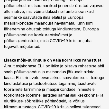
põllumehed, metsaomanikud ja nende ühistud vajavad
alternatiive, mis võimaldaksid neil ambitsioonikaid
eesmärke saavutada ilma elatist ja Euroopa
maapiirkondade majandust hävitamata. Kinnisilmi
lähenemine ohustab toiduga kindlustatust, Euroopa
põllumajanduse konkurentsivõimet ja
põllumajandustulu, mida COVID-19 kriis on juba
tugevalt mõjutanud.
Lisaks mõju-uuringule on vaja korralikku rahastust.
Ainult asjakohase EL-i poliitika ja piisava rahastuse abil
saab põllumajandus ja metsandus jätkuvalt aidata
kaasa ELi erinevate eesmärkide saavutamisele: toiduga
kindlustatuse ja toiduohutuse tagamine, taastuvate
toorainete tarnimine ja maapiirkondade inimestele
töökohtade loomine, järgides samal ajal keskkonna- ja
elurikkuse-sõbralikke põhimõtteid, ja võitlus
kliimamuutustega. COVID-19 kriis ja sellest tulenevad