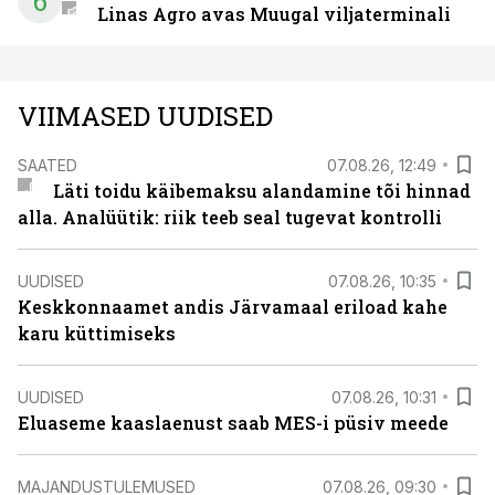
6
Linas Agro avas Muugal viljaterminali
VIIMASED UUDISED
SAATED
07.08.26, 12:49
Läti toidu käibemaksu alandamine tõi hinnad
alla. Analüütik: riik teeb seal tugevat kontrolli
UUDISED
07.08.26, 10:35
Keskkonnaamet andis Järvamaal eriload kahe
karu küttimiseks
UUDISED
07.08.26, 10:31
Eluaseme kaaslaenust saab MES-i püsiv meede
MAJANDUSTULEMUSED
07.08.26, 09:30