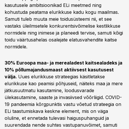
kasutusele ambitsioonikad ELi meetmed ning
kohustuda peatama elurikkuse kadu kogu maailmas.
Samuti tuleb muuta meie toidusüsteemi nii, et see
vastaks üleilmsetele konkurentsivõimelise kestlikkuse
normidele ning inimese ja planeedi tervise, samuti kõigi
toidu väärtusahelas osalejate elatusvahendite kaitse
normidele.
30% Euroopa maa- ja merealadest kaitsealadeks ja
10% põllumajandusmaast aktiivsest kasutusest
välja.
Uues elurikkuse strateegias käsitletakse
elurikkuse kao peamisi põhjuseid, näiteks maa ja mere
jätkusuutmatu kasutamine, loodusvarade
ülekasutamine, saaste ja invasiivsed võõrliigid. COVID-
19 pandeemia kõrgpunktis vastu võetud strateegia on
ELi taastumiskava keskne element, mis on väga
oluline, et ennetada tulevasi haiguspuhanguid ja
suurendada nende suhtes vastupanuvõimet, samuti