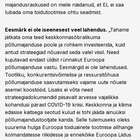
majandusraskused on meile näidanud, et EL ei saa
lubada oma toidutootmise ohtu seadmist.
Eesmärk ei ole iseenesest veel lahendus.
„Tahame
jätkata oma teed keskkonnasõbralikuma
põllumajanduse poole ja rohkem investeerida, kuid
antud strateegiad nõuavad seda valel viisil. Need
kujutavad endast üldist rünnakut Euroopa
põllumajanduse vastu. Eesmärgid ei ole lahendused.
Tootliku, konkurentsivõimelise ja ressursitõhusa
põllumajanduse saavutamiseks vajame uute nõuete
asemel koostööd. Lisaks ei võta need
strateegiadokumendid piisavalt arvesse vajalikke
kohandusi pärast COVID-19 kriisi. Keskkonna ja kliima
edasise kaitsega seotud kulud ei tohi jääda ainuüksi
põllumajandustootjate kanda. Selle tulemuseks oleks
suurema hulga Euroopa toiduainete tootmise allhange
kolmandatesse riikidesse ja ennekõike Euroopa Liidus