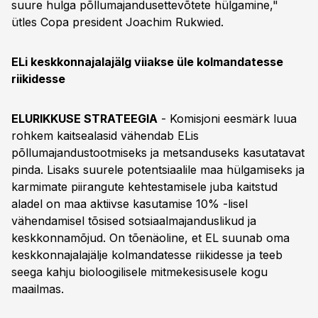
suure hulga põllumajandusettevõtete hülgamine,"
ütles Copa president Joachim Rukwied.
ELi keskkonnajalajälg viiakse üle kolmandatesse
riikidesse
ELURIKKUSE STRATEEGIA
- Komisjoni eesmärk luua
rohkem kaitsealasid vähendab ELis
põllumajandustootmiseks ja metsanduseks kasutatavat
pinda. Lisaks suurele potentsiaalile maa hülgamiseks ja
karmimate piirangute kehtestamisele juba kaitstud
aladel on maa aktiivse kasutamise 10% -lisel
vähendamisel tõsised sotsiaalmajanduslikud ja
keskkonnamõjud. On tõenäoline, et EL suunab oma
keskkonnajalajälje kolmandatesse riikidesse ja teeb
seega kahju bioloogilisele mitmekesisusele kogu
maailmas.