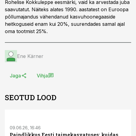
Rohelise Kokkuleppe eesmärki, vaid ka arvestada juba
saavutatut. Näiteks alates 1990. aastatest on Euroopa
põllumajandus vähendanud kasvuhoonegaaside
heitkoguseid enam kui 20%, suurendades samal ajal
oma tootmist 25%.
Ene Kärner
Jaga
Vihja
SEOTUD LOOD
ST
09.06.26, 16:46
Paindlikkus Eesti taimekasvatuses: kuidas