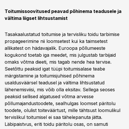
Toitumissoovitused peavad põhinema teadusele ja
vältima liigset lihtsustamist
Tasakaalustatud toitumise ja tervisliku toidu tarbimise
propageerimine nii loomsetest kui ka taimsetest
allikatest on hädavajalik. Euroopa põllumeeste
kogukond toetab iga meedet, mis julgustab tarbijaid
omaks võtma dieeti, mis tagab nende hea tervise.
Seetõttu peaksid igat tüüpi toitumisalase teabe
märgistamine ja toitumisjuhised põhinema
usaldusväärsel teadusel ja vältima lihtsustatud
lähenemisviisi, mis võib olla eksitav. Sellega seoses
peaksid sellised algatused võtma arvesse
põllumajandustoodete, sealhulgas loomset päritolu
toodete, olulist toiteväärtust, mille tähtsust loomulikul
tervislikul toitumisel ei saa tähelepanuta jätta.
Läbipaistvus, eriti toidu päritolu osas, on samuti