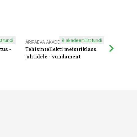
t tundi
8 akadeemilist tundi
ÄRIPÄEVA AKADEEMIA
IT KOOLIT
tus -
Tehisintellekti meistriklass
Muutuste
juhtidele - vundament
praktilis