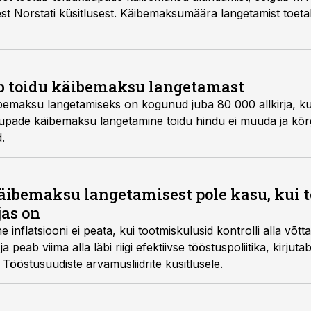
skest Norstati küsitlusest. Käibemaksumäära langetamist toe
b toidu käibemaksu langetamast
emaksu langetamiseks on kogunud juba 80 000 allkirja, kuid 
aupade käibemaksu langetamine toidu hindu ei muuda ja kõ
.
 käibemaksu langetamisest pole kasu, kui
jas on
nflatsiooni ei peata, kui tootmiskulusid kontrolli alla võtta
 peab viima alla läbi riigi efektiivse tööstuspoliitika, kirjuta
 Tööstusuudiste arvamusliidrite küsitlusele.
0