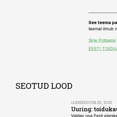
See teema pa
teemal ilmub m
Sirje Potisepp
SEOTUD LOOD
UUDISED
07.08.25, 12:02
Uuring: toiduka
Valdav osa Eesti elan