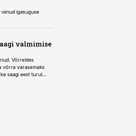
 viinud igasuguse
saagi valmimise
unud. Võrreldes
la võrra varasemaks
ka saagi eest turul