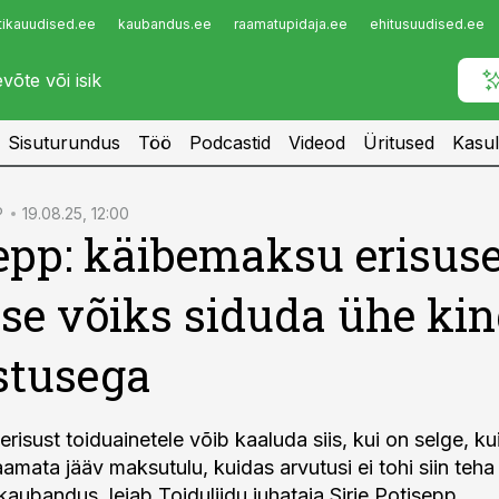
tikauudised.ee
kaubandus.ee
raamatupidaja.ee
ehitusuudised.ee
Infopank
Radar
Sisuturundus
Töö
Podcastid
Videod
Üritused
Kasul
P
19.08.25, 12:00
epp: käibemaksu erisus
se võiks siduda ühe kin
stusega
isust toiduainetele võib kaaluda siis, kui on selge, ku
amata jääv maksutulu, kuidas arvutusi ei tohi siin teha 
aubandus, leiab Toiduliidu juhataja Sirje Potisepp.