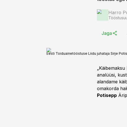
Harro Pu
Tööstusuu
Jaga
Eesti Toiduainetööstuse Liidu juhataja Sirje Poti
„Käibemaksu [
analüüsi, kus
alandame käib
omakorda hakk
Potisepp
Ärip