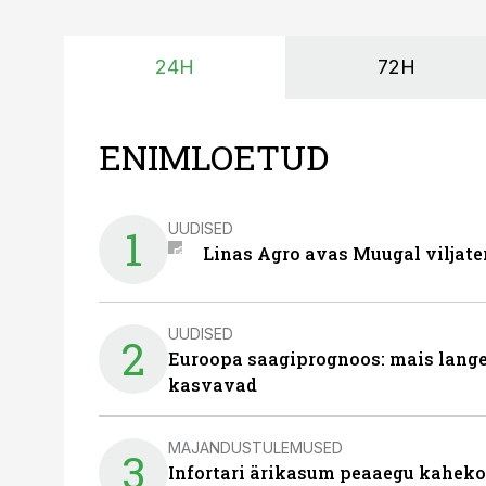
24H
72H
ENIMLOETUD
UUDISED
1
Linas Agro avas Muugal viljate
UUDISED
2
Euroopa saagiprognoos: mais langeb 
kasvavad
MAJANDUSTULEMUSED
3
Infortari ärikasum peaaegu kaheko