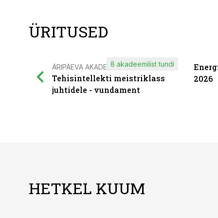
ÜRITUSED
8 akadeemilist tundi
Energ
ÄRIPÄEVA AKADEEMIA
Tehisintellekti meistriklass
2026
juhtidele - vundament
HETKEL KUUM