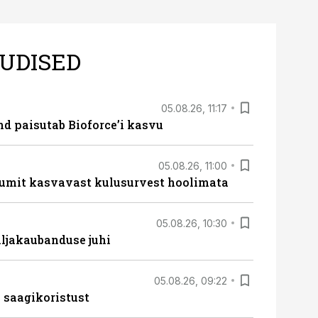
UDISED
05.08.26, 11:17
d paisutab Bioforce’i kasvu
05.08.26, 11:00
umit kasvavast kulusurvest hoolimata
05.08.26, 10:30
ljakaubanduse juhi
05.08.26, 09:22
 saagikoristust