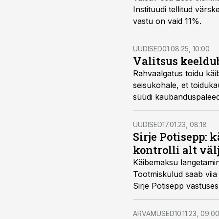
Instituudi tellitud vär
vastu on vaid 11%.
UUDISED
01.08.25, 10:00
Valitsus keeldu
Rahvaalgatus toidu käib
seisukohale, et toiduk
süüdi kaubanduspaleed
UUDISED
17.01.23, 08:18
Sirje Potisepp:
kontrolli alt väl
Käibemaksu langetamine i
Tootmiskulud saab viia ja
Sirje Potisepp vastuses
ARVAMUSED
10.11.23, 09:0