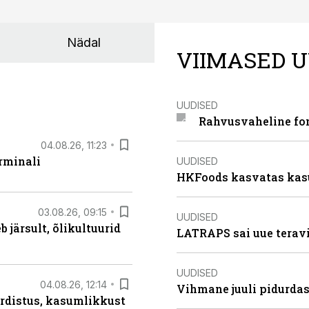
Nädal
VIIMASED U
UUDISED
Rahvusvaheline fon
04.08.26, 11:23
rminali
UUDISED
HKFoods kasvatas kas
03.08.26, 09:15
UUDISED
järsult, õlikultuurid
LATRAPS sai uue teravi
UUDISED
04.08.26, 12:14
Vihmane juuli pidurdas
rdistus, kasumlikkust