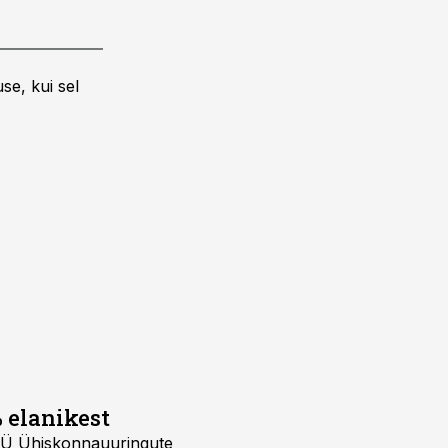
se, kui sel
 elanikest
MTÜ Ühiskonnauuringute