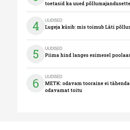
toetasid ka uued põllumajandusett
UUDISED
4
Lugeja küsib: mis toimub Läti põll
UUDISED
5
Piima hind langes esimesel poolaast
UUDISED
6
METK: odavam tooraine ei tähenda
odavamat toitu