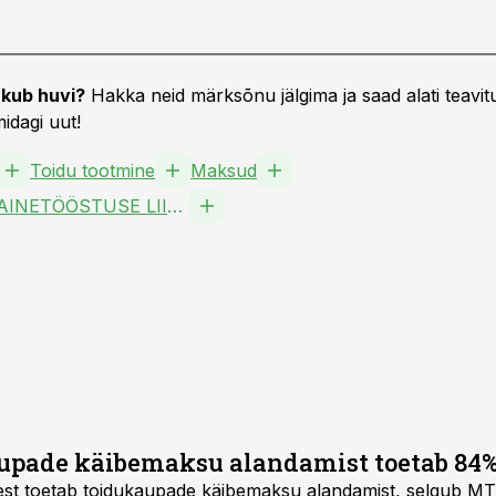
kub huvi?
Hakka neid märksõnu jälgima ja saad alati teavitu
idagi uut!
Toidu tootmine
Maksud
EESTI TOIDUAINETÖÖSTUSE LIIT MTÜ
upade käibemaksu alandamist toetab 84%
ikest toetab toidukaupade käibemaksu alandamist, selgub 