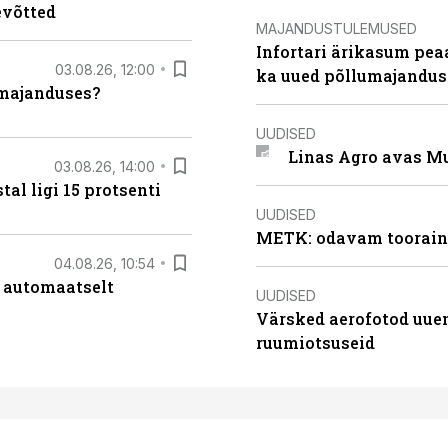
evõtted
MAJANDUSTULEMUSED
Infortari ärikasum pea
03.08.26, 12:00
ka uued põllumajandus
umajanduses?
UUDISED
Linas Agro avas Mu
03.08.26, 14:00
al ligi 15 protsenti
UUDISED
METK: odavam tooraine
04.08.26, 10:54
 automaatselt
UUDISED
Värsked aerofotod uuen
ruumiotsuseid