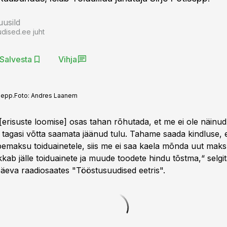
usild
dised.ee juht
Salvesta
Vihja
sepp.
Foto:
Andres Laanem
erisuste loomise] osas tahan rõhutada, et me ei ole näinud
t tagasi võtta saamata jäänud tulu. Tahame saada kindluse, 
emaksu toiduainetele, siis me ei saa kaela mõnda uut maks
ab jälle toiduainete ja muude toodete hindu tõstma,“ selgi
äeva raadiosaates "Tööstusuudised eetris".