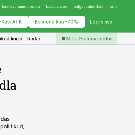
Iseteenindus
kinnisvarauudised.ee
kalastaja.ee
palgauudised.ee
personaliuudi
Telli Põllumajandus
Küsi AI-lt
Esimene kuu -70%
Logi sisse
ikud lingid
Radar
Minu Põllumajandus
e
dla
idas
poliitikud,