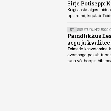
Sirje Potisepp: 
Kuigi aasta algas toidu
optimismi, kirjutab Toidu
ST
SISUTURUNDUS
09.0
Paindlikkus Ees
aega ja kvalitee
Taimede kasvatamine ki
avamaaga pakub tunnel
tuua või hoopis hilisem
kõrgemat hinda.