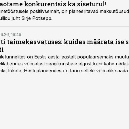
Kaotame konkurentsis ka siseturul!
ainetööstusele positiivsemalt, on planeeritavad maksutõusud
liidu juht Sirje Potisepp.
6.26, 16:46
ti taimekasvatuses: kuidas määrata ise 
ti
letunnelites on Eestis aasta-aastalt populaarsemaks muut
ilahendus võimalust saagikoristuse algust kuni kahe näda
aks lükata. Hästi planeerides on tänu sellele võimalik saada 