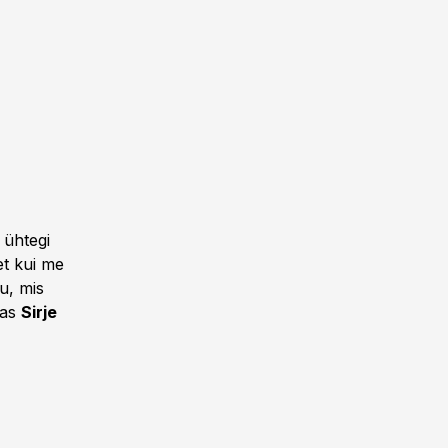
 ühtegi
et kui me
u, mis
tas
Sirje