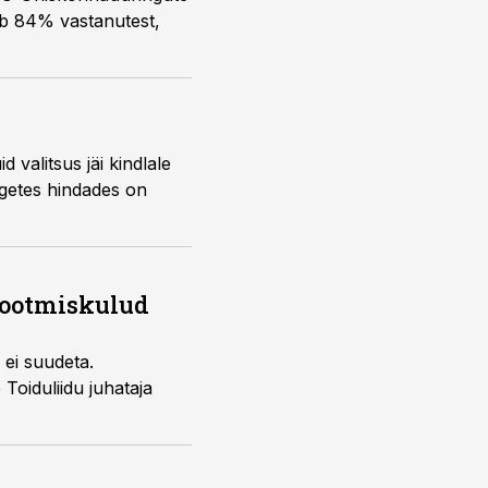
tab 84% vastanutest,
valitsus jäi kindlale
rgetes hindades on
 tootmiskulud
 ei suudeta.
b Toiduliidu juhataja