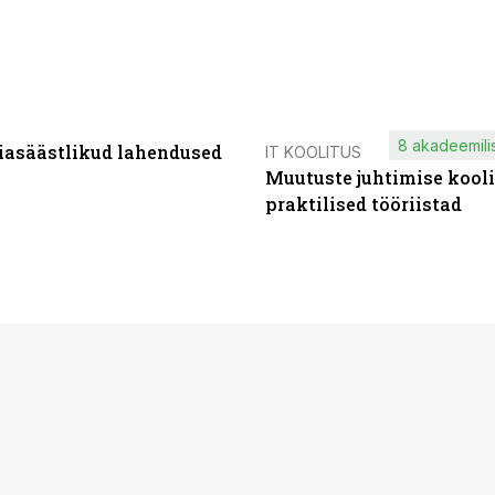
8 akadeemilis
iasäästlikud lahendused
IT KOOLITUS
Muutuste juhtimise kooli
praktilised tööriistad