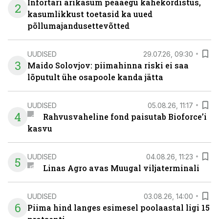
Infortari ärikasum peaaegu kahekordistus,
2
kasumlikkust toetasid ka uued
põllumajandusettevõtted
UUDISED
29.07.26, 09:30
3
Maido Solovjov: piimahinna riski ei saa
lõputult ühe osapoole kanda jätta
UUDISED
05.08.26, 11:17
4
Rahvusvaheline fond paisutab Bioforce’i
kasvu
UUDISED
04.08.26, 11:23
5
Linas Agro avas Muugal viljaterminali
UUDISED
03.08.26, 14:00
6
Piima hind langes esimesel poolaastal ligi 15