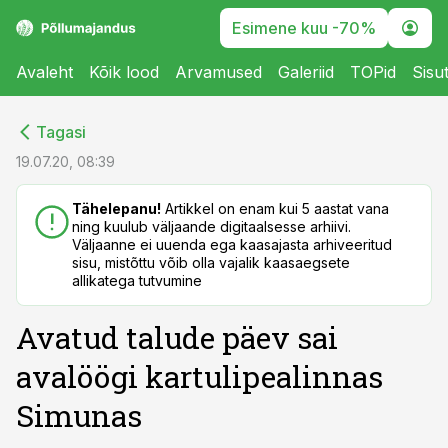
Esimene kuu -70%
Avaleht
Kõik lood
Arvamused
Galeriid
TOPid
Sisu
cebook
cebook
Tagasi
Twitter)
Twitter)
19.07.20, 08:39
kedIn
kedIn
Tähelepanu!
Artikkel on enam kui 5 aastat vana
ning kuulub väljaande digitaalsesse arhiivi.
ail
ail
Väljaanne ei uuenda ega kaasajasta arhiveeritud
sisu, mistõttu võib olla vajalik kaasaegsete
k
k
allikatega tutvumine
Avatud talude päev sai
avalöögi kartulipealinnas
Simunas