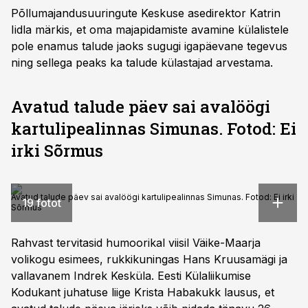
Põllumajandusuuringute Keskuse asedirektor Katrin
Iidla märkis, et oma majapidamiste avamine külalistele
pole enamus talude jaoks sugugi igapäevane tegevus
ning sellega peaks ka talude külastajad arvestama.
Avatud talude päev sai avalöögi
kartulipealinnas Simunas. Fotod: Ei
irki Sõrmus
Avatud talude päev sai avalöögi kartulipealinnas Simunas. Fotod: Ei irki
19 fotot
Sõrmus
Rahvast tervitasid humoorikal viisil Väike-Maarja
volikogu esimees, rukkikuningas Hans Kruusamägi ja
vallavanem Indrek Kesküla. Eesti Külaliikumise
Kodukant juhatuse liige Krista Habakukk lausus, et