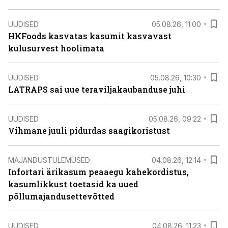
UUDISED
05.08.26, 11:00
HKFoods kasvatas kasumit kasvavast
kulusurvest hoolimata
UUDISED
05.08.26, 10:30
LATRAPS sai uue teraviljakaubanduse juhi
UUDISED
05.08.26, 09:22
Vihmane juuli pidurdas saagikoristust
MAJANDUSTULEMUSED
04.08.26, 12:14
Infortari ärikasum peaaegu kahekordistus,
kasumlikkust toetasid ka uued
põllumajandusettevõtted
UUDISED
04.08.26, 11:23