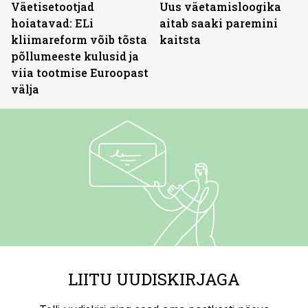
Väetisetootjad
Uus väetamisloogika
hoiatavad: ELi
aitab saaki paremini
kliimareform võib tõsta
kaitsta
põllumeeste kulusid ja
viia tootmise Euroopast
välja
LIITU UUDISKIRJAGA