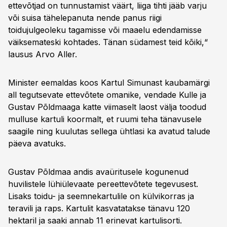
ettevõtjad on tunnustamist väärt, liiga tihti jääb varju
või suisa tähelepanuta nende panus riigi
toidujulgeoleku tagamisse või maaelu edendamisse
väiksemateski kohtades. Tänan südamest teid kõiki,“
lausus Arvo Aller.
Minister eemaldas koos Kartul Simunast kaubamärgi
all tegutsevate ettevõtete omanike, vendade Kulle ja
Gustav Põldmaaga katte viimaselt laost välja toodud
mulluse kartuli koormalt, et ruumi teha tänavusele
saagile ning kuulutas sellega ühtlasi ka avatud talude
päeva avatuks.
Gustav Põldmaa andis avaüritusele kogunenud
huvilistele lühiülevaate pereettevõtete tegevusest.
Lisaks toidu- ja seemnekartulile on külvikorras ja
teravili ja raps. Kartulit kasvatatakse tänavu 120
hektaril ja saaki annab 11 erinevat kartulisorti.