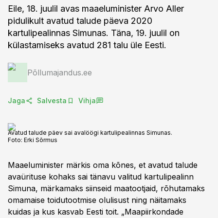
Eile, 18. juulil avas maaeluminister Arvo Aller
pidulikult avatud talude päeva 2020
kartulipealinnas Simunas. Täna, 19. juulil on
külastamiseks avatud 281 talu üle Eesti.
Põllumajandus.ee
Jaga
Salvesta
Vihja
Avatud talude päev sai avalöögi kartulipealinnas Simunas.
Foto:
Erki Sõrmus
Maaeluminister märkis oma kõnes, et avatud talude
avaürituse kohaks sai tänavu valitud kartulipealinn
Simuna, märkamaks siinseid maatootjaid, rõhutamaks
omamaise toidutootmise olulisust ning näitamaks
kuidas ja kus kasvab Eesti toit. „Maapiirkondade