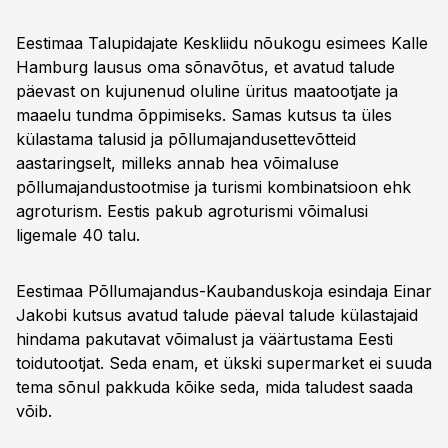
Eestimaa Talupidajate Keskliidu nõukogu esimees Kalle
Hamburg lausus oma sõnavõtus, et avatud talude
päevast on kujunenud oluline üritus maatootjate ja
maaelu tundma õppimiseks. Samas kutsus ta üles
külastama talusid ja põllumajandusettevõtteid
aastaringselt, milleks annab hea võimaluse
põllumajandustootmise ja turismi kombinatsioon ehk
agroturism. Eestis pakub agroturismi võimalusi
ligemale 40 talu.
Eestimaa Põllumajandus-Kaubanduskoja esindaja Einar
Jakobi kutsus avatud talude päeval talude külastajaid
hindama pakutavat võimalust ja väärtustama Eesti
toidutootjat. Seda enam, et ükski supermarket ei suuda
tema sõnul pakkuda kõike seda, mida taludest saada
võib.