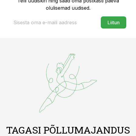
Telli uudiskiri ning saad oma postkasti päeva
olulisemad uudised.
Liitun
TAGASI PÕLLUMAJANDUS