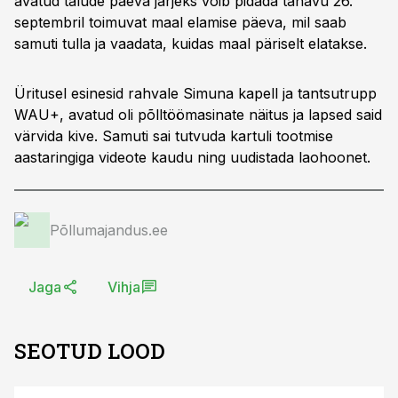
avatud talude päeva järjeks võib pidada tänavu 26.
septembril toimuvat maal elamise päeva, mil saab
samuti tulla ja vaadata, kuidas maal päriselt elatakse.
Üritusel esinesid rahvale Simuna kapell ja tantsutrupp
WAU+, avatud oli põlltöömasinate näitus ja lapsed said
värvida kive. Samuti sai tutvuda kartuli tootmise
aastaringiga videote kaudu ning uudistada laohoonet.
Põllumajandus.ee
Jaga
Vihja
SEOTUD LOOD
ST