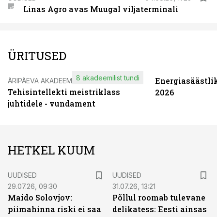
Linas Agro avas Muugal viljaterminali
ÜRITUSED
8 akadeemilist tundi
Energiasäästli
ÄRIPÄEVA AKADEEMIA
Tehisintellekti meistriklass
2026
juhtidele - vundament
HETKEL KUUM
UUDISED
UUDISED
29.07.26, 09:30
31.07.26, 13:21
Maido Solovjov:
Põllul roomab tulevane
piimahinna riski ei saa
delikatess: Eesti ainsas