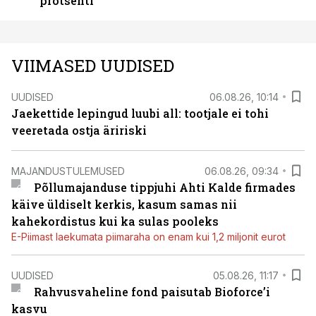
protsenti
VIIMASED UUDISED
UUDISED
06.08.26, 10:14
Jaekettide lepingud luubi all: tootjale ei tohi
veeretada ostja äririski
MAJANDUSTULEMUSED
06.08.26, 09:34
Põllumajanduse tippjuhi Ahti Kalde firmades
käive üldiselt kerkis, kasum samas nii
kahekordistus kui ka sulas pooleks
E-Piimast laekumata piimaraha on enam kui 1,2 miljonit eurot
UUDISED
05.08.26, 11:17
Rahvusvaheline fond paisutab Bioforce’i
kasvu