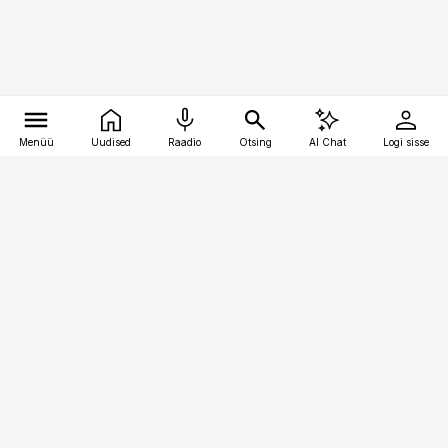
Menüü
Uudised
Raadio
Otsing
AI Chat
Logi sisse
Vana-Lõuna 39/1, 19094 Tallinn
(+372) 667 0111
pollumajandus@pollumajandus.ee
Telli
Reklaam
Firmast
Sisu kasutamisõigused
Ajakirjaniku