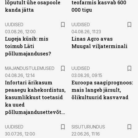
lõputult ühe osapoole
teofarmis kasvab 600
kanda jätta
000 tigu
UUDISED
UUDISED
03.08.26, 12:00
04.08.26, 11:23
Lugeja küsib: mis
Linas Agro avas
toimub Läti
Muugal viljaterminali
põllumajanduses?
MAJANDUSTULEMUSED
UUDISED
04.08.26, 12:14
03.08.26, 09:15
Infortari ärikasum
Euroopa saagiprognoos:
peaaegu kahekordistus,
mais langeb järsult,
kasumlikkust toetasid
õlikultuurid kasvavad
ka uued
põllumajandusettevõtted
ST
UUDISED
SISUTURUNDUS
30.07.26, 12:00
22.06.26, 11:16