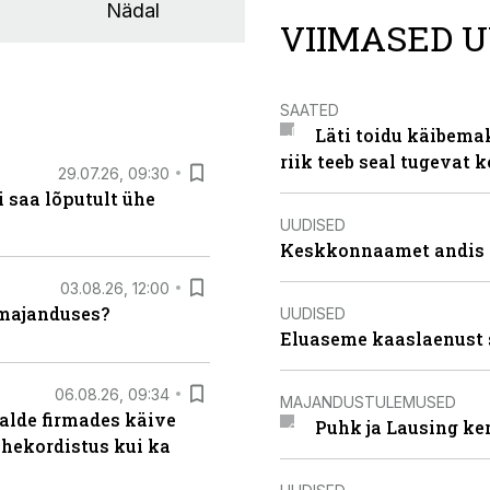
Nädal
VIIMASED U
SAATED
Läti toidu käibema
riik teeb seal tugevat k
29.07.26, 09:30
 saa lõputult ühe
UUDISED
Keskkonnaamet andis J
03.08.26, 12:00
umajanduses?
UUDISED
Eluaseme kaaslaenust 
06.08.26, 09:34
MAJANDUSTULEMUSED
alde firmades käive
Puhk ja Lausing ke
ahekordistus kui ka