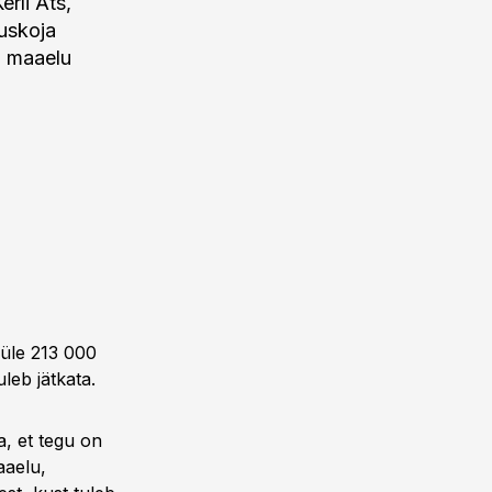
rli Ats,
uskoja
d maaelu
u üle 213 000
uleb jätkata.
a, et tegu on
aaelu,