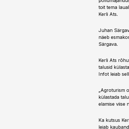
põllumajandust
toit tema laua
Kerli Ats.
Juhan Särgava 
näeb esmakords
Särgava.
Kerli Ats rõhu
talusid külas
Infot leiab se
„Agroturism o
külastada talu
elamise viise 
Ka kutsus Kerl
leiab kauband