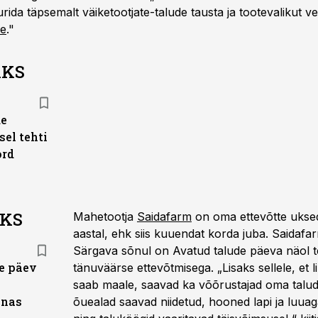
rida täpsemalt väiketootjate-talude tausta ja tootevalikut ve
ee
."
AKS
de
el tehti
ord
AKS
Mahetootja
Saidafarm
on oma ettevõtte uksed
aastal, ehk siis kuuendat korda juba. Saidafa
Särgava sõnul on Avatud talude päeva näol 
e päev
tänuväärse ettevõtmisega. „Lisaks sellele, et 
saab maale, saavad ka võõrustajad oma talud
nnas
õuealad saavad niidetud, hooned lapi ja luuag