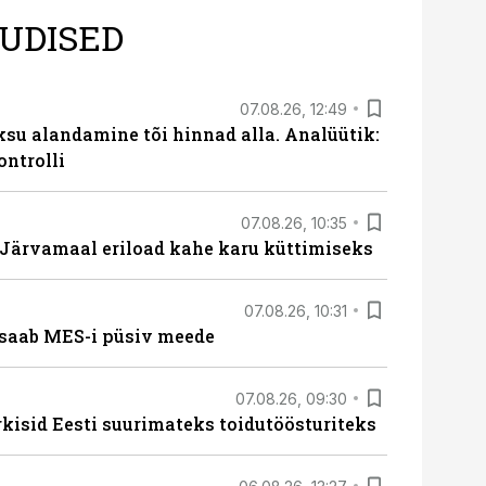
UDISED
07.08.26, 12:49
ksu alandamine tõi hinnad alla. Analüütik:
ontrolli
07.08.26, 10:35
ärvamaal eriload kahe karu küttimiseks
07.08.26, 10:31
saab MES-i püsiv meede
07.08.26, 09:30
rkisid Eesti suurimateks toidutöösturiteks