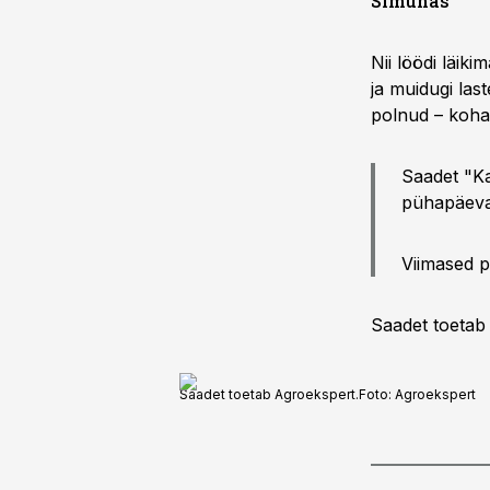
Simunas
Nii löödi läik
ja muidugi las
polnud – kohal
Saadet "K
pühapäeval,
Viimased 
Saadet toeta
Saadet toetab Agroekspert.
Foto:
Agroekspert