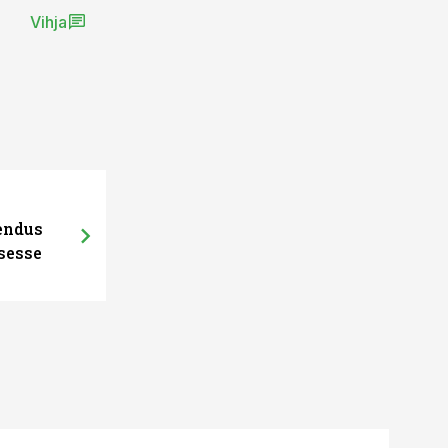
Vihja
hendus
sesse