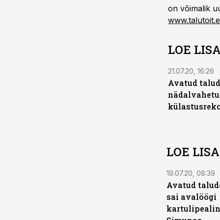
on võimalik uu
www.talutoit.
LOE LIS
21.07.20, 16:26
Avatud talu
nädalvahetus
külastusrek
LOE LIS
19.07.20, 08:39
Avatud talud
sai avalöögi
kartulipeali