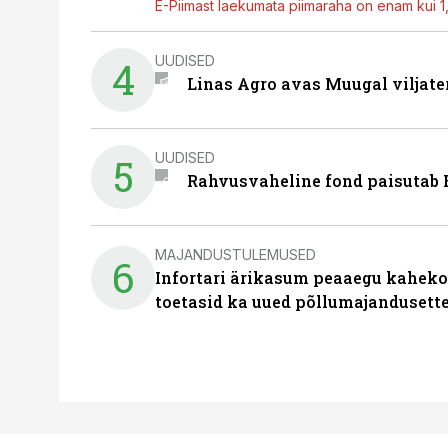
E-Piimast laekumata piimaraha on enam kui 1,2
UUDISED
4
Linas Agro avas Muugal viljate
UUDISED
5
Rahvusvaheline fond paisutab B
MAJANDUSTULEMUSED
6
Infortari ärikasum peaaegu kaheko
toetasid ka uued põllumajandusett