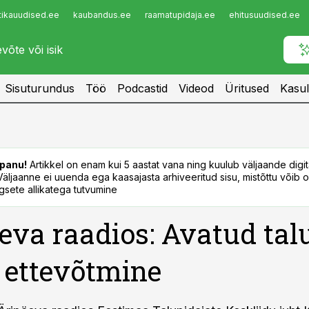
tikauudised.ee
kaubandus.ee
raamatupidaja.ee
ehitusuudised.ee
Infopank
Radar
Sisuturundus
Töö
Podcastid
Videod
Üritused
Kasul
panu!
Artikkel on enam kui 5 aastat vana ning kuulub väljaande digi
. Väljaanne ei uuenda ega kaasajasta arhiveeritud sisu, mistõttu võib ol
sete allikatega tutvumine
eva raadios: Avatud tal
 ettevõtmine