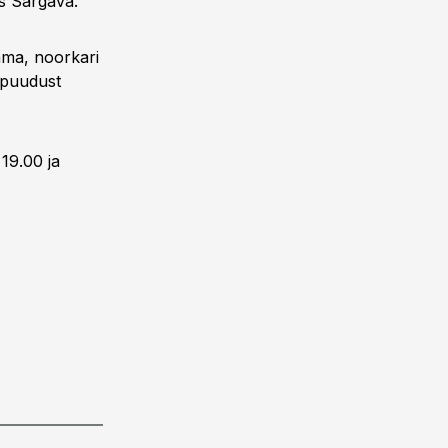
is Särgava.
hma, noorkari
t puudust
 19.00 ja