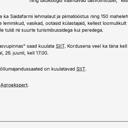
ning taluköögid vaaritavad täisvõimsusel,“ kiit
ima ka Saidafarmi lehmalaut ja piimatööstus ning 150 mahele
te lemmikud, vasikad, ootasid külastajaid, kellest loomulikul
e tuldi nii suurte turismibussidega kui peredega.
asvupinnas" saad kuulata
SIIT
. Kordusena veel ka täna kell
 26. juunil, kell 17.00.
põllumajandussaated on kuulatavad
SIIT
.
b
Agroekspert
.