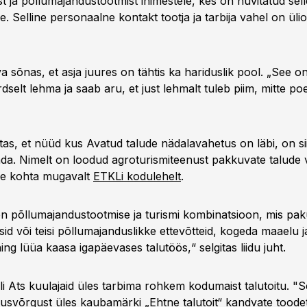
 ja põllumajandustootmist inimestele, kes on huvitatud sell
le. Selline personaalne kontakt tootja ja tarbija vahel on üli
sõnas, et asja juures on tähtis ka hariduslik pool. „See on
elt lehma ja saab aru, et just lehmalt tuleb piim, mitte poes
tas, et nüüd kus Avatud talude nädalavahetus on läbi, on sii
tada. Nimelt on loodud agroturismiteenust pakkuvate talude 
lle kohta mugavalt
ETKLi kodulehelt
.
n põllumajandustootmise ja turismi kombinatsioon, mis pa
sid või teisi põllumajanduslikke ettevõtteid, kogeda maaelu 
ning lüüa kaasa igapäevases talutöös,“ selgitas liidu juht.
i Ats kuulajaid üles tarbima rohkem kodumaist talutoitu. "Se
usvõrgust üles kaubamärki „Ehtne talutoit“ kandvate toodet