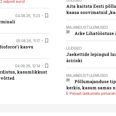
UUDISED
 miljonit eurot
Aita kaitsta Eesti põllu
kaasa soovimatuid „kaa
04.08.26, 11:23
rminali
MAJANDUSTULEMUSED
Arke Lihatööstuse 
05.08.26, 11:17
ioforce’i kasvu
UUDISED
Jaekettide lepingud luub
äririski
04.08.26, 12:14
rdistus, kasumlikkust
MAJANDUSTULEMUSED
evõtted
Põllumajanduse tip
kerkis, kasum samas ni
E-Piimast laekumata piimaraha