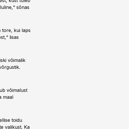
est, kust tuleb
oluline,“ sõnas
 tore, kui laps
t,“ lisas
ski võimalik
võrgustik.
kub võimalust
ja maal
llise toidu
e valikust. Ka