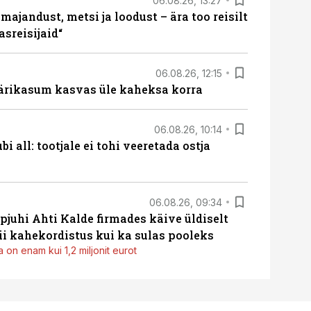
06.08.26, 13:27
majandust, metsi ja loodust – ära too reisilt
sreisijaid“
06.08.26, 12:15
ärikasum kasvas üle kaheksa korra
06.08.26, 10:14
i all: tootjale ei tohi veeretada ostja
06.08.26, 09:34
pjuhi Ahti Kalde firmades käive üldiselt
i kahekordistus kui ka sulas pooleks
 on enam kui 1,2 miljonit eurot