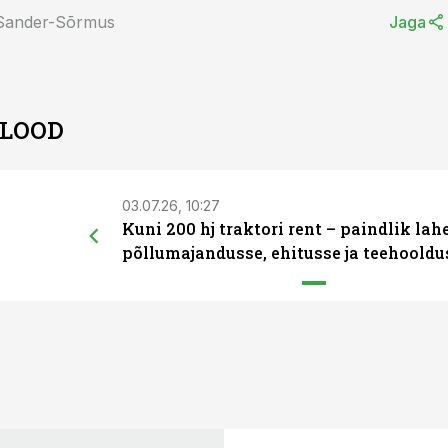
 Sander-Sõrmus
Jaga
 LOOD
03.07.26, 10:27
Kuni 200 hj traktori rent – paindlik la
põllumajandusse, ehitusse ja teehooldu