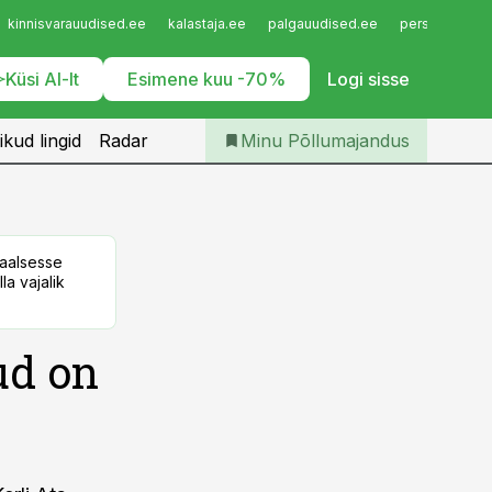
Iseteenindus
kinnisvarauudised.ee
kalastaja.ee
palgauudised.ee
personaliuudi
Telli Põllumajandus
Küsi AI-lt
Esimene kuu -70%
Logi sisse
ikud lingid
Radar
Minu Põllumajandus
taalsesse
la vajalik
ud on