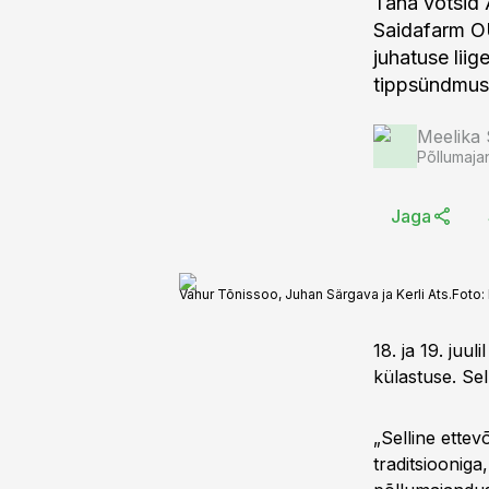
Täna võtsid Ä
Saidafarm O
juhatuse li
tippsündmus
Meelika
Põllumaja
Jaga
Vahur Tõnissoo, Juhan Särgava ja Kerli Ats.
Foto:
18. ja 19. juul
külastuse. Sel
„Selline ette
traditsioonig