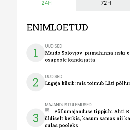
24H
72H
ENIMLOETUD
UUDISED
1
Maido Solovjov: piimahinna riski ei
osapoole kanda jätta
UUDISED
2
Lugeja küsib: mis toimub Läti põll
MAJANDUSTULEMUSED
Põllumajanduse tippjuhi Ahti K
3
üldiselt kerkis, kasum samas nii k
sulas pooleks