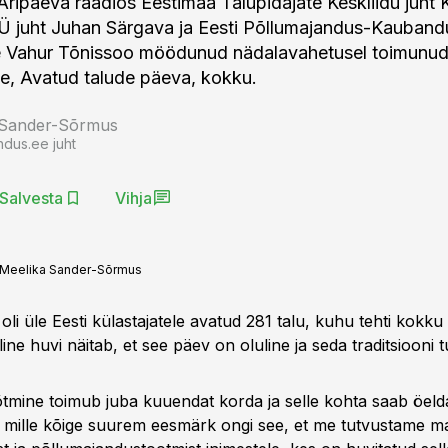
ripäeva raadios Eestimaa Talupidajate Keskliidu juht Ke
Ü juht Juhan Särgava ja Eesti Põllumajandus-Kauband
ige Vahur Tõnissoo möödunud nädalavahetusel toimunu
e, Avatud talude päeva, kokku.
 Sander-Sõrmus
ndus.ee juht
Salvesta
Vihja
Meelika Sander-Sõrmus
il oli üle Eesti külastajatele avatud 281 talu, kuhu tehti kokk
line huvi näitab, et see päev on oluline ja seda traditsiooni t
võtmine toimub juba kuuendat korda ja selle kohta saab öeld
a, mille kõige suurem eesmärk ongi see, et me tutvustame m