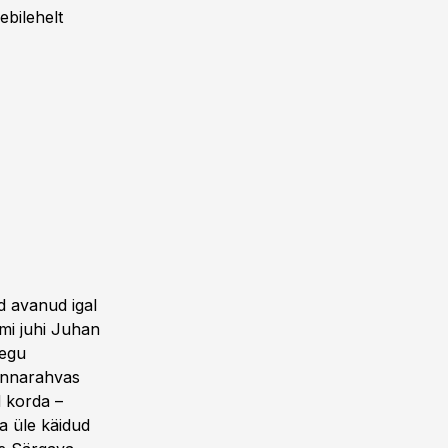
ebilehelt
 avanud igal
rmi juhi Juhan
tegu
linnarahvas
 korda –
a üle käidud