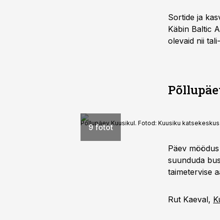
Sortide ja kas
Käbin Baltic A
olevaid nii tali
Põllupäe
Põllupäev Kuusikul. Fotod: Kuusiku katsekeskus
9 fotot
Päev möödus v
suunduda bussi
taimetervise a
Rut Kaeval,
K