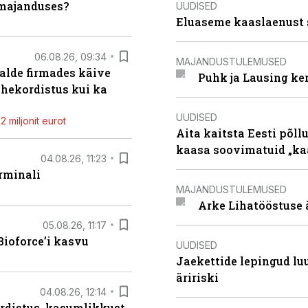
umajanduses?
UUDISED
Eluaseme kaaslaenust 
06.08.26, 09:34
MAJANDUSTULEMUSED
alde firmades käive
Puhk ja Lausing ke
ahekordistus kui ka
UUDISED
 miljonit eurot
Aita kaitsta Eesti põllu
kaasa soovimatuid „kaa
04.08.26, 11:23
rminali
MAJANDUSTULEMUSED
Arke Lihatööstuse 
05.08.26, 11:17
ioforce’i kasvu
UUDISED
Jaekettide lepingud luub
äririski
04.08.26, 12:14
rdistus, kasumlikkust