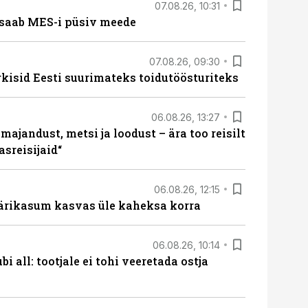
07.08.26, 10:31
saab MES-i püsiv meede
07.08.26, 09:30
rkisid Eesti suurimateks toidutöösturiteks
06.08.26, 13:27
majandust, metsi ja loodust – ära too reisilt
sreisijaid“
06.08.26, 12:15
ärikasum kasvas üle kaheksa korra
06.08.26, 10:14
i all: tootjale ei tohi veeretada ostja