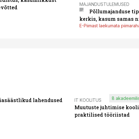
MAJANDUSTULEMUSED
evõtted
Põllumajanduse tip
kerkis, kasum samas ni
E-Piimast laekumata piimaraha
8 akadeemilis
iasäästlikud lahendused
IT KOOLITUS
Muutuste juhtimise kooli
praktilised tööriistad