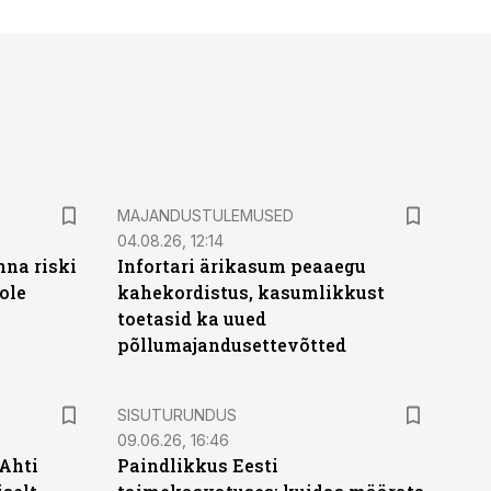
MAJANDUSTULEMUSED
04.08.26, 12:14
nna riski
Infortari ärikasum peaaegu
ole
kahekordistus, kasumlikkust
toetasid ka uued
põllumajandusettevõtted
ST
SISUTURUNDUS
09.06.26, 16:46
 Ahti
Paindlikkus Eesti