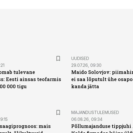
UUDISED
:21
29.07.26, 09:30
oomab tulevane
Maido Solovjov: piimahi
s: Eesti ainsas teofarmis
ei saa lõputult ühe osapo
00 000 tigu
kanda jätta
MAJANDUSTULEMUSED
9:15
06.08.26, 09:34
saagiprognoos: mais
Põllumajanduse tippjuhi