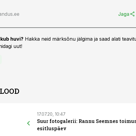
andus.ee
Jaga
kub huvi?
Hakka neid märksõnu jälgima ja saad alati teavitu
idagi uut!
 LOOD
17.07.20, 10:47
Suur fotogalerii: Rannu Seemnes toimu
esitluspäev