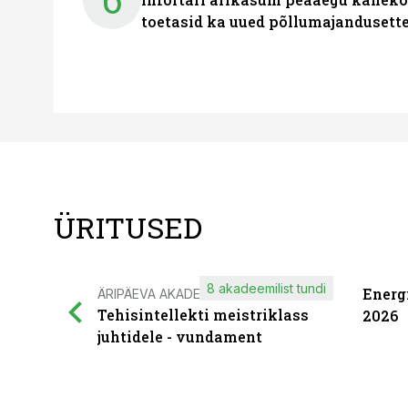
toetasid ka uued põllumajandusett
ÜRITUSED
8 akadeemilist tundi
Energ
ÄRIPÄEVA AKADEEMIA
Tehisintellekti meistriklass
2026
juhtidele - vundament