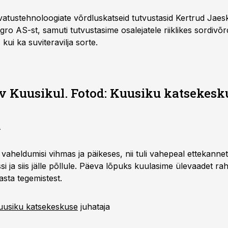
vatustehnoloogiate võrdluskatseid tutvustasid Kertrud Jaesk
gro AS-st, samuti tutvustasime osalejatele riiklikes sordivõ
- kui ka suviteravilja sorte.
v Kuusikul. Fotod: Kuusiku katsekesk
.
aheldumisi vihmas ja päikeses, nii tuli vahepeal ettekannet
 ja siis jälle põllule. Päeva lõpuks kuulasime ülevaadet ra
asta tegemistest.
uusiku katsekeskuse
juhataja