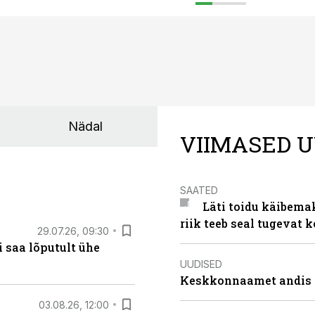
Nädal
VIIMASED U
SAATED
Läti toidu käibema
riik teeb seal tugevat k
29.07.26, 09:30
 saa lõputult ühe
UUDISED
Keskkonnaamet andis J
03.08.26, 12:00