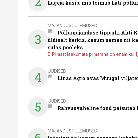
2
Lugeja küsib: mis toimub Läti põll
MAJANDUSTULEMUSED
Põllumajanduse tippjuhi Ahti K
3
üldiselt kerkis, kasum samas nii k
sulas pooleks
E-Piimast laekumata piimaraha on enam kui 1,2
UUDISED
4
Linas Agro avas Muugal viljate
UUDISED
5
Rahvusvaheline fond paisutab B
MAJANDUSTULEMUSED
6
Infortari ärikasum peaaegu kaheko