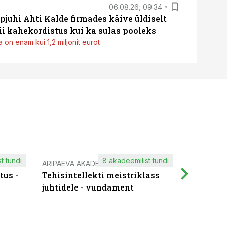
06.08.26, 09:34
pjuhi Ahti Kalde firmades käive üldiselt
i kahekordistus kui ka sulas pooleks
 on enam kui 1,2 miljonit eurot
t tundi
8 akadeemilist tundi
ÄRIPÄEVA AKADEEMIA
IT KOOLIT
tus -
Tehisintellekti meistriklass
Muutuste
juhtidele - vundament
praktilis