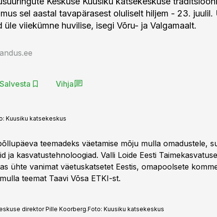
suuringute Keskuse Kuusiku katsekeskuse traditsiooni
mus sel aastal tavapärasest oluliselt hiljem - 23. juulil. 
 üle viiekümne huvilise, isegi Võru- ja Valgamaalt.
jandus.ee
Salvesta
Vihja
o:
Kuusiku katsekeskus
i põllupäeva teemadeks väetamise mõju mulla omadustele, su
rdid ja kasvatustehnoloogiad. Valli Loide Eesti Taimekasvatuse
tas ühte vanimat väetuskatsetet Eestis, omapoolsete komm
umulla teemat Taavi Võsa ETKI-st.
eskuse direktor Pille Koorberg.
Foto:
Kuusiku katsekeskus