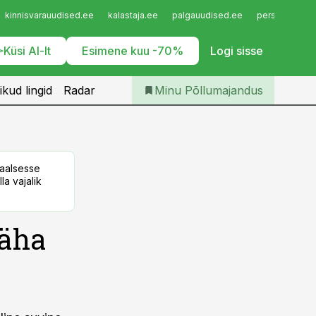
Iseteenindus
kinnisvarauudised.ee
kalastaja.ee
palgauudised.ee
personaliuudi
Telli Põllumajandus
Küsi AI-lt
Esimene kuu -70%
Logi sisse
ikud lingid
Radar
Minu Põllumajandus
taalsesse
la vajalik
näha