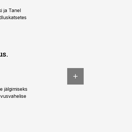
i ja Tanel
rdluskatsetes
us.
e jälgimiseks
hvusvahelise