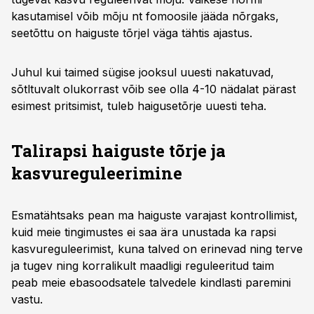
kasutamisel võib mõju nt fomoosile jääda nõrgaks,
seetõttu on haiguste tõrjel väga tähtis ajastus.
Juhul kui taimed sügise jooksul uuesti nakatuvad,
sõtltuvalt olukorrast võib see olla 4-10 nädalat pärast
esimest pritsimist, tuleb haigusetõrje uuesti teha.
Talirapsi haiguste tõrje ja
kasvureguleerimine
Esmatähtsaks pean ma haiguste varajast kontrollimist,
kuid meie tingimustes ei saa ära unustada ka rapsi
kasvureguleerimist, kuna talved on erinevad ning terve
ja tugev ning korralikult maadligi reguleeritud taim
peab meie ebasoodsatele talvedele kindlasti paremini
vastu.