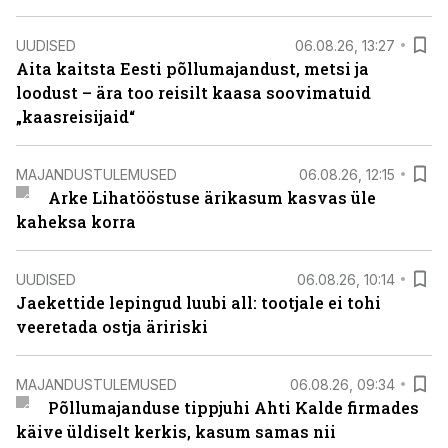
UUDISED
06.08.26, 13:27
Aita kaitsta Eesti põllumajandust, metsi ja
loodust – ära too reisilt kaasa soovimatuid
„kaasreisijaid“
MAJANDUSTULEMUSED
06.08.26, 12:15
Arke Lihatööstuse ärikasum kasvas üle
kaheksa korra
UUDISED
06.08.26, 10:14
Jaekettide lepingud luubi all: tootjale ei tohi
veeretada ostja äririski
MAJANDUSTULEMUSED
06.08.26, 09:34
Põllumajanduse tippjuhi Ahti Kalde firmades
käive üldiselt kerkis, kasum samas nii