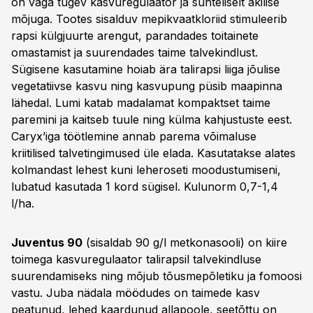
on väga tugev kasvuregulaator ja suhteliselt äkilise
mõjuga. Tootes sisalduv mepikvaatkloriid stimuleerib
rapsi külgjuurte arengut, parandades toitainete
omastamist ja suurendades taime talvekindlust.
Sügisene kasutamine hoiab ära talirapsi liiga jõulise
vegetatiivse kasvu ning kasvupung püsib maapinna
lähedal. Lumi katab madalamat kompaktset taime
paremini ja kaitseb tuule ning külma kahjustuste eest.
Caryx’iga töötlemine annab parema võimaluse
kriitilised talvetingimused üle elada. Kasutatakse alates
kolmandast lehest kuni leheroseti moodustumiseni,
lubatud kasutada 1 kord sügisel. Kulunorm 0,7-1,4
l/ha.
Juventus 90
(sisaldab 90 g/l metkonasooli) on kiire
toimega kasvuregulaator talirapsil talvekindluse
suurendamiseks ning mõjub tõusmepõletiku ja fomoosi
vastu. Juba nädala möödudes on taimede kasv
peatunud, lehed kaardunud allapoole, seetõttu on