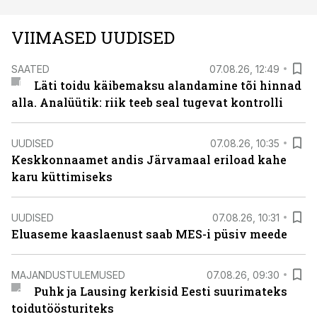
VIIMASED UUDISED
SAATED
07.08.26, 12:49
Läti toidu käibemaksu alandamine tõi hinnad
alla. Analüütik: riik teeb seal tugevat kontrolli
UUDISED
07.08.26, 10:35
Keskkonnaamet andis Järvamaal eriload kahe
karu küttimiseks
UUDISED
07.08.26, 10:31
Eluaseme kaaslaenust saab MES-i püsiv meede
MAJANDUSTULEMUSED
07.08.26, 09:30
Puhk ja Lausing kerkisid Eesti suurimateks
toidutöösturiteks