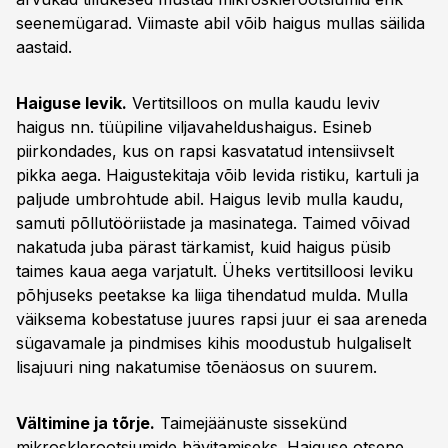
seenemügarad. Viimaste abil võib haigus mullas säilida
aastaid.
Haiguse levik.
Vertitsilloos on mulla kaudu leviv
haigus nn. tüüpiline viljavaheldushaigus. Esineb
piirkondades, kus on rapsi kasvatatud intensiivselt
pikka aega. Haigustekitaja võib levida ristiku, kartuli ja
paljude umbrohtude abil. Haigus levib mulla kaudu,
samuti põllutööriistade ja masinatega. Taimed võivad
nakatuda juba pärast tärkamist, kuid haigus püsib
taimes kaua aega varjatult. Üheks vertitsilloosi leviku
põhjuseks peetakse ka liiga tihendatud mulda. Mulla
väiksema kobestatuse juures rapsi juur ei saa areneda
sügavamale ja pindmises kihis moodustub hulgaliselt
lisajuuri ning nakatumise tõenäosus on suurem.
Vältimine ja tõrje.
Taimejäänuste sissekünd
mikrosklerootsiumide hävitamiseks. Haiguse otsene