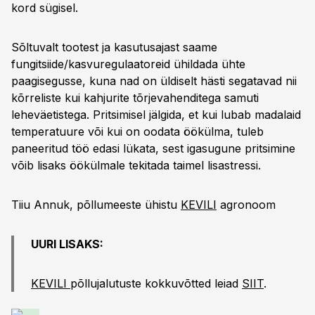
kord sügisel.
Sõltuvalt tootest ja kasutusajast saame
fungitsiide/kasvuregulaatoreid ühildada ühte
paagisegusse, kuna nad on üldiselt hästi segatavad nii
kõrreliste kui kahjurite tõrjevahenditega samuti
leheväetistega. Pritsimisel jälgida, et kui lubab madalaid
temperatuure või kui on oodata öökülma, tuleb
paneeritud töö edasi lükata, sest igasugune pritsimine
võib lisaks öökülmale tekitada taimel lisastressi.
Tiiu Annuk, põllumeeste ühistu
KEVILI
agronoom
UURI LISAKS:
KEVILI
põllujalutuste kokkuvõtted leiad
SIIT
.