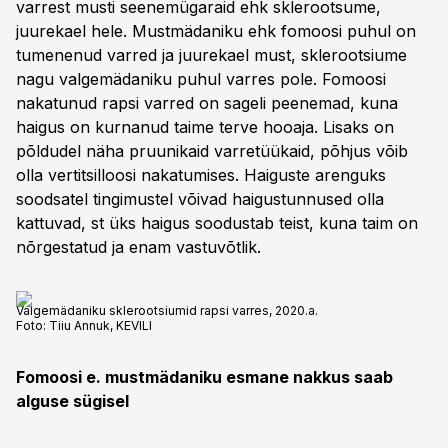
varrest musti seenemügaraid ehk sklerootsume,
juurekael hele. Mustmädaniku ehk fomoosi puhul on
tumenenud varred ja juurekael must, sklerootsiume
nagu valgemädaniku puhul varres pole. Fomoosi
nakatunud rapsi varred on sageli peenemad, kuna
haigus on kurnanud taime terve hooaja. Lisaks on
põldudel näha pruunikaid varretüükaid, põhjus võib
olla vertitsilloosi nakatumises. Haiguste arenguks
soodsatel tingimustel võivad haigustunnused olla
kattuvad, st üks haigus soodustab teist, kuna taim on
nõrgestatud ja enam vastuvõtlik.
Valgemädaniku sklerootsiumid rapsi varres, 2020.a.
Foto:
Tiiu Annuk, KEVILI
Fomoosi e. mustmädaniku esmane nakkus saab
alguse sügisel