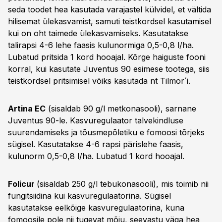
seda toodet hea kasutada varajastel külvidel, et vältida
hilisemat ülekasvamist, samuti teistkordsel kasutamisel
kui on oht taimede ülekasvamiseks. Kasutatakse
talirapsi 4-6 lehe faasis kulunormiga 0,5-0,8 l/ha.
Lubatud pritsida 1 kord hooajal. Kõrge haiguste fooni
korral, kui kasutate Juventus 90 esimese tootega, siis
teistkordsel pritsimisel võiks kasutada nt Tilmor´i.
Artina EC
(sisaldab 90 g/l metkonasooli), sarnane
Juventus 90-le. Kasvuregulaator talvekindluse
suurendamiseks ja tõusmepõletiku e fomoosi tõrjeks
sügisel. Kasutatakse 4-6 rapsi pärislehe faasis,
kulunorm 0,5-0,8 l/ha. Lubatud 1 kord hooajal.
Folicur
(sisaldab 250 g/l tebukonasooli), mis toimib nii
fungitsiidina kui kasvuregulaatorina. Sügisel
kasutatakse eelkõige kasvuregulaatorina, kuna
fomoosile pole nii tugevat mõju, seevastu väga hea