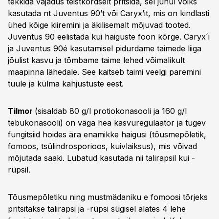
tekkida vajadus teistkordselt pritsida, sel juhul võiks
kasutada nt Juventus 90’t või Caryx’it, mis on kindlasti
ühed kõige kiiremini ja äkilisemalt mõjuvad tooted.
Juventus 90 eelistada kui haiguste foon kõrge. Caryx´i
ja Juventus 90é kasutamisel pidurdame taimede liiga
jõulist kasvu ja tõmbame taime lehed võimalikult
maapinna lähedale. See kaitseb taimi veelgi paremini
tuule ja külma kahjustuste eest.
Tilmor
(sisaldab 80 g/l protiokonasooli ja 160 g/l
tebukonasooli) on väga hea kasvuregulaator ja tugev
fungitsiid hoides ära enamikke haigusi (tõusmepõletik,
fomoos, tsülindrosporioos, kuivlaiksus), mis võivad
mõjutada saaki. Lubatud kasutada nii talirapsil kui -
rüpsil.
Tõusmepõletiku ning mustmädaniku e fomoosi tõrjeks
pritsitakse talirapsi ja -rüpsi sügisel alates 4 lehe