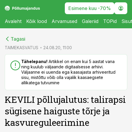
Esimene kuu -70%
Avaleht
Kõik lood
Arvamused
Galeriid
TOPid
Sisu
cebook
cebook
Tagasi
Twitter)
Twitter)
TAIMEKASVATUS
24.08.20, 11:00
kedIn
kedIn
Tähelepanu!
Artikkel on enam kui 5 aastat vana
ning kuulub väljaande digitaalsesse arhiivi.
ail
ail
Väljaanne ei uuenda ega kaasajasta arhiveeritud
sisu, mistõttu võib olla vajalik kaasaegsete
k
k
allikatega tutvumine
KEVILI põllujalutus: talirapsi
sügisene haiguste tõrje ja
kasvureguleerimine