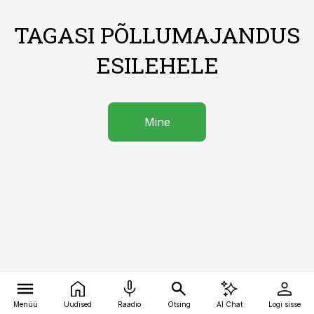
TAGASI PÕLLUMAJANDUS
ESILEHELE
Mine
Menüü
Uudised
Raadio
Otsing
AI Chat
Logi sisse