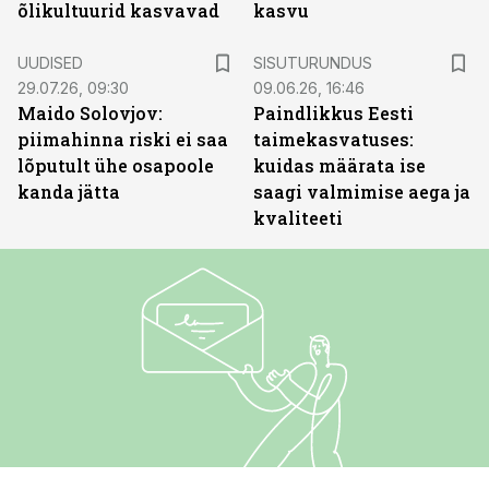
õlikultuurid kasvavad
kasvu
ST
UUDISED
SISUTURUNDUS
29.07.26, 09:30
09.06.26, 16:46
Maido Solovjov:
Paindlikkus Eesti
piimahinna riski ei saa
taimekasvatuses:
lõputult ühe osapoole
kuidas määrata ise
kanda jätta
saagi valmimise aega ja
kvaliteeti