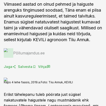
Viimased aastad on olnud pehmed ja haiguste
arenguks tingimused soodsad, Täna enam ei piisa
ainult kasvureguleerimisest, et taimed talvituks.
Enamus sügisel natatuvatest haigustest kurnavad
taimi ja vähendavad oluliselt saagikust. Millised on
enamlevinud haigused ja kuidas neid tõrjuda,
sellest kirjutab KEVILi agronoom Tiiu Annuk.
Põllumajandus.ee
Jaga
Salvesta
Vihja
Raps 4 lehe faasis, 2019.a.
Foto:
Tiiu Annuk, KEVILI
Erilist tähelepanu tuleb pöörata just sügisel
nakatuvatele haigustele nagu mustmädanik ehk
fomoos (
Phoma lingam, Leptospaeria maculans
), mis