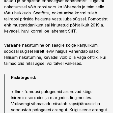
kaudu ja põhjustab enneaegset vananemist. Tugeval
nakatumisel võib rapsi vars ka lõheneda ja taim selle
tõttu hukkuda. Seetõttu, nakatumise korral tuleb
talirapsi pritsida haiguste vastu juba sügisel. Fomoosist
ehk mustmädanikust sai kirjutatud põhjalikult 2019.a.
kevadel, huvi korral loe lähemalt
SIIT
.
Varajane nakatumine on saagile kõige kahjulikum,
soodsal sügisel kiirelt leviv haigus vähendab saaki.
Hilisem nakatumine, kevadel võib olla väga ohtlik, kui
taimed olid hilissügisel või talvel väikesed.
Riskitegurid:
•
Ilm
- fomoosi patogeenid arenevad kõige
kiiremini soojades ja märgades tingimustes.
Väiksemgi vihmasadu niisutab rapsijäänuseid ja
soodustab patogeeni arengut. Kuigi seene arengut