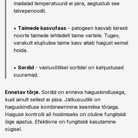
madalad temperatuurid ei piira, aeglustub see
talveperioodil.
•
Taimede kasvufaas
- patogeen kasvab kiiresti
noorte taimede lehtedelt taime vartele. Tugev,
varakult elujõulise taime kasv aitab haigust eemal
hoida.
•
Sordid
- vastuvõtlikel sortidel on kahjustused
suuremad.
Ennetav tõrje.
Sordid on erineva haiguskindlusega,
kuid ainult sellest ei piisa. Jätkusuutlik on
haiguskindluse kombineerimine keemilise tõrjega.
Haiguse kontrolli all hoidmiseks on oluline fungitsiidi
õige ajastus. Efektiivne on fungitsiidi kasutamine
sügisel.