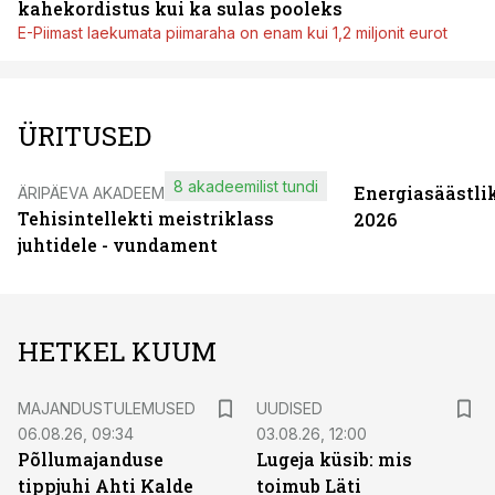
kahekordistus kui ka sulas pooleks
E-Piimast laekumata piimaraha on enam kui 1,2 miljonit eurot
ÜRITUSED
8 akadeemilist tundi
Energiasäästli
ÄRIPÄEVA AKADEEMIA
Tehisintellekti meistriklass
2026
juhtidele - vundament
HETKEL KUUM
MAJANDUSTULEMUSED
UUDISED
06.08.26, 09:34
03.08.26, 12:00
Põllumajanduse
Lugeja küsib: mis
tippjuhi Ahti Kalde
toimub Läti