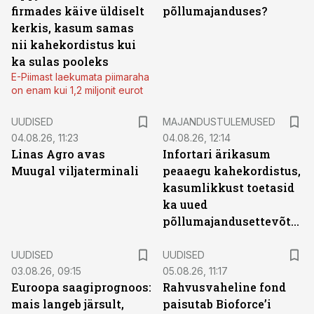
firmades käive üldiselt
põllumajanduses?
kerkis, kasum samas
nii kahekordistus kui
ka sulas pooleks
E-Piimast laekumata piimaraha
on enam kui 1,2 miljonit eurot
UUDISED
MAJANDUSTULEMUSED
04.08.26, 11:23
04.08.26, 12:14
Linas Agro avas
Infortari ärikasum
Muugal viljaterminali
peaaegu kahekordistus,
kasumlikkust toetasid
ka uued
põllumajandusettevõtted
UUDISED
UUDISED
03.08.26, 09:15
05.08.26, 11:17
Euroopa saagiprognoos:
Rahvusvaheline fond
mais langeb järsult,
paisutab Bioforce’i