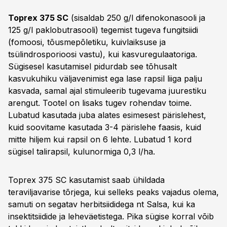
Toprex 375 SC
(sisaldab 250 g/l difenokonasooli ja
125 g/l paklobutrasooli) tegemist tugeva fungitsiidi
(fomoosi, tõusmepõletiku, kuivlaiksuse ja
tsülindrosporioosi vastu), kui kasvuregulaatoriga.
Sügisesel kasutamisel pidurdab see tõhusalt
kasvukuhiku väljavenimist ega lase rapsil liiga palju
kasvada, samal ajal stimuleerib tugevama juurestiku
arengut. Tootel on lisaks tugev rohendav toime.
Lubatud kasutada juba alates esimesest pärislehest,
kuid soovitame kasutada 3-4 pärislehe faasis, kuid
mitte hiljem kui rapsil on 6 lehte. Lubatud 1 kord
sügisel talirapsil, kulunormiga 0,3 l/ha.
Toprex 375 SC kasutamist saab ühildada
teraviljavarise tõrjega, kui selleks peaks vajadus olema,
samuti on segatav herbitsiididega nt Salsa, kui ka
insektitsiidide ja leheväetistega. Pika sügise korral võib