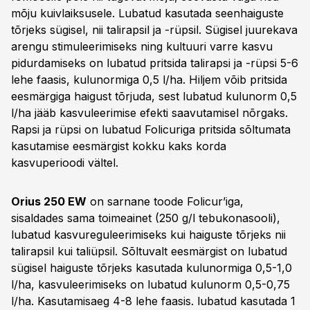
mõju kuivlaiksusele. Lubatud kasutada seenhaiguste
tõrjeks sügisel, nii talirapsil ja -rüpsil. Sügisel juurekava
arengu stimuleerimiseks ning kultuuri varre kasvu
pidurdamiseks on lubatud pritsida talirapsi ja -rüpsi 5-6
lehe faasis, kulunormiga 0,5 l/ha. Hiljem võib pritsida
eesmärgiga haigust tõrjuda, sest lubatud kulunorm 0,5
l/ha jääb kasvuleerimise efekti saavutamisel nõrgaks.
Rapsi ja rüpsi on lubatud Folicuriga pritsida sõltumata
kasutamise eesmärgist kokku kaks korda
kasvuperioodi vältel.
Orius 250 EW
on sarnane toode Folicur’iga,
sisaldades sama toimeainet (250 g/l tebukonasooli),
lubatud kasvureguleerimiseks kui haiguste tõrjeks nii
talirapsil kui taliüpsil. Sõltuvalt eesmärgist on lubatud
sügisel haiguste tõrjeks kasutada kulunormiga 0,5-1,0
l/ha, kasvuleerimiseks on lubatud kulunorm 0,5-0,75
l/ha. Kasutamisaeg 4-8 lehe faasis. lubatud kasutada 1