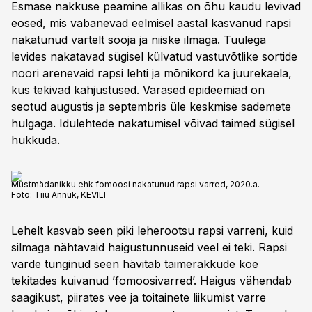
Esmase nakkuse peamine allikas on õhu kaudu levivad
eosed, mis vabanevad eelmisel aastal kasvanud rapsi
nakatunud vartelt sooja ja niiske ilmaga. Tuulega
levides nakatavad sügisel külvatud vastuvõtlike sortide
noori arenevaid rapsi lehti ja mõnikord ka juurekaela,
kus tekivad kahjustused. Varased epideemiad on
seotud augustis ja septembris üle keskmise sademete
hulgaga. Idulehtede nakatumisel võivad taimed sügisel
hukkuda.
Mustmädanikku ehk fomoosi nakatunud rapsi varred, 2020.a.
Foto:
Tiiu Annuk, KEVILI
Lehelt kasvab seen piki leherootsu rapsi varreni, kuid
silmaga nähtavaid haigustunnuseid veel ei teki. Rapsi
varde tunginud seen hävitab taimerakkude koe
tekitades kuivanud ’fomoosivarred’. Haigus vähendab
saagikust, piirates vee ja toitainete liikumist varre