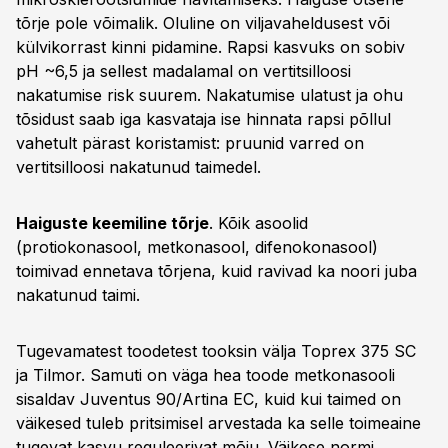
tõrje pole võimalik. Oluline on viljavaheldusest või
külvikorrast kinni pidamine. Rapsi kasvuks on sobiv
pH ~6,5 ja sellest madalamal on vertitsilloosi
nakatumise risk suurem. Nakatumise ulatust ja ohu
tõsidust saab iga kasvataja ise hinnata rapsi põllul
vahetult pärast koristamist: pruunid varred on
vertitsilloosi nakatunud taimedel.
Haiguste keemiline tõrje
. Kõik asoolid
(protiokonasool, metkonasool, difenokonasool)
toimivad ennetava tõrjena, kuid ravivad ka noori juba
nakatunud taimi.
Tugevamatest toodetest tooksin välja Toprex 375 SC
ja Tilmor. Samuti on väga hea toode metkonasooli
sisaldav Juventus 90/Artina EC, kuid kui taimed on
väikesed tuleb pritsimisel arvestada ka selle toimeaine
tugevat kasvu reguleerivat mõju. Väikese normi