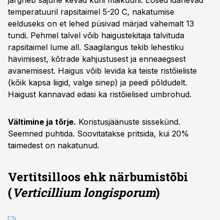
järgneb sajune kevad kuni maikuuni. Eosed idanevad
temperatuuril rapsitaimel 5-20 C, nakatumise
eelduseks on et lehed püsivad märjad vähemalt 13
tundi. Pehmel talvel võib haigustekitaja talvituda
rapsitaimel lume all. Saagilangus tekib lehestiku
hävimisest, kõtrade kahjustusest ja enneaegsest
avanemisest. Haigus võib levida ka teiste ristõieliste
(kõik kapsa liigid, valge sinep) ja peedi põldudelt.
Haigust kannavad edasi ka ristõielised umbrohud.
Vältimine ja tõrje.
Koristusjäänuste sissekünd.
Seemned puhtida. Soovitatakse pritsida, kui 20%
taimedest on nakatunud.
Vertitsilloos ehk närbumistõbi
(
Verticillium longisporum
)