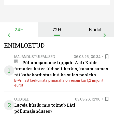
24H
72H
Nädal
ENIMLOETUD
MAJANDUSTULEMUSED
06.08.26, 09:34
Põllumajanduse tippjuhi Ahti Kalde
firmades käive üldiselt kerkis, kasum samas
1
nii kahekordistus kui ka sulas pooleks
E-Piimast laekumata piimaraha on enam kui 1,2 miljonit
eurot
UUDISED
03.08.26, 12:00
2
Lugeja küsib: mis toimub Läti
põllumajanduses?