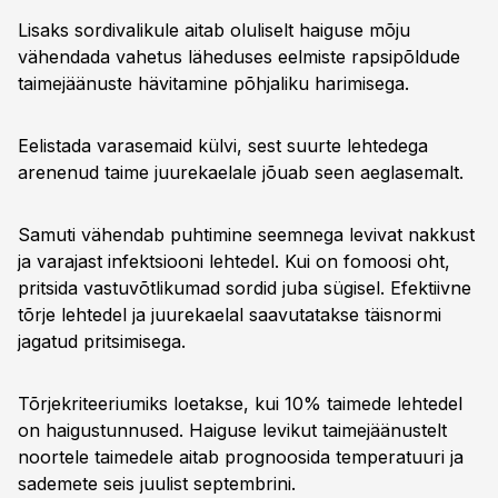
Lisaks sordivalikule aitab oluliselt haiguse mõju
vähendada vahetus läheduses eelmiste rapsipõldude
taimejäänuste hävitamine põhjaliku harimisega.
Eelistada varasemaid külvi, sest suurte lehtedega
arenenud taime juurekaelale jõuab seen aeglasemalt.
Samuti vähendab puhtimine seemnega levivat nakkust
ja varajast infektsiooni lehtedel. Kui on fomoosi oht,
pritsida vastuvõtlikumad sordid juba sügisel. Efektiivne
tõrje lehtedel ja juurekaelal saavutatakse täisnormi
jagatud pritsimisega.
Tõrjekriteeriumiks loetakse, kui 10% taimede lehtedel
on haigustunnused. Haiguse levikut taimejäänustelt
noortele taimedele aitab prognoosida temperatuuri ja
sademete seis juulist septembrini.