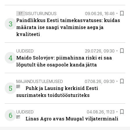
SISUTURUNDUS
09.06.26, 16:46
ST
Paindlikkus Eesti taimekasvatuses: kuidas
3
määrata ise saagi valmimise aega ja
kvaliteeti
UUDISED
29.07.26, 09:30
4
Maido Solovjov: piimahinna riski ei saa
lõputult ühe osapoole kanda jätta
MAJANDUSTULEMUSED
07.08.26, 09:30
5
Puhk ja Lausing kerkisid Eesti
suurimateks toidutöösturiteks
UUDISED
04.08.26, 11:23
6
Linas Agro avas Muugal viljaterminali