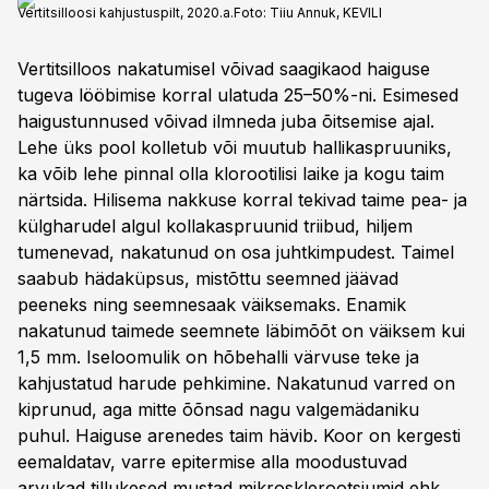
Vertitsilloosi kahjustuspilt, 2020.a.
Foto:
Tiiu Annuk, KEVILI
Vertitsilloos nakatumisel võivad saagikaod haiguse
tugeva lööbimise korral ulatuda 25–50%-ni. Esimesed
haigustunnused võivad ilmneda juba õitsemise ajal.
Lehe üks pool kolletub või muutub hallikaspruuniks,
ka võib lehe pinnal olla klorootilisi laike ja kogu taim
närtsida. Hilisema nakkuse korral tekivad taime pea- ja
külgharudel algul kollakaspruunid triibud, hiljem
tumenevad, nakatunud on osa juhtkimpudest. Taimel
saabub hädaküpsus, mistõttu seemned jäävad
peeneks ning seemnesaak väiksemaks. Enamik
nakatunud taimede seemnete läbimõõt on väiksem kui
1,5 mm. Iseloomulik on hõbehalli värvuse teke ja
kahjustatud harude pehkimine. Nakatunud varred on
kiprunud, aga mitte õõnsad nagu valgemädaniku
puhul. Haiguse arenedes taim hävib. Koor on kergesti
eemaldatav, varre epitermise alla moodustuvad
arvukad tillukesed mustad mikrosklerootsiumid ehk