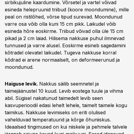
sirbikujuline kaardumine. Võrsetel ja vartel võivad
esineda helepruunid triibud (koore moondumine), mille
peal on ristilõhed, võrse tipud surevad. Moondunud
varre osa võib olla kuni 15 cm pikk. Laikudel võib
esineda hõre eoskirme. Triibud võivad olla üle 15 cm
pikad ja 2 cm laiad. Hilisema nakkuse puhul ilmnevad
tunnused ja varre alusel. Eoskirme esineb sagedamini
kõtradel olevatel laikudel. Tugeva nakkuse korral
kõdrad ei arene normaalselt, on deformeerunud ja
moondunud.
Haiguse levik.
Nakkus säilib seemnetel ja
taimejäänustel 10 kuud. Levib eostega tuule ja vihma
abil. Sügisel nakatunud taimedelt levib seen
kasvuperioodil edasi lehelt lehele, taimelt taimele kogu
taimikus. Nakkuse levimiseks on eriti olulised
vahelduvad temperatuurid ja kõrge õhuniiskus.
Ideaalsed tingimused on kui niiskele ja pehmele talvele