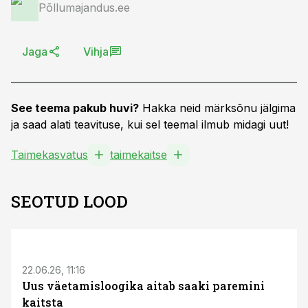
Põllumajandus.ee
Jaga
Vihja
See teema pakub huvi?
Hakka neid märksõnu jälgima
ja saad alati teavituse, kui sel teemal ilmub midagi uut!
Taimekasvatus
taimekaitse
SEOTUD LOOD
ST
22.06.26, 11:16
Uus väetamisloogika aitab saaki paremini
kaitsta