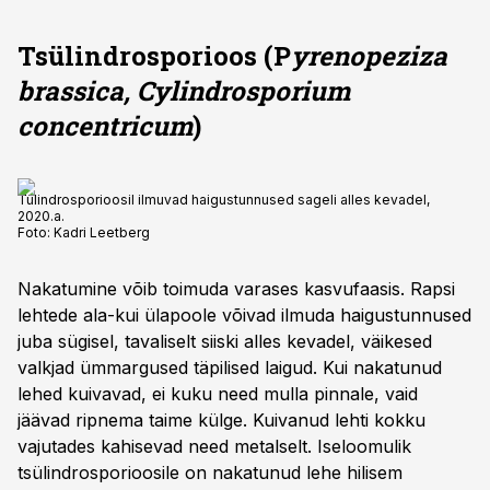
Tsülindrosporioos (P
yrenopeziza
brassica, Cylindrosporium
concentricum
)
Tülindrosporioosil ilmuvad haigustunnused sageli alles kevadel,
2020.a.
Foto:
Kadri Leetberg
Nakatumine võib toimuda varases kasvufaasis. Rapsi
lehtede ala-kui ülapoole võivad ilmuda haigustunnused
juba sügisel, tavaliselt siiski alles kevadel, väikesed
valkjad ümmargused täpilised laigud. Kui nakatunud
lehed kuivavad, ei kuku need mulla pinnale, vaid
jäävad ripnema taime külge. Kuivanud lehti kokku
vajutades kahisevad need metalselt. Iseloomulik
tsülindrosporioosile on nakatunud lehe hilisem