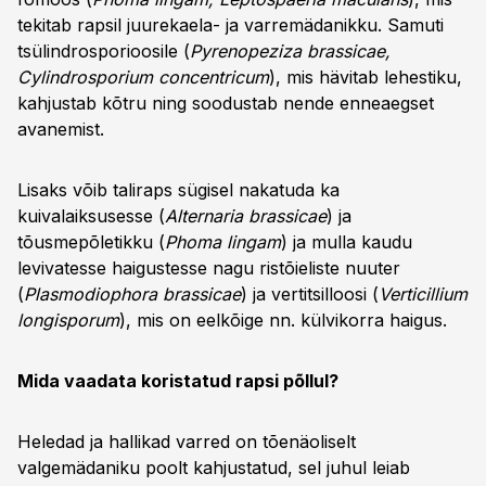
tekitab rapsil juurekaela- ja varremädanikku. Samuti
tsülindrosporioosile (
Pyrenopeziza brassicae,
Cylindrosporium concentricum
), mis hävitab lehestiku,
kahjustab kõtru ning soodustab nende enneaegset
avanemist.
Lisaks võib taliraps sügisel nakatuda ka
kuivalaiksusesse (
Alternaria brassicae
) ja
tõusmepõletikku (
Phoma lingam
) ja mulla kaudu
levivatesse haigustesse nagu ristõieliste nuuter
(
Plasmodiophora brassicae
) ja vertitsilloosi (
Verticillium
longisporum
), mis on eelkõige nn. külvikorra haigus.
Mida vaadata koristatud rapsi põllul?
Heledad ja hallikad varred on tõenäoliselt
valgemädaniku poolt kahjustatud, sel juhul leiab