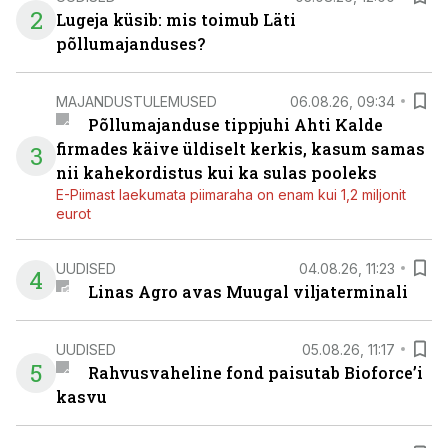
2
Lugeja küsib: mis toimub Läti
põllumajanduses?
MAJANDUSTULEMUSED
06.08.26, 09:34
Põllumajanduse tippjuhi Ahti Kalde
firmades käive üldiselt kerkis, kasum samas
3
nii kahekordistus kui ka sulas pooleks
E-Piimast laekumata piimaraha on enam kui 1,2 miljonit
eurot
UUDISED
04.08.26, 11:23
4
Linas Agro avas Muugal viljaterminali
UUDISED
05.08.26, 11:17
5
Rahvusvaheline fond paisutab Bioforce’i
kasvu