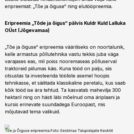
eripreemiat: „Tõe ja õiguse“ ning elutööpreemia.
Eripreemia „Tõde ja õigus“ pälvis Kuldr Kuld Lalluka
OÜst (Jõgevamaa)
„Tõe ja õiguse“ eripreemia vääriliseks on noortalunik,
kelle armastus põllutehnika vastu tekkis juba väga
varajases eas, mil poiss nooremaseas põlluserval
traktoreid piilumas käis. Kuna tööd on palju, siis
otsustas ta investeerida tööliste asemel hoopis
tehnikasse, et säilitada klassikaline peretalu, kus saab
kõik tööd ise ära tehtud. Ta kasvatab mahevilja 300
hektaril ning on hästi läbi mõelnud oma äriplaani ja
kursis erinevate suundadega Euroopast, mis
mõjutavad tema valikuid.
Tõe ja Õiguse eripreemia.
Foto:
Eestimaa Talupidajate Keskliit