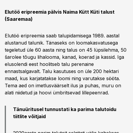
Elutöö eripreemia pälvis Naima Kütt Küti talust
(Saaremaa)
Elutöö eripreemia saab talupidamisega 1989. aastal
alustanud talunik. Tänaseks on loomakasvatusega
tegeletud üle 60 aasta ning talus on 45 lüpsilehma, 50
šarolee tõugu lihalooma, kanad, koerad ja kassid. Iga
elusolendi eest hoolitseb talu perenaine
ennastsalgavalt. Talu kasutuses on üle 200 hektari
maad, kus karjatatakse loomi ning varutakse sööta.
Tema aed on imetlusväärselt ilus ja puhas, muru on
alati niidetud ja hoovi ümbritsevad lillepeenrad.
Tänuüritusel tunnustati ka parima talutoidu
tiitlite võitjaid