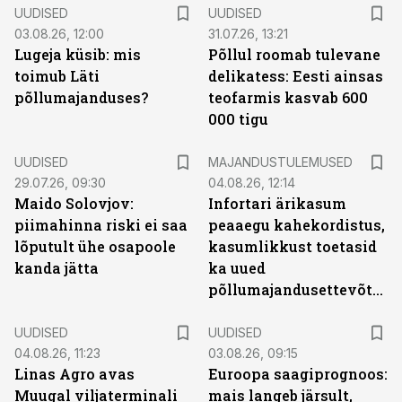
UUDISED
UUDISED
03.08.26, 12:00
31.07.26, 13:21
Lugeja küsib: mis
Põllul roomab tulevane
toimub Läti
delikatess: Eesti ainsas
põllumajanduses?
teofarmis kasvab 600
000 tigu
UUDISED
MAJANDUSTULEMUSED
29.07.26, 09:30
04.08.26, 12:14
Maido Solovjov:
Infortari ärikasum
piimahinna riski ei saa
peaaegu kahekordistus,
lõputult ühe osapoole
kasumlikkust toetasid
kanda jätta
ka uued
põllumajandusettevõtted
UUDISED
UUDISED
04.08.26, 11:23
03.08.26, 09:15
Linas Agro avas
Euroopa saagiprognoos:
Muugal viljaterminali
mais langeb järsult,