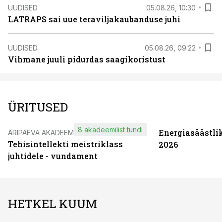
UUDISED
05.08.26, 10:30
LATRAPS sai uue teraviljakaubanduse juhi
UUDISED
05.08.26, 09:22
Vihmane juuli pidurdas saagikoristust
ÜRITUSED
8 akadeemilist tundi
Energiasäästli
ÄRIPÄEVA AKADEEMIA
Tehisintellekti meistriklass
2026
juhtidele - vundament
HETKEL KUUM