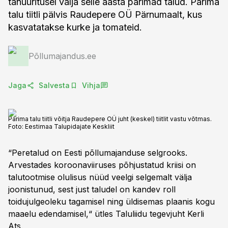
tänuüritusel välja selle aasta parimad talud. Parima
talu tiitli pälvis Raudepere OÜ Pärnumaalt, kus
kasvatatakse kurke ja tomateid.
Põllumajandus.ee
Jaga
Salvesta
Vihja
Parima talu tiitli võitja Raudepere OÜ juht (keskel) tiitlit vastu võtmas.
Foto:
Eestimaa Talupidajate Keskliit
“Peretalud on Eesti põllumajanduse selgrooks.
Arvestades koroonaviiruses põhjustatud kriisi on
talutootmise olulisus nüüd veelgi selgemalt välja
joonistunud, sest just taludel on kandev roll
toidujulgeoleku tagamisel ning üldisemas plaanis kogu
maaelu edendamisel,“ ütles Taluliidu tegevjuht Kerli
Ats.