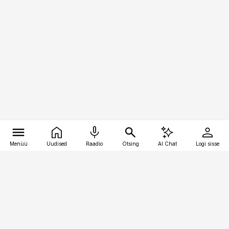
Menüü
Uudised
Raadio
Otsing
AI Chat
Logi sisse
Vana-Lõuna 39/1, 19094 Tallinn
(+372) 667 0111
pollumajandus@pollumajandus.ee