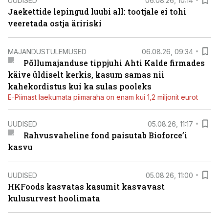
UUDISED
06.08.26, 10:14
Jaekettide lepingud luubi all: tootjale ei tohi
veeretada ostja äririski
MAJANDUSTULEMUSED
06.08.26, 09:34
Põllumajanduse tippjuhi Ahti Kalde firmades
käive üldiselt kerkis, kasum samas nii
kahekordistus kui ka sulas pooleks
E-Piimast laekumata piimaraha on enam kui 1,2 miljonit eurot
UUDISED
05.08.26, 11:17
Rahvusvaheline fond paisutab Bioforce’i
kasvu
UUDISED
05.08.26, 11:00
HKFoods kasvatas kasumit kasvavast
kulusurvest hoolimata