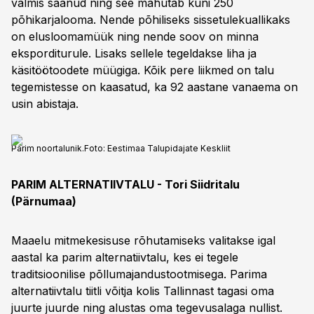
valmis saanud ning see mahutab kuni 250
põhikarjalooma. Nende põhiliseks sissetulekuallikaks
on elusloomamüük ning nende soov on minna
eksporditurule. Lisaks sellele tegeldakse liha ja
käsitöötoodete müügiga. Kõik pere liikmed on talu
tegemistesse on kaasatud, ka 92 aastane vanaema on
usin abistaja.
Parim noortalunik.
Foto:
Eestimaa Talupidajate Keskliit
PARIM ALTERNATIIVTALU - Tori Siidritalu
(Pärnumaa)
Maaelu mitmekesisuse rõhutamiseks valitakse igal
aastal ka parim alternatiivtalu, kes ei tegele
traditsioonilise põllumajandustootmisega. Parima
alternatiivtalu tiitli võitja kolis Tallinnast tagasi oma
juurte juurde ning alustas oma tegevusalaga nullist.