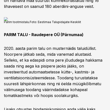
on haritava maa suurust kümnekordistatud ning 16
lihaveisest on saanud 180 aberdiini-anguse veist.
Parim tootmistalu.
Foto:
Eestimaa Talupidajate Keskliit
PARIM TALU - Raudepere OÜ (Pärnumaa)
2020. aasta parim talu on musternäidis taluidüllist.
Noorpere jätkab seda, mida vanemad alustasid.
Selleks, et ka edaspidi oma pere jõududega hakkama
saada ning aega ka pisipere jaoks jääks, on
investeeritud automaatsetesse kütte-, kastmis- ja
ventilatsioonisüsteemidesse. Toodang turustatakse
suuresti lähipiirkonnas ning nii öelda müügikõlbmatu
välimusega toodang väärindadakse kohapeal
tomatikastmeks või hoopis soolakurgiks.
Lisaks otsustas hindamiskomisjon anda välja kaks