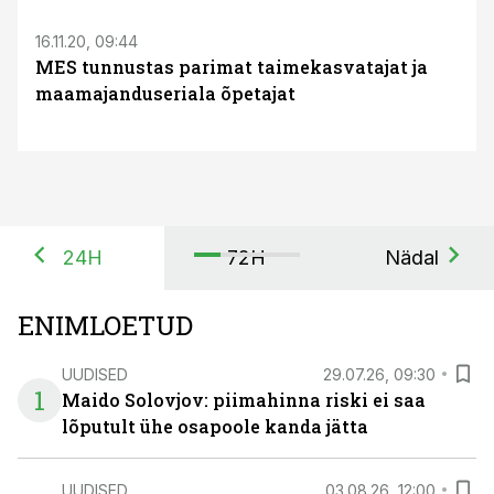
16.11.20, 09:44
MES tunnustas parimat taimekasvatajat ja
maamajanduseriala õpetajat
24H
72H
Nädal
ENIMLOETUD
UUDISED
29.07.26, 09:30
1
Maido Solovjov: piimahinna riski ei saa
lõputult ühe osapoole kanda jätta
UUDISED
03.08.26, 12:00