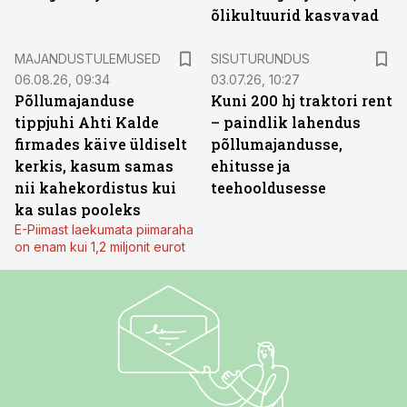
õlikultuurid kasvavad
ST
MAJANDUSTULEMUSED
SISUTURUNDUS
06.08.26, 09:34
03.07.26, 10:27
Põllumajanduse
Kuni 200 hj traktori rent
tippjuhi Ahti Kalde
– paindlik lahendus
firmades käive üldiselt
põllumajandusse,
kerkis, kasum samas
ehitusse ja
nii kahekordistus kui
teehooldusesse
ka sulas pooleks
E-Piimast laekumata piimaraha
on enam kui 1,2 miljonit eurot