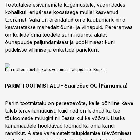
Toetutakse esivanemate kogemustele, väärindades
kohalikul, eripärase koostisega mullal kasvanud
toorainet. Välja on arendatud oma kaubamärk ning
kasvatatakse mahedalt õuna- ja viinapuid. Pererahvas
on kõikide oma toodete sünni juures, alates
õunapuude paljundamisest ja pookimisest kuni
pudelisse villimise ja erikettide panekuni.
Parim alternatiivtalu.
Foto:
Eestimaa Talupidajate Keskliit
PARIM TOOTMISTALU - Saareõue OÜ (Pärnumaa)
Parim tootmistalu on pereettevõte, kelle põhiline käive
tuleb teraviljamüügist, kuid nad on leidnud ka tee
tõuloomade müügini nii Eestis kui ka võõrsil. Lisaks
karjamaadele hooldavad loomad ka oma kandi
rannikut. Alates vanematelt talupidamise ülevõtmisest