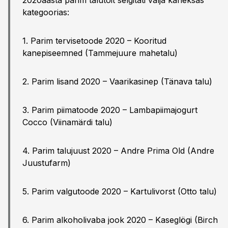
2020aasta parim talutoit selgitati välja kaheksas
kategoorias:
1. Parim tervisetoode 2020 – Kooritud
kanepiseemned (Tammejuure mahetalu)
2. Parim lisand 2020 – Vaarikasinep (Tänava talu)
3. Parim piimatoode 2020 – Lambapiimajogurt
Cocco (Viinamärdi talu)
4. Parim talujuust 2020 – Andre Prima Old (Andre
Juustufarm)
5. Parim valgutoode 2020 – Kartulivorst (Otto talu)
6. Parim alkoholivaba jook 2020 – Kaseglögi (Birch