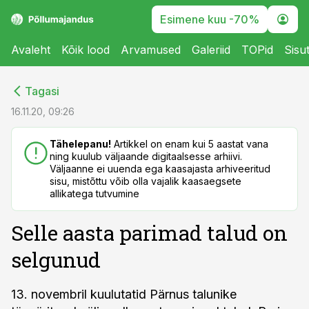
Esimene kuu -70%
Avaleht
Kõik lood
Arvamused
Galeriid
TOPid
Sisu
cebook
cebook
Tagasi
Twitter)
Twitter)
16.11.20, 09:26
kedIn
kedIn
Tähelepanu!
Artikkel on enam kui 5 aastat vana
ning kuulub väljaande digitaalsesse arhiivi.
ail
ail
Väljaanne ei uuenda ega kaasajasta arhiveeritud
sisu, mistõttu võib olla vajalik kaasaegsete
k
k
allikatega tutvumine
Selle aasta parimad talud on
selgunud
13. novembril kuulutatid Pärnus talunike