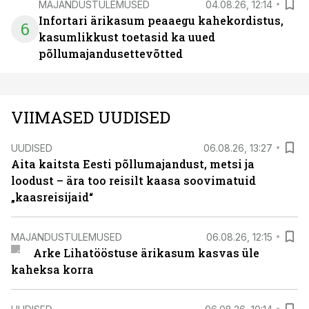
MAJANDUSTULEMUSED
04.08.26, 12:14
Infortari ärikasum peaaegu kahekordistus,
6
kasumlikkust toetasid ka uued
põllumajandusettevõtted
VIIMASED UUDISED
UUDISED
06.08.26, 13:27
Aita kaitsta Eesti põllumajandust, metsi ja
loodust – ära too reisilt kaasa soovimatuid
„kaasreisijaid“
MAJANDUSTULEMUSED
06.08.26, 12:15
Arke Lihatööstuse ärikasum kasvas üle
kaheksa korra