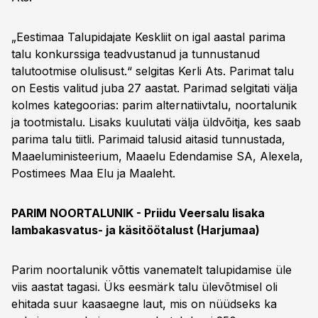
„Eestimaa Talupidajate Keskliit on igal aastal parima
talu konkurssiga teadvustanud ja tunnustanud
talutootmise olulisust.“ selgitas Kerli Ats. Parimat talu
on Eestis valitud juba 27 aastat. Parimad selgitati välja
kolmes kategoorias: parim alternatiivtalu, noortalunik
ja tootmistalu. Lisaks kuulutati välja üldvõitja, kes saab
parima talu tiitli. Parimaid talusid aitasid tunnustada,
Maaeluministeerium, Maaelu Edendamise SA, Alexela,
Postimees Maa Elu ja Maaleht.
PARIM NOORTALUNIK - Priidu Veersalu Iisaka
lambakasvatus- ja käsitöötalust (Harjumaa)
Parim noortalunik võttis vanematelt talupidamise üle
viis aastat tagasi. Üks eesmärk talu ülevõtmisel oli
ehitada suur kaasaegne laut, mis on nüüdseks ka