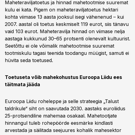
Maheteraviljatoetus ja hinnad mahetootmise suuremat
kulu ei kata. Pigem on maheteraviljatoetus hektari
kohta viimase 13 aasta jooksul isegi vähenenud – kui
2007. aastal oli toetus keskmiselt 119 eurot, siis tänavu
vaid 103 eurot. Maheteravilja hinnad on viimase nelja
aastaga kukkunud 30–65 protsenti olenevalt kultuurist.
Seetõttu ei ole võimalik mahetootmise suuremat
tootmiskulu tagasi teenida toodangu müügist, samuti ei
hüvita seda toetused.
Toetuseta võib mahekohustus Euroopa Liidu ees
täitmata jääda
Euroopa Liidu roheleppe ja selle strateegia „Talust
taldrikule“ siht on saavutada 2030. aastaks euroliidus
25-protsendiline mahemaa osakaal. Mahetootjate
hinnangul tuleb rohepöörde eesmärke kindlasti
arvestada ja säilitada seejuures kohalik mahesektor