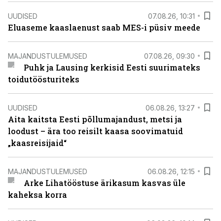
UUDISED
07.08.26, 10:31
Eluaseme kaaslaenust saab MES-i püsiv meede
MAJANDUSTULEMUSED
07.08.26, 09:30
Puhk ja Lausing kerkisid Eesti suurimateks
toidutöösturiteks
UUDISED
06.08.26, 13:27
Aita kaitsta Eesti põllumajandust, metsi ja
loodust – ära too reisilt kaasa soovimatuid
„kaasreisijaid“
MAJANDUSTULEMUSED
06.08.26, 12:15
Arke Lihatööstuse ärikasum kasvas üle
kaheksa korra