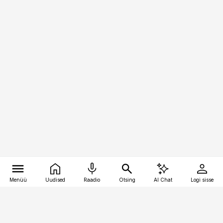
Menüü
Uudised
Raadio
Otsing
AI Chat
Logi sisse
Vana-Lõuna 39/1, 19094 Tallinn