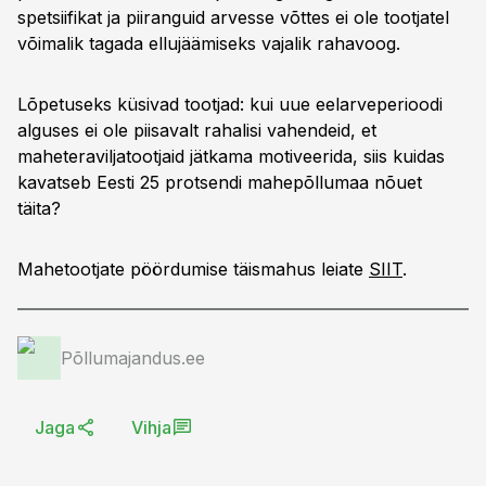
spetsiifikat ja piiranguid arvesse võttes ei ole tootjatel
võimalik tagada ellujäämiseks vajalik rahavoog.
Lõpetuseks küsivad tootjad: kui uue eelarveperioodi
alguses ei ole piisavalt rahalisi vahendeid, et
maheteraviljatootjaid jätkama motiveerida, siis kuidas
kavatseb Eesti 25 protsendi mahepõllumaa nõuet
täita?
Mahetootjate pöördumise täismahus leiate
SIIT
.
Põllumajandus.ee
Jaga
Vihja