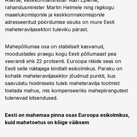
Allerile, keskkonnaminister Rain Eplerile,
rahandusminister Martin Helmele ning riigikogu
maaelukomisjonile ja keskkonnakomisjonile
adresseeritud pöördumise sisuks on mure Eesti
maheteraviljasektori tuleviku pärast.
Mahepõllumaa osa on stabiilselt kasvanud,
moodustades praegu kogu Eesti põllumaast pea
veerandi ehk 22 protsenti. Euroopa riikide seas on
Eesti selle näitajaga kindlalt esikolmikus. Paraku on
kohalik maheteraviljasektor jõudnud punkti, kus
saavutatu hoidmiseks tuleb maheteravilja tootmist
toetada mahus, mis kompenseeriks mahepiirangutest
tulenevad kitsendused.
Eesti on mahemaa pinna osas Euroopa esikolmikus,
kuid mahetoetus on kõige väiksem