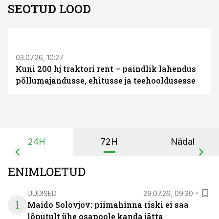
SEOTUD LOOD
ST
03.07.26, 10:27
Kuni 200 hj traktori rent – paindlik lahendus
põllumajandusse, ehitusse ja teehooldusesse
24H
72H
Nädal
ENIMLOETUD
UUDISED
29.07.26, 09:30
1
Maido Solovjov: piimahinna riski ei saa
lõputult ühe osapoole kanda jätta