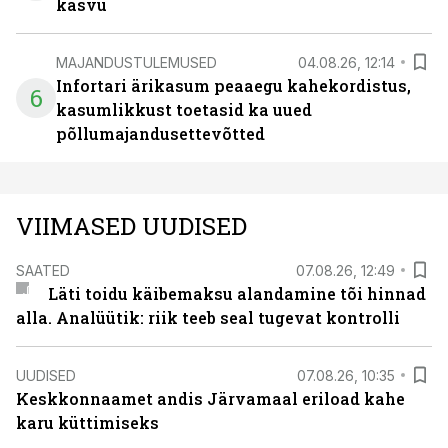
kasvu
MAJANDUSTULEMUSED
04.08.26, 12:14
Infortari ärikasum peaaegu kahekordistus,
6
kasumlikkust toetasid ka uued
põllumajandusettevõtted
VIIMASED UUDISED
SAATED
07.08.26, 12:49
Läti toidu käibemaksu alandamine tõi hinnad
alla. Analüütik: riik teeb seal tugevat kontrolli
UUDISED
07.08.26, 10:35
Keskkonnaamet andis Järvamaal eriload kahe
karu küttimiseks