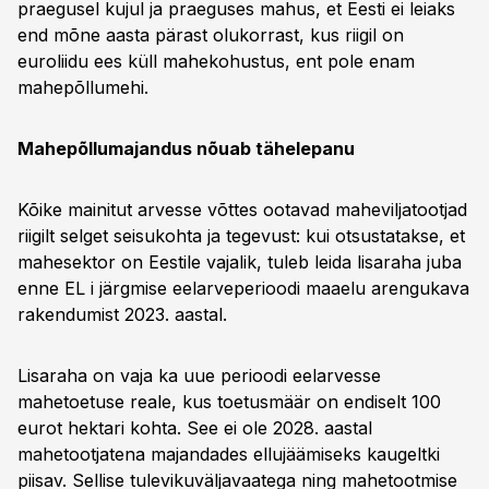
praegusel kujul ja praeguses mahus, et Eesti ei leiaks
end mõne aasta pärast olukorrast, kus riigil on
euroliidu ees küll mahekohustus, ent pole enam
mahepõllumehi.
Mahepõllumajandus nõuab tähelepanu
Kõike mainitut arvesse võttes ootavad maheviljatootjad
riigilt selget seisukohta ja tegevust: kui otsustatakse, et
mahesektor on Eestile vajalik, tuleb leida lisaraha juba
enne EL i järgmise eelarveperioodi maaelu arengukava
rakendumist 2023. aastal.
Lisaraha on vaja ka uue perioodi eelarvesse
mahetoetuse reale, kus toetusmäär on endiselt 100
eurot hektari kohta. See ei ole 2028. aastal
mahetootjatena majandades ellujäämiseks kaugeltki
piisav. Sellise tulevikuväljavaatega ning mahetootmise