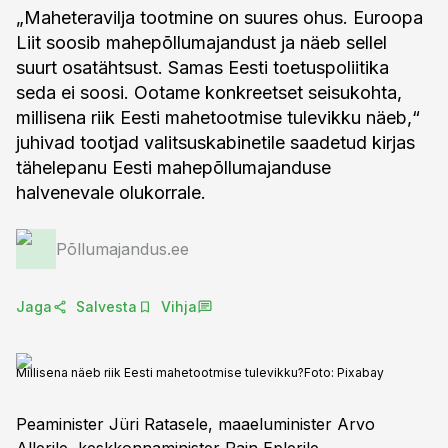
„Maheteravilja tootmine on suures ohus. Euroopa
Liit soosib mahepõllumajandust ja näeb sellel
suurt osatähtsust. Samas Eesti toetuspoliitika
seda ei soosi. Ootame konkreetset seisukohta,
millisena riik Eesti mahetootmise tulevikku näeb,“
juhivad tootjad valitsuskabinetile saadetud kirjas
tähelepanu Eesti mahepõllumajanduse
halvenevale olukorrale.
Põllumajandus.ee
Jaga
Salvesta
Vihja
Millisena näeb riik Eesti mahetootmise tulevikku?
Foto:
Pixabay
Peaminister Jüri Ratasele, maaeluminister Arvo