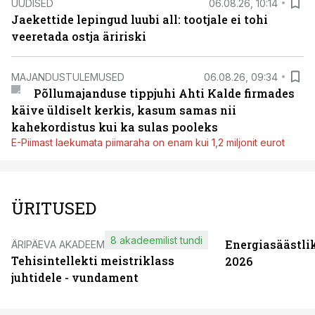
UUDISED
06.08.26, 10:14
Jaekettide lepingud luubi all: tootjale ei tohi
veeretada ostja äririski
MAJANDUSTULEMUSED
06.08.26, 09:34
Põllumajanduse tippjuhi Ahti Kalde firmades
käive üldiselt kerkis, kasum samas nii
kahekordistus kui ka sulas pooleks
E-Piimast laekumata piimaraha on enam kui 1,2 miljonit eurot
ÜRITUSED
8 akadeemilist tundi
Energiasäästli
ÄRIPÄEVA AKADEEMIA
Tehisintellekti meistriklass
2026
juhtidele - vundament