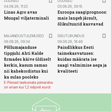
UUDISED
UUDISED
04.08.26, 11:23
03.08.26, 09:15
Linas Agro avas
Euroopa saagiprognoos:
Muugal viljaterminali
mais langeb järsult,
õlikultuurid kasvavad
ST
MAJANDUSTULEMUSED
SISUTURUNDUS
06.08.26, 09:34
09.06.26, 16:46
Põllumajanduse
Paindlikkus Eesti
tippjuhi Ahti Kalde
taimekasvatuses:
firmades käive üldiselt
kuidas määrata ise
kerkis, kasum samas
saagi valmimise aega ja
nii kahekordistus kui
kvaliteeti
ka sulas pooleks
E-Piimast laekumata piimaraha
on enam kui 1,2 miljonit eurot