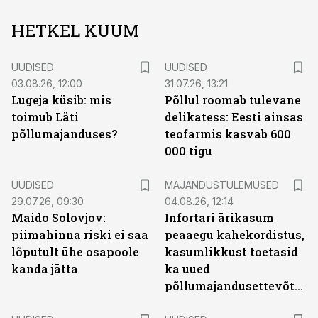
HETKEL KUUM
UUDISED
UUDISED
03.08.26, 12:00
31.07.26, 13:21
Lugeja küsib: mis
Põllul roomab tulevane
toimub Läti
delikatess: Eesti ainsas
põllumajanduses?
teofarmis kasvab 600
000 tigu
UUDISED
MAJANDUSTULEMUSED
29.07.26, 09:30
04.08.26, 12:14
Maido Solovjov:
Infortari ärikasum
piimahinna riski ei saa
peaaegu kahekordistus,
lõputult ühe osapoole
kasumlikkust toetasid
kanda jätta
ka uued
põllumajandusettevõtted