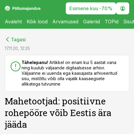
Esimene kuu -70%
Avaleht
Kõik lood
Arvamused
Galeriid
TOPid
Sisu
cebook
cebook
Tagasi
Twitter)
Twitter)
17.11.20, 12:25
kedIn
kedIn
Tähelepanu!
Artikkel on enam kui 5 aastat vana
ning kuulub väljaande digitaalsesse arhiivi.
ail
ail
Väljaanne ei uuenda ega kaasajasta arhiveeritud
sisu, mistõttu võib olla vajalik kaasaegsete
k
k
allikatega tutvumine
Mahetootjad: positiivne
rohepööre võib Eestis ära
jääda