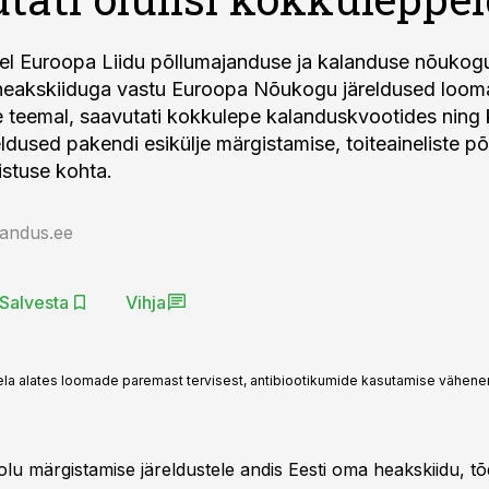
el Euroopa Liidu põllumajanduse ja kalanduse nõukogul
 heakskiiduga vastu Euroopa Nõukogu järeldused loo
 teemal, saavutati kokkulepe kalanduskvootides ning k
eldused pakendi esikülje märgistamise, toiteaineliste põ
istuse kohta.
jandus.ee
Salvesta
Vihja
a alates loomade paremast tervisest, antibiootikumide kasutamise vähenemi
u märgistamise järeldustele andis Eesti oma heakskiidu, tõ