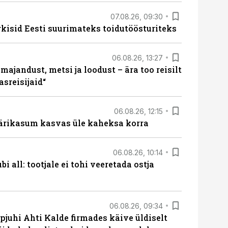
07.08.26, 09:30
rkisid Eesti suurimateks toidutöösturiteks
06.08.26, 13:27
majandust, metsi ja loodust – ära too reisilt
sreisijaid“
06.08.26, 12:15
ärikasum kasvas üle kaheksa korra
06.08.26, 10:14
i all: tootjale ei tohi veeretada ostja
06.08.26, 09:34
pjuhi Ahti Kalde firmades käive üldiselt