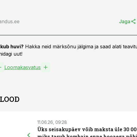
andus.ee
Jaga
kub huvi?
Hakka neid märksõnu jälgima ja saad alati teavitu
idagi uut!
Loomakasvatus
 LOOD
11.06.26, 09:28
Üks seisakupäev võib maksta üle 30 00
miks tasub kombain enne hooaega põhj