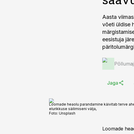
Aasta viimas
võeti üldise
märgistamise
eesistuja jär
päritolumärg
Põlluma
Jaga
Loomade heaolu parandamine käivitab terve ahel
elurikkuse säilimiseni välja,
Foto:
Unsplash
Loomade heaol