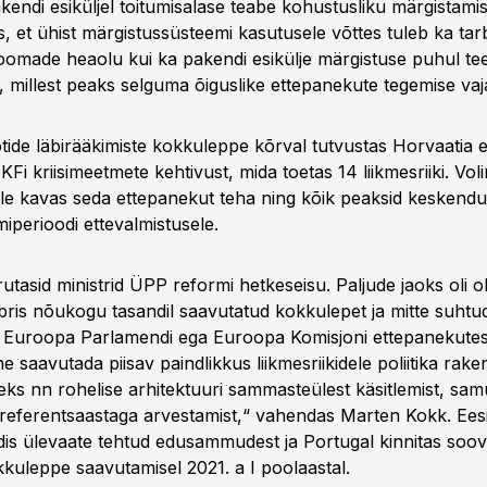
akendi esiküljel toitumisalase teabe kohustusliku märgistami
es, et ühist märgistussüsteemi kasutusele võttes tuleb ka tarb
 loomade heaolu kui ka pakendi esikülje märgistuse puhul t
millest peaks selguma õiguslike ettepanekute tegemise vaja
ide läbirääkimiste kokkuleppe kõrval tutvustas Horvaatia 
i kriisimeetmete kehtivust, mida toetas 14 liikmesriiki. Volini
 ole kavas seda ettepanekut teha ning kõik peaksid kesken
perioodi ettevalmistusele.
tasid ministrid ÜPP reformi hetkeseisu. Paljude jaoks oli o
ris nõukogu tasandil saavutatud kokkulepet ja mitte suhtuda
lt Euroopa Parlamendi ega Euroopa Komisjoni ettepanekutes
ne saavutada piisav paindlikkus liikmesriikidele poliitika rak
eks nn rohelise arhitektuuri sammasteülest käsitlemist, samu
eferentsaastaga arvestamist,“ vahendas Marten Kokk. Eesi
s ülevaate tehtud edusammudest ja Portugal kinnitas soovi
kuleppe saavutamisel 2021. a I poolaastal.