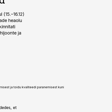
 (15.–16.12)
made heaolu
innitati
hijoonte ja
sest ja toidu kvaliteedi paranemisest kuni
dedes, et