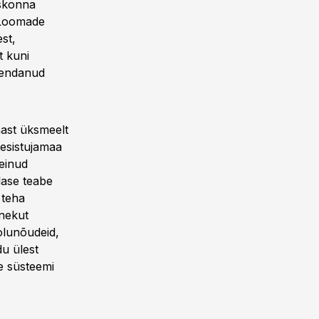
iskonna
„Loomade
st,
t kuni
ahendanud
nast üksmeelt
eesistujamaa
einud
lase teabe
 teha
anekut
olunõudeid,
du ülest
e süsteemi