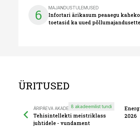
MAJANDUSTULEMUSED
6
Infortari ärikasum peaaegu kaheko
toetasid ka uued põllumajandusett
ÜRITUSED
8 akadeemilist tundi
Energ
ÄRIPÄEVA AKADEEMIA
Tehisintellekti meistriklass
2026
juhtidele - vundament