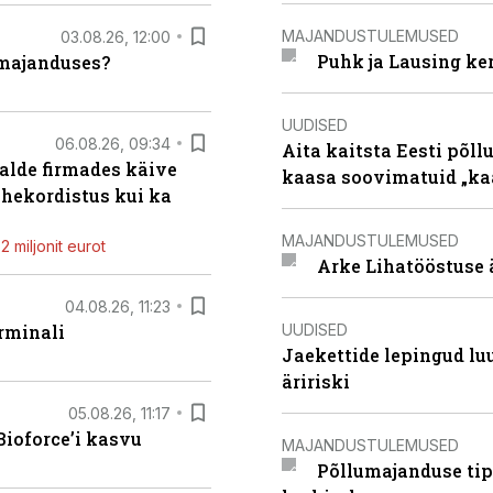
MAJANDUSTULEMUSED
03.08.26, 12:00
Puhk ja Lausing ke
umajanduses?
UUDISED
06.08.26, 09:34
Aita kaitsta Eesti põllu
alde firmades käive
kaasa soovimatuid „kaa
ahekordistus kui ka
MAJANDUSTULEMUSED
 miljonit eurot
Arke Lihatööstuse 
04.08.26, 11:23
UUDISED
rminali
Jaekettide lepingud luub
äririski
05.08.26, 11:17
ioforce’i kasvu
MAJANDUSTULEMUSED
Põllumajanduse tip