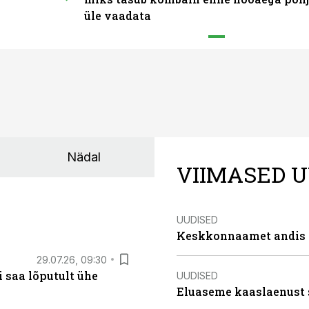
üle vaadata
Nädal
VIIMASED U
UUDISED
Keskkonnaamet andis J
29.07.26, 09:30
 saa lõputult ühe
UUDISED
Eluaseme kaaslaenust 