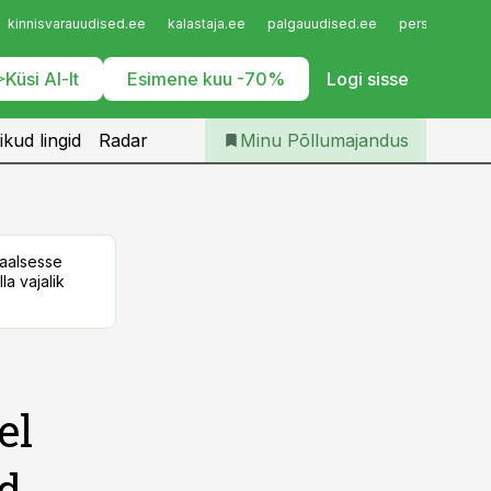
Iseteenindus
kinnisvarauudised.ee
kalastaja.ee
palgauudised.ee
personaliuudi
Telli Põllumajandus
Küsi AI-lt
Esimene kuu -70%
Logi sisse
ikud lingid
Radar
Minu Põllumajandus
taalsesse
la vajalik
el
id