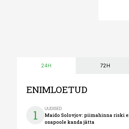
24H
72H
ENIMLOETUD
UUDISED
1
Maido Solovjov: piimahinna riski ei
osapoole kanda jätta