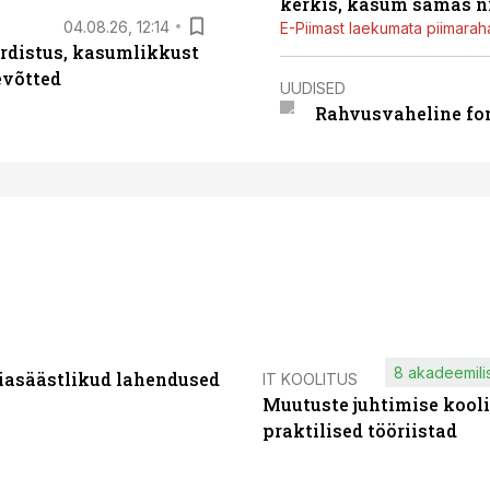
kerkis, kasum samas ni
04.08.26, 12:14
E-Piimast laekumata piimaraha
rdistus, kasumlikkust
evõtted
UUDISED
Rahvusvaheline fon
8 akadeemilis
iasäästlikud lahendused
IT KOOLITUS
Muutuste juhtimise kooli
praktilised tööriistad