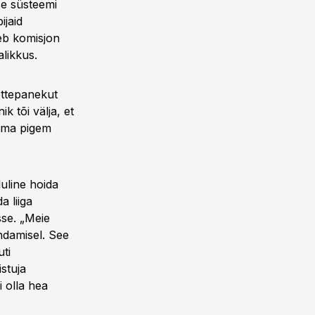
se süsteemi
ijaid
eeb komisjon
likkus.
ettepanekut
k tõi välja, et
duma pigem
luline hoida
 liiga
se. „Meie
endamisel. See
ti
stuja
 olla hea