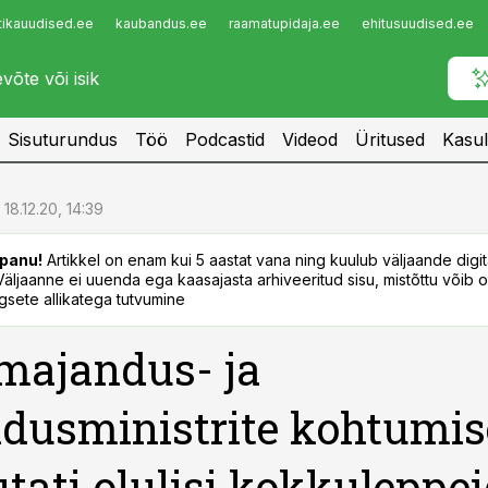
tikauudised.ee
kaubandus.ee
raamatupidaja.ee
ehitusuudised.ee
Infopank
Radar
Sisuturundus
Töö
Podcastid
Videod
Üritused
Kasul
18.12.20, 14:39
panu!
Artikkel on enam kui 5 aastat vana ning kuulub väljaande digi
. Väljaanne ei uuenda ega kaasajasta arhiveeritud sisu, mistõttu võib ol
sete allikatega tutvumine
majandus- ja
dusministrite kohtumis
tati olulisi kokkuleppe