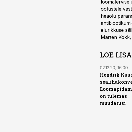
loomatervise 
ootustele vas
heaolu parand
antibiootikum
elurikkuse säi
Marten Kokk, a
LOE LIS
02.12.20, 16:00
Hendrik Kuu
sealihakonve
Loomapidami
on tulemas
muudatusi