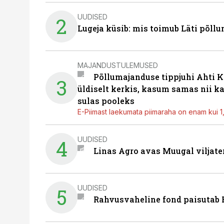
UUDISED
2
Lugeja küsib: mis toimub Läti põll
MAJANDUSTULEMUSED
Põllumajanduse tippjuhi Ahti K
3
üldiselt kerkis, kasum samas nii k
sulas pooleks
E-Piimast laekumata piimaraha on enam kui 1,2
UUDISED
4
Linas Agro avas Muugal viljate
UUDISED
5
Rahvusvaheline fond paisutab B