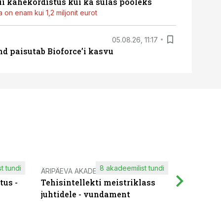
i kahekordistus kui ka sulas pooleks
 on enam kui 1,2 miljonit eurot
05.08.26, 11:17
d paisutab Bioforce’i kasvu
t tundi
8 akadeemilist tundi
ÄRIPÄEVA AKADEEMIA
IT KOOLIT
tus -
Tehisintellekti meistriklass
Muutuste
juhtidele - vundament
praktilis