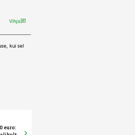
Vihja
se, kui sel
0 euro:
alikult