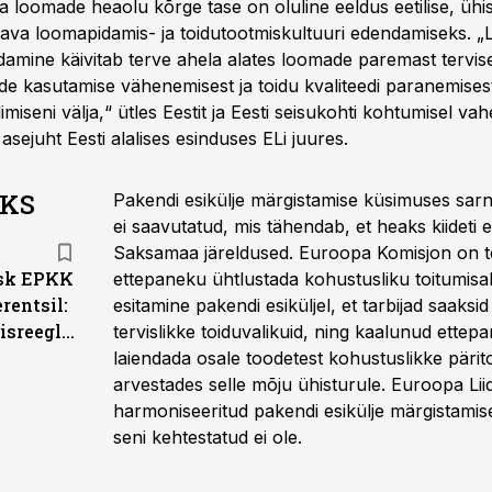
ja loomade heaolu kõrge tase on oluline eeldus eetilise, üh
tava loomapidamis- ja toidutootmiskultuuri edendamiseks. 
amine käivitab terve ahela alates loomade paremast tervise
ide kasutamise vähenemisest ja toidu kvaliteedi paranemises
limiseni välja,“ ütles Eestit ja Eesti seisukohti kohtumisel v
sejuht Eesti alalises esinduses ELi juures.
AKS
Pakendi esikülje märgistamise küsimuses sar
ei saavutatud, mis tähendab, et heaks kiideti 
Saksamaa järeldused. Euroopa Komisjon on t
sk EPKK
ettepaneku ühtlustada kohustusliku toitumisa
rentsil:
esitamine pakendi esiküljel, et tarbijad saaksid
sreeglites
tervislikke toiduvalikuid, ning kaalunud ettep
laiendada osale toodetest kohustuslikke pärit
arvestades selle mõju ühisturule. Euroopa Lii
harmoniseeritud pakendi esikülje märgistamis
seni kehtestatud ei ole.