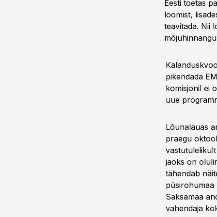
Eesti toetas p
loomist, lisad
teavitada. Nii
mõjuhinnangu, 
Kalanduskvoot
pikendada EMKF
komisjonil ei
uue programmi
Lõunalauas aru
praegu oktoob
vastutuleliku
jaoks on oluli
tähendab näit
püsirohumaa r
Saksamaa andi
vahendaja kok