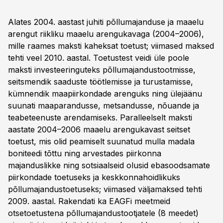
Alates 2004. aastast juhiti põllumajanduse ja maaelu
arengut riikliku maaelu arengukavaga (2004–2006),
mille raames maksti kaheksat toetust; viimased maksed
tehti veel 2010. aastal. Toetustest veidi üle poole
maksti investeeringuteks põllumajandustootmisse,
seitsmendik saaduste töötlemisse ja turustamisse,
kümnendik maapiirkondade arenguks ning ülejäänu
suunati maaparandusse, metsandusse, nõuande ja
teabeteenuste arendamiseks. Paralleelselt maksti
aastate 2004–2006 maaelu arengukavast seitset
toetust, mis olid peamiselt suunatud mulla madala
boniteedi tõttu ning arvestades piirkonna
majanduslikke ning sotsiaalseid olusid ebasoodsamate
piirkondade toetuseks ja keskkonnahoidlikuks
põllumajandustoetuseks; viimased väljamaksed tehti
2009. aastal. Rakendati ka EAGFi meetmeid
otsetoetustena põllumajandustootjatele (8 meedet)