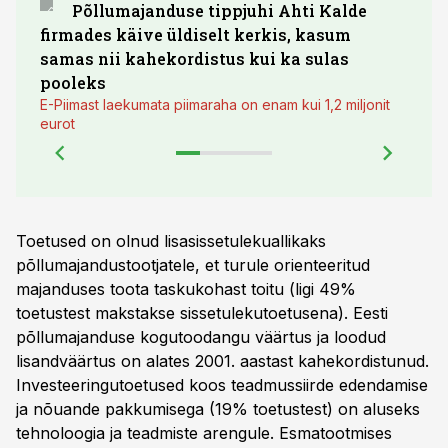
Põllumajanduse tippjuhi Ahti Kalde
Luge
firmades käive üldiselt kerkis, kasum
põll
samas nii kahekordistus kui ka sulas
pooleks
E-Piimast laekumata piimaraha on enam kui 1,2 miljonit
eurot
Toetused on olnud lisasissetulekuallikaks
põllumajandustootjatele, et turule orienteeritud
majanduses toota taskukohast toitu (ligi 49%
toetustest makstakse sissetulekutoetusena). Eesti
põllumajanduse kogutoodangu väärtus ja loodud
lisandväärtus on alates 2001. aastast kahekordistunud.
Investeeringutoetused koos teadmussiirde edendamise
ja nõuande pakkumisega (19% toetustest) on aluseks
tehnoloogia ja teadmiste arengule. Esmatootmises