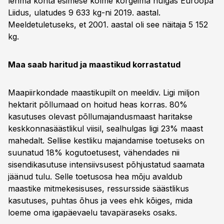
lehma kohta esimese kolme kõrgeima hulgas Euroopa
Liidus, ulatudes 9 633 kg-ni 2019. aastal.
Meeldetuletuseks, et 2001. aastal oli see näitaja 5 152
kg.
Maa saab haritud ja maastikud korrastatud
Maapiirkondade maastikupilt on meeldiv. Ligi miljon
hektarit põllumaad on hoitud heas korras. 80%
kasutuses olevast põllumajandusmaast haritakse
keskkonnasäästlikul viisil, sealhulgas ligi 23% maast
mahedalt. Sellise kestliku majandamise toetuseks on
suunatud 18% kogutoetusest, vähendades nii
sisendikasutuse intensiivsusest põhjustatud saamata
jäänud tulu. Selle toetusosa hea mõju avaldub
maastike mitmekesisuses, ressursside säästlikus
kasutuses, puhtas õhus ja vees ehk kõiges, mida
loeme oma igapäevaelu tavapäraseks osaks.