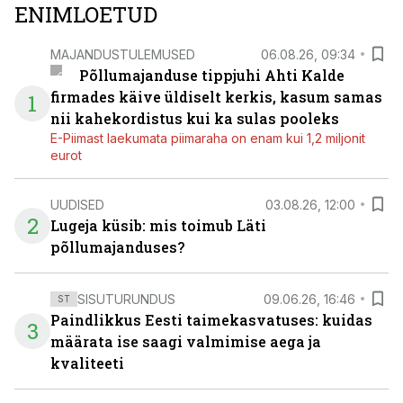
ENIMLOETUD
MAJANDUSTULEMUSED
06.08.26, 09:34
Põllumajanduse tippjuhi Ahti Kalde
firmades käive üldiselt kerkis, kasum samas
1
nii kahekordistus kui ka sulas pooleks
E-Piimast laekumata piimaraha on enam kui 1,2 miljonit
eurot
UUDISED
03.08.26, 12:00
2
Lugeja küsib: mis toimub Läti
põllumajanduses?
SISUTURUNDUS
09.06.26, 16:46
ST
Paindlikkus Eesti taimekasvatuses: kuidas
3
määrata ise saagi valmimise aega ja
kvaliteeti