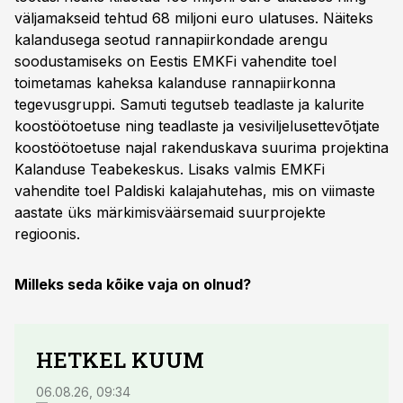
väljamakseid tehtud 68 miljoni euro ulatuses. Näiteks
kalandusega seotud rannapiirkondade arengu
soodustamiseks on Eestis EMKFi vahendite toel
toimetamas kaheksa kalanduse rannapiirkonna
tegevusgruppi. Samuti tegutseb teadlaste ja kalurite
koostöötoetuse ning teadlaste ja vesiviljelusettevõtjate
koostöötoetuse najal rakenduskava suurima projektina
Kalanduse Teabekeskus. Lisaks valmis EMKFi
vahendite toel Paldiski kalajahutehas, mis on viimaste
aastate üks märkimisväärsemaid suurprojekte
regioonis.
Milleks seda kõike vaja on olnud?
HETKEL KUUM
06.08.26, 09:34
03.08.