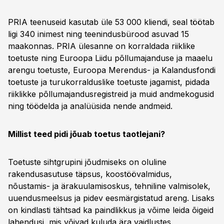
PRIA teenuseid kasutab üle 53 000 kliendi, seal töötab
ligi 340 inimest ning teenindusbürood asuvad 15
maakonnas. PRIA ülesanne on korraldada riiklike
toetuste ning Euroopa Liidu põllumajanduse ja maaelu
arengu toetuste, Euroopa Merendus- ja Kalandusfondi
toetuste ja turukorralduslike toetuste jagamist, pidada
riiklikke põllumajandusregistreid ja muid andmekogusid
ning töödelda ja analüüsida nende andmeid.
Millist teed pidi jõuab toetus taotlejani?
Toetuste sihtgrupini jõudmiseks on oluline
rakendusasutuse täpsus, koostöövalmidus,
nõustamis- ja ärakuulamisoskus, tehniline valmisolek,
uuendusmeelsus ja pidev eesmärgistatud areng. Lisaks
on kindlasti tähtsad ka paindlikkus ja võime leida õigeid
lahendusi, mis võivad kuluda ära vaidlustes.