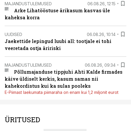
MAJANDUSTULEMUSED
06.08.26, 12:15
Arke Lihatööstuse ärikasum kasvas üle
kaheksa korra
UUDISED
06.08.26, 10:14
Jaekettide lepingud luubi all: tootjale ei tohi
veeretada ostja äririski
MAJANDUSTULEMUSED
06.08.26, 09:34
Põllumajanduse tippjuhi Ahti Kalde firmades
käive üldiselt kerkis, kasum samas nii
kahekordistus kui ka sulas pooleks
E-Piimast laekumata piimaraha on enam kui 1,2 miljonit eurot
ÜRITUSED