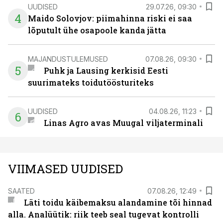
UUDISED
29.07.26, 09:30
4
Maido Solovjov: piimahinna riski ei saa
lõputult ühe osapoole kanda jätta
MAJANDUSTULEMUSED
07.08.26, 09:30
5
Puhk ja Lausing kerkisid Eesti
suurimateks toidutöösturiteks
UUDISED
04.08.26, 11:23
6
Linas Agro avas Muugal viljaterminali
VIIMASED UUDISED
SAATED
07.08.26, 12:49
Läti toidu käibemaksu alandamine tõi hinnad
alla. Analüütik: riik teeb seal tugevat kontrolli