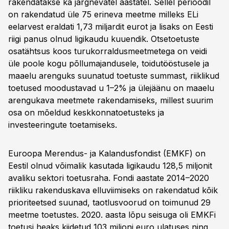
rakendatakse ka järgnevatel aastatel. Sellel perioodil
on rakendatud üle 75 erineva meetme milleks ELi
eelarvest eraldati 1,73 miljardit eurot ja lisaks on Eesti
riigi panus olnud ligikaudu kuuendik. Otsetoetuste
osatähtsus koos turukorraldusmeetmetega on veidi
üle poole kogu põllumajandusele, toidutööstusele ja
maaelu arenguks suunatud toetuste summast, riiklikud
toetused moodustavad u 1–2% ja ülejäänu on maaelu
arengukava meetmete rakendamiseks, millest suurim
osa on mõeldud keskkonnatoetusteks ja
investeeringute toetamiseks.
Euroopa Merendus- ja Kalandusfondist (EMKF) on
Eestil olnud võimalik kasutada ligikaudu 128,5 miljonit
avaliku sektori toetusraha. Fondi aastate 2014–2020
riikliku rakenduskava elluviimiseks on rakendatud kõik
prioriteetsed suunad, taotlusvoorud on toimunud 29
meetme toetustes. 2020. aasta lõpu seisuga oli EMKFi
toetusi heaks kiidetud 103 miljoni euro ulatuses ning