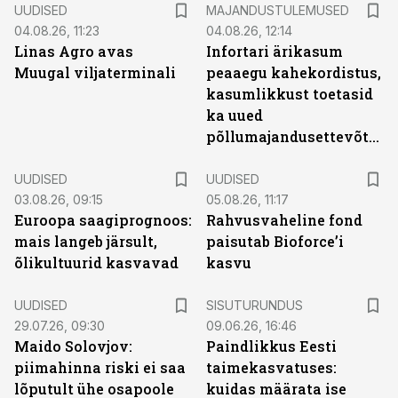
UUDISED
MAJANDUSTULEMUSED
04.08.26, 11:23
04.08.26, 12:14
Linas Agro avas
Infortari ärikasum
Muugal viljaterminali
peaaegu kahekordistus,
kasumlikkust toetasid
ka uued
põllumajandusettevõtted
UUDISED
UUDISED
03.08.26, 09:15
05.08.26, 11:17
Euroopa saagiprognoos:
Rahvusvaheline fond
mais langeb järsult,
paisutab Bioforce’i
õlikultuurid kasvavad
kasvu
ST
UUDISED
SISUTURUNDUS
29.07.26, 09:30
09.06.26, 16:46
Maido Solovjov:
Paindlikkus Eesti
piimahinna riski ei saa
taimekasvatuses:
lõputult ühe osapoole
kuidas määrata ise