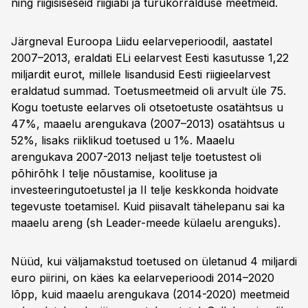
ning riigisiseseid riigiabi ja turukorralduse meetmeid.
Järgneval Euroopa Liidu eelarveperioodil, aastatel
2007–2013, eraldati ELi eelarvest Eesti kasutusse 1,22
miljardit eurot, millele lisandusid Eesti riigieelarvest
eraldatud summad. Toetusmeetmeid oli arvult üle 75.
Kogu toetuste eelarves oli otsetoetuste osatähtsus u
47%, maaelu arengukava (2007–2013) osatähtsus u
52%, lisaks riiklikud toetused u 1%. Maaelu
arengukava 2007-2013 neljast telje toetustest oli
põhirõhk I telje nõustamise, koolituse ja
investeeringutoetustel ja II telje keskkonda hoidvate
tegevuste toetamisel. Kuid piisavalt tähelepanu sai ka
maaelu areng (sh Leader-meede külaelu arenguks).
Nüüd, kui väljamakstud toetused on ületanud 4 miljardi
euro piirini, on käes ka eelarveperioodi 2014–2020
lõpp, kuid maaelu arengukava (2014-2020) meetmeid