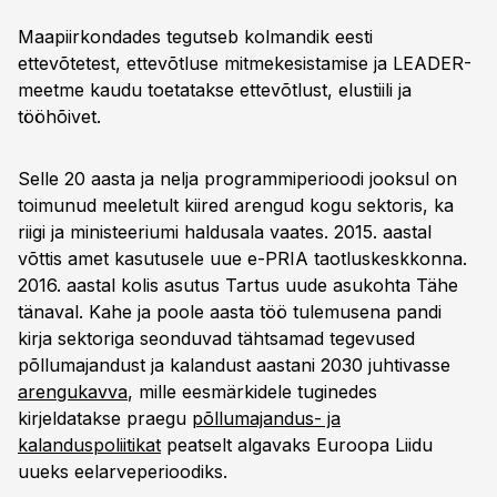
Maapiirkondades tegutseb kolmandik eesti
ettevõtetest, ettevõtluse mitmekesistamise ja LEADER-
meetme kaudu toetatakse ettevõtlust, elustiili ja
tööhõivet.
Selle 20 aasta ja nelja programmiperioodi jooksul on
toimunud meeletult kiired arengud kogu sektoris, ka
riigi ja ministeeriumi haldusala vaates. 2015. aastal
võttis amet kasutusele uue e-PRIA taotluskeskkonna.
2016. aastal kolis asutus Tartus uude asukohta Tähe
tänaval. Kahe ja poole aasta töö tulemusena pandi
kirja sektoriga seonduvad tähtsamad tegevused
põllumajandust ja kalandust aastani 2030 juhtivasse
arengukavva
, mille eesmärkidele tuginedes
kirjeldatakse praegu
põllumajandus- ja
kalanduspoliitikat
peatselt algavaks Euroopa Liidu
uueks eelarveperioodiks.