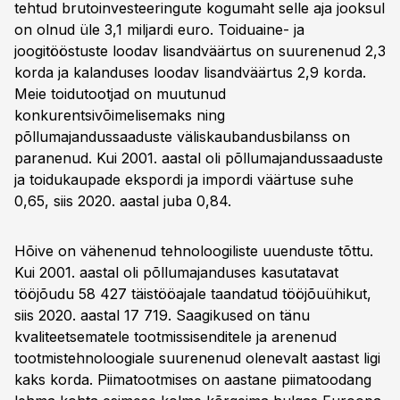
tehtud brutoinvesteeringute kogumaht selle aja jooksul
on olnud üle 3,1 miljardi euro. Toiduaine- ja
joogitööstuste loodav lisandväärtus on suurenenud 2,3
korda ja kalanduses loodav lisandväärtus 2,9 korda.
Meie toidutootjad on muutunud
konkurentsivõimelisemaks ning
põllumajandussaaduste väliskaubandusbilanss on
paranenud. Kui 2001. aastal oli põllumajandussaaduste
ja toidukaupade ekspordi ja impordi väärtuse suhe
0,65, siis 2020. aastal juba 0,84.
Hõive on vähenenud tehnoloogiliste uuenduste tõttu.
Kui 2001. aastal oli põllumajanduses kasutatavat
tööjõudu 58 427 täistööajale taandatud tööjõuühikut,
siis 2020. aastal 17 719. Saagikused on tänu
kvaliteetsematele tootmissisenditele ja arenenud
tootmistehnoloogiale suurenenud olenevalt aastast ligi
kaks korda. Piimatootmises on aastane piimatoodang