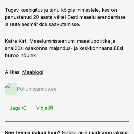
Tugev käepigitus ja tänu kõigile inimestele, kes on
panustanud 20 aasta vältel Eesti maaelu arendamisse
ja uute eesmärkide saavutamisse.
Katre Kirt, Maaeluministeeriumi maaelupoliitika ja
analüüsi osakonna majandus- ja keskkonnaanalüüsi
büroo nõunik
Allikas:
Maablogi
Põllumajandus.ee
Jaga
Vihja
See teema pakub huvi?
Hakka neid märksõnu jälgima