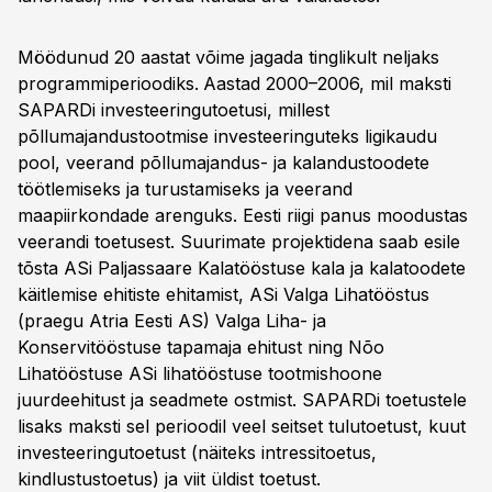
Möödunud 20 aastat võime jagada tinglikult neljaks
programmiperioodiks.
Aastad 2000–2006, mil maksti
SAPARDi investeeringutoetusi, millest
põllumajandustootmise investeeringuteks ligikaudu
pool, veerand põllumajandus- ja kalandustoodete
töötlemiseks ja turustamiseks ja veerand
maapiirkondade arenguks. Eesti riigi panus moodustas
veerandi toetusest. Suurimate projektidena saab esile
tõsta ASi Paljassaare Kalatööstuse kala ja kalatoodete
käitlemise ehitiste ehitamist, ASi Valga Lihatööstus
(praegu Atria Eesti AS) Valga Liha- ja
Konservitööstuse tapamaja ehitust ning Nõo
Lihatööstuse ASi lihatööstuse tootmishoone
juurdeehitust ja seadmete ostmist. SAPARDi toetustele
lisaks maksti sel perioodil veel seitset tulutoetust, kuut
investeeringutoetust (näiteks intressitoetus,
kindlustustoetus) ja viit üldist toetust.