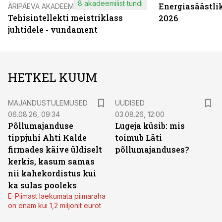
8 akadeemilist tundi
Energiasäästli
ÄRIPÄEVA AKADEEMIA
Tehisintellekti meistriklass
2026
juhtidele - vundament
HETKEL KUUM
MAJANDUSTULEMUSED
UUDISED
06.08.26, 09:34
03.08.26, 12:00
Põllumajanduse
Lugeja küsib: mis
tippjuhi Ahti Kalde
toimub Läti
firmades käive üldiselt
põllumajanduses?
kerkis, kasum samas
nii kahekordistus kui
ka sulas pooleks
E-Piimast laekumata piimaraha
on enam kui 1,2 miljonit eurot