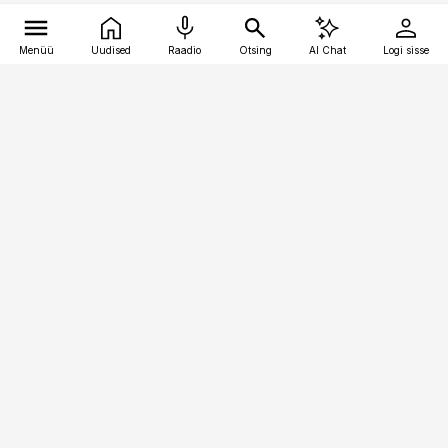
Menüü
Uudised
Raadio
Otsing
AI Chat
Logi sisse
Vana-Lõuna 39/1, 19094 Tallinn
(+372) 667 0111
pollumajandus@pollumajandus.ee
Telli
Reklaam
Firmast
Sisu kasutamisõigused
Ajakirjaniku
eetikakoodeks
Üldtingimused
Privaatsustingimused
Küpsiste poliitika
KKK
Eesti Meediaettevõtete
Eelistuste haldamine