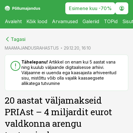
Esimene kuu -70%
Avaleht
Kõik lood
Arvamused
Galeriid
TOPid
Sisu
cebook
cebook
Tagasi
Twitter)
Twitter)
MAAMAJANDUSRAHASTUS
29.12.20, 16:10
kedIn
kedIn
Tähelepanu!
Artikkel on enam kui 5 aastat vana
ning kuulub väljaande digitaalsesse arhiivi.
ail
ail
Väljaanne ei uuenda ega kaasajasta arhiveeritud
sisu, mistõttu võib olla vajalik kaasaegsete
k
k
allikatega tutvumine
20 aastat väljamakseid
PRIAst – 4 miljardit eurot
valdkonna arengu