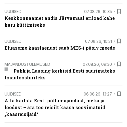
UUDISED
07.08.26, 10:35
Keskkonnaamet andis Järvamaal eriload kahe
karu küttimiseks
UUDISED
07.08.26, 10:31
Eluaseme kaaslaenust saab MES-i püsiv meede
MAJANDUSTULEMUSED
07.08.26, 09:30
Puhk ja Lausing kerkisid Eesti suurimateks
toidutöösturiteks
UUDISED
06.08.26, 13:27
Aita kaitsta Eesti põllumajandust, metsi ja
loodust – ära too reisilt kaasa soovimatuid
„kaasreisijaid“