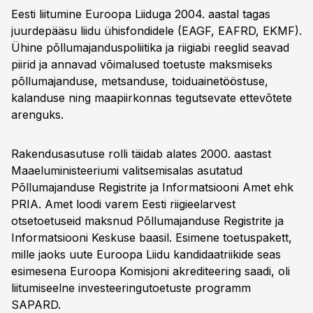
Eesti liitumine Euroopa Liiduga 2004. aastal tagas
juurdepääsu liidu ühisfondidele (EAGF, EAFRD, EKMF).
Ühine põllumajanduspoliitika ja riigiabi reeglid seavad
piirid ja annavad võimalused toetuste maksmiseks
põllumajanduse, metsanduse, toiduainetööstuse,
kalanduse ning maapiirkonnas tegutsevate ettevõtete
arenguks.
Rakendusasutuse rolli täidab alates 2000. aastast
Maaeluministeeriumi valitsemisalas asutatud
Põllumajanduse Registrite ja Informatsiooni Amet ehk
PRIA. Amet loodi varem Eesti riigieelarvest
otsetoetuseid maksnud Põllumajanduse Registrite ja
Informatsiooni Keskuse baasil. Esimene toetuspakett,
mille jaoks uute Euroopa Liidu kandidaatriikide seas
esimesena Euroopa Komisjoni akrediteering saadi, oli
liitumiseelne investeeringutoetuste programm
SAPARD.