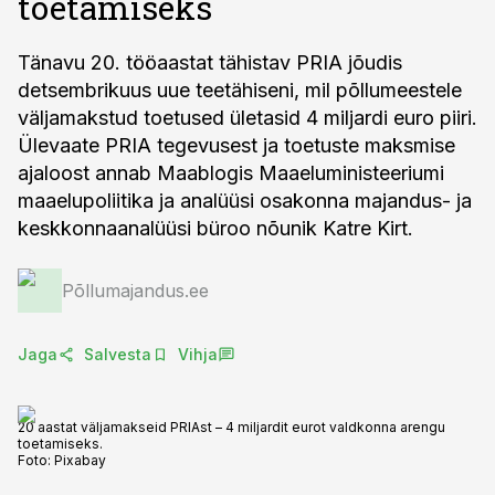
toetamiseks
Tänavu 20. tööaastat tähistav PRIA jõudis
detsembrikuus uue teetähiseni, mil põllumeestele
väljamakstud toetused ületasid 4 miljardi euro piiri.
Ülevaate PRIA tegevusest ja toetuste maksmise
ajaloost annab Maablogis Maaeluministeeriumi
maaelupoliitika ja analüüsi osakonna majandus- ja
keskkonnaanalüüsi büroo nõunik Katre Kirt.
Põllumajandus.ee
Jaga
Salvesta
Vihja
20 aastat väljamakseid PRIAst – 4 miljardit eurot valdkonna arengu
toetamiseks.
Foto:
Pixabay