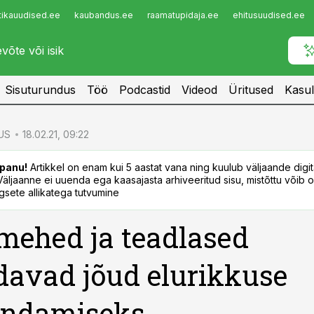
tikauudised.ee
kaubandus.ee
raamatupidaja.ee
ehitusuudised.ee
Infopank
Radar
Sisuturundus
Töö
Podcastid
Videod
Üritused
Kasul
US
18.02.21, 09:22
panu!
Artikkel on enam kui 5 aastat vana ning kuulub väljaande digi
. Väljaanne ei uuenda ega kaasajasta arhiveeritud sisu, mistõttu võib ol
sete allikatega tutvumine
mehed ja teadlased
avad jõud elurikkuse
endamiseks