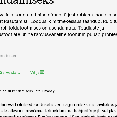
a inimkonna toitmine nõuab järjest rohkem maad ja se
at kasutamist. Looduslik mitmekesisus taandub, kuid t
e roll toidutootmises on asendamatu. Teadlaste ja
stootjate ühine rahvusvaheline töörühm püüab proble
jandus.ee
Salvesta
Vihja
kkuse suurendamiseks.
Foto:
Pixabay
õhinevad olulised loodusehüved nagu näiteks mullaviljakus j
de allasurumisvõime, tolmeldamine, kahjuritõrje jt, selgitas