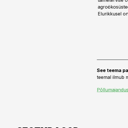
taimetervise 
agroökosüsteem
Elurikkusel o
See teema pa
teemal ilmub m
Põllumajandu