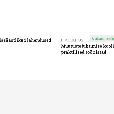
8 akadeemilis
iasäästlikud lahendused
IT KOOLITUS
Muutuste juhtimise kooli
praktilised tööriistad