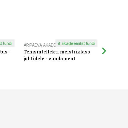
t tundi
8 akadeemilist tundi
ÄRIPÄEVA AKADEEMIA
IT KOOLIT
tus -
Tehisintellekti meistriklass
Muutuste
juhtidele - vundament
praktilis