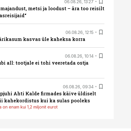
06.08.26, 13:27
majandust, metsi ja loodust – ära too reisilt
sreisijaid“
06.08.26, 12:15
ärikasum kasvas üle kaheksa korra
06.08.26, 10:14
i all: tootjale ei tohi veeretada ostja
06.08.26, 09:34
pjuhi Ahti Kalde firmades käive üldiselt
i kahekordistus kui ka sulas pooleks
 on enam kui 1,2 miljonit eurot