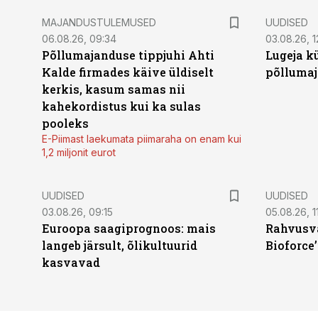
MAJANDUSTULEMUSED
UUDISED
06.08.26, 09:34
03.08.26, 1
Põllumajanduse tippjuhi Ahti
Lugeja kü
Kalde firmades käive üldiselt
põllumaj
kerkis, kasum samas nii
kahekordistus kui ka sulas
pooleks
E-Piimast laekumata piimaraha on enam kui
1,2 miljonit eurot
UUDISED
UUDISED
03.08.26, 09:15
05.08.26, 11
Euroopa saagiprognoos: mais
Rahvusva
langeb järsult, õlikultuurid
Bioforce
kasvavad