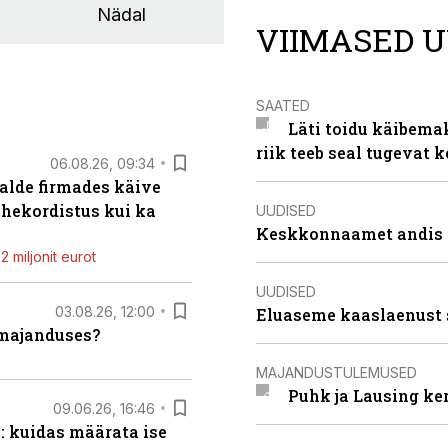
Nädal
VIIMASED U
SAATED
Läti toidu käibema
riik teeb seal tugevat k
06.08.26, 09:34
alde firmades käive
ahekordistus kui ka
UUDISED
Keskkonnaamet andis J
 miljonit eurot
UUDISED
03.08.26, 12:00
Eluaseme kaaslaenust 
umajanduses?
MAJANDUSTULEMUSED
Puhk ja Lausing ke
09.06.26, 16:46
: kuidas määrata ise