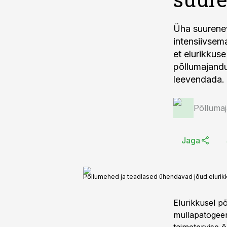
Üha suurenev
intensiivsem
et elurikkus
põllumajandu
leevendada.
Põlluma
Jaga
Põllumehed ja teadlased ühendavad jõud eluri
Elurikkusel p
mullapatogeeni