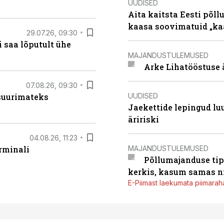
UUDISED
Aita kaitsta Eesti põllu
kaasa soovimatuid „kaa
29.07.26, 09:30
 saa lõputult ühe
MAJANDUSTULEMUSED
Arke Lihatööstuse 
07.08.26, 09:30
UUDISED
 suurimateks
Jaekettide lepingud luub
äririski
04.08.26, 11:23
MAJANDUSTULEMUSED
rminali
Põllumajanduse tip
kerkis, kasum samas ni
E-Piimast laekumata piimaraha