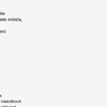
lle
uleb mõista,
emi
a
 maaülikooli