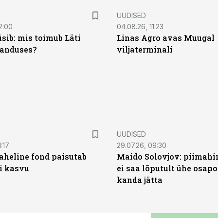
UUDISED
2:00
04.08.26, 11:23
sib: mis toimub Läti
Linas Agro avas Muugal
anduses?
viljaterminali
UUDISED
:17
29.07.26, 09:30
heline fond paisutab
Maido Solovjov: piimahi
’i kasvu
ei saa lõputult ühe osapo
kanda jätta