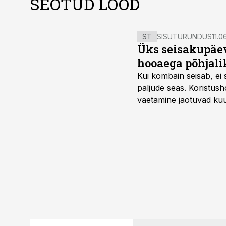
SEOTUD LOOD
ST
SISUTURUNDUS
11.0
Üks seisakupäev
hooaega põhjali
Kui kombain seisab, ei 
paljude seas. Koristusho
väetamine jaotuvad kuud
ajavahemiku jooksul – 