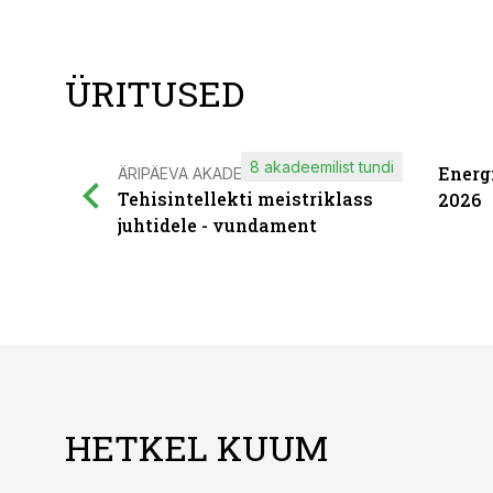
ÜRITUSED
8 akadeemilist tundi
Energ
ÄRIPÄEVA AKADEEMIA
Tehisintellekti meistriklass
2026
juhtidele - vundament
HETKEL KUUM