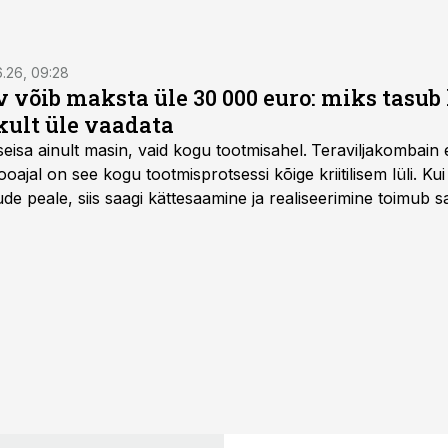
6.26, 09:28
 võib maksta üle 30 000 euro: miks tasu
kult üle vaadata
seisa ainult masin, vaid kogu tootmisahel.
Teraviljakombain e
oajal on see kogu tootmisprotsessi kõige kriitilisem lüli. Kui 
e peale, siis saagi kättesaamine ja realiseerimine toimub s
kõigest 2-4 nädalaga.