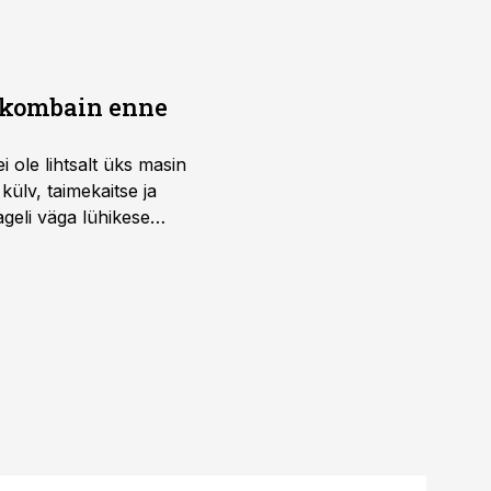
b kombain enne
i ole lihtsalt üks masin
külv, taimekaitse ja
ageli väga lühikese