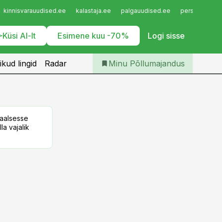
Iseteenindus
kinnisvarauudised.ee
kalastaja.ee
palgauudised.ee
personaliuudi
Telli Põllumajandus
Küsi AI-lt
Esimene kuu -70%
Logi sisse
ikud lingid
Radar
Minu Põllumajandus
taalsesse
la vajalik