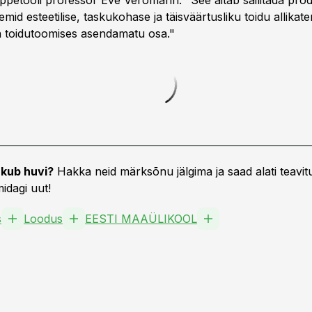
õppetooli professor Eve Veromann. "See aitab säilitada prod
id esteetilise, taskukohase ja täisväärtusliku toidu allikate
n toidutoomises asendamatu osa."
kub huvi?
Hakka neid märksõnu jälgima ja saad alati teavitu
idagi uut!
s
Loodus
EESTI MAAÜLIKOOL