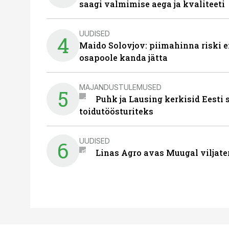
saagi valmimise aega ja kvaliteeti
UUDISED
4
Maido Solovjov: piimahinna riski ei
osapoole kanda jätta
MAJANDUSTULEMUSED
5
Puhk ja Lausing kerkisid Eesti
toidutöösturiteks
UUDISED
6
Linas Agro avas Muugal viljate