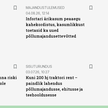
MAJANDUSTULEMUSED
04.08.26, 12:14
Infortari ärikasum peaaegu
kahekordistus, kasumlikkust
toetasid ka uued
põllumajandusettevõtted
ST
SISUTURUNDUS
03.07.26, 10:27
nna riski
Kuni 200 hj traktori rent –
ole
paindlik lahendus
põllumajandusse, ehitusse ja
teehooldusesse