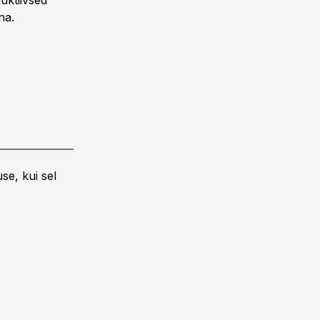
uktiivsed
na.
se, kui sel