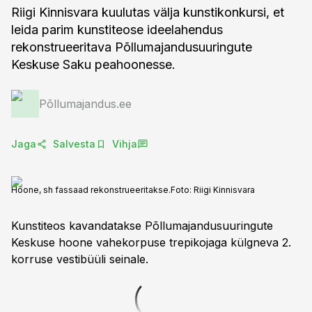
Riigi Kinnisvara kuulutas välja kunstikonkursi, et
leida parim kunstiteose ideelahendus
rekonstrueeritava Põllumajandusuuringute
Keskuse Saku peahoonesse.
Põllumajandus.ee
Jaga
Salvesta
Vihja
Hoone, sh fassaad rekonstrueeritakse.
Foto:
Riigi Kinnisvara
Kunstiteos kavandatakse Põllumajandusuuringute
Keskuse hoone vahekorpuse trepikojaga külgneva 2.
korruse vestibüüli seinale.