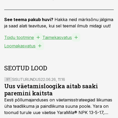
See teema pakub huvi?
Hakka neid märksõnu jälgima
ja saad alati teavituse, kui sel teemal ilmub midagi uut!
Toidu tootmine
Taimekasvatus
Loomakasvatus
SEOTUD LOOD
SISUTURUNDUS
22.06.26, 11:16
ST
Uus väetamisloogika aitab saaki
paremini kaitsta
Eesti põllumajanduses on väetamisstrateegiad liikumas
üha teadlikuma ja paindlikuma suuna poole. Yara on
toonud turule uue väetise YaraMila® NPK 13-5-17,