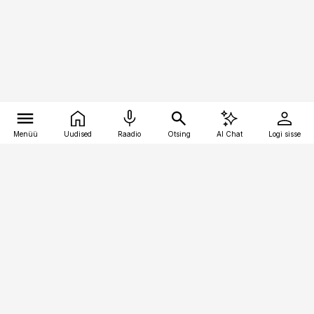
Menüü
Uudised
Raadio
Otsing
AI Chat
Logi sisse
Vana-Lõuna 39/1, 19094 Tallinn
(+372) 667 0111
pollumajandus@pollumajandus.ee
Telli
Reklaam
Firmast