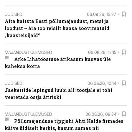
UUDISED
06.08.26, 13:27
Aita kaitsta Eesti põllumajandust, metsi ja
loodust – ära too reisilt kaasa soovimatuid
„kaasreisijaid“
MAJANDUSTULEMUSED
06.08.26, 12:15
Arke Lihatööstuse ärikasum kasvas üle
kaheksa korra
UUDISED
06.08.26, 10:14
Jaekettide lepingud luubi all: tootjale ei tohi
veeretada ostja äririski
MAJANDUSTULEMUSED
06.08.26, 09:34
Põllumajanduse tippjuhi Ahti Kalde firmades
käive üldiselt kerkis, kasum samas nii