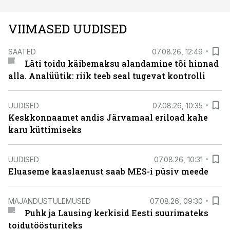
VIIMASED UUDISED
SAATED
07.08.26, 12:49
Läti toidu käibemaksu alandamine tõi hinnad
alla. Analüütik: riik teeb seal tugevat kontrolli
UUDISED
07.08.26, 10:35
Keskkonnaamet andis Järvamaal eriload kahe
karu küttimiseks
UUDISED
07.08.26, 10:31
Eluaseme kaaslaenust saab MES-i püsiv meede
MAJANDUSTULEMUSED
07.08.26, 09:30
Puhk ja Lausing kerkisid Eesti suurimateks
toidutöösturiteks