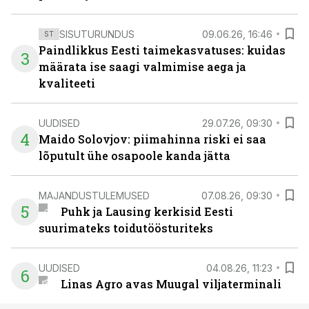
SISUTURUNDUS
09.06.26, 16:46
ST
Paindlikkus Eesti taimekasvatuses: kuidas
3
määrata ise saagi valmimise aega ja
kvaliteeti
UUDISED
29.07.26, 09:30
4
Maido Solovjov: piimahinna riski ei saa
lõputult ühe osapoole kanda jätta
MAJANDUSTULEMUSED
07.08.26, 09:30
5
Puhk ja Lausing kerkisid Eesti
suurimateks toidutöösturiteks
UUDISED
04.08.26, 11:23
6
Linas Agro avas Muugal viljaterminali