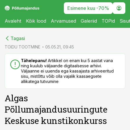
Esimene kuu -70%
Avaleht
Kõik lood
Arvamused
Galeriid
TOPid
Sisu
cebook
Tagasi
Twitter)
TOIDU TOOTMINE
05.05.21, 09:45
kedIn
Tähelepanu!
Artikkel on enam kui 5 aastat vana
ning kuulub väljaande digitaalsesse arhiivi.
ail
Väljaanne ei uuenda ega kaasajasta arhiveeritud
sisu, mistõttu võib olla vajalik kaasaegsete
k
allikatega tutvumine
Algas
Põllumajandusuuringute
Keskuse kunstikonkurss