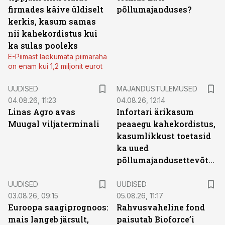
firmades käive üldiselt
põllumajanduses?
kerkis, kasum samas
nii kahekordistus kui
ka sulas pooleks
E-Piimast laekumata piimaraha
on enam kui 1,2 miljonit eurot
UUDISED
MAJANDUSTULEMUSED
04.08.26, 11:23
04.08.26, 12:14
Linas Agro avas
Infortari ärikasum
Muugal viljaterminali
peaaegu kahekordistus,
kasumlikkust toetasid
ka uued
põllumajandusettevõtted
UUDISED
UUDISED
03.08.26, 09:15
05.08.26, 11:17
Euroopa saagiprognoos:
Rahvusvaheline fond
mais langeb järsult,
paisutab Bioforce’i