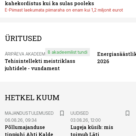
kahekordistus kui ka sulas pooleks
E-Piimast laekumata piimaraha on enam kui 1,2 miljonit eurot
ÜRITUSED
8 akadeemilist tundi
Energiasäästli
ÄRIPÄEVA AKADEEMIA
Tehisintellekti meistriklass
2026
juhtidele - vundament
HETKEL KUUM
MAJANDUSTULEMUSED
UUDISED
06.08.26, 09:34
03.08.26, 12:00
Põllumajanduse
Lugeja küsib: mis
tippjuhi Ahti Kalde
toimub Läti