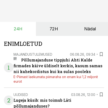
mille eesmärk on mitte ainult parandada saagikust,
vaid ka muuta põllumeeste mõtteviisi väetamise
ajastuse ja koguste osas.
24H
72H
Nädal
ENIMLOETUD
MAJANDUSTULEMUSED
06.08.26, 09:34
Põllumajanduse tippjuhi Ahti Kalde
firmades käive üldiselt kerkis, kasum samas
1
nii kahekordistus kui ka sulas pooleks
E-Piimast laekumata piimaraha on enam kui 1,2 miljonit
eurot
UUDISED
03.08.26, 12:00
2
Lugeja küsib: mis toimub Läti
põllumajanduses?