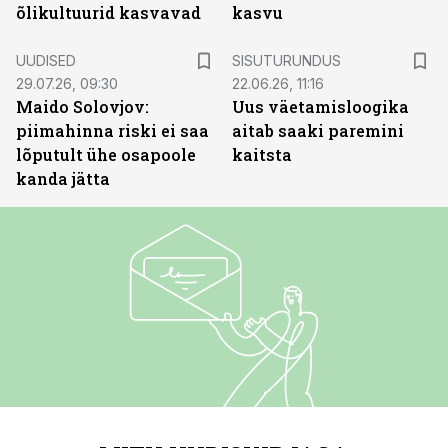
õlikultuurid kasvavad
kasvu
ST
UUDISED
SISUTURUNDUS
29.07.26, 09:30
22.06.26, 11:16
Maido Solovjov:
Uus väetamisloogika
piimahinna riski ei saa
aitab saaki paremini
lõputult ühe osapoole
kaitsta
kanda jätta