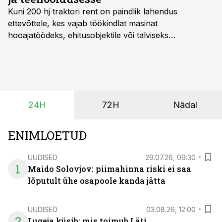
Kuni 200 hj traktori rent
on paindlik lahendus
ettevõttele, kes vajab töökindlat masinat
hooajatöödeks, ehitusobjektile või talviseks
lumetõrjeks. Renditraktor kuni 200 hj aitab katta
hooajalisi töötippe, ootamatuid lisatöid või asendada
ajutiselt rivist välja langenud tehnikat, ja seda ilma suuri
investeeringuid tegemata. Baltic Agro masinarent tagab
vajaliku traktori ja lisavarustuse just siis, kui töömaht
24H
72H
Nädal
on suurim ning iga töötund on oluline.
ENIMLOETUD
UUDISED
29.07.26, 09:30
1
Maido Solovjov: piimahinna riski ei saa
lõputult ühe osapoole kanda jätta
UUDISED
03.08.26, 12:00
2
Lugeja küsib: mis toimub Läti