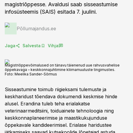
magistriõppesse. Avaldusi saab sisseastumise
infosüsteemis (SAIS) esitada 7. juulini.
Põllumajandus.ee
Jaga
Salvesta
Vihja
Magistriõppevõimalused on tänavu täienenud uue rahvusvahelise
õppekavaga – keskkonnajuhtimine kliimamuutuste tingimustes.
Foto:
Meelika Sander-Sõrmus
Sisseastumine toimub riigieksami tulemuste ja
keskharidust tõendava dokumendi keskmise hinde
alusel. Erandina tuleb teha erialakatse
veterinaarmeditsiini, toiduainete tehnoloogia ning
keskkonnaplaneerimise ja maastikukujunduse
õppekavale kandideerimisel. Erialase haridustee
jätkamiseks saavad kutsekoolide lõpetajad astuda