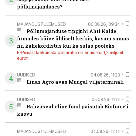
põllumajanduses?
MAJANDUSTULEMUSED
06.08.26, 09:34
Põllumajanduse tippjuhi Ahti Kalde
firmades käive üldiselt kerkis, kasum samas
3
nii kahekordistus kui ka sulas pooleks
E-Piimast laekumata piimaraha on enam kui 1,2 miljonit
eurot
UUDISED
04.08.26, 11:23
4
Linas Agro avas Muugal viljaterminali
UUDISED
05.08.26, 11:17
5
Rahvusvaheline fond paisutab Bioforce’i
kasvu
MAJANDUSTULEMUSED
04.08.26, 12:14