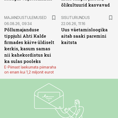
õlikultuurid kasvavad
ST
MAJANDUSTULEMUSED
SISUTURUNDUS
06.08.26, 09:34
22.06.26, 11:16
Põllumajanduse
Uus väetamisloogika
tippjuhi Ahti Kalde
aitab saaki paremini
firmades käive üldiselt
kaitsta
kerkis, kasum samas
nii kahekordistus kui
ka sulas pooleks
E-Piimast laekumata piimaraha
on enam kui 1,2 miljonit eurot