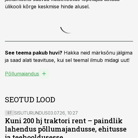
ülikooli kõrge keskmise hinde alusel.
See teema pakub huvi?
Hakka neid märksõnu jälgima
ja saad alati teavituse, kui sel teemal ilmub midagi uut!
Põllumajandus
SEOTUD LOOD
SISUTURUNDUS
03.07.26, 10:27
ST
Kuni 200 hj traktori rent – paindlik
lahendus põllumajandusse, ehitusse
ja teehooldusesse