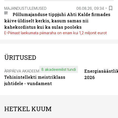
MAJANDUSTULEMUSED
06.08.26, 09:34
Põllumajanduse tippjuhi Ahti Kalde firmades
käive üldiselt kerkis, kasum samas nii
kahekordistus kui ka sulas pooleks
E-Piimast laekumata piimaraha on enam kui 1,2 miljonit eurot
ÜRITUSED
8 akadeemilist tundi
Energiasäästli
ÄRIPÄEVA AKADEEMIA
Tehisintellekti meistriklass
2026
juhtidele - vundament
HETKEL KUUM