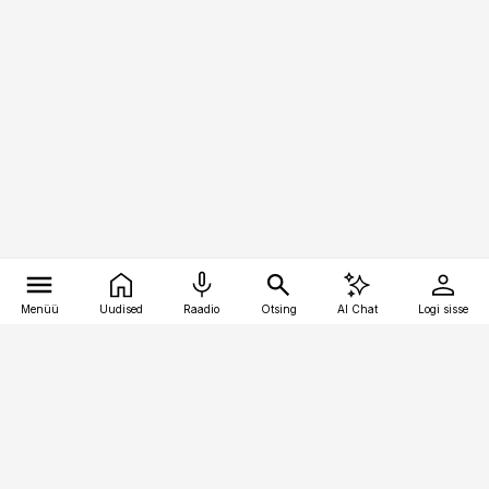
Menüü
Uudised
Raadio
Otsing
AI Chat
Logi sisse
Vana-Lõuna 39/1, 19094 Tallinn
(+372) 667 0111
pollumajandus@pollumajandus.ee