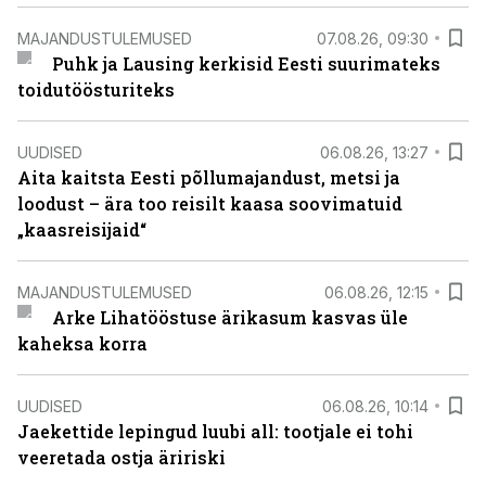
MAJANDUSTULEMUSED
07.08.26, 09:30
Puhk ja Lausing kerkisid Eesti suurimateks
toidutöösturiteks
UUDISED
06.08.26, 13:27
Aita kaitsta Eesti põllumajandust, metsi ja
loodust – ära too reisilt kaasa soovimatuid
„kaasreisijaid“
MAJANDUSTULEMUSED
06.08.26, 12:15
Arke Lihatööstuse ärikasum kasvas üle
kaheksa korra
UUDISED
06.08.26, 10:14
Jaekettide lepingud luubi all: tootjale ei tohi
veeretada ostja äririski