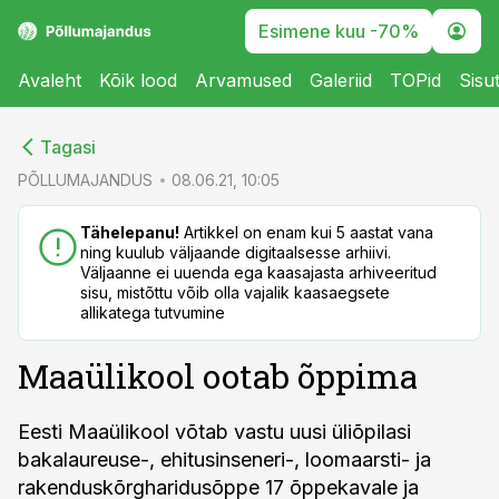
Esimene kuu -70%
Avaleht
Kõik lood
Arvamused
Galeriid
TOPid
Sisu
cebook
Tagasi
Twitter)
PÕLLUMAJANDUS
08.06.21, 10:05
kedIn
Tähelepanu!
Artikkel on enam kui 5 aastat vana
ning kuulub väljaande digitaalsesse arhiivi.
ail
Väljaanne ei uuenda ega kaasajasta arhiveeritud
sisu, mistõttu võib olla vajalik kaasaegsete
k
allikatega tutvumine
Maaülikool ootab õppima
Eesti Maaülikool võtab vastu uusi üliõpilasi
bakalaureuse-, ehitusinseneri-, loomaarsti- ja
rakenduskõrgharidusõppe 17 õppekavale ja