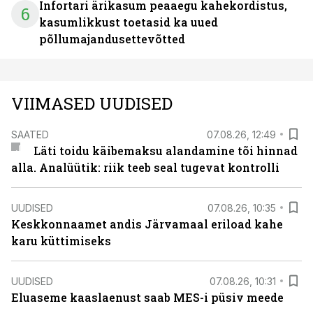
Infortari ärikasum peaaegu kahekordistus,
6
kasumlikkust toetasid ka uued
põllumajandusettevõtted
VIIMASED UUDISED
SAATED
07.08.26, 12:49
Läti toidu käibemaksu alandamine tõi hinnad
alla. Analüütik: riik teeb seal tugevat kontrolli
UUDISED
07.08.26, 10:35
Keskkonnaamet andis Järvamaal eriload kahe
karu küttimiseks
UUDISED
07.08.26, 10:31
Eluaseme kaaslaenust saab MES-i püsiv meede