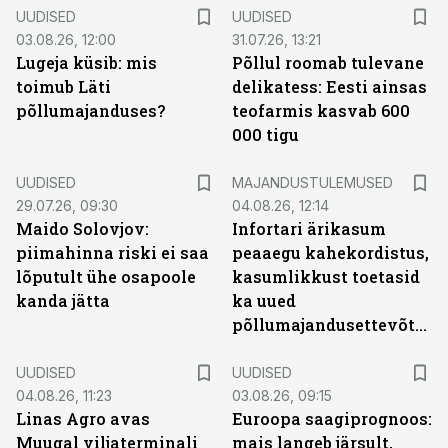
UUDISED
UUDISED
03.08.26, 12:00
31.07.26, 13:21
Lugeja küsib: mis
Põllul roomab tulevane
toimub Läti
delikatess: Eesti ainsas
põllumajanduses?
teofarmis kasvab 600
000 tigu
UUDISED
MAJANDUSTULEMUSED
29.07.26, 09:30
04.08.26, 12:14
Maido Solovjov:
Infortari ärikasum
piimahinna riski ei saa
peaaegu kahekordistus,
lõputult ühe osapoole
kasumlikkust toetasid
kanda jätta
ka uued
põllumajandusettevõtted
UUDISED
UUDISED
04.08.26, 11:23
03.08.26, 09:15
Linas Agro avas
Euroopa saagiprognoos:
Muugal viljaterminali
mais langeb järsult,