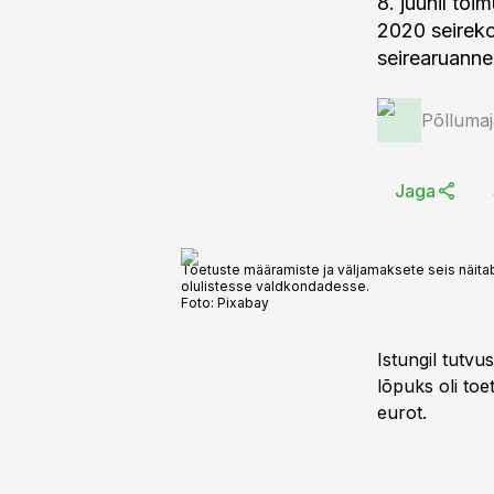
8. juunil to
2020 seireko
seirearuanne
Põlluma
Jaga
Toetuste määramiste ja väljamaksete seis näita
olulistesse valdkondadesse.
Foto:
Pixabay
Istungil tutvu
lõpuks oli toe
eurot.