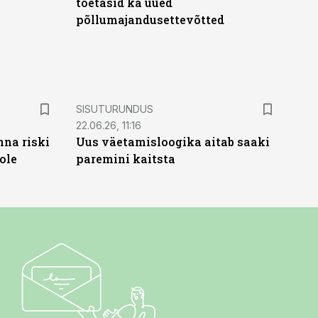
toetasid ka uued
põllumajandusettevõtted
ST
SISUTURUNDUS
22.06.26, 11:16
nna riski
Uus väetamisloogika aitab saaki
ole
paremini kaitsta