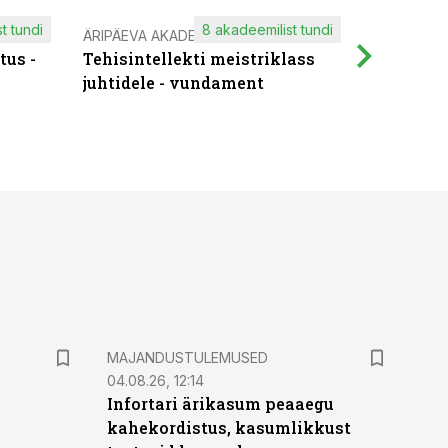
t tundi
8 akadeemilist tundi
ÄRIPÄEVA AKADEEMIA
IT KOOLIT
tus -
Tehisintellekti meistriklass
Muutuste
juhtidele - vundament
praktilis
MAJANDUSTULEMUSED
04.08.26, 12:14
Infortari ärikasum peaaegu
kahekordistus, kasumlikkust