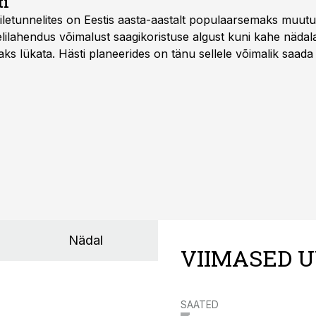
ti
letunnelites on Eestis aasta-aastalt populaarsemaks muut
ilahendus võimalust saagikoristuse algust kuni kahe näda
aks lükata. Hästi planeerides on tänu sellele võimalik saada 
Nädal
VIIMASED U
SAATED