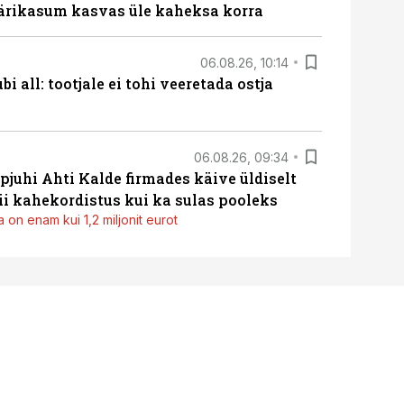
ärikasum kasvas üle kaheksa korra
06.08.26, 10:14
i all: tootjale ei tohi veeretada ostja
06.08.26, 09:34
pjuhi Ahti Kalde firmades käive üldiselt
i kahekordistus kui ka sulas pooleks
 on enam kui 1,2 miljonit eurot