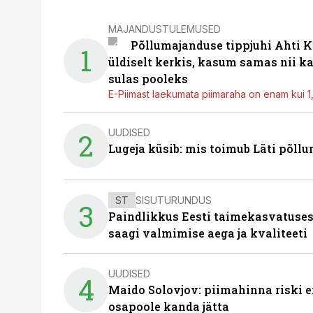
MAJANDUSTULEMUSED
Põllumajanduse tippjuhi Ahti K
1
üldiselt kerkis, kasum samas nii k
sulas pooleks
E-Piimast laekumata piimaraha on enam kui 1,2
UUDISED
2
Lugeja küsib: mis toimub Läti põll
ST
SISUTURUNDUS
3
Paindlikkus Eesti taimekasvatuses
saagi valmimise aega ja kvaliteeti
UUDISED
4
Maido Solovjov: piimahinna riski ei
osapoole kanda jätta