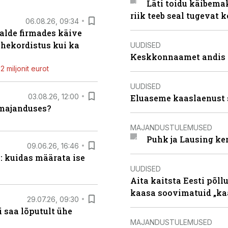
Läti toidu käibema
riik teeb seal tugevat k
06.08.26, 09:34
alde firmades käive
ahekordistus kui ka
UUDISED
Keskkonnaamet andis J
 miljonit eurot
UUDISED
03.08.26, 12:00
Eluaseme kaaslaenust 
umajanduses?
MAJANDUSTULEMUSED
Puhk ja Lausing ke
09.06.26, 16:46
: kuidas määrata ise
UUDISED
Aita kaitsta Eesti põllu
kaasa soovimatuid „kaa
29.07.26, 09:30
 saa lõputult ühe
MAJANDUSTULEMUSED