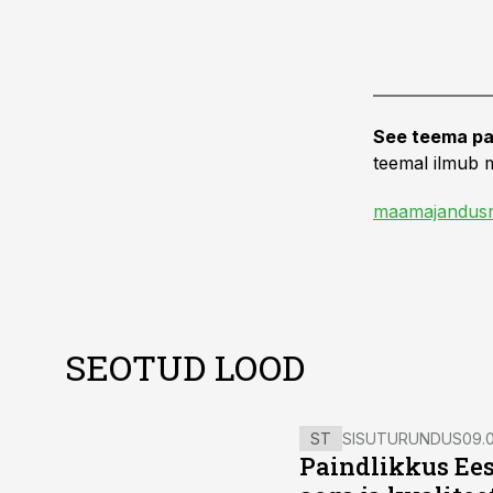
See teema pa
teemal ilmub m
maamajandusr
SEOTUD LOOD
ST
SISUTURUNDUS
09.0
Paindlikkus Ees