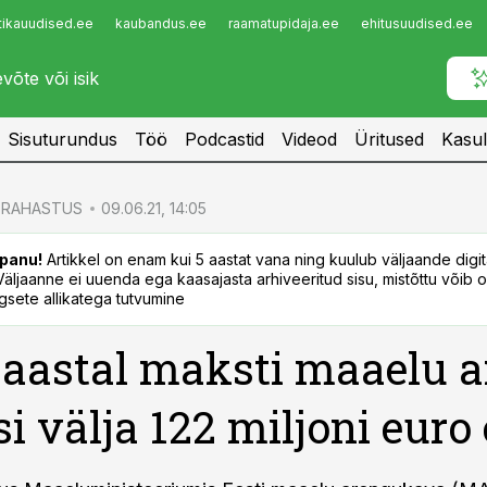
tikauudised.ee
kaubandus.ee
raamatupidaja.ee
ehitusuudised.ee
Infopank
Radar
Sisuturundus
Töö
Podcastid
Videod
Üritused
Kasul
RAHASTUS
09.06.21, 14:05
panu!
Artikkel on enam kui 5 aastat vana ning kuulub väljaande digi
. Väljaanne ei uuenda ega kaasajasta arhiveeritud sisu, mistõttu võib ol
sete allikatega tutvumine
 aastal maksti maaelu 
si välja 122 miljoni euro