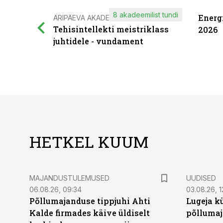
8 akadeemilist tundi
Energ
ÄRIPÄEVA AKADEEMIA
Tehisintellekti meistriklass
2026
juhtidele - vundament
HETKEL KUUM
MAJANDUSTULEMUSED
UUDISED
06.08.26, 09:34
03.08.26, 1
Põllumajanduse tippjuhi Ahti
Lugeja kü
Kalde firmades käive üldiselt
põllumaj