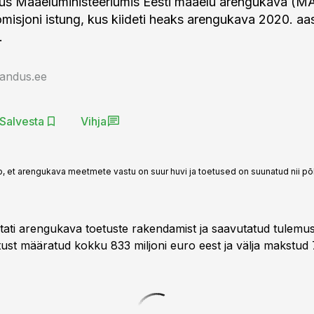
imus Maaeluministeeriumis Eesti maaelu arengukava (M
misjoni istung, kus kiideti heaks arengukava 2020. aa
.
jandus.ee
Salvesta
Vihja
b, et arengukava meetmete vastu on suur huvi ja toetused on suunatud nii p
stati arengukava toetuste rakendamist ja saavutatud tulemus
tust määratud kokku 833 miljoni euro eest ja välja makstud 