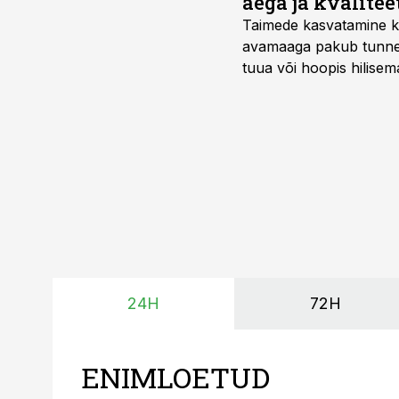
aega ja kvalitee
Taimede kasvatamine ki
avamaaga pakub tunnel
tuua või hoopis hilisem
kõrgemat hinda.
24H
72H
ENIMLOETUD