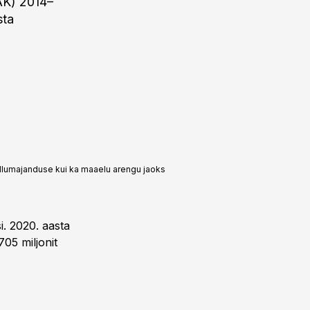
AK) 2014–
sta
õllumajanduse kui ka maaelu arengu jaoks
i. 2020. aasta
705 miljonit