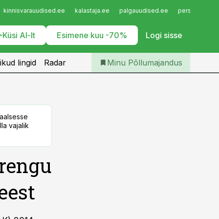
Iseteenindus
kinnisvarauudised.ee
kalastaja.ee
palgauudised.ee
personaliuudi
Telli Põllumajandus
Küsi AI-lt
Esimene kuu -70%
Logi sisse
ikud lingid
Radar
Minu Põllumajandus
taalsesse
la vajalik
arengu
 eest