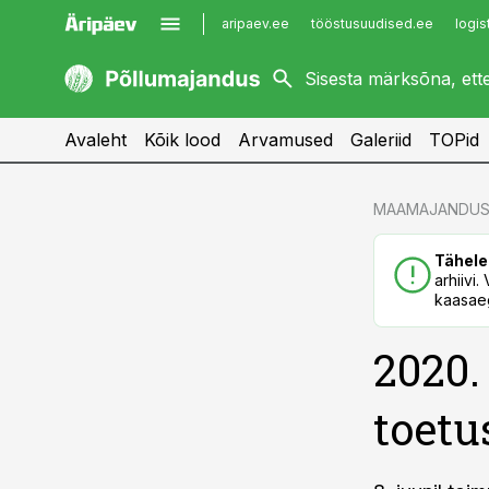
aripaev.ee
tööstusuudised.ee
logis
kaubandus.ee
imelineajalugu.ee
kinnisvarauudised.ee
imelineteadus.ee
Avaleht
Kõik lood
Arvamused
Galeriid
TOPid
cebook
MAAMAJANDUS
Twitter)
Tähele
kedIn
arhiivi
kaasaeg
ail
2020.
k
toetu