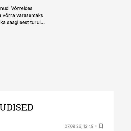
unud. Võrreldes
la võrra varasemaks
ka saagi eest turul
UDISED
07.08.26, 12:49