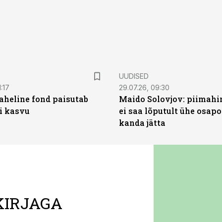
UUDISED
:17
29.07.26, 09:30
heline fond paisutab
Maido Solovjov: piimahi
’i kasvu
ei saa lõputult ühe osapo
kanda jätta
KIRJAGA