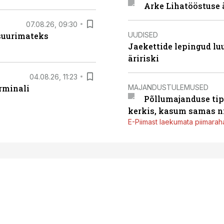
Arke Lihatööstuse 
07.08.26, 09:30
UUDISED
 suurimateks
Jaekettide lepingud luub
äririski
04.08.26, 11:23
MAJANDUSTULEMUSED
rminali
Põllumajanduse tip
kerkis, kasum samas ni
E-Piimast laekumata piimaraha