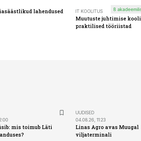
8 akadeemilis
iasäästlikud lahendused
IT KOOLITUS
Muutuste juhtimise kooli
praktilised tööriistad
UUDISED
2:00
04.08.26, 11:23
sib: mis toimub Läti
Linas Agro avas Muugal
anduses?
viljaterminali