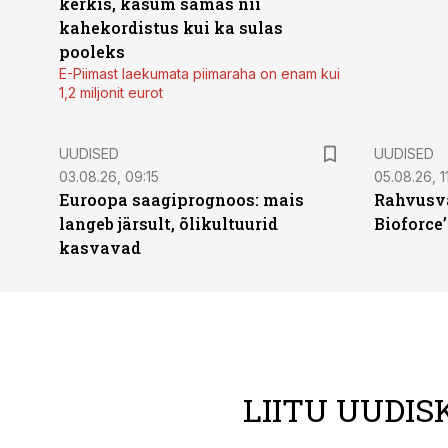
kerkis, kasum samas nii
kahekordistus kui ka sulas
pooleks
E-Piimast laekumata piimaraha on enam kui
1,2 miljonit eurot
UUDISED
UUDISED
03.08.26, 09:15
05.08.26, 11
Euroopa saagiprognoos: mais
Rahvusva
langeb järsult, õlikultuurid
Bioforce
kasvavad
LIITU UUDIS