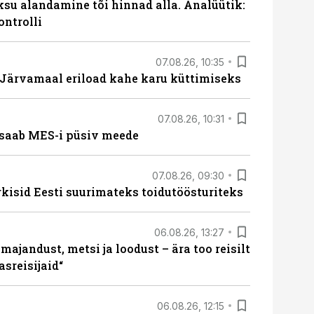
ksu alandamine tõi hinnad alla. Analüütik:
ontrolli
07.08.26, 10:35
ärvamaal eriload kahe karu küttimiseks
07.08.26, 10:31
saab MES-i püsiv meede
07.08.26, 09:30
rkisid Eesti suurimateks toidutöösturiteks
06.08.26, 13:27
majandust, metsi ja loodust – ära too reisilt
sreisijaid“
06.08.26, 12:15