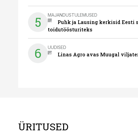
MAJANDUSTULEMUSED
5
Puhk ja Lausing kerkisid Eesti
toidutöösturiteks
UUDISED
6
Linas Agro avas Muugal viljate
ÜRITUSED