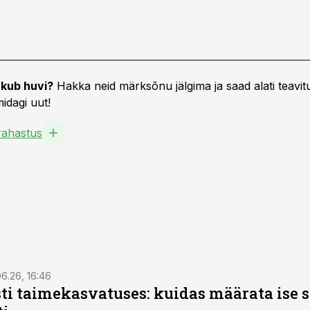
kub huvi?
Hakka neid märksõnu jälgima ja saad alati teavitu
idagi uut!
ahastus
6.26, 16:46
ti taimekasvatuses: kuidas määrata ise 