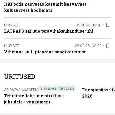
HKFoods kasvatas kasumit kasvavast
kulusurvest hoolimata
UUDISED
05.08.26, 10:30
LATRAPS sai uue teraviljakaubanduse juhi
UUDISED
05.08.26, 09:22
Vihmane juuli pidurdas saagikoristust
ÜRITUSED
8 akadeemilist tundi
Energiasäästli
ÄRIPÄEVA AKADEEMIA
Tehisintellekti meistriklass
2026
juhtidele - vundament