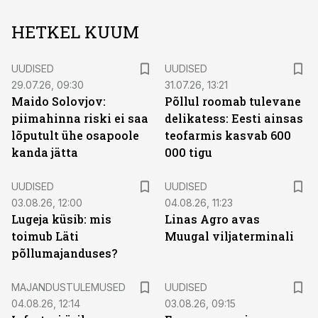
HETKEL KUUM
UUDISED
UUDISED
29.07.26, 09:30
31.07.26, 13:21
Maido Solovjov:
Põllul roomab tulevane
piimahinna riski ei saa
delikatess: Eesti ainsas
lõputult ühe osapoole
teofarmis kasvab 600
kanda jätta
000 tigu
UUDISED
UUDISED
03.08.26, 12:00
04.08.26, 11:23
Lugeja küsib: mis
Linas Agro avas
toimub Läti
Muugal viljaterminali
põllumajanduses?
MAJANDUSTULEMUSED
UUDISED
04.08.26, 12:14
03.08.26, 09:15