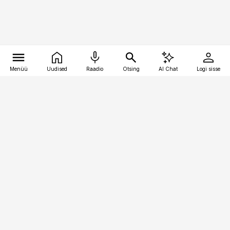
Menüü
Uudised
Raadio
Otsing
AI Chat
Logi sisse
Vana-Lõuna 39/1, 19094 Tallinn
(+372) 667 0111
pollumajandus@pollumajandus.ee
Telli
Reklaam
Firmast
Sisu kasutamisõigused
Ajakirjaniku
eetikakoodeks