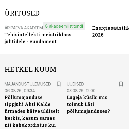
ÜRITUSED
8 akadeemilist tundi
Energiasäästli
ÄRIPÄEVA AKADEEMIA
Tehisintellekti meistriklass
2026
juhtidele - vundament
HETKEL KUUM
MAJANDUSTULEMUSED
UUDISED
06.08.26, 09:34
03.08.26, 12:00
Põllumajanduse
Lugeja küsib: mis
tippjuhi Ahti Kalde
toimub Läti
firmades käive üldiselt
põllumajanduses?
kerkis, kasum samas
nii kahekordistus kui