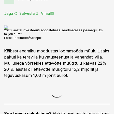
Jaga
Salvesta
Vihja
2020. aastal investeeriti söödatehase seadmetesse peaaegu üks
miljon eurot.
Foto:
Postimees/Scanpix
Käibest enamiku moodustas loomasööda müük. Lisaks
pakuti ka teravilja kuivatusteenust ja vahendati vilja.
Mullusega võrreldes ettevõtte müügitulu kasvas 22% -
2019. aastal oli ettevõtte müügitulu 15,2 miljonit ja
tegevuskasum 1,03 miljonit eurot.
See teema pakub huvi?
Hakka neid märksõnu jälgima