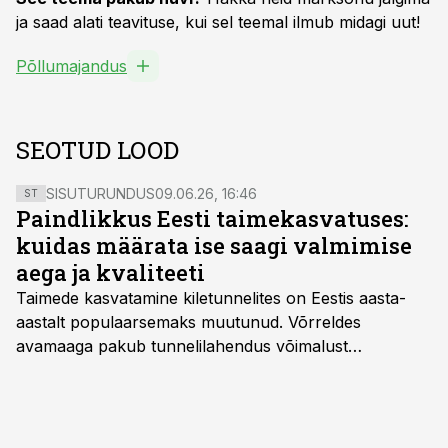
ja saad alati teavituse, kui sel teemal ilmub midagi uut!
Põllumajandus
SEOTUD LOOD
SISUTURUNDUS
09.06.26, 16:46
ST
Paindlikkus Eesti taimekasvatuses:
kuidas määrata ise saagi valmimise
aega ja kvaliteeti
Taimede kasvatamine kiletunnelites on Eestis aasta-
aastalt populaarsemaks muutunud. Võrreldes
avamaaga pakub tunnelilahendus võimalust
saagikoristuse algust kuni kahe nädala võrra
varasemaks tuua või hoopis hilisemaks lükata. Hästi
planeerides on tänu sellele võimalik saada ka saagi
eest turul kõrgemat hinda.