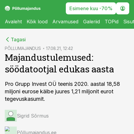
Esimene kuu -70%
Avaleht
Kõik lood
Arvamused
Galeriid
TOPid
Sisu
cebook
Tagasi
Twitter)
PÕLLUMAJANDUS
17.08.21, 12:42
Majandustulemused:
kedIn
söödatootjal edukas aasta
ail
k
Pro Grupp Invest OÜ teenis 2020. aastal 18,58
miljoni eurose käibe juures 1,21 miljonit eurot
tegevuskasumit.
Sigrid Sõrmus
Põllumajandus.ee