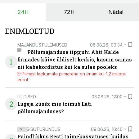
24H
72H
Nädal
ENIMLOETUD
MAJANDUSTULEMUSED
06.08.26, 09:34
Põllumajanduse tippjuhi Ahti Kalde
firmades käive üldiselt kerkis, kasum samas
1
nii kahekordistus kui ka sulas pooleks
E-Piimast laekumata piimaraha on enam kui 1,2 miljonit
eurot
UUDISED
03.08.26, 12:00
2
Lugeja küsib: mis toimub Läti
põllumajanduses?
SISUTURUNDUS
09.06.26, 16:46
ST
Paindlikkus Eesti taimekasvatuses: kuidas