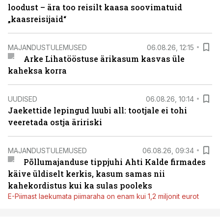
loodust – ära too reisilt kaasa soovimatuid
„kaasreisijaid“
MAJANDUSTULEMUSED
06.08.26, 12:15
Arke Lihatööstuse ärikasum kasvas üle
kaheksa korra
UUDISED
06.08.26, 10:14
Jaekettide lepingud luubi all: tootjale ei tohi
veeretada ostja äririski
MAJANDUSTULEMUSED
06.08.26, 09:34
Põllumajanduse tippjuhi Ahti Kalde firmades
käive üldiselt kerkis, kasum samas nii
kahekordistus kui ka sulas pooleks
E-Piimast laekumata piimaraha on enam kui 1,2 miljonit eurot