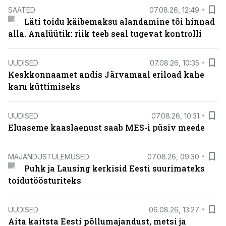
SAATED
07.08.26, 12:49
Läti toidu käibemaksu alandamine tõi hinnad
alla. Analüütik: riik teeb seal tugevat kontrolli
UUDISED
07.08.26, 10:35
Keskkonnaamet andis Järvamaal eriload kahe
karu küttimiseks
UUDISED
07.08.26, 10:31
Eluaseme kaaslaenust saab MES-i püsiv meede
MAJANDUSTULEMUSED
07.08.26, 09:30
Puhk ja Lausing kerkisid Eesti suurimateks
toidutöösturiteks
UUDISED
06.08.26, 13:27
Aita kaitsta Eesti põllumajandust, metsi ja