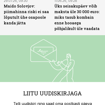
29.07.26, 09:30
11.06.26, 09:28
Maido Solovjov:
Üks seisakupäev võib
piimahinna riski ei saa
maksta üle 30 000 euro:
lõputult ühe osapoole
miks tasub kombain
kanda jätta
enne hooaega
põhjalikult üle vaadata
LIITU UUDISKIRJAGA
Telli uudiskiri ning saad oma postkasti päeva