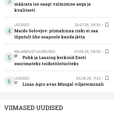
3
määrata ise saagi valmimise aega ja
kvaliteeti
UUDISED
29.07.26, 09:30
4
Maido Solovjov: piimahinna riski ei saa
lõputult ühe osapoole kanda jätta
MAJANDUSTULEMUSED
07.08.26, 09:30
5
Puhk ja Lausing kerkisid Eesti
suurimateks toidutöösturiteks
UUDISED
04.08.26, 11:23
6
Linas Agro avas Muugal viljaterminali
VIIMASED UUDISED