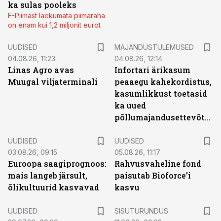
ka sulas pooleks
E-Piimast laekumata piimaraha
on enam kui 1,2 miljonit eurot
UUDISED
MAJANDUSTULEMUSED
04.08.26, 11:23
04.08.26, 12:14
Linas Agro avas
Infortari ärikasum
Muugal viljaterminali
peaaegu kahekordistus,
kasumlikkust toetasid
ka uued
põllumajandusettevõtted
UUDISED
UUDISED
03.08.26, 09:15
05.08.26, 11:17
Euroopa saagiprognoos:
Rahvusvaheline fond
mais langeb järsult,
paisutab Bioforce’i
õlikultuurid kasvavad
kasvu
ST
UUDISED
SISUTURUNDUS