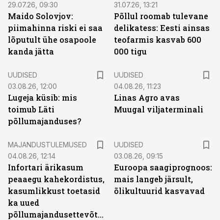
29.07.26, 09:30
31.07.26, 13:21
Maido Solovjov:
Põllul roomab tulevane
piimahinna riski ei saa
delikatess: Eesti ainsas
lõputult ühe osapoole
teofarmis kasvab 600
kanda jätta
000 tigu
UUDISED
UUDISED
03.08.26, 12:00
04.08.26, 11:23
Lugeja küsib: mis
Linas Agro avas
toimub Läti
Muugal viljaterminali
põllumajanduses?
MAJANDUSTULEMUSED
UUDISED
04.08.26, 12:14
03.08.26, 09:15
Infortari ärikasum
Euroopa saagiprognoos:
peaaegu kahekordistus,
mais langeb järsult,
kasumlikkust toetasid
õlikultuurid kasvavad
ka uued
põllumajandusettevõtted