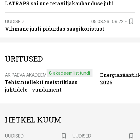
LATRAPS sai uue teraviljakaubanduse juhi
UUDISED
05.08.26, 09:22
Vihmane juuli pidurdas saagikoristust
ÜRITUSED
8 akadeemilist tundi
Energiasäästli
ÄRIPÄEVA AKADEEMIA
Tehisintellekti meistriklass
2026
juhtidele - vundament
HETKEL KUUM
UUDISED
UUDISED