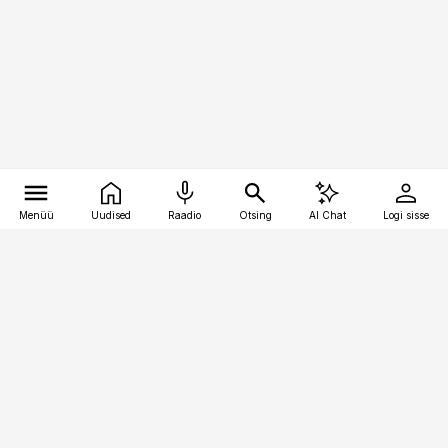
Menüü
Uudised
Raadio
Otsing
AI Chat
Logi sisse
Vana-Lõuna 39/1, 19094 Tallinn
(+372) 667 0111
pollumajandus@pollumajandus.ee
Telli
Reklaam
Firmast