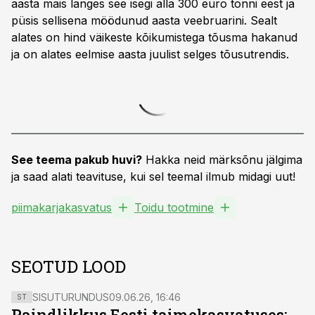
aasta mais langes see isegi alla 300 euro tonni eest ja
püsis sellisena möödunud aasta veebruarini. Sealt
alates on hind väikeste kõikumistega tõusma hakanud
ja on alates eelmise aasta juulist selges tõusutrendis.
See teema pakub huvi?
Hakka neid märksõnu jälgima
ja saad alati teavituse, kui sel teemal ilmub midagi uut!
piimakarjakasvatus
Toidu tootmine
SEOTUD LOOD
SISUTURUNDUS
09.06.26, 16:46
ST
Paindlikkus Eesti taimekasvatuses: