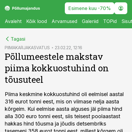
Esimene kuu -70%
Avaleht
Kõik lood
Arvamused
Galeriid
TOPid
Sisu
cebook
Tagasi
Twitter)
PIIMAKARJAKASVATUS
23.02.22, 12:16
Põllumeestele makstav
kedIn
piima kokkuostuhind on
ail
tõusuteel
k
Piima keskmine kokkuostuhind oli eelmisel aastal
316 eurot tonni eest, mis on viimase nelja aasta
kõrgeim. Kui eelmise aasta alguses jäi piima hind
alla 300 euro tonni eest, siis teisest poolaastast
hakkas hind tõusma ja jõudis detsembriks
tasemeni 358 eurot tonni eest, millest kõrgem oli