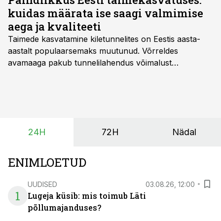
kuidas määrata ise saagi valmimise
aega ja kvaliteeti
Taimede kasvatamine kiletunnelites on Eestis aasta-
aastalt populaarsemaks muutunud. Võrreldes
avamaaga pakub tunnelilahendus võimalust
saagikoristuse algust kuni kahe nädala võrra
varasemaks tuua või hoopis hilisemaks lükata. Hästi
planeerides on tänu sellele võimalik saada ka saagi
eest turul kõrgemat hinda.
24H
72H
Nädal
ENIMLOETUD
UUDISED
03.08.26, 12:00
1
Lugeja küsib: mis toimub Läti
põllumajanduses?