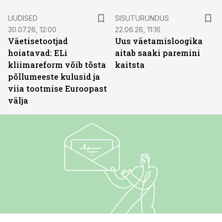
ST
UUDISED
SISUTURUNDUS
30.07.26, 12:00
22.06.26, 11:16
Väetisetootjad
Uus väetamisloogika
hoiatavad: ELi
aitab saaki paremini
kliimareform võib tõsta
kaitsta
põllumeeste kulusid ja
viia tootmise Euroopast
välja