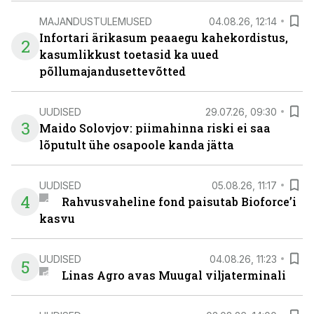
MAJANDUSTULEMUSED
04.08.26, 12:14
Infortari ärikasum peaaegu kahekordistus,
2
kasumlikkust toetasid ka uued
põllumajandusettevõtted
UUDISED
29.07.26, 09:30
3
Maido Solovjov: piimahinna riski ei saa
lõputult ühe osapoole kanda jätta
UUDISED
05.08.26, 11:17
4
Rahvusvaheline fond paisutab Bioforce’i
kasvu
UUDISED
04.08.26, 11:23
5
Linas Agro avas Muugal viljaterminali