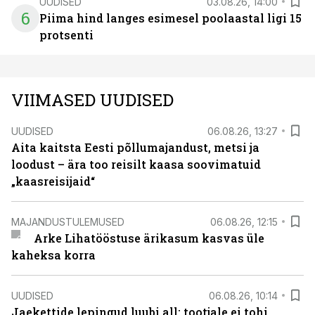
UUDISED
03.08.26, 14:00
6
Piima hind langes esimesel poolaastal ligi 15
protsenti
VIIMASED UUDISED
UUDISED
06.08.26, 13:27
Aita kaitsta Eesti põllumajandust, metsi ja
loodust – ära too reisilt kaasa soovimatuid
„kaasreisijaid“
MAJANDUSTULEMUSED
06.08.26, 12:15
Arke Lihatööstuse ärikasum kasvas üle
kaheksa korra
UUDISED
06.08.26, 10:14
Jaekettide lepingud luubi all: tootjale ei tohi