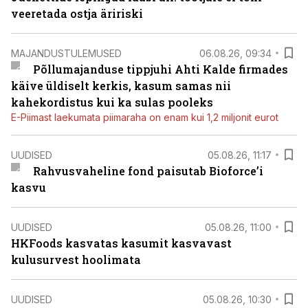
veeretada ostja äririski
MAJANDUSTULEMUSED
06.08.26, 09:34
Põllumajanduse tippjuhi Ahti Kalde firmades
käive üldiselt kerkis, kasum samas nii
kahekordistus kui ka sulas pooleks
E-Piimast laekumata piimaraha on enam kui 1,2 miljonit eurot
UUDISED
05.08.26, 11:17
Rahvusvaheline fond paisutab Bioforce’i
kasvu
UUDISED
05.08.26, 11:00
HKFoods kasvatas kasumit kasvavast
kulusurvest hoolimata
UUDISED
05.08.26, 10:30