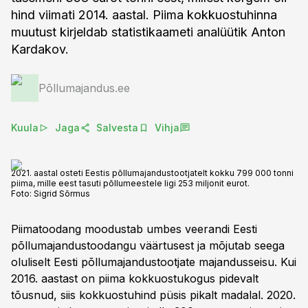
hind viimati 2014. aastal. Piima kokkuostuhinna
muutust kirjeldab statistikaameti analüütik Anton
Kardakov.
Põllumajandus.ee
Kuula
Jaga
Salvesta
Vihja
2021. aastal osteti Eestis põllumajandustootjatelt kokku 799 000 tonni
piima, mille eest tasuti põllumeestele ligi 253 miljonit eurot.
Foto:
Sigrid Sõrmus
Piimatoodang moodustab umbes veerandi Eesti
põllumajandustoodangu väärtusest ja mõjutab seega
oluliselt Eesti põllumajandustootjate majandusseisu. Kui
2016. aastast on piima kokkuostukogus pidevalt
tõusnud, siis kokkuostuhind püsis pikalt madalal. 2020.