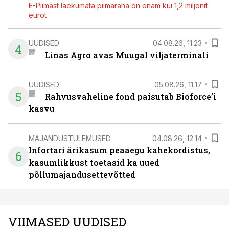
E-Piimast laekumata piimaraha on enam kui 1,2 miljonit
eurot
UUDISED
04.08.26, 11:23
4
Linas Agro avas Muugal viljaterminali
UUDISED
05.08.26, 11:17
5
Rahvusvaheline fond paisutab Bioforce’i
kasvu
MAJANDUSTULEMUSED
04.08.26, 12:14
Infortari ärikasum peaaegu kahekordistus,
6
kasumlikkust toetasid ka uued
põllumajandusettevõtted
VIIMASED UUDISED