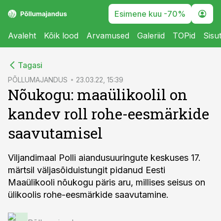
Esimene kuu -70%
Avaleht
Kõik lood
Arvamused
Galeriid
TOPid
Sisu
cebook
Tagasi
Twitter)
PÕLLUMAJANDUS
23.03.22, 15:39
Nõukogu: maaülikoolil on
kedIn
kandev roll rohe-eesmärkide
ail
saavutamisel
k
Viljandimaal Polli aiandusuuringute keskuses 17.
märtsil väljasõiduistungit pidanud Eesti
Maaülikooli nõukogu päris aru, millises seisus on
ülikoolis rohe-eesmärkide saavutamine.