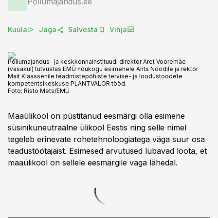
Põllumajandus.ee
Kuula
Jaga
Salvesta
Vihja
Põllumajandus- ja keskkonnainstituudi direktor Aret Vooremäe
(vasakul) tutvustas EMÜ nõukogu esimehele Ants Noodile ja rektor
Mait Klaassenile teadmistepõhiste tervise- ja loodustoodete
kompetentsikeskuse PLANTVALOR tööd.
Foto:
Risto Mets/EMÜ
Maaülikool on püstitanud eesmärgi olla esimene
süsinikuneutraalne ülikool Eestis ning selle nimel
tegeleb erinevate rohetehnoloogiatega väga suur osa
teadustöötajaist. Esimesed arvutused lubavad loota, et
maaülikool on sellele eesmärgile väga lähedal.