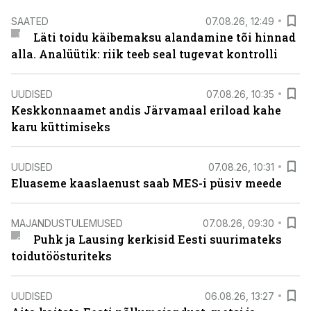
SAATED
07.08.26, 12:49
Läti toidu käibemaksu alandamine tõi hinnad
alla. Analüütik: riik teeb seal tugevat kontrolli
UUDISED
07.08.26, 10:35
Keskkonnaamet andis Järvamaal eriload kahe
karu küttimiseks
UUDISED
07.08.26, 10:31
Eluaseme kaaslaenust saab MES-i püsiv meede
MAJANDUSTULEMUSED
07.08.26, 09:30
Puhk ja Lausing kerkisid Eesti suurimateks
toidutöösturiteks
UUDISED
06.08.26, 13:27