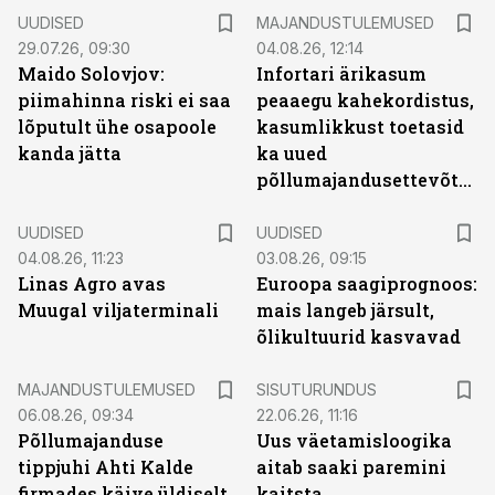
UUDISED
MAJANDUSTULEMUSED
29.07.26, 09:30
04.08.26, 12:14
Maido Solovjov:
Infortari ärikasum
piimahinna riski ei saa
peaaegu kahekordistus,
lõputult ühe osapoole
kasumlikkust toetasid
kanda jätta
ka uued
põllumajandusettevõtted
UUDISED
UUDISED
04.08.26, 11:23
03.08.26, 09:15
Linas Agro avas
Euroopa saagiprognoos:
Muugal viljaterminali
mais langeb järsult,
õlikultuurid kasvavad
ST
MAJANDUSTULEMUSED
SISUTURUNDUS
06.08.26, 09:34
22.06.26, 11:16
Põllumajanduse
Uus väetamisloogika
tippjuhi Ahti Kalde
aitab saaki paremini
firmades käive üldiselt
kaitsta