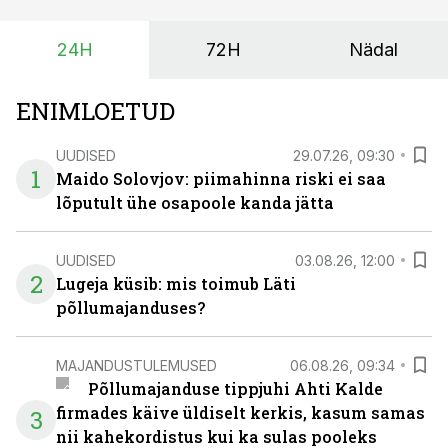
surub börsihinna madalaks või isegi negatiivseks.
Seetõttu on akusalvestid muutumas nii ehitus- kui ka
24H
72H
Nädal
põllumajandusettevõtete jaoks üheks olulisemaks
investeeringuks energialahendustes.
ENIMLOETUD
UUDISED
29.07.26, 09:30
1
Maido Solovjov: piimahinna riski ei saa
lõputult ühe osapoole kanda jätta
UUDISED
03.08.26, 12:00
2
Lugeja küsib: mis toimub Läti
põllumajanduses?
MAJANDUSTULEMUSED
06.08.26, 09:34
Põllumajanduse tippjuhi Ahti Kalde
firmades käive üldiselt kerkis, kasum samas
3
nii kahekordistus kui ka sulas pooleks