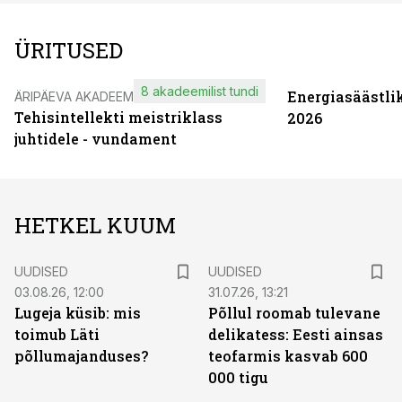
ÜRITUSED
8 akadeemilist tundi
Energiasäästli
ÄRIPÄEVA AKADEEMIA
Tehisintellekti meistriklass
2026
juhtidele - vundament
HETKEL KUUM
UUDISED
UUDISED
03.08.26, 12:00
31.07.26, 13:21
Lugeja küsib: mis
Põllul roomab tulevane
toimub Läti
delikatess: Eesti ainsas
põllumajanduses?
teofarmis kasvab 600
000 tigu