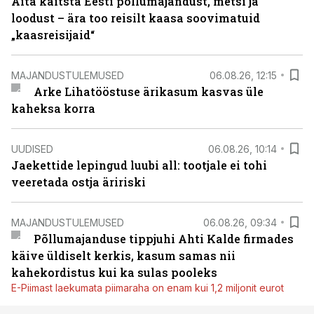
Aita kaitsta Eesti põllumajandust, metsi ja
loodust – ära too reisilt kaasa soovimatuid
„kaasreisijaid“
MAJANDUSTULEMUSED
06.08.26, 12:15
Arke Lihatööstuse ärikasum kasvas üle
kaheksa korra
UUDISED
06.08.26, 10:14
Jaekettide lepingud luubi all: tootjale ei tohi
veeretada ostja äririski
MAJANDUSTULEMUSED
06.08.26, 09:34
Põllumajanduse tippjuhi Ahti Kalde firmades
käive üldiselt kerkis, kasum samas nii
kahekordistus kui ka sulas pooleks
E-Piimast laekumata piimaraha on enam kui 1,2 miljonit eurot