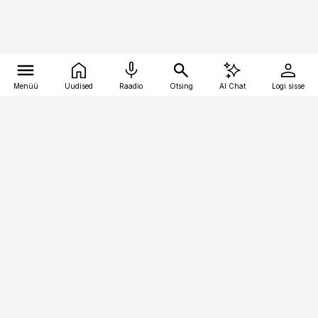
Menüü
Uudised
Raadio
Otsing
AI Chat
Logi sisse
Vana-Lõuna 39/1, 19094 Tallinn
(+372) 667 0111
pollumajandus@pollumajandus.ee
Telli
Reklaam
Firmast
Sisu kasutamisõigused
Ajakirjaniku
eetikakoodeks