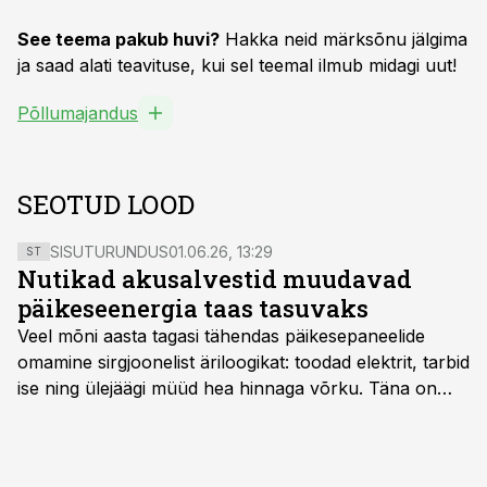
See teema pakub huvi?
Hakka neid märksõnu jälgima
ja saad alati teavituse, kui sel teemal ilmub midagi uut!
Põllumajandus
SEOTUD LOOD
SISUTURUNDUS
01.06.26, 13:29
ST
Nutikad akusalvestid muudavad
päikeseenergia taas tasuvaks
Veel mõni aasta tagasi tähendas päikesepaneelide
omamine sirgjoonelist äriloogikat: toodad elektrit, tarbid
ise ning ülejäägi müüd hea hinnaga võrku. Täna on
olukord energiaturul muutunud. Taastuvenergia
tootmisvõimsusi on lisandunud omajagu ning
päikeselistel tundidel tekib võrku suur ületootmine, mis