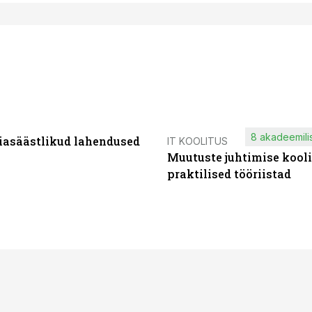
8 akadeemilis
iasäästlikud lahendused
IT KOOLITUS
Muutuste juhtimise kooli
praktilised tööriistad