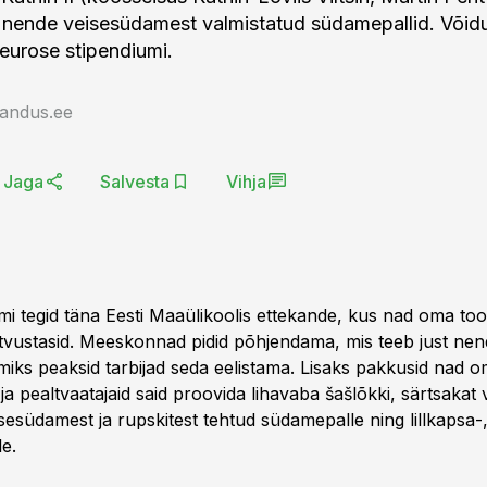
 nende veisesüdamest valmistatud südamepallid. Või
eurose stipendiumi.
jandus.ee
Jaga
Salvesta
Vihja
iimi tegid täna Eesti Maaülikoolis ettekande, kus nad oma tood
tvustasid. Meeskonnad pidid põhjendama, mis teeb just nen
 miks peaksid tarbijad seda eelistama. Lisaks pakkusid nad 
i ja pealtvaatajaid said proovida lihavaba šašlõkki, särtsakat
sesüdamest ja rupskitest tehtud südamepalle ning lillkapsa-
le.