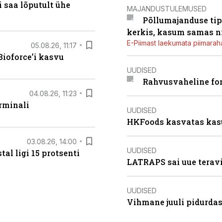
 saa lõputult ühe
MAJANDUSTULEMUSED
Põllumajanduse tip
kerkis, kasum samas ni
E-Piimast laekumata piimaraha
05.08.26, 11:17
ioforce’i kasvu
UUDISED
Rahvusvaheline fon
04.08.26, 11:23
rminali
UUDISED
HKFoods kasvatas kas
03.08.26, 14:00
UUDISED
al ligi 15 protsenti
LATRAPS sai uue teravi
UUDISED
Vihmane juuli pidurdas