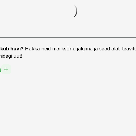
kub huvi?
Hakka neid märksõnu jälgima ja saad alati teavitu
idagi uut!
e