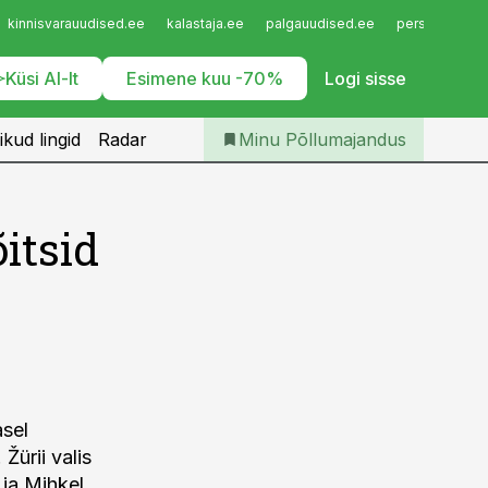
Iseteenindus
kinnisvarauudised.ee
kalastaja.ee
palgauudised.ee
personaliuudi
Telli Põllumajandus
Küsi AI-lt
Esimene kuu -70%
Logi sisse
ikud lingid
Radar
Minu Põllumajandus
itsid
asel
Žürii valis
t ja Mihkel