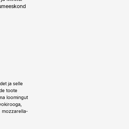
dumeeskond
et ja selle
de toote
oma loomingut
 vokirooga,
, mozzarella-