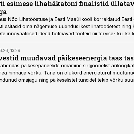
sti esimese lihahäkatoni finalistid üllat
ga
s Nõo Lihatööstuse ja Eesti Maaülikooli korraldatud Eesti 
listi esitasid oma nägemuse uuenduslikest lihatoodetest ning 
ate innovaatilised ideed hõlmavad tooteid nii tervise- kui ka
6.26, 13:29
vestid muudavad päikeseenergia taas ta
tähendas päikesepaneelide omamine sirgjoonelist äriloogikat:
 hea hinnaga võrku. Täna on olukord energiaturul muutunu
ndunud omajagu ning päikeselistel tundidel tekib võrku suu
ks või isegi negatiivseks. Seetõttu on akusalvestid muutuma
e jaoks üheks olulisemaks investeeringuks energialahendus