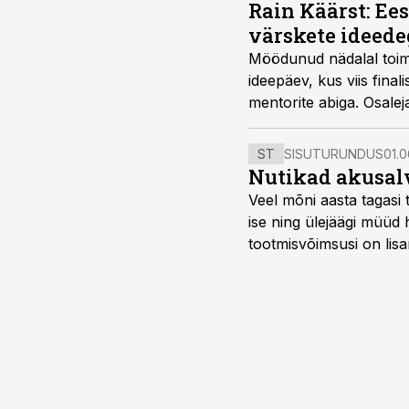
Rain Käärst: Ee
värskete ideede
Möödunud nädalal toimu
ideepäev, kus viis fina
mentorite abiga. Osalej
ST
SISUTURUNDUS
01.0
Nutikad akusal
Veel mõni aasta tagasi 
ise ning ülejäägi müüd
tootmisvõimsusi on lisa
surub börsihinna madala
põllumajandusettevõtet