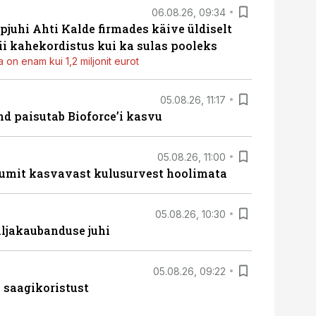
06.08.26, 09:34
pjuhi Ahti Kalde firmades käive üldiselt
i kahekordistus kui ka sulas pooleks
 on enam kui 1,2 miljonit eurot
05.08.26, 11:17
d paisutab Bioforce’i kasvu
05.08.26, 11:00
umit kasvavast kulusurvest hoolimata
05.08.26, 10:30
ljakaubanduse juhi
05.08.26, 09:22
 saagikoristust