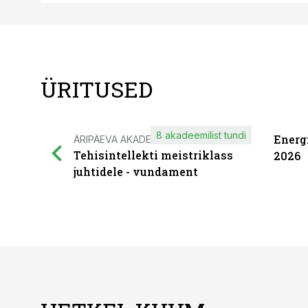
ÜRITUSED
8 akadeemilist tundi
Energ
ÄRIPÄEVA AKADEEMIA
Tehisintellekti meistriklass
2026
juhtidele - vundament