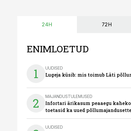
24H
72H
ENIMLOETUD
UUDISED
1
Lugeja küsib: mis toimub Läti põll
MAJANDUSTULEMUSED
2
Infortari ärikasum peaaegu kaheko
toetasid ka uued põllumajandusett
UUDISED