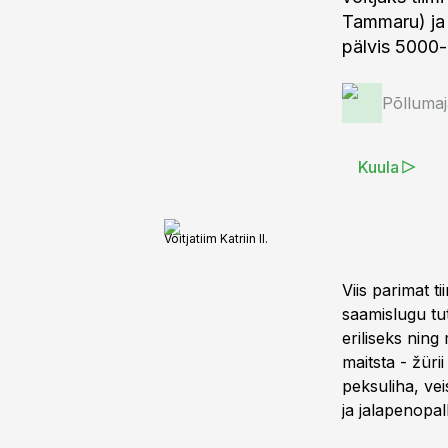
Tammaru) ja
pälvis 5000-
Põlluma
Kuula
Võitjatiim Katriin II.
Viis parimat t
saamislugu tu
eriliseks ning
maitsta - žüri
peksuliha, vei
ja jalapenopal