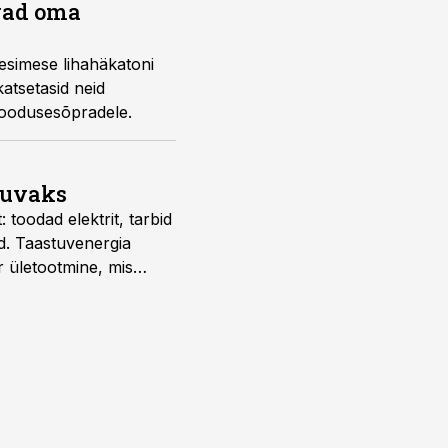
avad oma
esimese lihahäkatoni
katsetasid neid
 loodusesõpradele.
suvaks
 toodad elektrit, tarbid
d. Taastuvenergia
r ületootmine, mis
s nii ehitus- kui ka
tes.