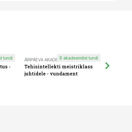
t tundi
8 akadeemilist tundi
ÄRIPÄEVA AKADEEMIA
IT KOOLIT
tus -
Tehisintellekti meistriklass
Muutuste
juhtidele - vundament
praktilis