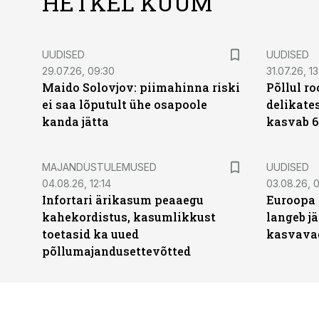
HETKEL KUUM
UUDISED
UUDISED
29.07.26, 09:30
31.07.26, 13
Maido Solovjov: piimahinna riski
Põllul r
ei saa lõputult ühe osapoole
delikates
kanda jätta
kasvab 6
MAJANDUSTULEMUSED
UUDISED
04.08.26, 12:14
03.08.26, 0
Infortari ärikasum peaaegu
Euroopa 
kahekordistus, kasumlikkust
langeb jä
toetasid ka uued
kasvava
põllumajandusettevõtted