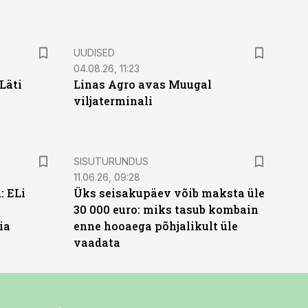
UUDISED
04.08.26, 11:23
Läti
Linas Agro avas Muugal
viljaterminali
ST
SISUTURUNDUS
11.06.26, 09:28
: ELi
Üks seisakupäev võib maksta üle
30 000 euro: miks tasub kombain
ia
enne hooaega põhjalikult üle
vaadata