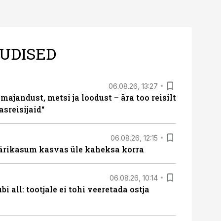
UDISED
06.08.26, 13:27
majandust, metsi ja loodust – ära too reisilt
sreisijaid“
06.08.26, 12:15
ärikasum kasvas üle kaheksa korra
06.08.26, 10:14
i all: tootjale ei tohi veeretada ostja