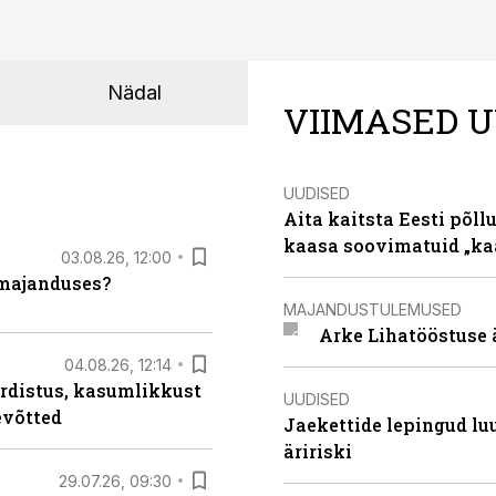
Nädal
VIIMASED U
UUDISED
Aita kaitsta Eesti põllu
kaasa soovimatuid „kaa
03.08.26, 12:00
umajanduses?
MAJANDUSTULEMUSED
Arke Lihatööstuse 
04.08.26, 12:14
rdistus, kasumlikkust
UUDISED
evõtted
Jaekettide lepingud luub
äririski
29.07.26, 09:30