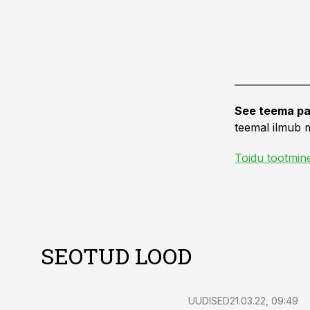
See teema pa
teemal ilmub m
Toidu tootmin
SEOTUD LOOD
UUDISED
21.03.22, 09:49