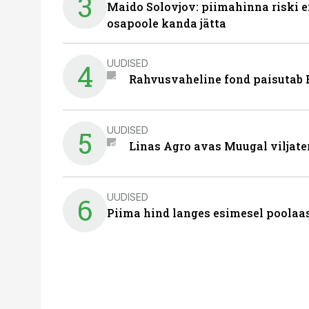
3
Maido Solovjov: piimahinna riski ei
osapoole kanda jätta
UUDISED
4
Rahvusvaheline fond paisutab B
UUDISED
5
Linas Agro avas Muugal viljate
UUDISED
6
Piima hind langes esimesel poolaast