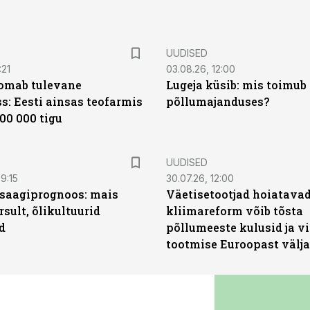
UUDISED
:21
03.08.26, 12:00
oomab tulevane
Lugeja küsib: mis toimub 
s: Eesti ainsas teofarmis
põllumajanduses?
00 000 tigu
UUDISED
9:15
30.07.26, 12:00
saagiprognoos: mais
Väetisetootjad hoiatavad
rsult, õlikultuurid
kliimareform võib tõsta
d
põllumeeste kulusid ja vi
tootmise Euroopast välja