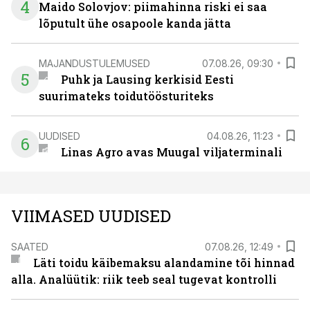
4
Maido Solovjov: piimahinna riski ei saa
lõputult ühe osapoole kanda jätta
MAJANDUSTULEMUSED
07.08.26, 09:30
5
Puhk ja Lausing kerkisid Eesti
suurimateks toidutöösturiteks
UUDISED
04.08.26, 11:23
6
Linas Agro avas Muugal viljaterminali
VIIMASED UUDISED
SAATED
07.08.26, 12:49
Läti toidu käibemaksu alandamine tõi hinnad
alla. Analüütik: riik teeb seal tugevat kontrolli