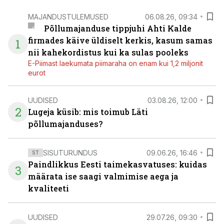
MAJANDUSTULEMUSED
06.08.26, 09:34
Põllumajanduse tippjuhi Ahti Kalde
firmades käive üldiselt kerkis, kasum samas
1
nii kahekordistus kui ka sulas pooleks
E-Piimast laekumata piimaraha on enam kui 1,2 miljonit
eurot
UUDISED
03.08.26, 12:00
2
Lugeja küsib: mis toimub Läti
põllumajanduses?
SISUTURUNDUS
09.06.26, 16:46
ST
Paindlikkus Eesti taimekasvatuses: kuidas
3
määrata ise saagi valmimise aega ja
kvaliteeti
UUDISED
29.07.26, 09:30