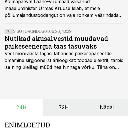
Kolmapäeval Lääne-Virumaad väisanud
maaeluminister Urmas Kruuse leiab, et meie
põllumajandustoodangut on vaja rohkem väärindada
ning lubab põllumehi mitte hätta jätta.
SISUTURUNDUS
01.06.26, 13:29
ST
Nutikad akusalvestid muudavad
päikeseenergia taas tasuvaks
Veel mõni aasta tagasi tähendas päikesepaneelide
omamine sirgjoonelist äriloogikat: toodad elektrit, tarbid
ise ning ülejäägi müüd hea hinnaga võrku. Täna on
olukord energiaturul muutunud. Taastuvenergia
tootmisvõimsusi on lisandunud omajagu ning
päikeselistel tundidel tekib võrku suur ületootmine, mis
surub börsihinna madalaks või isegi negatiivseks.
Seetõttu on akusalvestid muutumas nii ehitus- kui ka
24H
72H
Nädal
põllumajandusettevõtete jaoks üheks olulisemaks
investeeringuks energialahendustes.
ENIMLOETUD