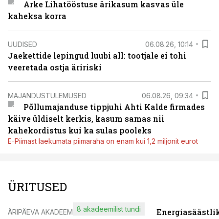
Arke Lihatööstuse ärikasum kasvas üle
kaheksa korra
UUDISED
06.08.26, 10:14
Jaekettide lepingud luubi all: tootjale ei tohi
veeretada ostja äririski
MAJANDUSTULEMUSED
06.08.26, 09:34
Põllumajanduse tippjuhi Ahti Kalde firmades
käive üldiselt kerkis, kasum samas nii
kahekordistus kui ka sulas pooleks
E-Piimast laekumata piimaraha on enam kui 1,2 miljonit eurot
ÜRITUSED
8 akadeemilist tundi
Energiasäästli
ÄRIPÄEVA AKADEEMIA