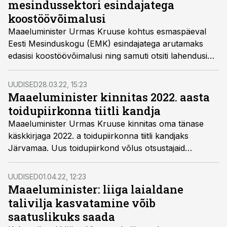
mesindussektori esindajatega
koostöövõimalusi
Maaeluminister Urmas Kruuse kohtus esmaspäeval
Eesti Mesinduskogu (EMK) esindajatega arutamaks
edasisi koostöövõimalusi ning samuti otsiti lahendusi
mesinike tõstatatud probleemidele, nagu näiteks
mesilasperede registreerimine või mesilashaiguste
UUDISED
28.03.22, 15:23
tõrje.
Maaeluminister kinnitas 2022. aasta
toidupiirkonna tiitli kandja
Maaeluminister Urmas Kruuse kinnitas oma tänase
käskkirjaga 2022. a toidupiirkonna tiitli kandjaks
Järvamaa. Uus toidupiirkond võlus otsustajaid
märksõnaga piim, mille nad on lubanud rakendada
oma maitsete aasta vankri ette.
UUDISED
01.04.22, 12:23
Maaeluminister: liiga laialdane
talivilja kasvatamine võib
saatuslikuks saada