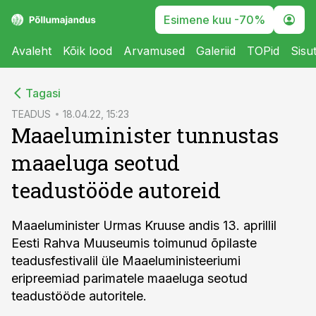
Esimene kuu -70%
Avaleht
Kõik lood
Arvamused
Galeriid
TOPid
Sisu
cebook
Tagasi
Twitter)
TEADUS
18.04.22, 15:23
Maaeluminister tunnustas
kedIn
maaeluga seotud
ail
teadustööde autoreid
k
Maaeluminister Urmas Kruuse andis 13. aprillil
Eesti Rahva Muuseumis toimunud õpilaste
teadusfestivalil üle Maaeluministeeriumi
eripreemiad parimatele maaeluga seotud
teadustööde autoritele.