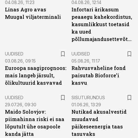
04.08.26, 11:23
04.08.26, 12:14
Linas Agro avas
Infortari ärikasum
Muugal viljaterminali
peaaegu kahekordistus,
kasumlikkust toetasid
ka uued
põllumajandusettevõtted
UUDISED
UUDISED
03.08.26, 09:15
05.08.26, 11:17
Euroopa saagiprognoos:
Rahvusvaheline fond
mais langeb järsult,
paisutab Bioforce’i
õlikultuurid kasvavad
kasvu
ST
UUDISED
SISUTURUNDUS
29.07.26, 09:30
01.06.26, 13:29
Maido Solovjov:
Nutikad akusalvestid
piimahinna riski ei saa
muudavad
lõputult ühe osapoole
päikeseenergia taas
kanda jätta
tasuvaks