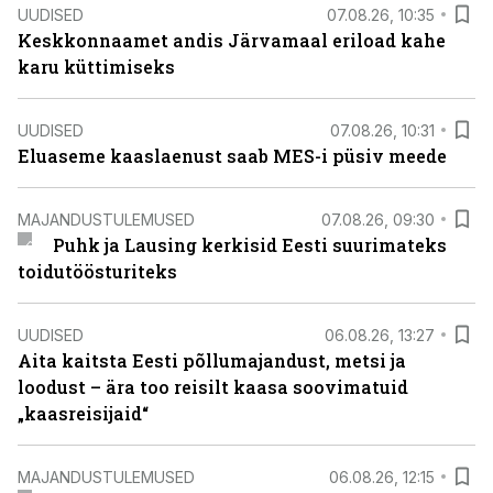
UUDISED
07.08.26, 10:35
Keskkonnaamet andis Järvamaal eriload kahe
karu küttimiseks
UUDISED
07.08.26, 10:31
Eluaseme kaaslaenust saab MES-i püsiv meede
MAJANDUSTULEMUSED
07.08.26, 09:30
Puhk ja Lausing kerkisid Eesti suurimateks
toidutöösturiteks
UUDISED
06.08.26, 13:27
Aita kaitsta Eesti põllumajandust, metsi ja
loodust – ära too reisilt kaasa soovimatuid
„kaasreisijaid“
MAJANDUSTULEMUSED
06.08.26, 12:15