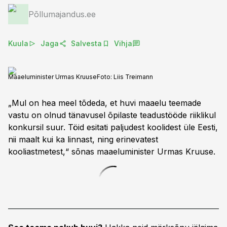
Põllumajandus.ee
Kuula
Jaga
Salvesta
Vihja
Maaeluminister Urmas Kruuse
Foto:
Liis Treimann
„Mul on hea meel tõdeda, et huvi maaelu teemade
vastu on olnud tänavusel õpilaste teadustööde riiklikul
konkursil suur. Töid esitati paljudest koolidest üle Eesti,
nii maalt kui ka linnast, ning erinevatest
kooliastmetest,“ sõnas maaeluminister Urmas Kruuse.