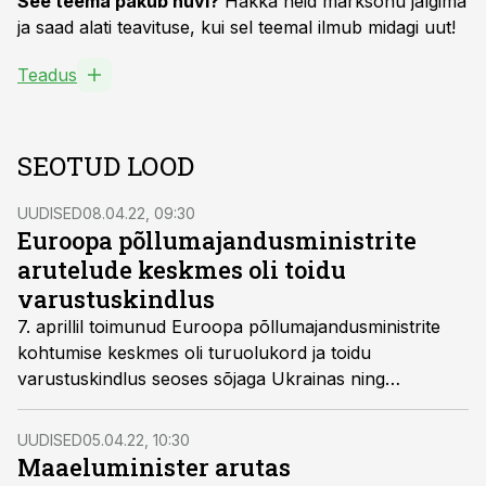
See teema pakub huvi?
Hakka neid märksõnu jälgima
ja saad alati teavituse, kui sel teemal ilmub midagi uut!
Teadus
SEOTUD LOOD
UUDISED
08.04.22, 09:30
Euroopa põllumajandusministrite
arutelude keskmes oli toidu
varustuskindlus
7. aprillil toimunud Euroopa põllumajandusministrite
kohtumise keskmes oli turuolukord ja toidu
varustuskindlus seoses sõjaga Ukrainas ning
maakasutuspoliitikate roll kliimaeesmärkide
saavutamisel.
UUDISED
05.04.22, 10:30
Maaeluminister arutas