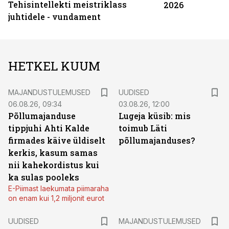
Tehisintellekti meistriklass
2026
juhtidele - vundament
HETKEL KUUM
MAJANDUSTULEMUSED
UUDISED
06.08.26, 09:34
03.08.26, 12:00
Põllumajanduse
Lugeja küsib: mis
tippjuhi Ahti Kalde
toimub Läti
firmades käive üldiselt
põllumajanduses?
kerkis, kasum samas
nii kahekordistus kui
ka sulas pooleks
E-Piimast laekumata piimaraha
on enam kui 1,2 miljonit eurot
UUDISED
MAJANDUSTULEMUSED