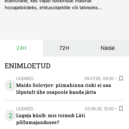
ettevõttele, kes vajab töökindlat masinat
hooajatöödeks, ehitusobjektile või talviseks
lumetõrjeks. Renditraktor kuni 200 hj aitab katta
hooajalisi töötippe, ootamatuid lisatöid või asendada
ajutiselt rivist välja langenud tehnikat, ja seda ilma suuri
investeeringuid tegemata. Baltic Agro masinarent tagab
vajaliku traktori ja lisavarustuse just siis, kui töömaht
24H
72H
Nädal
on suurim ning iga töötund on oluline.
ENIMLOETUD
UUDISED
29.07.26, 09:30
1
Maido Solovjov: piimahinna riski ei saa
lõputult ühe osapoole kanda jätta
UUDISED
03.08.26, 12:00
2
Lugeja küsib: mis toimub Läti
põllumajanduses?