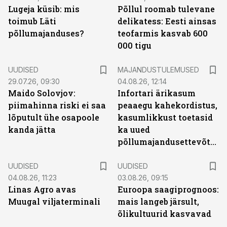
Lugeja küsib: mis
Põllul roomab tulevane
toimub Läti
delikatess: Eesti ainsas
põllumajanduses?
teofarmis kasvab 600
000 tigu
UUDISED
MAJANDUSTULEMUSED
29.07.26, 09:30
04.08.26, 12:14
Maido Solovjov:
Infortari ärikasum
piimahinna riski ei saa
peaaegu kahekordistus,
lõputult ühe osapoole
kasumlikkust toetasid
kanda jätta
ka uued
põllumajandusettevõtted
UUDISED
UUDISED
04.08.26, 11:23
03.08.26, 09:15
Linas Agro avas
Euroopa saagiprognoos:
Muugal viljaterminali
mais langeb järsult,
õlikultuurid kasvavad