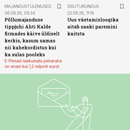
ST
MAJANDUSTULEMUSED
SISUTURUNDUS
06.08.26, 09:34
22.06.26, 11:16
Põllumajanduse
Uus väetamisloogika
tippjuhi Ahti Kalde
aitab saaki paremini
firmades käive üldiselt
kaitsta
kerkis, kasum samas
nii kahekordistus kui
ka sulas pooleks
E-Piimast laekumata piimaraha
on enam kui 1,2 miljonit eurot