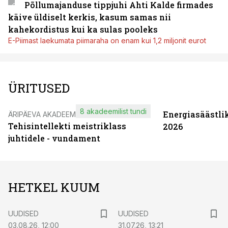
Põllumajanduse tippjuhi Ahti Kalde firmades
käive üldiselt kerkis, kasum samas nii
kahekordistus kui ka sulas pooleks
E-Piimast laekumata piimaraha on enam kui 1,2 miljonit eurot
ÜRITUSED
8 akadeemilist tundi
Energiasäästli
ÄRIPÄEVA AKADEEMIA
Tehisintellekti meistriklass
2026
juhtidele - vundament
HETKEL KUUM
UUDISED
UUDISED
03.08.26, 12:00
31.07.26, 13:21