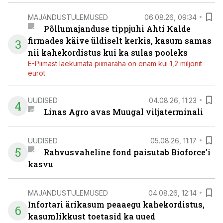
MAJANDUSTULEMUSED
06.08.26, 09:34
Põllumajanduse tippjuhi Ahti Kalde
firmades käive üldiselt kerkis, kasum samas
3
nii kahekordistus kui ka sulas pooleks
E-Piimast laekumata piimaraha on enam kui 1,2 miljonit
eurot
UUDISED
04.08.26, 11:23
4
Linas Agro avas Muugal viljaterminali
UUDISED
05.08.26, 11:17
5
Rahvusvaheline fond paisutab Bioforce’i
kasvu
MAJANDUSTULEMUSED
04.08.26, 12:14
Infortari ärikasum peaaegu kahekordistus,
6
kasumlikkust toetasid ka uued