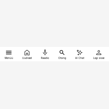
Menüü
Uudised
Raadio
Otsing
AI Chat
Logi sisse
Vana-Lõuna 39/1, 19094 Tallinn
(+372) 667 0111
pollumajandus@pollumajandus.ee
Telli
Reklaam