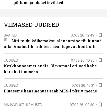
põllumajandusettevõtted
VIIMASED UUDISED
SAATED
07.08.26, 12:49
Läti toidu käibemaksu alandamine tõi hinnad
alla. Analüütik: riik teeb seal tugevat kontrolli
UUDISED
07.08.26, 10:35
Keskkonnaamet andis Järvamaal eriload kahe
karu küttimiseks
UUDISED
07.08.26, 10:31
Eluaseme kaaslaenust saab MES-i püsiv meede
MAJANDUSTULEMUSED
07.08.26, 09:30