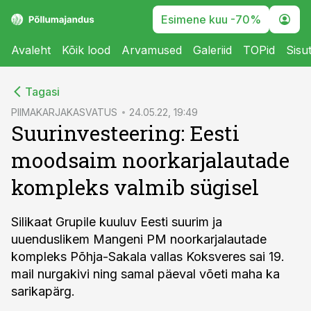
Esimene kuu -70%
Avaleht
Kõik lood
Arvamused
Galeriid
TOPid
Sisu
cebook
Tagasi
Twitter)
PIIMAKARJAKASVATUS
24.05.22, 19:49
Suurinvesteering: Eesti
kedIn
moodsaim noorkarjalautade
ail
kompleks valmib sügisel
k
Silikaat Grupile kuuluv Eesti suurim ja
uuenduslikem Mangeni PM noorkarjalautade
kompleks Põhja-Sakala vallas Koksveres sai 19.
mail nurgakivi ning samal päeval võeti maha ka
sarikapärg.