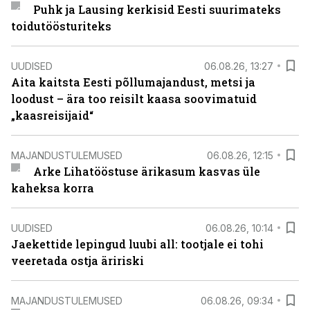
Puhk ja Lausing kerkisid Eesti suurimateks
toidutöösturiteks
UUDISED
06.08.26, 13:27
Aita kaitsta Eesti põllumajandust, metsi ja
loodust – ära too reisilt kaasa soovimatuid
„kaasreisijaid“
MAJANDUSTULEMUSED
06.08.26, 12:15
Arke Lihatööstuse ärikasum kasvas üle
kaheksa korra
UUDISED
06.08.26, 10:14
Jaekettide lepingud luubi all: tootjale ei tohi
veeretada ostja äririski
MAJANDUSTULEMUSED
06.08.26, 09:34