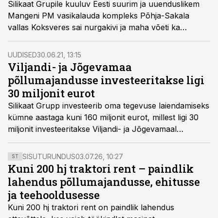
Silikaat Grupile kuuluv Eesti suurim ja uuenduslikem
Mangeni PM vasikalauda kompleks Põhja-Sakala
vallas Koksveres sai nurgakivi ja maha võeti ka
sarikapärg. Aasta lõpuks valmiva kompleksi ehitab
Mapri Ehitus.
UUDISED
30.06.21, 13:15
Viljandi- ja Jõgevamaa
põllumajandusse investeeritakse ligi
30 miljonit eurot
Silikaat Grupp investeerib oma tegevuse laiendamiseks
kümne aastaga kuni 160 miljonit eurot, millest ligi 30
miljonit investeeritakse Viljandi- ja Jõgevamaal
tegutsevatesse põllumajandusettevõtetesse.
SISUTURUNDUS
03.07.26, 10:27
ST
Kuni 200 hj traktori rent – paindlik
lahendus põllumajandusse, ehitusse
ja teehooldusesse
Kuni 200 hj traktori rent
on paindlik lahendus