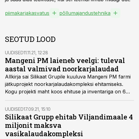
piimakarjakasvatus
põllumajandustehnika
SEOTUD LOOD
UUDISED
11.11.21, 12:28
Mangeni PM laieneb veelgi: tuleval
aastal valmivad noorkarjalaudad
Allkirja sai Silikaat Grupile kuuluva Mangeni PM farmi
jätkuprojekt noorkarjalaudakompleksi ehitamiseks.
Kogu projekti maht koos ehituse ja inventariga on 6
miljonit eurot ja kompleksi ehitab Eesti
põllumajandusehituse asjatundja Mapri Ehitus 2022.
UUDISED
17.09.21, 15:10
aasta teiseks pooleks. Veel sel aastal valmib ka 4
Silikaat Grupp ehitab Viljandimaale 4
miljonit maksev vasikalaudakompleks, kuhu lisaks
miljonit maksva
vasikalautadele ehitatakse silohoidlad, põhuhoidlad
vasikalaudakompleksi
ning söödaköök.