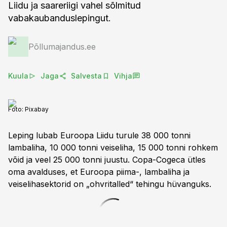
Liidu ja saareriigi vahel sõlmitud
vabakaubanduslepingut.
Põllumajandus.ee
Kuula
Jaga
Salvesta
Vihja
Foto:
Pixabay
Leping lubab Euroopa Liidu turule 38 000 tonni
lambaliha, 10 000 tonni veiseliha, 15 000 tonni rohkem
võid ja veel 25 000 tonni juustu. Copa-Cogeca ütles
oma avalduses, et Euroopa piima-, lambaliha ja
veiselihasektorid on „ohvritalled“ tehingu hüvanguks.