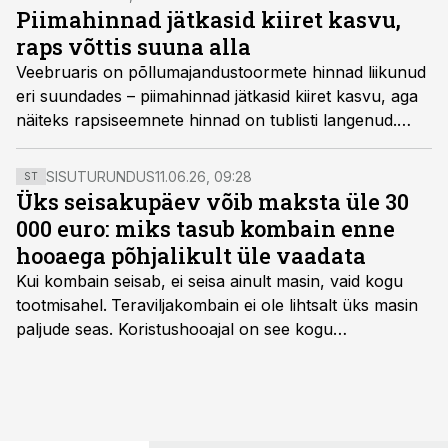
Piimahinnad jätkasid kiiret kasvu,
raps võttis suuna alla
Veebruaris on põllumajandustoormete hinnad liikunud
eri suundades – piimahinnad jätkasid kiiret kasvu, aga
näiteks rapsiseemnete hinnad on tublisti langenud.
Nisuhindadele, mis langesid kuu alguses madalaima
tasemeni alates oktoobrist, pakub tuge Ukraina ja
SISUTURUNDUS
11.06.26, 09:28
ST
Venemaa vaheliste pingete teravnemine.
Üks seisakupäev võib maksta üle 30
000 euro: miks tasub kombain enne
hooaega põhjalikult üle vaadata
Kui kombain seisab, ei seisa ainult masin, vaid kogu
tootmisahel.
Teraviljakombain ei ole lihtsalt üks masin
paljude seas. Koristushooajal on see kogu
tootmisprotsessi kõige kriitilisem lüli. Kui külv,
taimekaitse ja väetamine jaotuvad kuude peale, siis
saagi kättesaamine ja realiseerimine toimub sageli väga
lühikese ajavahemiku jooksul – kõigest 2-4 nädalaga.