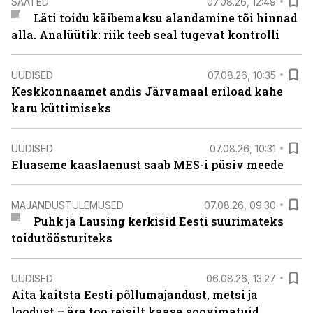
SAATED
07.08.26, 12:49
Läti toidu käibemaksu alandamine tõi hinnad
alla. Analüütik: riik teeb seal tugevat kontrolli
UUDISED
07.08.26, 10:35
Keskkonnaamet andis Järvamaal eriload kahe
karu küttimiseks
UUDISED
07.08.26, 10:31
Eluaseme kaaslaenust saab MES-i püsiv meede
MAJANDUSTULEMUSED
07.08.26, 09:30
Puhk ja Lausing kerkisid Eesti suurimateks
toidutöösturiteks
UUDISED
06.08.26, 13:27
Aita kaitsta Eesti põllumajandust, metsi ja
loodust – ära too reisilt kaasa soovimatuid