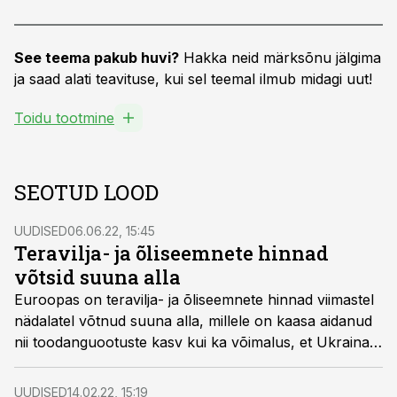
See teema pakub huvi?
Hakka neid märksõnu jälgima
ja saad alati teavituse, kui sel teemal ilmub midagi uut!
Toidu tootmine
SEOTUD LOOD
UUDISED
06.06.22, 15:45
Teravilja- ja õliseemnete hinnad
võtsid suuna alla
Euroopas on teravilja- ja õliseemnete hinnad viimastel
nädalatel võtnud suuna alla, millele on kaasa aidanud
nii toodanguootuste kasv kui ka võimalus, et Ukraina
laevadele võidakse luua turvakoridorid.
UUDISED
14.02.22, 15:19