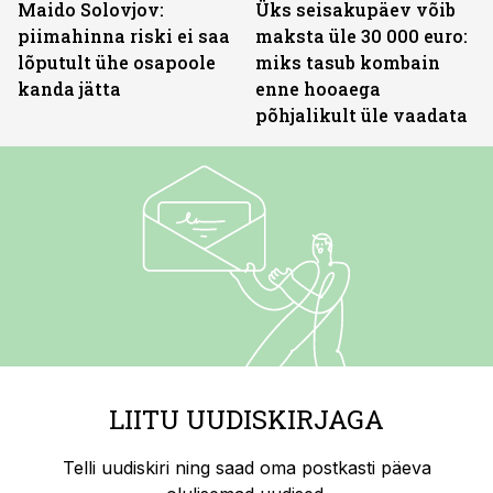
Maido Solovjov:
Üks seisakupäev võib
piimahinna riski ei saa
maksta üle 30 000 euro:
lõputult ühe osapoole
miks tasub kombain
kanda jätta
enne hooaega
põhjalikult üle vaadata
LIITU UUDISKIRJAGA
Telli uudiskiri ning saad oma postkasti päeva