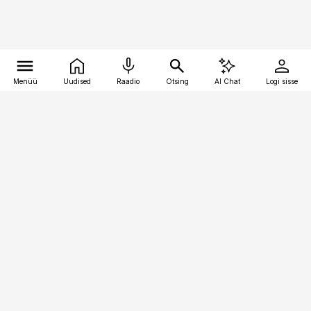
Menüü
Uudised
Raadio
Otsing
AI Chat
Logi sisse
Vana-Lõuna 39/1, 19094 Tallinn
(+372) 667 0111
pollumajandus@pollumajandus.ee
Telli
Reklaam
Firmast
Sisu kasutamisõigused
Ajakirjaniku
eetikakoodeks