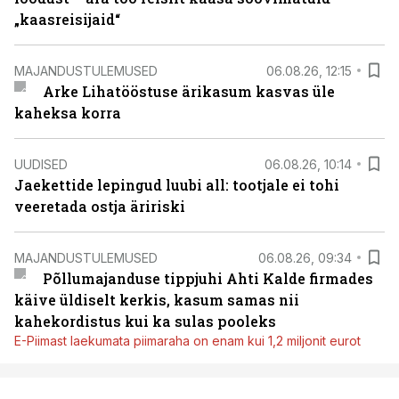
„kaasreisijaid“
MAJANDUSTULEMUSED
06.08.26, 12:15
Arke Lihatööstuse ärikasum kasvas üle
kaheksa korra
UUDISED
06.08.26, 10:14
Jaekettide lepingud luubi all: tootjale ei tohi
veeretada ostja äririski
MAJANDUSTULEMUSED
06.08.26, 09:34
Põllumajanduse tippjuhi Ahti Kalde firmades
käive üldiselt kerkis, kasum samas nii
kahekordistus kui ka sulas pooleks
E-Piimast laekumata piimaraha on enam kui 1,2 miljonit eurot