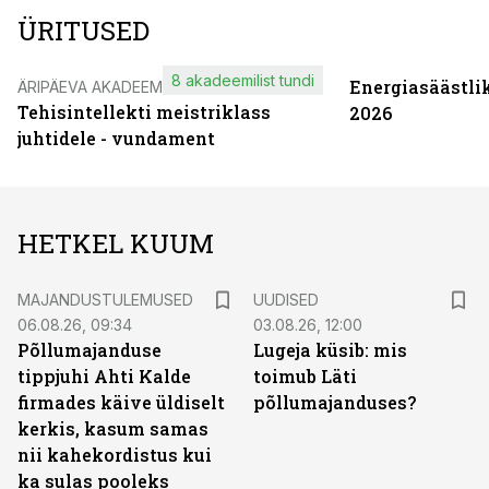
ÜRITUSED
8 akadeemilist tundi
Energiasäästli
ÄRIPÄEVA AKADEEMIA
Tehisintellekti meistriklass
2026
juhtidele - vundament
HETKEL KUUM
MAJANDUSTULEMUSED
UUDISED
06.08.26, 09:34
03.08.26, 12:00
Põllumajanduse
Lugeja küsib: mis
tippjuhi Ahti Kalde
toimub Läti
firmades käive üldiselt
põllumajanduses?
kerkis, kasum samas
nii kahekordistus kui
ka sulas pooleks