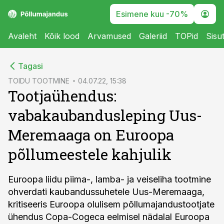
Esimene kuu -70%
Avaleht
Kõik lood
Arvamused
Galeriid
TOPid
Sisu
cebook
Tagasi
Twitter)
TOIDU TOOTMINE
04.07.22, 15:38
Tootjaühendus:
kedIn
vabakaubandusleping Uus-
ail
Meremaaga on Euroopa
k
põllumeestele kahjulik
Euroopa liidu piima-, lamba- ja veiseliha tootmine
ohverdati kaubandussuhetele Uus-Meremaaga,
kritiseeris Euroopa olulisem põllumajandustootjate
ühendus Copa-Cogeca eelmisel nädalal Euroopa