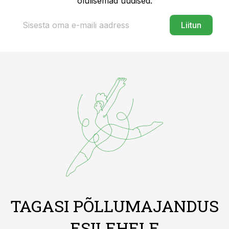
olulisemad uudised.
Liitun
TAGASI PÕLLUMAJANDUS
ESILEHELE