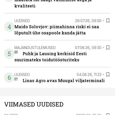
kvaliteeti
UUDISED
29.07.26, 09:30
4
Maido Solovjov: piimahinna riski ei saa
lõputult ühe osapoole kanda jätta
MAJANDUSTULEMUSED
07.08.26, 09:30
5
Puhk ja Lausing kerkisid Eesti
suurimateks toidutöösturiteks
UUDISED
04.08.26, 11:23
6
Linas Agro avas Muugal viljaterminali
VIIMASED UUDISED