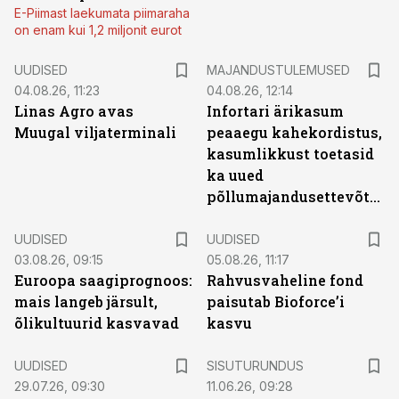
E-Piimast laekumata piimaraha
on enam kui 1,2 miljonit eurot
UUDISED
MAJANDUSTULEMUSED
04.08.26, 11:23
04.08.26, 12:14
Linas Agro avas
Infortari ärikasum
Muugal viljaterminali
peaaegu kahekordistus,
kasumlikkust toetasid
ka uued
põllumajandusettevõtted
UUDISED
UUDISED
03.08.26, 09:15
05.08.26, 11:17
Euroopa saagiprognoos:
Rahvusvaheline fond
mais langeb järsult,
paisutab Bioforce’i
õlikultuurid kasvavad
kasvu
ST
UUDISED
SISUTURUNDUS
29.07.26, 09:30
11.06.26, 09:28