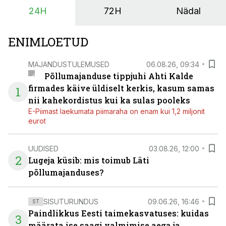
24H
72H
Nädal
ENIMLOETUD
MAJANDUSTULEMUSED
06.08.26, 09:34
Põllumajanduse tippjuhi Ahti Kalde
firmades käive üldiselt kerkis, kasum samas
1
nii kahekordistus kui ka sulas pooleks
E-Piimast laekumata piimaraha on enam kui 1,2 miljonit
eurot
UUDISED
03.08.26, 12:00
2
Lugeja küsib: mis toimub Läti
põllumajanduses?
SISUTURUNDUS
09.06.26, 16:46
ST
Paindlikkus Eesti taimekasvatuses: kuidas
3
määrata ise saagi valmimise aega ja