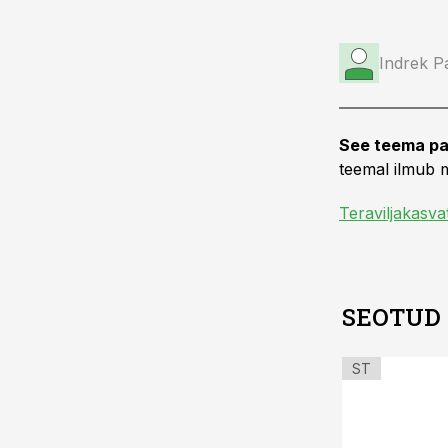
Indrek P
See teema pa
teemal ilmub m
Teraviljakasva
SEOTUD
ST