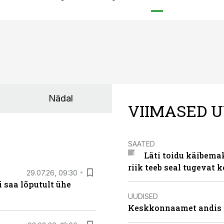
Nädal
VIIMASED U
SAATED
Läti toidu käibema
riik teeb seal tugevat k
29.07.26, 09:30
 saa lõputult ühe
UUDISED
Keskkonnaamet andis J