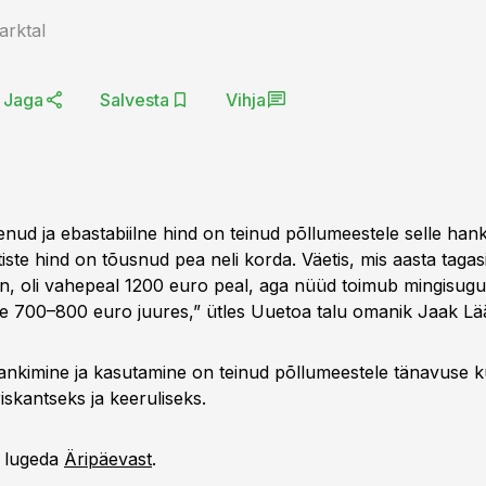
arktal
Jaga
Salvesta
Vihja
nenud ja ebastabiilne hind on teinud põllumeestele selle han
iste hind on tõusnud pea neli korda. Väetis, mis aasta taga
n, oli vahepeal 1200 euro peal, aga nüüd toimub mingisug
ine 700–800 euro juures,” ütles Uuetoa talu omanik Jaak L
 hankimine ja kasutamine on teinud põllumeestele tänavuse k
iskantseks ja keeruliseks.
b lugeda
Äripäevast
.