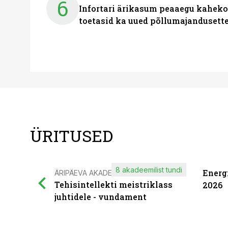
6
Infortari ärikasum peaaegu kaheko
toetasid ka uued põllumajandusett
ÜRITUSED
8 akadeemilist tundi
Energ
ÄRIPÄEVA AKADEEMIA
Tehisintellekti meistriklass
2026
juhtidele - vundament