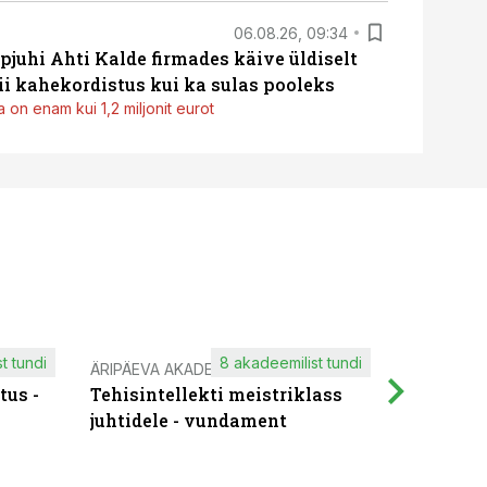
06.08.26, 09:34
pjuhi Ahti Kalde firmades käive üldiselt
i kahekordistus kui ka sulas pooleks
 on enam kui 1,2 miljonit eurot
t tundi
8 akadeemilist tundi
ÄRIPÄEVA AKADEEMIA
IT KOOLIT
tus -
Tehisintellekti meistriklass
Muutuste
juhtidele - vundament
praktilis