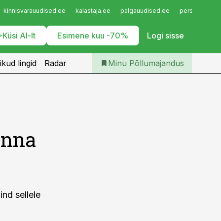
Iseteenindus
kinnisvarauudised.ee
kalastaja.ee
palgauudised.ee
personaliuudi
Telli Põllumajandus
Küsi AI-lt
Esimene kuu -70%
Logi sisse
ikud lingid
Radar
Minu Põllumajandus
inna
ind sellele