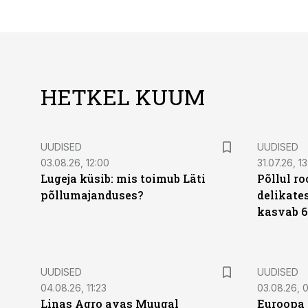
HETKEL KUUM
UUDISED
UUDISED
03.08.26, 12:00
31.07.26, 13
Lugeja küsib: mis toimub Läti
Põllul r
põllumajanduses?
delikates
kasvab 6
UUDISED
UUDISED
04.08.26, 11:23
03.08.26, 0
Linas Agro avas Muugal
Euroopa 