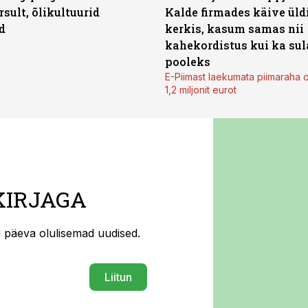
rsult, õlikultuurid
Kalde firmades käive üld
d
kerkis, kasum samas nii
kahekordistus kui ka sul
pooleks
E-Piimast laekumata piimaraha 
1,2 miljonit eurot
KIRJAGA
ti päeva olulisemad uudised.
Liitun