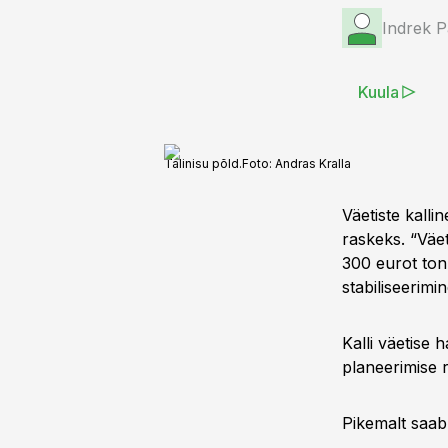
Indrek P
Kuula
Talinisu põld.
Foto:
Andras Kralla
Väetiste kalli
raskeks. “Väet
300 eurot ton
stabiliseerim
Kalli väetise
planeerimise r
Pikemalt saa