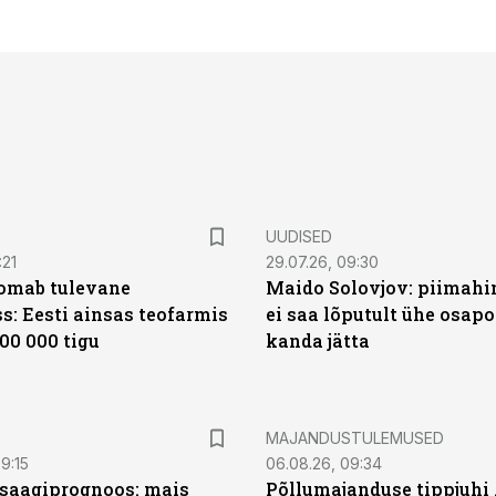
UUDISED
:21
29.07.26, 09:30
oomab tulevane
Maido Solovjov: piimahi
s: Eesti ainsas teofarmis
ei saa lõputult ühe osapo
00 000 tigu
kanda jätta
MAJANDUSTULEMUSED
9:15
06.08.26, 09:34
saagiprognoos: mais
Põllumajanduse tippjuhi