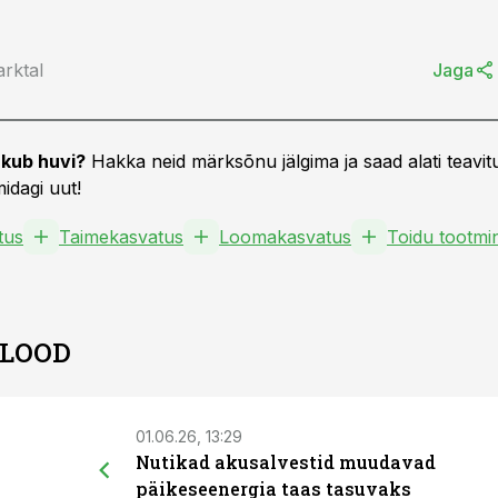
arktal
Jaga
kub huvi?
Hakka neid märksõnu jälgima ja saad alati teavitu
idagi uut!
tus
Taimekasvatus
Loomakasvatus
Toidu tootmi
 LOOD
01.06.26, 13:29
Nutikad akusalvestid muudavad
päikeseenergia taas tasuvaks