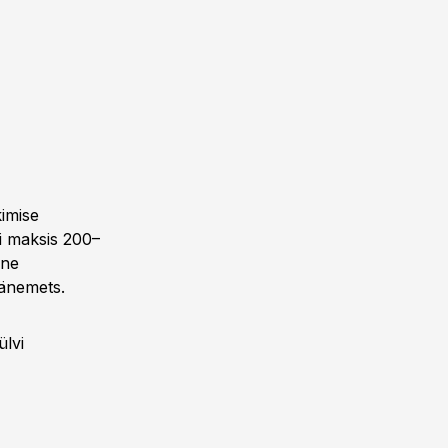
kimise
si maksis 200–
une
äänemets.
ülvi