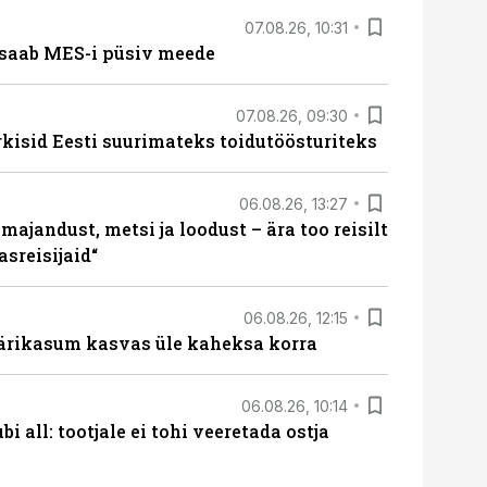
07.08.26, 10:31
saab MES-i püsiv meede
07.08.26, 09:30
rkisid Eesti suurimateks toidutöösturiteks
06.08.26, 13:27
majandust, metsi ja loodust – ära too reisilt
sreisijaid“
06.08.26, 12:15
ärikasum kasvas üle kaheksa korra
06.08.26, 10:14
i all: tootjale ei tohi veeretada ostja