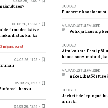
03.08.26, 12:00
umajanduses?
UUDISED
Eluaseme kaaslaenust 
06.08.26, 09:34
MAJANDUSTULEMUSED
alde firmades käive
Puhk ja Lausing ke
ahekordistus kui ka
UUDISED
 miljonit eurot
Aita kaitsta Eesti põllu
kaasa soovimatuid „kaa
04.08.26, 11:23
rminali
MAJANDUSTULEMUSED
Arke Lihatööstuse 
05.08.26, 11:17
ioforce’i kasvu
UUDISED
Jaekettide lepingud luub
äririski
04.08.26, 12:14