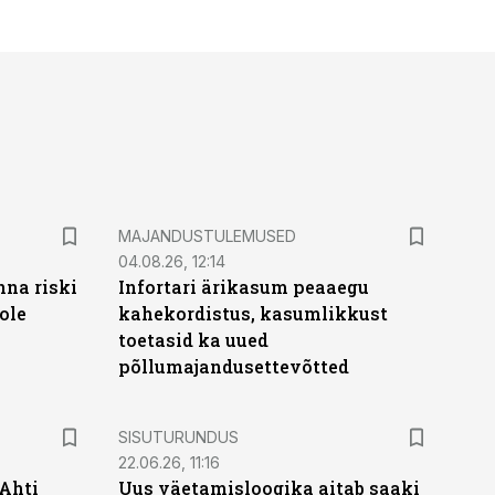
MAJANDUSTULEMUSED
04.08.26, 12:14
nna riski
Infortari ärikasum peaaegu
ole
kahekordistus, kasumlikkust
toetasid ka uued
põllumajandusettevõtted
ST
SISUTURUNDUS
22.06.26, 11:16
 Ahti
Uus väetamisloogika aitab saaki