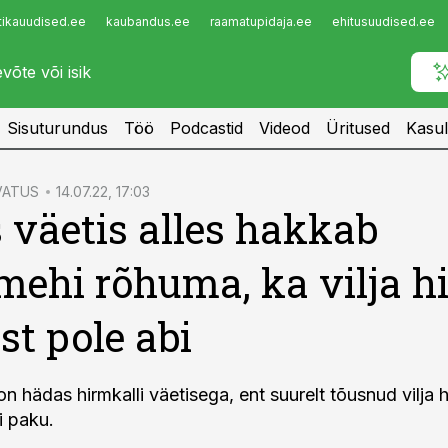
tikauudised.ee
kaubandus.ee
raamatupidaja.ee
ehitusuudised.ee
Infopank
Radar
Sisuturundus
Töö
Podcastid
Videod
Üritused
Kasul
VATUS
14.07.22, 17:03
s väetis alles hakkab
mehi rõhuma, ka vilja h
st pole abi
 hädas hirmkalli väetisega, ent suurelt tõusnud vilja h
i paku.