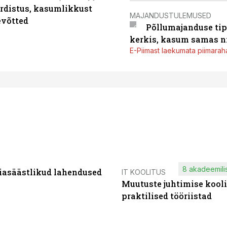
rdistus, kasumlikkust
MAJANDUSTULEMUSED
evõtted
Põllumajanduse tip
kerkis, kasum samas ni
E-Piimast laekumata piimaraha
8 akadeemilis
iasäästlikud lahendused
IT KOOLITUS
Muutuste juhtimise kooli
praktilised tööriistad