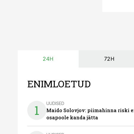
24H
72H
ENIMLOETUD
UUDISED
1
Maido Solovjov: piimahinna riski ei
osapoole kanda jätta