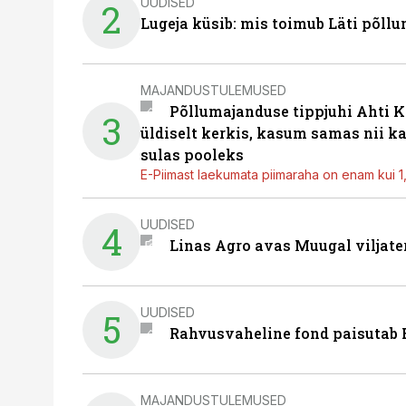
UUDISED
2
Lugeja küsib: mis toimub Läti põll
MAJANDUSTULEMUSED
Põllumajanduse tippjuhi Ahti K
3
üldiselt kerkis, kasum samas nii k
sulas pooleks
E-Piimast laekumata piimaraha on enam kui 1,2
UUDISED
4
Linas Agro avas Muugal viljate
UUDISED
5
Rahvusvaheline fond paisutab B
MAJANDUSTULEMUSED