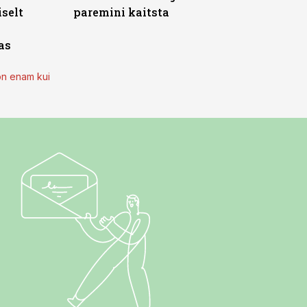
iselt
paremini kaitsta
as
on enam kui