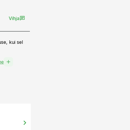
Vihja
se, kui sel
ne