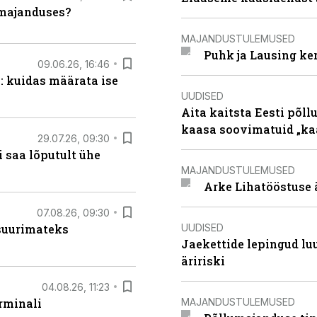
umajanduses?
MAJANDUSTULEMUSED
Puhk ja Lausing ke
09.06.26, 16:46
: kuidas määrata ise
UUDISED
Aita kaitsta Eesti põllu
kaasa soovimatuid „kaa
29.07.26, 09:30
 saa lõputult ühe
MAJANDUSTULEMUSED
Arke Lihatööstuse 
07.08.26, 09:30
UUDISED
 suurimateks
Jaekettide lepingud luub
äririski
04.08.26, 11:23
MAJANDUSTULEMUSED
rminali