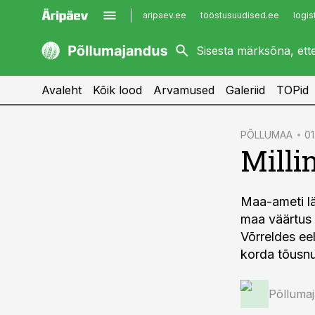
aripaev.ee
tööstusuudised.ee
logis
kaubandus.ee
imelineajalugu.ee
kinnisvarauudised.ee
imelineteadus.ee
Avaleht
Kõik lood
Arvamused
Galeriid
TOPid
cebook
PÕLLUMAA
01
Milli
Twitter)
kedIn
Maa-ameti lä
ail
maa väärtus 
k
Võrreldes ee
korda tõusn
Põlluma