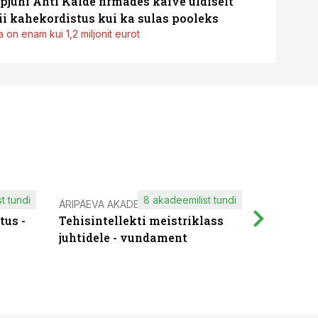
pjuhi Ahti Kalde firmades käive üldiselt
i kahekordistus kui ka sulas pooleks
 on enam kui 1,2 miljonit eurot
t tundi
8 akadeemilist tundi
ÄRIPÄEVA AKADEEMIA
IT KOOLIT
tus -
Tehisintellekti meistriklass
Muutuste
juhtidele - vundament
praktilis