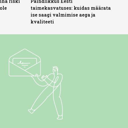
nna riski
Paindlikkus Eesti
ole
taimekasvatuses: kuidas määrata
ise saagi valmimise aega ja
kvaliteeti