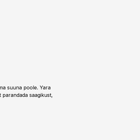
uma suuna poole. Yara
t parandada saagikust,