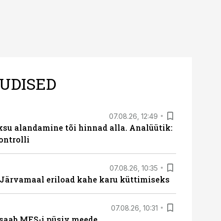
UDISED
07.08.26, 12:49
ksu alandamine tõi hinnad alla. Analüütik:
ontrolli
07.08.26, 10:35
ärvamaal eriload kahe karu küttimiseks
07.08.26, 10:31
saab MES-i püsiv meede