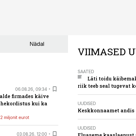
Nädal
VIIMASED U
SAATED
Läti toidu käibema
riik teeb seal tugevat k
06.08.26, 09:34
alde firmades käive
ahekordistus kui ka
UUDISED
Keskkonnaamet andis J
 miljonit eurot
UUDISED
03.08.26, 12:00
Eluaseme kaaslaenust 