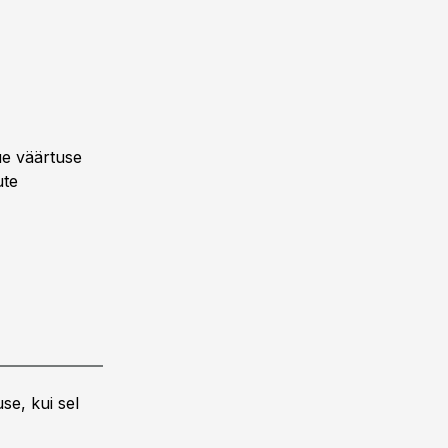
ue väärtuse
ute
se, kui sel