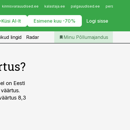
Iseteenindus
kinnisvarauudised.ee
kalastaja.ee
palgauudised.ee
personaliuudi
Telli Põllumajandus
Küsi AI-lt
Esimene kuu -70%
Logi sisse
ikud lingid
Radar
Minu Põllumajandus
rtus?
el on Eesti
 väärtus.
väärtus 8,3