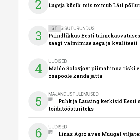
2
Lugeja küsib: mis toimub Läti põll
ST
SISUTURUNDUS
3
Paindlikkus Eesti taimekasvatuses
saagi valmimise aega ja kvaliteeti
UUDISED
4
Maido Solovjov: piimahinna riski ei
osapoole kanda jätta
MAJANDUSTULEMUSED
5
Puhk ja Lausing kerkisid Eesti
toidutöösturiteks
UUDISED
6
Linas Agro avas Muugal viljate