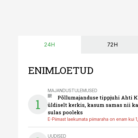
24H
72H
ENIMLOETUD
MAJANDUSTULEMUSED
Põllumajanduse tippjuhi Ahti K
1
üldiselt kerkis, kasum samas nii k
sulas pooleks
E-Piimast laekumata piimaraha on enam kui 1,2
UUDISED