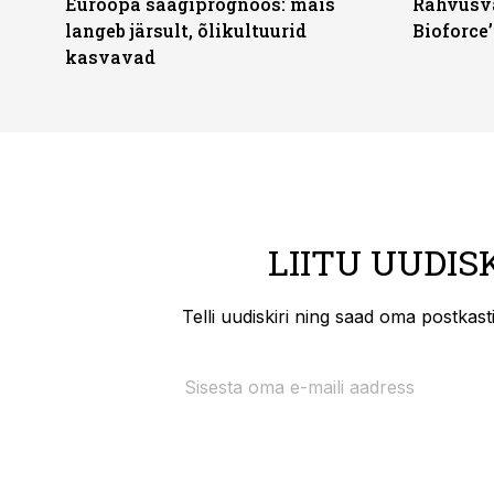
Euroopa saagiprognoos: mais
Rahvusva
langeb järsult, õlikultuurid
Bioforce
kasvavad
LIITU UUDIS
Telli uudiskiri ning saad oma postkas