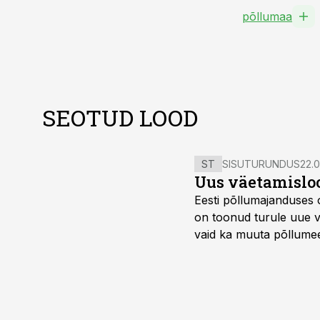
põllumaa
SEOTUD LOOD
ST
SISUTURUNDUS
22.0
Uus väetamisloo
Eesti põllumajanduses 
on toonud turule uue v
vaid ka muuta põllumees