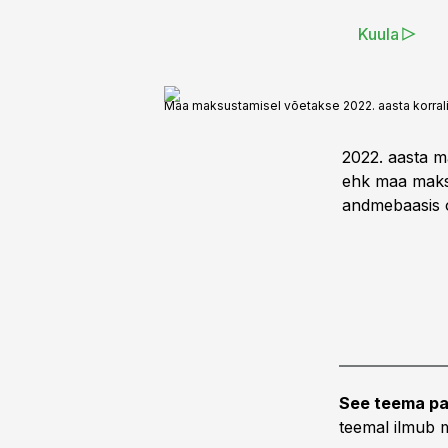
Kuula
Maa maksustamisel võetakse 2022. aasta korral
2022. aasta m
ehk maa maksu
andmebaasis o
See teema pa
teemal ilmub m