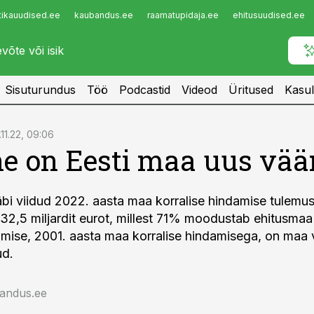
tikauudised.ee
kaubandus.ee
raamatupidaja.ee
ehitusuudised.ee
Infopank
Radar
Sisuturundus
Töö
Podcastid
Videod
Üritused
Kasul
.11.22, 09:06
ne on Eesti maa uus vää
bi viidud 2022. aasta maa korralise hindamise tulemus
32,5 miljardit eurot, millest 71% moodustab ehitusmaa
lmise, 2001. aasta maa korralise hindamisega, on maa 
ud.
jandus.ee