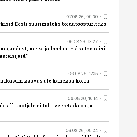
07.08.26, 09:30
rkisid Eesti suurimateks toidutöösturiteks
06.08.26, 13:27
majandust, metsi ja loodust – ära too reisilt
sreisijaid“
06.08.26, 12:15
ärikasum kasvas üle kaheksa korra
06.08.26, 10:14
i all: tootjale ei tohi veeretada ostja
06.08.26, 09:34