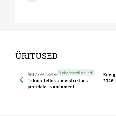
ÜRITUSED
8 akadeemilist tundi
Energ
ÄRIPÄEVA AKADEEMIA
Tehisintellekti meistriklass
2026
juhtidele - vundament