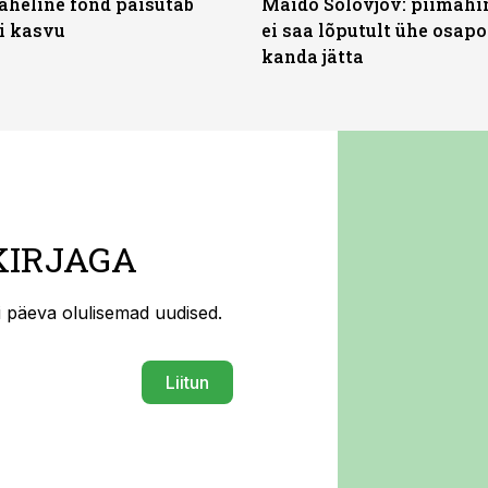
heline fond paisutab
Maido Solovjov: piimahi
’i kasvu
ei saa lõputult ühe osapo
kanda jätta
KIRJAGA
ti päeva olulisemad uudised.
Liitun