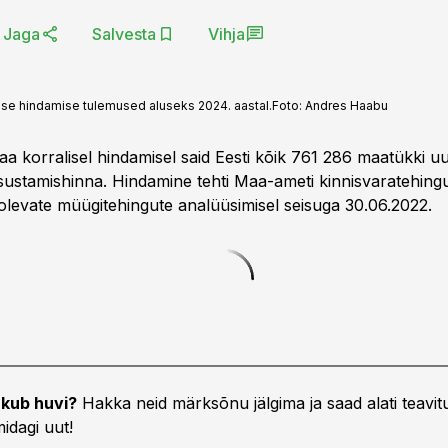
Jaga
Salvesta
Vihja
ise hindamise tulemused aluseks 2024. aastal.
Foto:
Andres Haabu
aa korralisel hindamisel said Eesti kõik 761 286 maatükki u
stamishinna. Hindamine tehti Maa-ameti kinnisvaratehing
levate müügitehingute analüüsimisel seisuga 30.06.2022.
kub huvi?
Hakka neid märksõnu jälgima ja saad alati teavitu
idagi uut!