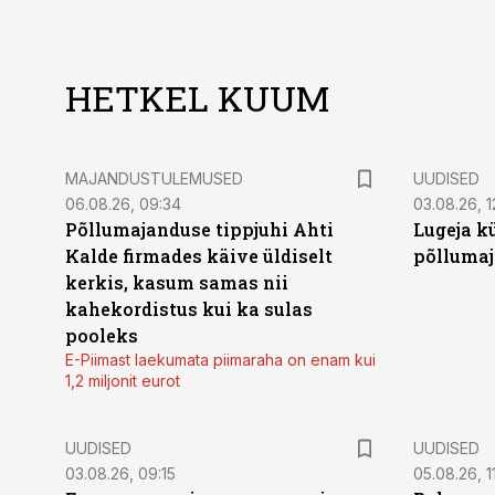
HETKEL KUUM
MAJANDUSTULEMUSED
UUDISED
06.08.26, 09:34
03.08.26, 1
Põllumajanduse tippjuhi Ahti
Lugeja kü
Kalde firmades käive üldiselt
põllumaj
kerkis, kasum samas nii
kahekordistus kui ka sulas
pooleks
E-Piimast laekumata piimaraha on enam kui
1,2 miljonit eurot
UUDISED
UUDISED
03.08.26, 09:15
05.08.26, 11