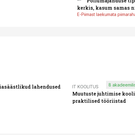
Põllumajanduse tip
kerkis, kasum samas ni
E-Piimast laekumata piimaraha
8 akadeemilis
iasäästlikud lahendused
IT KOOLITUS
Muutuste juhtimise kooli
praktilised tööriistad