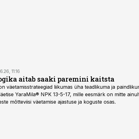
6.26, 11:16
gika aitab saaki paremini kaitsta
on väetamisstrateegiad liikumas üha teadlikuma ja paindlik
äetise YaraMila® NPK 13-5-17, mille eesmärk on mitte ainul
te mõtteviisi väetamise ajastuse ja koguste osas.