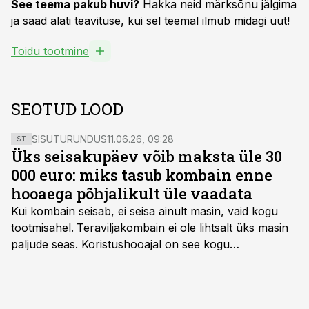
See teema pakub huvi?
Hakka neid märksõnu jälgima
ja saad alati teavituse, kui sel teemal ilmub midagi uut!
Toidu tootmine
SEOTUD LOOD
SISUTURUNDUS
11.06.26, 09:28
ST
Üks seisakupäev võib maksta üle 30
000 euro: miks tasub kombain enne
hooaega põhjalikult üle vaadata
Kui kombain seisab, ei seisa ainult masin, vaid kogu
tootmisahel.
Teraviljakombain ei ole lihtsalt üks masin
paljude seas. Koristushooajal on see kogu
tootmisprotsessi kõige kriitilisem lüli. Kui külv,
taimekaitse ja väetamine jaotuvad kuude peale, siis
saagi kättesaamine ja realiseerimine toimub sageli väga