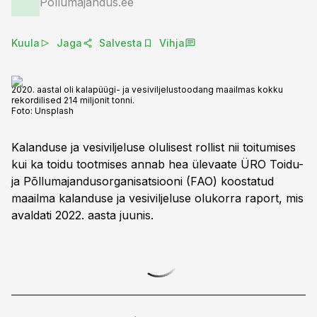
Põllumajandus.ee
Kuula
Jaga
Salvesta
Vihja
2020. aastal oli kalapüügi- ja vesiviljelustoodang maailmas kokku
rekordilised 214 miljonit tonni.
Foto:
Unsplash
Kalanduse ja vesiviljeluse olulisest rollist nii toitumises
kui ka toidu tootmises annab hea ülevaate ÜRO Toidu-
ja Põllumajandusorganisatsiooni (FAO) koostatud
maailma kalanduse ja vesiviljeluse olukorra raport, mis
avaldati 2022. aasta juunis.