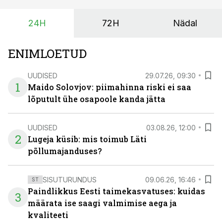
lühikese ajavahemiku jooksul – kõigest 2-4 nädalaga.
24H
72H
Nädal
ENIMLOETUD
UUDISED
29.07.26, 09:30
1
Maido Solovjov: piimahinna riski ei saa
lõputult ühe osapoole kanda jätta
UUDISED
03.08.26, 12:00
2
Lugeja küsib: mis toimub Läti
põllumajanduses?
SISUTURUNDUS
09.06.26, 16:46
ST
Paindlikkus Eesti taimekasvatuses: kuidas
3
määrata ise saagi valmimise aega ja
kvaliteeti