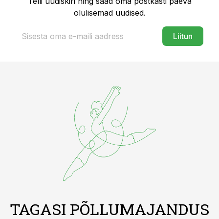
Telli uudiskiri ning saad oma postkasti päeva
olulisemad uudised.
Liitun
TAGASI PÕLLUMAJANDUS