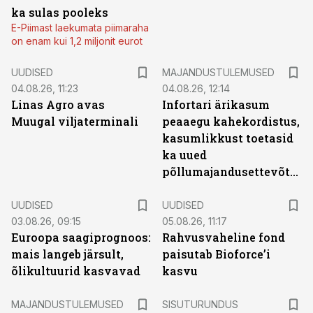
ka sulas pooleks
E-Piimast laekumata piimaraha
on enam kui 1,2 miljonit eurot
UUDISED
MAJANDUSTULEMUSED
04.08.26, 11:23
04.08.26, 12:14
Linas Agro avas
Infortari ärikasum
Muugal viljaterminali
peaaegu kahekordistus,
kasumlikkust toetasid
ka uued
põllumajandusettevõtted
UUDISED
UUDISED
03.08.26, 09:15
05.08.26, 11:17
Euroopa saagiprognoos:
Rahvusvaheline fond
mais langeb järsult,
paisutab Bioforce’i
õlikultuurid kasvavad
kasvu
ST
MAJANDUSTULEMUSED
SISUTURUNDUS