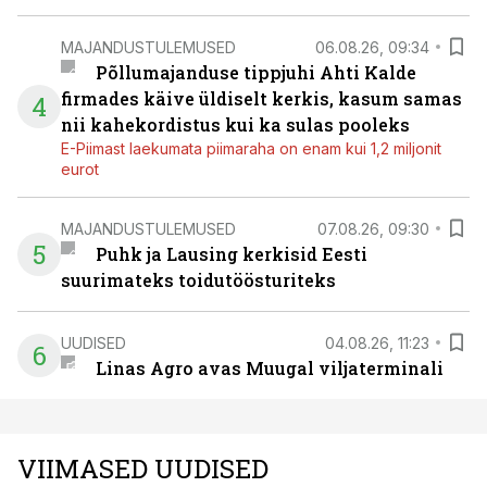
MAJANDUSTULEMUSED
06.08.26, 09:34
Põllumajanduse tippjuhi Ahti Kalde
firmades käive üldiselt kerkis, kasum samas
4
nii kahekordistus kui ka sulas pooleks
E-Piimast laekumata piimaraha on enam kui 1,2 miljonit
eurot
MAJANDUSTULEMUSED
07.08.26, 09:30
5
Puhk ja Lausing kerkisid Eesti
suurimateks toidutöösturiteks
UUDISED
04.08.26, 11:23
6
Linas Agro avas Muugal viljaterminali
VIIMASED UUDISED