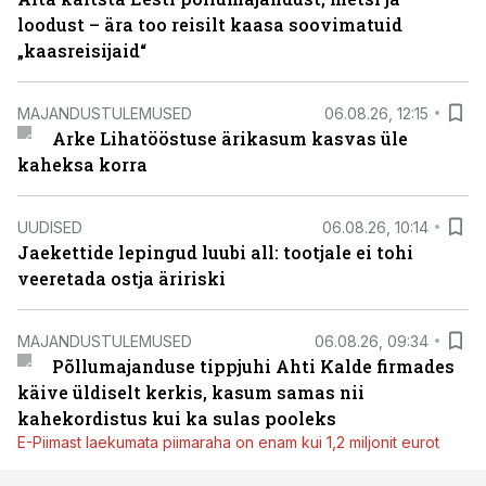
loodust – ära too reisilt kaasa soovimatuid
„kaasreisijaid“
MAJANDUSTULEMUSED
06.08.26, 12:15
Arke Lihatööstuse ärikasum kasvas üle
kaheksa korra
UUDISED
06.08.26, 10:14
Jaekettide lepingud luubi all: tootjale ei tohi
veeretada ostja äririski
MAJANDUSTULEMUSED
06.08.26, 09:34
Põllumajanduse tippjuhi Ahti Kalde firmades
käive üldiselt kerkis, kasum samas nii
kahekordistus kui ka sulas pooleks
E-Piimast laekumata piimaraha on enam kui 1,2 miljonit eurot