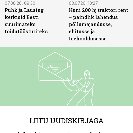
07.08.26, 09:30
03.07.26, 10:27
Puhk ja Lausing
Kuni 200 hj traktori rent
kerkisid Eesti
– paindlik lahendus
suurimateks
põllumajandusse,
toidutöösturiteks
ehitusse ja
teehooldusesse
LIITU UUDISKIRJAGA