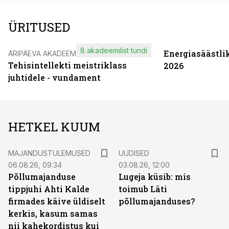
ÜRITUSED
8 akadeemilist tundi
Energiasäästli
ÄRIPÄEVA AKADEEMIA
Tehisintellekti meistriklass
2026
juhtidele - vundament
HETKEL KUUM
MAJANDUSTULEMUSED
UUDISED
06.08.26, 09:34
03.08.26, 12:00
Põllumajanduse
Lugeja küsib: mis
tippjuhi Ahti Kalde
toimub Läti
firmades käive üldiselt
põllumajanduses?
kerkis, kasum samas
nii kahekordistus kui