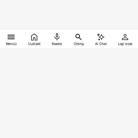
Menüü
Uudised
Raadio
Otsing
AI Chat
Logi sisse
Vana-Lõuna 39/1, 19094 Tallinn
(+372) 667 0111
pollumajandus@pollumajandus.ee
Telli
Reklaam
Firmast
Sisu kasutamisõigused
Ajakirjaniku