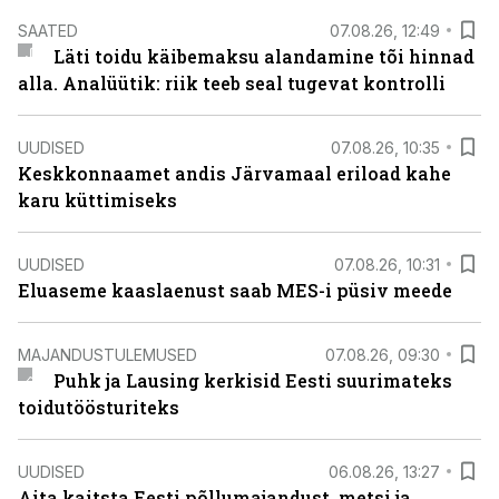
SAATED
07.08.26, 12:49
Läti toidu käibemaksu alandamine tõi hinnad
alla. Analüütik: riik teeb seal tugevat kontrolli
UUDISED
07.08.26, 10:35
Keskkonnaamet andis Järvamaal eriload kahe
karu küttimiseks
UUDISED
07.08.26, 10:31
Eluaseme kaaslaenust saab MES-i püsiv meede
MAJANDUSTULEMUSED
07.08.26, 09:30
Puhk ja Lausing kerkisid Eesti suurimateks
toidutöösturiteks
UUDISED
06.08.26, 13:27
Aita kaitsta Eesti põllumajandust, metsi ja