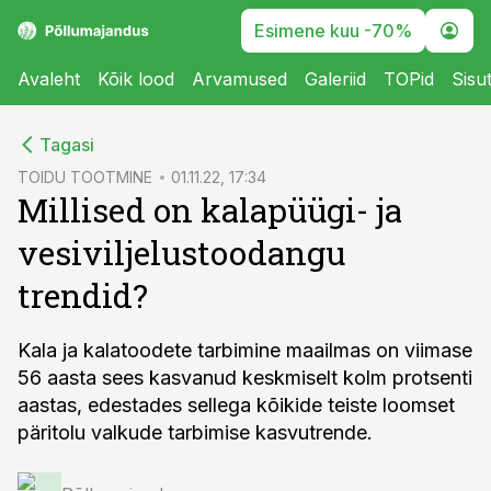
Esimene kuu -70%
Avaleht
Kõik lood
Arvamused
Galeriid
TOPid
Sisu
cebook
Tagasi
Twitter)
TOIDU TOOTMINE
01.11.22, 17:34
Millised on kalapüügi- ja
kedIn
vesiviljelustoodangu
ail
trendid?
k
Kala ja kalatoodete tarbimine maailmas on viimase
56 aasta sees kasvanud keskmiselt kolm protsenti
aastas, edestades sellega kõikide teiste loomset
päritolu valkude tarbimise kasvutrende.