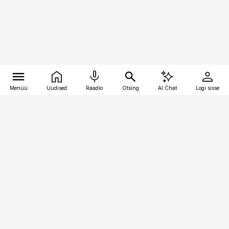
Menüü
Uudised
Raadio
Otsing
AI Chat
Logi sisse
Vana-Lõuna 39/1, 19094 Tallinn
(+372) 667 0111
pollumajandus@pollumajandus.ee
Telli
Reklaam
Firmast