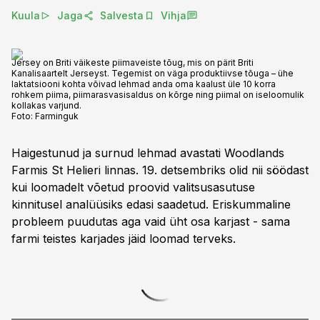
Kuula
Jaga
Salvesta
Vihja
Jersey on Briti väikeste piimaveiste tõug, mis on pärit Briti
Kanalisaartelt Jerseyst. Tegemist on väga produktiivse tõuga – ühe
laktatsiooni kohta võivad lehmad anda oma kaalust üle 10 korra
rohkem piima, piimarasvasisaldus on kõrge ning piimal on iseloomulik
kollakas varjund.
Foto:
Farminguk
Haigestunud ja surnud lehmad avastati Woodlands
Farmis St Helieri linnas. 19. detsembriks olid nii söödast
kui loomadelt võetud proovid valitsusasutuse
kinnitusel analüüsiks edasi saadetud. Eriskummaline
probleem puudutas aga vaid üht osa karjast - sama
farmi teistes karjades jäid loomad terveks.