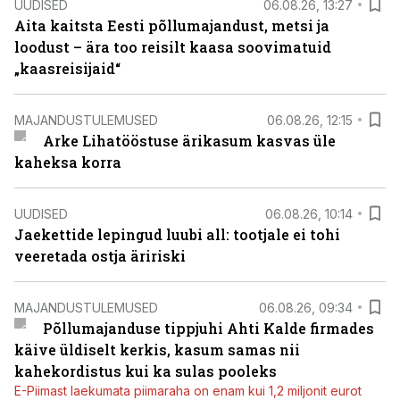
UUDISED
06.08.26, 13:27
Aita kaitsta Eesti põllumajandust, metsi ja
loodust – ära too reisilt kaasa soovimatuid
„kaasreisijaid“
MAJANDUSTULEMUSED
06.08.26, 12:15
Arke Lihatööstuse ärikasum kasvas üle
kaheksa korra
UUDISED
06.08.26, 10:14
Jaekettide lepingud luubi all: tootjale ei tohi
veeretada ostja äririski
MAJANDUSTULEMUSED
06.08.26, 09:34
Põllumajanduse tippjuhi Ahti Kalde firmades
käive üldiselt kerkis, kasum samas nii
kahekordistus kui ka sulas pooleks
E-Piimast laekumata piimaraha on enam kui 1,2 miljonit eurot