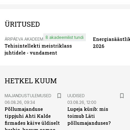
ÜRITUSED
8 akadeemilist tundi
Energiasäästli
ÄRIPÄEVA AKADEEMIA
Tehisintellekti meistriklass
2026
juhtidele - vundament
HETKEL KUUM
MAJANDUSTULEMUSED
UUDISED
06.08.26, 09:34
03.08.26, 12:00
Põllumajanduse
Lugeja küsib: mis
tippjuhi Ahti Kalde
toimub Läti
firmades käive üldiselt
põllumajanduses?
kerkis, kasum samas