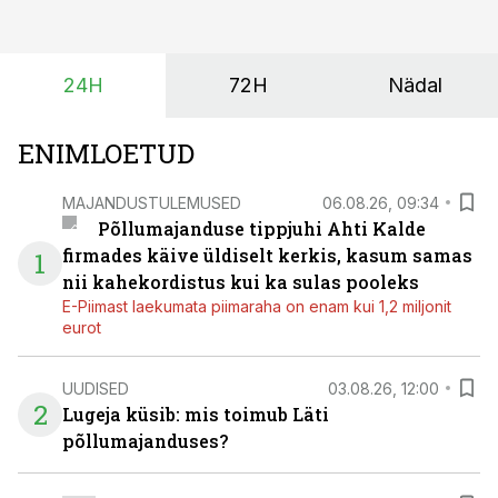
saagi kättesaamine ja realiseerimine toimub sageli väga
lühikese ajavahemiku jooksul – kõigest 2-4 nädalaga.
24H
72H
Nädal
ENIMLOETUD
MAJANDUSTULEMUSED
06.08.26, 09:34
Põllumajanduse tippjuhi Ahti Kalde
firmades käive üldiselt kerkis, kasum samas
1
nii kahekordistus kui ka sulas pooleks
E-Piimast laekumata piimaraha on enam kui 1,2 miljonit
eurot
UUDISED
03.08.26, 12:00
2
Lugeja küsib: mis toimub Läti
põllumajanduses?