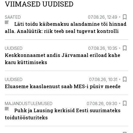
VIIMASED UUDISED
SAATED
07.08.26, 12:49
Läti toidu käibemaksu alandamine tõi hinnad
alla. Analüütik: riik teeb seal tugevat kontrolli
UUDISED
07.08.26, 10:35
Keskkonnaamet andis Järvamaal eriload kahe
karu küttimiseks
UUDISED
07.08.26, 10:31
Eluaseme kaaslaenust saab MES-i püsiv meede
MAJANDUSTULEMUSED
07.08.26, 09:30
Puhk ja Lausing kerkisid Eesti suurimateks
toidutöösturiteks