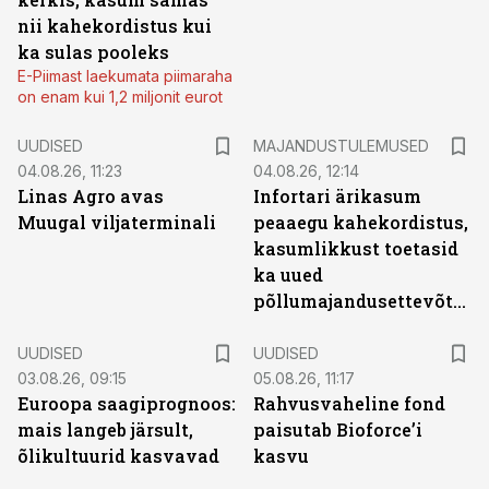
nii kahekordistus kui
ka sulas pooleks
E-Piimast laekumata piimaraha
on enam kui 1,2 miljonit eurot
UUDISED
MAJANDUSTULEMUSED
04.08.26, 11:23
04.08.26, 12:14
Linas Agro avas
Infortari ärikasum
Muugal viljaterminali
peaaegu kahekordistus,
kasumlikkust toetasid
ka uued
põllumajandusettevõtted
UUDISED
UUDISED
03.08.26, 09:15
05.08.26, 11:17
Euroopa saagiprognoos:
Rahvusvaheline fond
mais langeb järsult,
paisutab Bioforce’i
õlikultuurid kasvavad
kasvu