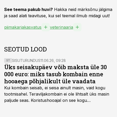
See teema pakub huvi?
Hakka neid märksõnu jälgima
ja saad alati teavituse, kui sel teemal ilmub midagi uut!
piimakarjakasvatus
veterinaaria
SEOTUD LOOD
SISUTURUNDUS
11.06.26, 09:28
ST
Üks seisakupäev võib maksta üle 30
000 euro: miks tasub kombain enne
hooaega põhjalikult üle vaadata
Kui kombain seisab, ei seisa ainult masin, vaid kogu
tootmisahel.
Teraviljakombain ei ole lihtsalt üks masin
paljude seas. Koristushooajal on see kogu
tootmisprotsessi kõige kriitilisem lüli. Kui külv,
taimekaitse ja väetamine jaotuvad kuude peale, siis