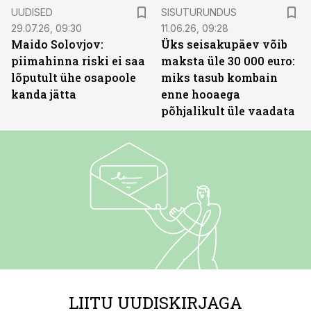
ST
UUDISED
SISUTURUNDUS
29.07.26, 09:30
11.06.26, 09:28
Maido Solovjov:
Üks seisakupäev võib
piimahinna riski ei saa
maksta üle 30 000 euro:
lõputult ühe osapoole
miks tasub kombain
kanda jätta
enne hooaega
põhjalikult üle vaadata
LIITU UUDISKIRJAGA