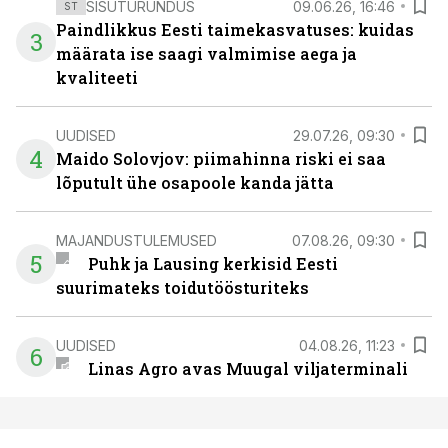
SISUTURUNDUS
09.06.26, 16:46
ST
Paindlikkus Eesti taimekasvatuses: kuidas
3
määrata ise saagi valmimise aega ja
kvaliteeti
UUDISED
29.07.26, 09:30
4
Maido Solovjov: piimahinna riski ei saa
lõputult ühe osapoole kanda jätta
MAJANDUSTULEMUSED
07.08.26, 09:30
5
Puhk ja Lausing kerkisid Eesti
suurimateks toidutöösturiteks
UUDISED
04.08.26, 11:23
6
Linas Agro avas Muugal viljaterminali