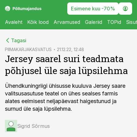
Esimene kuu -70%
Avaleht
Kõik lood
Arvamused
Galeriid
TOPid
Sisu
cebook
Tagasi
Twitter)
PIIMAKARJAKASVATUS
21.12.22, 12:48
Jersey saarel suri teadmata
kedIn
põhjusel üle saja lüpsilehma
ail
k
Ühendkuningriigi ühisusse kuuluva Jersey saare
valitsusasutuse teatel on ühes sealses farmis
alates eelmisest neljapäevast haigestunud ja
surnud üle saja lüpsilehma.
Sigrid Sõrmus