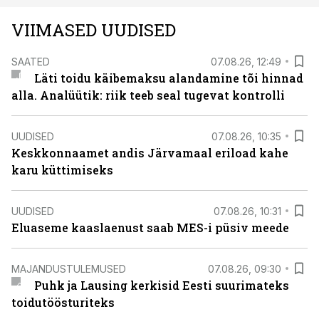
VIIMASED UUDISED
SAATED
07.08.26, 12:49
Läti toidu käibemaksu alandamine tõi hinnad
alla. Analüütik: riik teeb seal tugevat kontrolli
UUDISED
07.08.26, 10:35
Keskkonnaamet andis Järvamaal eriload kahe
karu küttimiseks
UUDISED
07.08.26, 10:31
Eluaseme kaaslaenust saab MES-i püsiv meede
MAJANDUSTULEMUSED
07.08.26, 09:30
Puhk ja Lausing kerkisid Eesti suurimateks
toidutöösturiteks