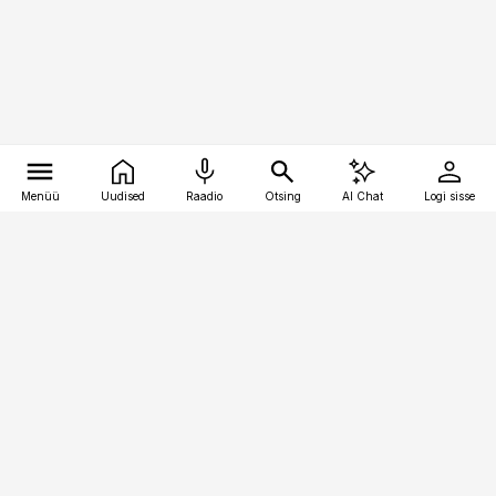
Menüü
Uudised
Raadio
Otsing
AI Chat
Logi sisse
Vana-Lõuna 39/1, 19094 Tallinn
(+372) 667 0111
pollumajandus@pollumajandus.ee
Telli
Reklaam
Firmast