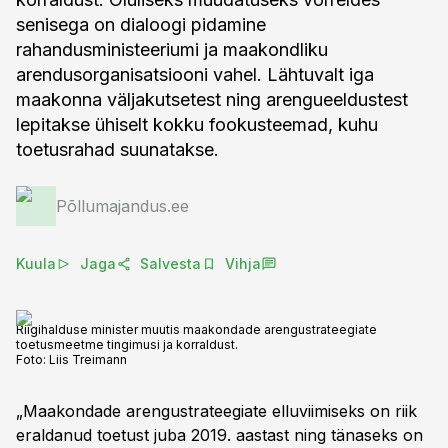
senisega on dialoogi pidamine
rahandusministeeriumi ja maakondliku
arendusorganisatsiooni vahel. Lähtuvalt iga
maakonna väljakutsetest ning arengueeldustest
lepitakse ühiselt kokku fookusteemad, kuhu
toetusrahad suunatakse.
Põllumajandus.ee
Kuula
Jaga
Salvesta
Vihja
Riigihalduse minister muutis maakondade arengustrateegiate
toetusmeetme tingimusi ja korraldust.
Foto:
Liis Treimann
„Maakondade arengustrateegiate elluviimiseks on riik
eraldanud toetust juba 2019. aastast ning tänaseks on