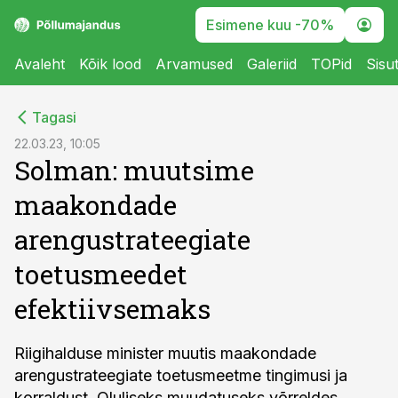
Esimene kuu -70%
Avaleht
Kõik lood
Arvamused
Galeriid
TOPid
Sisu
cebook
Tagasi
Twitter)
22.03.23, 10:05
Solman: muutsime
kedIn
maakondade
ail
arengustrateegiate
k
toetusmeedet
efektiivsemaks
Riigihalduse minister muutis maakondade
arengustrateegiate toetusmeetme tingimusi ja
korraldust. Oluliseks muudatuseks võrreldes