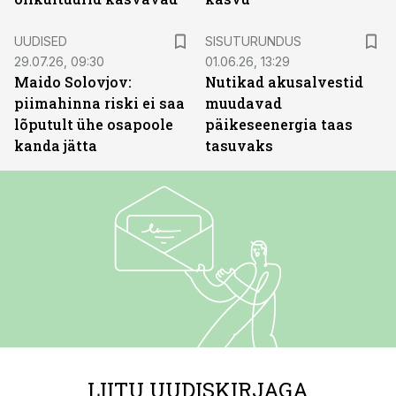
ST
UUDISED
SISUTURUNDUS
29.07.26, 09:30
01.06.26, 13:29
Maido Solovjov:
Nutikad akusalvestid
piimahinna riski ei saa
muudavad
lõputult ühe osapoole
päikeseenergia taas
kanda jätta
tasuvaks
LIITU UUDISKIRJAGA