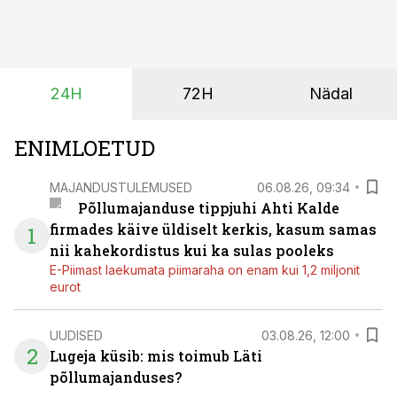
varasemaks tuua või hoopis hilisemaks lükata. Hästi
planeerides on tänu sellele võimalik saada ka saagi
eest turul kõrgemat hinda.
24H
72H
Nädal
ENIMLOETUD
MAJANDUSTULEMUSED
06.08.26, 09:34
Põllumajanduse tippjuhi Ahti Kalde
firmades käive üldiselt kerkis, kasum samas
1
nii kahekordistus kui ka sulas pooleks
E-Piimast laekumata piimaraha on enam kui 1,2 miljonit
eurot
UUDISED
03.08.26, 12:00
2
Lugeja küsib: mis toimub Läti
põllumajanduses?