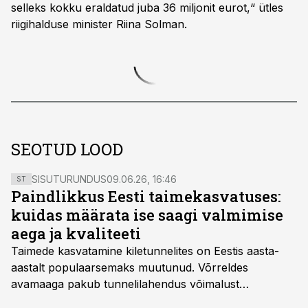
selleks kokku eraldatud juba 36 miljonit eurot,“ ütles
riigihalduse minister Riina Solman.
SEOTUD LOOD
SISUTURUNDUS
09.06.26, 16:46
ST
Paindlikkus Eesti taimekasvatuses:
kuidas määrata ise saagi valmimise
aega ja kvaliteeti
Taimede kasvatamine kiletunnelites on Eestis aasta-
aastalt populaarsemaks muutunud. Võrreldes
avamaaga pakub tunnelilahendus võimalust
saagikoristuse algust kuni kahe nädala võrra