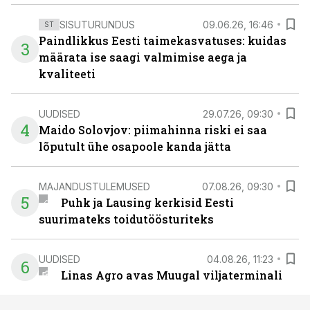
SISUTURUNDUS
09.06.26, 16:46
ST
Paindlikkus Eesti taimekasvatuses: kuidas
3
määrata ise saagi valmimise aega ja
kvaliteeti
UUDISED
29.07.26, 09:30
4
Maido Solovjov: piimahinna riski ei saa
lõputult ühe osapoole kanda jätta
MAJANDUSTULEMUSED
07.08.26, 09:30
5
Puhk ja Lausing kerkisid Eesti
suurimateks toidutöösturiteks
UUDISED
04.08.26, 11:23
6
Linas Agro avas Muugal viljaterminali