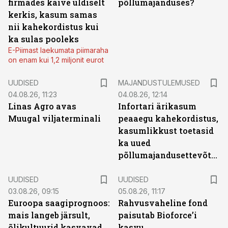
firmades käive üldiselt
põllumajanduses?
kerkis, kasum samas
nii kahekordistus kui
ka sulas pooleks
E-Piimast laekumata piimaraha
on enam kui 1,2 miljonit eurot
UUDISED
MAJANDUSTULEMUSED
04.08.26, 11:23
04.08.26, 12:14
Linas Agro avas
Infortari ärikasum
Muugal viljaterminali
peaaegu kahekordistus,
kasumlikkust toetasid
ka uued
põllumajandusettevõtted
UUDISED
UUDISED
03.08.26, 09:15
05.08.26, 11:17
Euroopa saagiprognoos:
Rahvusvaheline fond
mais langeb järsult,
paisutab Bioforce’i
õlikultuurid kasvavad
kasvu