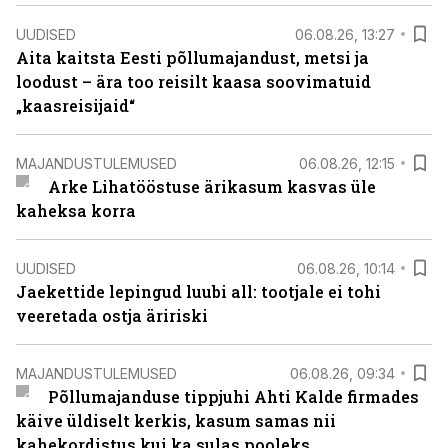
UUDISED
06.08.26, 13:27
Aita kaitsta Eesti põllumajandust, metsi ja
loodust – ära too reisilt kaasa soovimatuid
„kaasreisijaid“
MAJANDUSTULEMUSED
06.08.26, 12:15
Arke Lihatööstuse ärikasum kasvas üle
kaheksa korra
UUDISED
06.08.26, 10:14
Jaekettide lepingud luubi all: tootjale ei tohi
veeretada ostja äririski
MAJANDUSTULEMUSED
06.08.26, 09:34
Põllumajanduse tippjuhi Ahti Kalde firmades
käive üldiselt kerkis, kasum samas nii
kahekordistus kui ka sulas pooleks