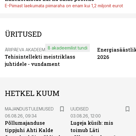
E-Piimast laekumata piimaraha on enam kui 1,2 miljonit eurot
ÜRITUSED
8 akadeemilist tundi
Energiasäästli
ÄRIPÄEVA AKADEEMIA
Tehisintellekti meistriklass
2026
juhtidele - vundament
HETKEL KUUM
MAJANDUSTULEMUSED
UUDISED
06.08.26, 09:34
03.08.26, 12:00
Põllumajanduse
Lugeja küsib: mis
tippjuhi Ahti Kalde
toimub Läti